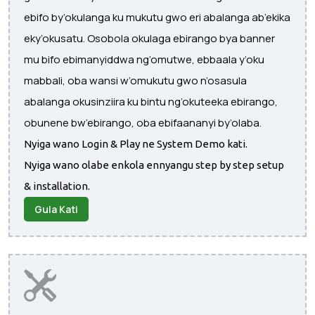
ebifo by’okulanga ku mukutu gwo eri abalanga ab’ekika
eky’okusatu. Osobola okulaga ebirango bya banner
mu bifo ebimanyiddwa ng’omutwe, ebbaala y’oku
mabbali, oba wansi w’omukutu gwo n’osasula
abalanga okusinziira ku bintu ng’okuteeka ebirango,
obunene bw’ebirango, oba ebifaananyi by’olaba.
Nyiga wano Login & Play ne System Demo kati.
Nyiga wano olabe enkola ennyangu step by step setup
& installation.
Gula Kati