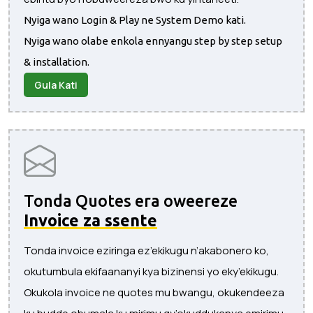
Nyiga wano Login & Play ne System Demo kati.
Nyiga wano olabe enkola ennyangu step by step setup
& installation.
Gula Kati
Tonda Quotes era oweereze
Invoice za ssente
Tonda invoice eziringa ez’ekikugu n’akabonero ko,
okutumbula ekifaananyi kya bizinensi yo eky’ekikugu.
Okukola invoice ne quotes mu bwangu, okukendeeza