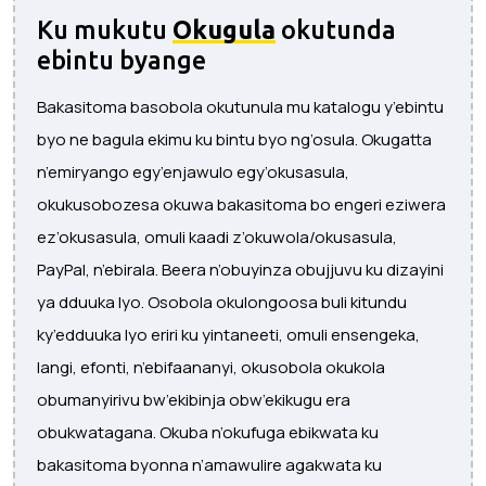
Ku mukutu
Okugula
okutunda
ebintu byange
Bakasitoma basobola okutunula mu katalogu y’ebintu
byo ne bagula ekimu ku bintu byo ng’osula. Okugatta
n’emiryango egy’enjawulo egy’okusasula,
okukusobozesa okuwa bakasitoma bo engeri eziwera
ez’okusasula, omuli kaadi z’okuwola/okusasula,
PayPal, n’ebirala. Beera n’obuyinza obujjuvu ku dizayini
ya dduuka lyo. Osobola okulongoosa buli kitundu
ky’edduuka lyo eriri ku yintaneeti, omuli ensengeka,
langi, efonti, n’ebifaananyi, okusobola okukola
obumanyirivu bw’ekibinja obw’ekikugu era
obukwatagana. Okuba n’okufuga ebikwata ku
bakasitoma byonna n’amawulire agakwata ku