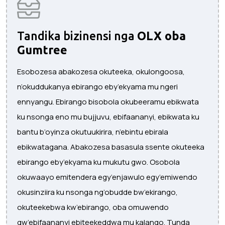
Tandika bizinensi nga
OLX oba
Gumtree
Esobozesa abakozesa okuteeka, okulongoosa,
n’okuddukanya ebirango eby’ekyama mu ngeri
ennyangu. Ebirango bisobola okubeeramu ebikwata
ku nsonga eno mu bujjuvu, ebifaananyi, ebikwata ku
bantu b’oyinza okutuukirira, n’ebintu ebirala
ebikwatagana. Abakozesa basasula ssente okuteeka
ebirango eby’ekyama ku mukutu gwo. Osobola
okuwaayo emitendera egy’enjawulo egy’emiwendo
okusinziira ku nsonga ng’obudde bw’ekirango,
okuteekebwa kw’ebirango, oba omuwendo
gw’ebifaananyi ebiteekeddwa mu kalango. Tunda