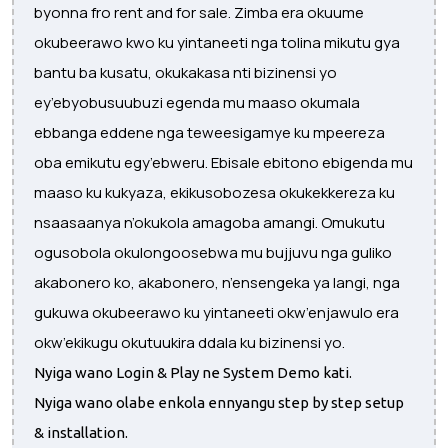
byonna fro rent and for sale. Zimba era okuume
okubeerawo kwo ku yintaneeti nga tolina mikutu gya
bantu ba kusatu, okukakasa nti bizinensi yo
ey’ebyobusuubuzi egenda mu maaso okumala
ebbanga eddene nga teweesigamye ku mpeereza
oba emikutu egy’ebweru. Ebisale ebitono ebigenda mu
maaso ku kukyaza, ekikusobozesa okukekkereza ku
nsaasaanya n’okukola amagoba amangi. Omukutu
ogusobola okulongoosebwa mu bujjuvu nga guliko
akabonero ko, akabonero, n’ensengeka ya langi, nga
gukuwa okubeerawo ku yintaneeti okw’enjawulo era
okw’ekikugu okutuukira ddala ku bizinensi yo.
Nyiga wano Login & Play ne System Demo kati.
Nyiga wano olabe enkola ennyangu step by step setup
& installation.