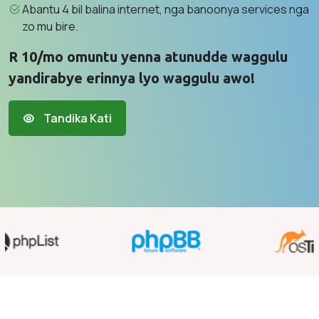
Abantu 4 bil balina internet, nga banoonya services nga
zo mu bire.
R 10/mo omuntu yenna atunudde waggulu
yandirabye erinnya lyo waggulu awo!
Tandika Kati