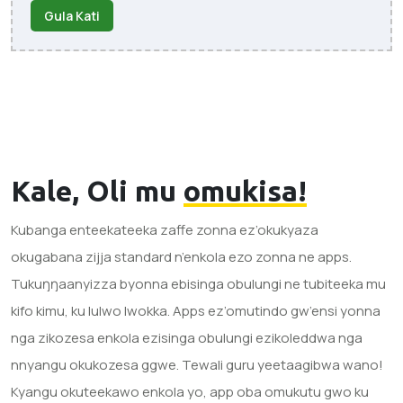
Gula Kati
Kale, Oli mu
omukisa!
Kubanga enteekateeka zaffe zonna ez’okukyaza
okugabana zijja standard n’enkola ezo zonna ne apps.
Tukuŋŋaanyizza byonna ebisinga obulungi ne tubiteeka mu
kifo kimu, ku lulwo lwokka. Apps ez’omutindo gw’ensi yonna
nga zikozesa enkola ezisinga obulungi ezikoleddwa nga
nnyangu okukozesa ggwe. Tewali guru yeetaagibwa wano!
Kyangu okuteekawo enkola yo, app oba omukutu gwo ku