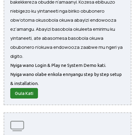
bakekkereza obudde n’amaanyi. Kozesa ebibuuzo
n’ebigezo ku yintaneeti nga biriko obubonero
obw’otoma okusobola okuwa abayizi endowooza
ez’amangu. Abayizi basobola okuleeta emirimu ku
yintaneeti, ate abasomesa basobola okuwa
obubonero n’okuwa endowooza zaabwe mu ngeri ya
digito.
Nyiga wano Login & Play ne System Demo kati.
Nyiga wano olabe enkola ennyangu step by step setup
& installation.
Gula Kati