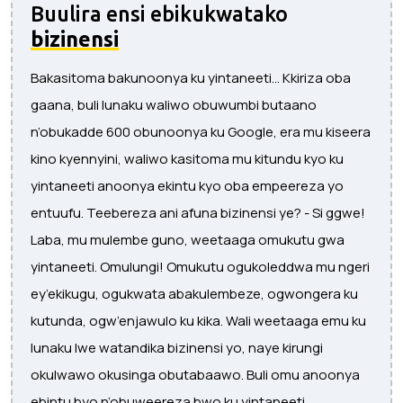
Buulira ensi ebikukwatako
bizinensi
Bakasitoma bakunoonya ku yintaneeti... Kkiriza oba
gaana, buli lunaku waliwo obuwumbi butaano
n’obukadde 600 obunoonya ku Google, era mu kiseera
kino kyennyini, waliwo kasitoma mu kitundu kyo ku
yintaneeti anoonya ekintu kyo oba empeereza yo
entuufu. Teebereza ani afuna bizinensi ye? - Si ggwe!
Laba, mu mulembe guno, weetaaga omukutu gwa
yintaneeti. Omulungi! Omukutu ogukoleddwa mu ngeri
ey’ekikugu, ogukwata abakulembeze, ogwongera ku
kutunda, ogw’enjawulo ku kika. Wali weetaaga emu ku
lunaku lwe watandika bizinensi yo, naye kirungi
okulwawo okusinga obutabaawo. Buli omu anoonya
ebintu byo n’obuweereza bwo ku yintaneeti.