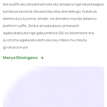
kire kyaffe eky’obwannannyini eky’amaanyi nga tekyetaagisa
kumanya kwonna okwasooka oba okw’ekikugu. Dukanya
ebirimu byo byonna, emails, ne domains munda ddala ku
platform yaffe. Zimba amaduuka ku yintaneeti
agakyukakyuka nga gakuumibwa SSL ey’obwereere era
ey’otoma agakwata ekifo eky’oku ntikko mu mikutu
gy’okunoonya!
Manya Ebisingawo