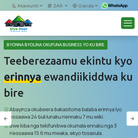
Akawunti
ZAR
Ganda
BYONNA BYOLINA OKUFUNA BUSINESS YO KU BIRE
Teeberezaamu ekintu kyo
erinnya
ewandiikiddwa ku
bire
Abayinza okubeera bakasitoma balaba erinnya lyo
essaawa 24 buli lunaku n’ennaku 7 mu wiiki.
Bwe kiba nga tekifunibwa okumala ennaku nga 3
n’essaawa 15.6 mu mwaka, ekyo tosasula.