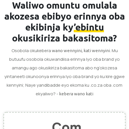
Waliwo omuntu omulala
akozesa ebibyo
erinnya oba
ekibinja ky’ebintu
okusikiriza bakasitoma?
Osobola okukebera
. Mu
wano wennyini, kati wennyini
butuufu osobola okuwandiisa erinnya lyo oba brand yo
amangu ago okusikiriza bakasitoma abo ng’okozesa
yintaneeti okunoonya erinnya lyo oba brand yo ku kire ggwe
kennyini; Naye yandibadde eyo ekoma ku .co.za oba .com
ekyaliwo? -
kebera wano kati
.Com