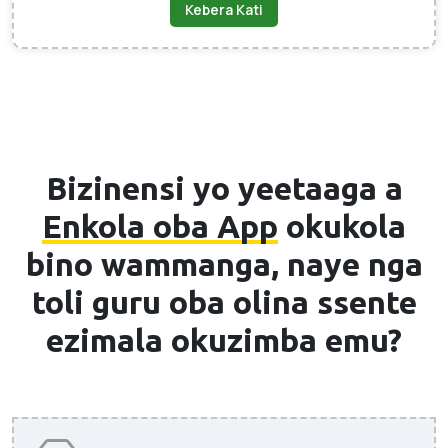
Kebera Kati
Bizinensi yo yeetaaga a
Enkola oba App
okukola
bino wammanga, naye nga
toli guru oba olina ssente
ezimala okuzimba emu?