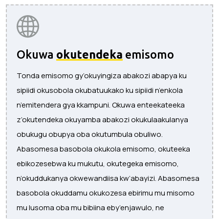
Okuwa
okutendeka
emisomo
Tonda emisomo gy’okuyingiza abakozi abapya ku
sipiidi okusobola okubatuukako ku sipiidi n’enkola
n’emitendera gya kkampuni. Okuwa enteekateeka
z’okutendeka okuyamba abakozi okukulaakulanya
obukugu obupya oba okutumbula obuliwo.
Abasomesa basobola okukola emisomo, okuteeka
ebikozesebwa ku mukutu, okutegeka emisomo,
n’okuddukanya okwewandiisa kw’abayizi. Abasomesa
basobola okuddamu okukozesa ebirimu mu misomo
mu lusoma oba mu bibiina eby’enjawulo, ne