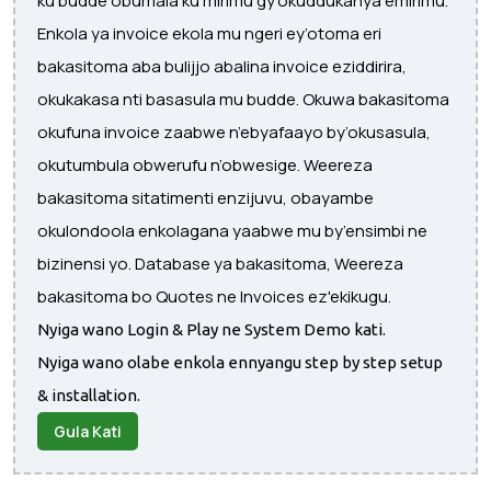
ku budde obumala ku mirimu gy’okuddukanya emirimu.
Enkola ya invoice ekola mu ngeri ey’otoma eri
bakasitoma aba bulijjo abalina invoice eziddirira,
okukakasa nti basasula mu budde. Okuwa bakasitoma
okufuna invoice zaabwe n’ebyafaayo by’okusasula,
okutumbula obwerufu n’obwesige. Weereza
bakasitoma sitatimenti enzijuvu, obayambe
okulondoola enkolagana yaabwe mu by’ensimbi ne
bizinensi yo. Database ya bakasitoma, Weereza
bakasitoma bo Quotes ne Invoices ez'ekikugu.
Nyiga wano Login & Play ne System Demo kati.
Nyiga wano olabe enkola ennyangu step by step setup
& installation.
Gula Kati