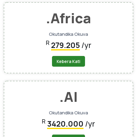
.africa
Okutandika Okuva
R
279.205
/yr
Kebera Kati
.AI
Okutandika Okuva
R
3420.000
/yr