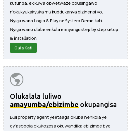
kutunda, ekikuwa obwetwaze obusingawo
n’okukyukakyuka mu kuddukanya bizinensi yo.
Nyiga wano Login & Play ne System Demo kati.
Nyiga wano olabe enkola ennyangu step by step setup
& installation.
Gula Kati
Olukalala luliwo
amayumba/ebizimbe
okupangisa
Buli property agent yeetaaga okuba n’enkola ye
gy’asobola okukozesa okuwandiika ebizimbe bye