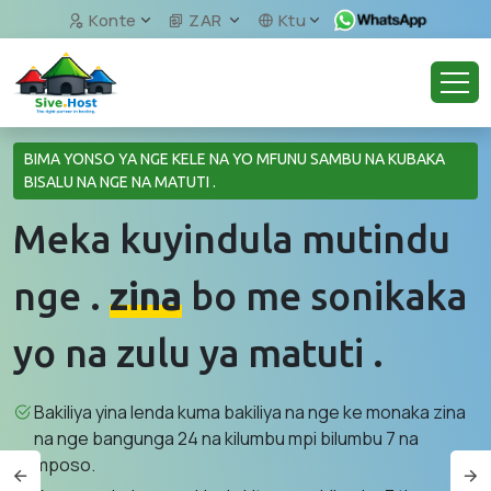
Konte
ZAR
Ktu
BIMA YONSO YA NGE KELE NA YO MFUNU SAMBU NA KUBAKA
BISALU NA NGE NA MATUTI .
Meka kuyindula mutindu
nge .
zina
bo me sonikaka
yo na zulu ya matuti .
Bakiliya yina lenda kuma bakiliya na nge ke monaka zina
na nge bangunga 24 na kilumbu mpi bilumbu 7 na
mposo.