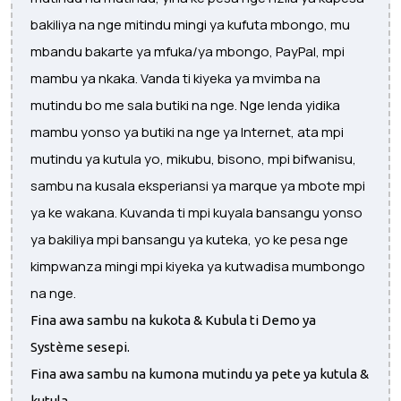
bakiliya na nge mitindu mingi ya kufuta mbongo, mu
mbandu bakarte ya mfuka/ya mbongo, PayPal, mpi
mambu ya nkaka. Vanda ti kiyeka ya mvimba na
mutindu bo me sala butiki na nge. Nge lenda yidika
mambu yonso ya butiki na nge ya Internet, ata mpi
mutindu ya kutula yo, mikubu, bisono, mpi bifwanisu,
sambu na kusala eksperiansi ya marque ya mbote mpi
ya ke wakana. Kuvanda ti mpi kuyala bansangu yonso
ya bakiliya mpi bansangu ya kuteka, yo ke pesa nge
kimpwanza mingi mpi kiyeka ya kutwadisa mumbongo
na nge.
Fina awa sambu na kukota & Kubula ti Demo ya
Système sesepi.
Fina awa sambu na kumona mutindu ya pete ya kutula &
kutula.