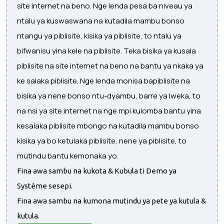
site internet na beno. Nge lenda pesa ba niveau ya
ntalu ya kuswaswana na kutadila mambu bonso
ntangu ya piblisite, kisika ya piblisite, to ntalu ya
bifwanisu yina kele na piblisite. Teka bisika ya kusala
piblisite na site internet na beno na bantu ya nkaka ya
ke salaka piblisite. Nge lenda monisa bapiblisite na
bisika ya nene bonso ntu-dyambu, barre ya lweka, to
na nsi ya site internet na nge mpi kulomba bantu yina
kesalaka piblisite mbongo na kutadila mambu bonso
kisika ya bo ketulaka piblisite, nene ya piblisite, to
mutindu bantu kemonaka yo.
Fina awa sambu na kukota & Kubula ti Demo ya
Système sesepi.
Fina awa sambu na kumona mutindu ya pete ya kutula &
kutula.