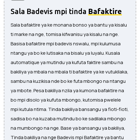
Sala Badevis mpi tinda
Bafaktire
Sala bafaktire ya ke monana bonso ya bantu ya kisalu
ti marke na nge, tomisa kifwanisu ya kisalu na nge.
Basisa bafaktire mpi badevis nswalu, mpi kulumusa
ntangu ya bo ke lutisaka na bisalu ya luyalu. Kusala
automatique ya mutindu ya kufuta faktire sambu na
bakiliya ya mbala na mbala ti bafaktire ya ke vutukilaka,
sambu na kuzikisa nde bo ke futa mbongo na ntangu
ya mbote. Pesa bakiliya nzila ya kumona bafaktire na
bo mpi disolo ya kufuta mbongo, kutomisa pwelele
mpi kutula ntima. Tinda bakiliya bansangu ya fioti-fioti,
sadisa bo na kuzaba mutindu bo ke sadilaka mbongo
na mumbongo na nge. Base ya bansangu ya bakiliya,
Tinda bakiliya na nge Badevis mpi Bafaktire ya bantu