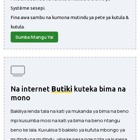
Système sesepi.
Fina awa sambu na kumona mutindu ya pete ya kutula &
kutula.
Sumba Ntangu Yai
Na internet
Butiki
kuteka bima na
mono
Bakiliya lenda tala na kati ya mukanda ya bima na beno
mpi kusumba mosi na kati ya bima na beno ntangu
beno ke lala. Kuvukisa ti bakielo ya kufuta mbongo ya
mutindu na mutindu, yina ke pesa nge nzila ya kupesa