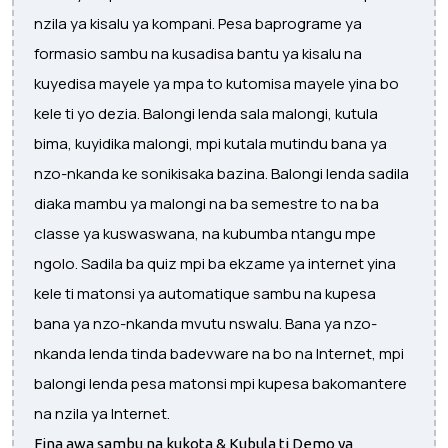
nzila ya kisalu ya kompani. Pesa baprograme ya
formasio sambu na kusadisa bantu ya kisalu na
kuyedisa mayele ya mpa to kutomisa mayele yina bo
kele ti yo dezia. Balongi lenda sala malongi, kutula
bima, kuyidika malongi, mpi kutala mutindu bana ya
nzo-nkanda ke sonikisaka bazina. Balongi lenda sadila
diaka mambu ya malongi na ba semestre to na ba
classe ya kuswaswana, na kubumba ntangu mpe
ngolo. Sadila ba quiz mpi ba ekzame ya internet yina
kele ti matonsi ya automatique sambu na kupesa
bana ya nzo-nkanda mvutu nswalu. Bana ya nzo-
nkanda lenda tinda badevware na bo na Internet, mpi
balongi lenda pesa matonsi mpi kupesa bakomantere
na nzila ya Internet.
Fina awa sambu na kukota & Kubula ti Demo ya