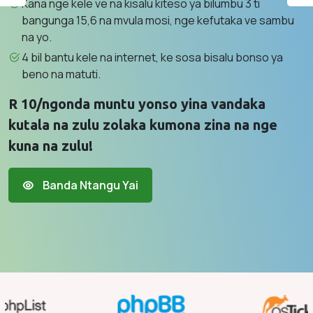
Kana nge kele ve na kisalu kiteso ya bilumbu 3 ti
bangunga 15,6 na mvula mosi, nge kefutaka ve sambu
na yo.
4 bil bantu kele na internet, ke sosa bisalu bonso ya
beno na matuti.
R 10/ngonda muntu yonso yina vandaka
kutala na zulu zolaka kumona zina na nge
kuna na zulu!
Banda Ntangu Yai