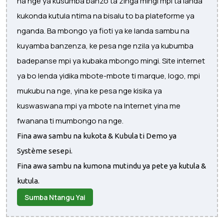
na nge ya kusumba banzo ta zinga mingi mpi ta landa
kukonda kutula ntima na bisalu to ba plateforme ya
nganda. Ba mbongo ya fioti ya ke landa sambu na
kuyamba banzenza, ke pesa nge nzila ya kubumba
badepanse mpi ya kubaka mbongo mingi. Site internet
ya bo lenda yidika mbote-mbote ti marque, logo, mpi
mukubu na nge, yina ke pesa nge kisika ya
kuswaswana mpi ya mbote na Internet yina me
fwanana ti mumbongo na nge.
Fina awa sambu na kukota & Kubula ti Demo ya
Système sesepi.
Fina awa sambu na kumona mutindu ya pete ya kutula &
kutula.
Sumba Ntangu Yai