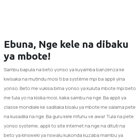
Ebuna, Nge kele na
dibaku
ya mbote!
Sambu bapula na beto yonso ya kuyamba banzenza ke
kwisaka na mutindu mosi ti ba système mpi ba appli yina
yonso. Beto me vukisa bima yonso ya kuluta mbote mpi beto
me tula yo na kisika mosi, kaka sambu na nge. Ba appli ya
classe mondiale ke sadilaka bisalu ya mbote me salama pete
na kusadila na nge. Ba guru kele mfunu ve awa! Tula na pete
yonso systeme, appli to site internet na nge na dituti na
beto ya kinsweki ya nswalu kukonda kuzaba mambu ya