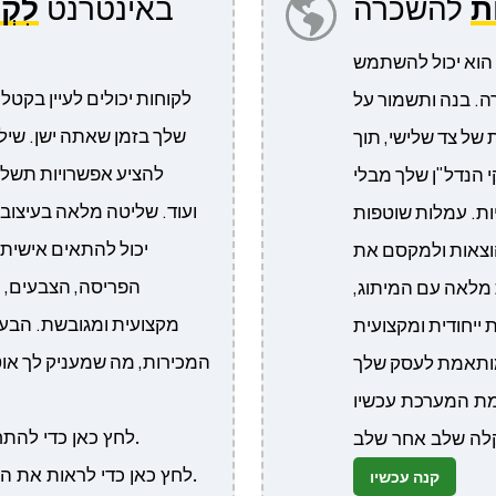
ת
להשכרה
באינטרנט
לִקְ
 הוא יכול להשתמש
לקוחות יכולים לעיין בקט
ה. בנה ותשמור על
שלך בזמן שאתה ישן. שיל
של צד שלישי, תוך
להציע אפשרויות תשלו
 הנדל"ן שלך מבלי
ות. עמלות שוטפות
יכול להתאים אישית 
הוצאות ולמקסם את
הפריסה, הצבעים, הג
 מלאה עם המיתוג,
מקצועית ומגובשת. הבעל
 ייחודית ומקצועית
המכירות, מה שמעניק לך אוט
לחץ כאן כדי להתחבר ולשחק עם הדגמת המערכת עכשיו.
לחץ כאן כדי לראות את ההגדרה וההתקנה הקלה שלב אחר שלב.
קנה עכשיו