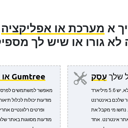
ך א
מערכת או אפליקציה
ל
ל שלך
עֵסֶק
OLX או Gumtree
לקוחות מחפשים אותך באינטרנט... תאמינו או לא, יש 5.6 מיליארד
מאפשר למשתמשים לפרסם, ל
זור שלכם באינטרנט
מודעות יכולות לכלול תיאור
נחשו מי מקבל את
ופרטים רלוונטיים אחר
אתר אינטרנט. אחד
מודעות מסווגות באתר שלכם