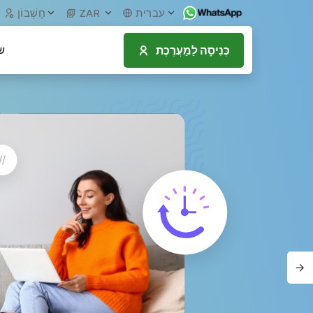
עברית
ZAR
חֶשְׁבּוֹן
כְּנִיסָה לַמַעֲרֶכֶת
ש