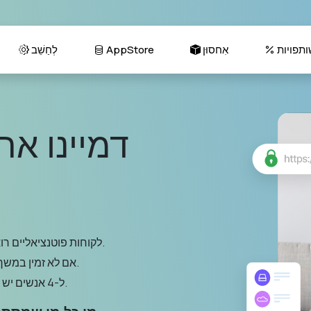
ותפויות
אִחסוּן
AppStore
לְחַשֵׁב
דמיינו א
לקוחות פוטנציאליים רואים את השם שלך 24 שעות ביממה ו-7 ימים בשבוע.
אם לא זמין במשך כ-3 ימים ו-15.6 שעות בשנה, אתה לא משלם על זה.
ל-4 אנשים יש גישה לאינטרנט, מחפשים שירותים כמו שלך בעננים.