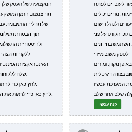
זור לעובדים לפתח
המקצועית של העסק שלך. 
מות. מורים יכולים
תוך צמצום הזמן המושקע 
עורים ולנהל רישום
של תהליך החשבונית עבור
תוכן הקורס על פני
תוך הבטחת תשלומים
. השתמש בחידונים
ולהיסטוריית התשלומי
י לספק משוב מיידי
ללקוחות הצהרות
ופן מקוון, ומורים
האינטראקציות הפיננסיו
שלח ללקוחות שלך הצעות מחיר וחשבוניות מקצועיות.
לחץ כאן כדי להתחבר ולשחק עם הדגמת המערכת עכשיו.
לחץ כאן כדי לראות את ההגדרה וההתקנה הקלה שלב אחר שלב.
קנה עכשיו