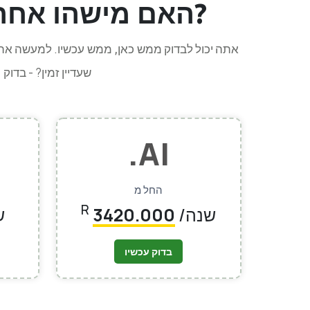
למשוך לקוחות?
האם מישהו אח
אתה יכול לבדוק
. למעשה אתה
ממש כאן, ממש עכשיו
המותג שלך בענן בעצמך; אבל האם זה יהיה זה שמסתיים ב-.co.za או .com שעדיין זמין? -
בדוק כ
.AI
החל מ
R
/שנה
3420.000
/
בדוק עכשיו