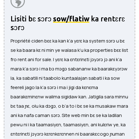
Lisiti bɛ sɔrɔ
sow/flatiw
ka rentɛrɛ
sɔrɔ
Propriété ciden bɛɛ ka kan k’a yɛrɛ ka system sɔrɔ u bɛ
se ka baara kɛ ni min ye walasa k’u ka properties bɛɛ list
fro rent ani for sale. I yɛrɛ ka ɛntɛrinɛti jɔyɔrɔ jɔ ani k’a
mara k’a sɔrɔ i ma bɔ mɔgɔ sabananw ka baarakɛyɔrɔw
la, ka sabatili ni taabolo kuntaalajan sabati i ka sow
feereli jago la k’a sɔrɔ i ma i jigi da kɛnɛma
baarakɛminɛnw walima sigidaw kan. Jatigila sara minnu
bɛ taa ɲɛ, olu ka dɔgɔ, o b’a to i bɛ se ka musakaw mara
ani ka nafa caman sɔrɔ. Site web min bɛ se ka ladilan
pewu ni i ka taamasiyɛn, taamasiyɛn, ani kulɛriw ye, ka
ɛntɛrinɛti jɔyɔrɔ kɛrɛnkɛrɛnnen ni baarakɛcogo ɲuman