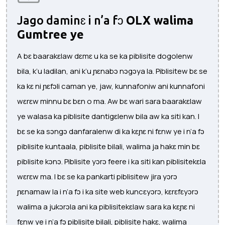
Jago daminɛ i n’a fɔ
OLX walima
Gumtree ye
A bɛ baarakɛlaw dɛmɛ u ka se ka piblisite dogolenw
bila, k’u ladilan, ani k’u ɲɛnabɔ nɔgɔya la. Piblisitew bɛ se
ka kɛ ni ɲɛfɔli caman ye, jaw, kunnafoniw ani kunnafoni
wɛrɛw minnu bɛ bɛn o ma. Aw bɛ wari sara baarakɛlaw
ye walasa ka piblisite dantigɛlenw bila aw ka siti kan. I
bɛ se ka sɔngɔ danfaralenw di ka kɛɲɛ ni fɛnw ye i n’a fɔ
piblisite kuntaala, piblisite bilali, walima ja hakɛ min bɛ
piblisite kɔnɔ. Piblisite yɔrɔ feere i ka siti kan piblisitekɛla
wɛrɛw ma. I bɛ se ka pankarti piblisitew jira yɔrɔ
ɲɛnamaw la i n’a fɔ i ka site web kuncɛyɔrɔ, kɛrɛfɛyɔrɔ
walima a jukɔrɔla ani ka piblisitekɛlaw sara ka kɛɲɛ ni
fɛnw ye i n’a fɔ piblisite bilali, piblisite hakɛ, walima