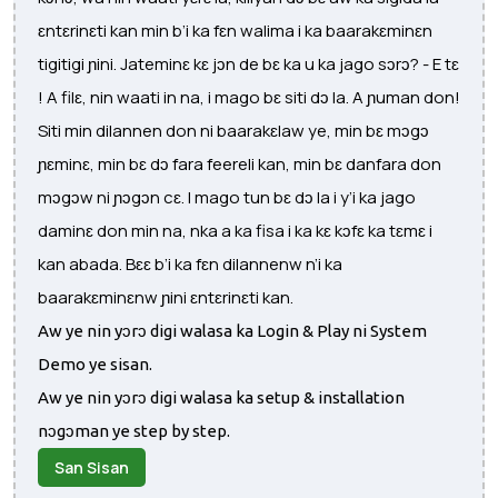
ɛntɛrinɛti kan min b’i ka fɛn walima i ka baarakɛminɛn
tigitigi ɲini. Jateminɛ kɛ jɔn de bɛ ka u ka jago sɔrɔ? - E tɛ
! A filɛ, nin waati in na, i mago bɛ siti dɔ la. A ɲuman don!
Siti min dilannen don ni baarakɛlaw ye, min bɛ mɔgɔ
ɲɛminɛ, min bɛ dɔ fara feereli kan, min bɛ danfara don
mɔgɔw ni ɲɔgɔn cɛ. I mago tun bɛ dɔ la i y’i ka jago
daminɛ don min na, nka a ka fisa i ka kɛ kɔfɛ ka tɛmɛ i
kan abada. Bɛɛ b’i ka fɛn dilannenw n’i ka
baarakɛminɛnw ɲini ɛntɛrinɛti kan.
Aw ye nin yɔrɔ digi walasa ka Login & Play ni System
Demo ye sisan.
Aw ye nin yɔrɔ digi walasa ka setup & installation
nɔgɔman ye step by step.
San Sisan