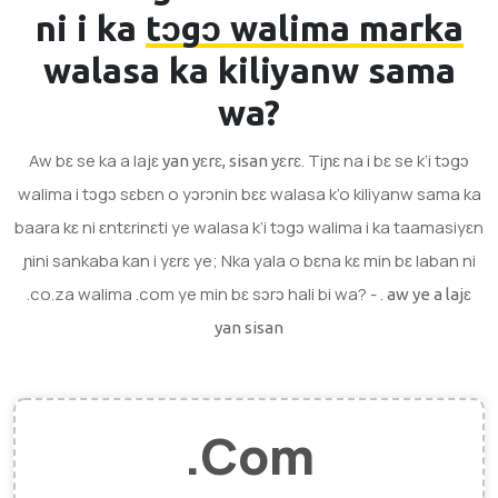
ni i ka
tɔgɔ walima marka
walasa ka kiliyanw sama
wa?
Aw bɛ se ka a lajɛ
. Tiɲɛ na i bɛ se k’i tɔgɔ
yan yɛrɛ, sisan yɛrɛ
walima i tɔgɔ sɛbɛn o yɔrɔnin bɛɛ walasa k’o kiliyanw sama ka
baara kɛ ni ɛntɛrinɛti ye walasa k’i tɔgɔ walima i ka taamasiyɛn
ɲini sankaba kan i yɛrɛ ye; Nka yala o bɛna kɛ min bɛ laban ni
.co.za walima .com ye min bɛ sɔrɔ hali bi wa? - .
aw ye a lajɛ
yan sisan
.com