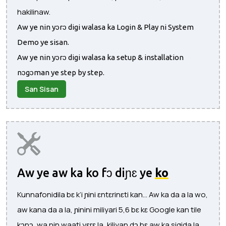
hakilinaw.
Aw ye nin yɔrɔ digi walasa ka Login & Play ni System
Demo ye sisan.
Aw ye nin yɔrɔ digi walasa ka setup & installation
nɔgɔman ye step by step.
San Sisan
Aw ye aw ka ko fɔ diɲɛ ye
ko
Kunnafonidila bɛ k’i ɲini ɛntɛrinɛti kan... Aw ka da a la wo,
aw kana da a la, ɲinini miliyari 5,6 bɛ kɛ Google kan tile
kɔnɔ, wa nin waati yɛrɛ la, kiliyan dɔ bɛ aw ka sigida la