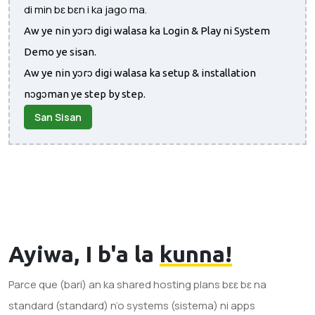
di min bɛ bɛn i ka jago ma.
Aw ye nin yɔrɔ digi walasa ka Login & Play ni System
Demo ye sisan.
Aw ye nin yɔrɔ digi walasa ka setup & installation
nɔgɔman ye step by step.
San Sisan
Ayiwa, I b'a la
kunna!
Parce que (bari) an ka shared hosting plans bɛɛ bɛ na
standard (standard) n’o systems (sistema) ni apps