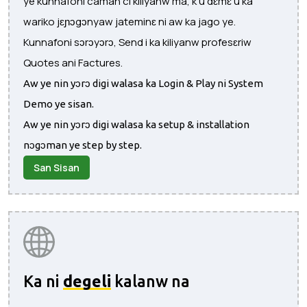
ye kunnafoni caman ci kiliyanw ma, k’u dɛmɛ u ka
wariko jɛɲɔgɔnyaw jateminɛ ni aw ka jago ye.
Kunnafoni sɔrɔyɔrɔ, Send i ka kiliyanw profesɛriw
Quotes ani Factures.
Aw ye nin yɔrɔ digi walasa ka Login & Play ni System
Demo ye sisan.
Aw ye nin yɔrɔ digi walasa ka setup & installation
nɔgɔman ye step by step.
San Sisan
Ka ni
degeli
kalanw na