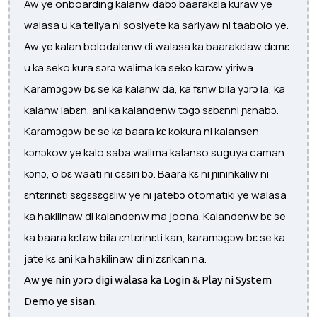
Aw ye onboarding kalanw dabɔ baarakɛla kuraw ye
walasa u ka teliya ni sosiyete ka sariyaw ni taabolo ye.
Aw ye kalan bolodalenw di walasa ka baarakɛlaw dɛmɛ
u ka seko kura sɔrɔ walima ka seko kɔrɔw yiriwa.
Karamɔgɔw bɛ se ka kalanw da, ka fɛnw bila yɔrɔ la, ka
kalanw labɛn, ani ka kalandenw tɔgɔ sɛbɛnni ɲɛnabɔ.
Karamɔgɔw bɛ se ka baara kɛ kokura ni kalansen
kɔnɔkow ye kalo saba walima kalanso suguya caman
kɔnɔ, o bɛ waati ni cɛsiri bɔ. Baara kɛ ni ɲininkaliw ni
ɛntɛrinɛti sɛgɛsɛgɛliw ye ni jatebɔ otomatiki ye walasa
ka hakilinaw di kalandenw ma joona. Kalandenw bɛ se
ka baara kɛtaw bila ɛntɛrinɛti kan, karamɔgɔw bɛ se ka
jate kɛ ani ka hakilinaw di nizɛrikan na.
Aw ye nin yɔrɔ digi walasa ka Login & Play ni System
Demo ye sisan.