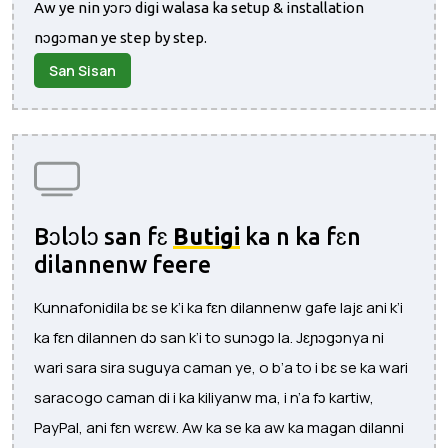
Aw ye nin yɔrɔ digi walasa ka setup & installation
nɔgɔman ye step by step.
San Sisan
Bɔlɔlɔ san fɛ
Butigi
ka n ka fɛn
dilannenw feere
Kunnafonidila bɛ se k’i ka fɛn dilannenw gafe lajɛ ani k’i
ka fɛn dilannen dɔ san k’i to sunɔgɔ la. Jɛɲɔgɔnya ni
wari sara sira suguya caman ye, o b’a to i bɛ se ka wari
saracogo caman di i ka kiliyanw ma, i n’a fɔ kartiw,
PayPal, ani fɛn wɛrɛw. Aw ka se ka aw ka magan dilanni