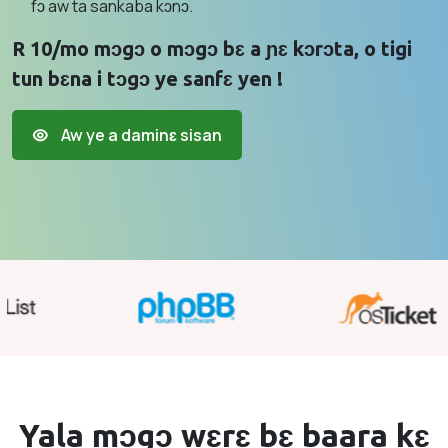
fɔ aw ta sankaba kɔnɔ.
R 10/mo mɔgɔ o mɔgɔ bɛ a ɲɛ kɔrɔta, o tigi
tun bɛna i tɔgɔ ye sanfɛ yen !
Aw ye a daminɛ sisan
Yala mɔgɔ wɛrɛ bɛ baara kɛ