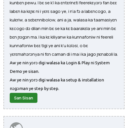
kunbɛn pewu. I bɛ se k’i ka ɛntɛrinɛti feerekɛyɔrɔ fan bɛɛ
labɛn ka kɛɲɛ ni i yɛrɛ sago ye, i n’a fɔ a labɛncogo, a
kulɛriw, a sɛbɛnnibolow, ani a ja, walasa ka taamasiyɛn
kɛcogo dɔ dilan min bɛ se ka kɛ baarakɛla ye ani min bɛ
bɛn ɲɔgɔn ma. I ka kɛ kiliyanw ka kunnafoniw ni feereli
kunnafoniw bɛɛ tigi ye ani k’u kɔlɔsi, o bɛ
yɛrɛmahɔrɔnya ni fɛn caman di i ma i ka jago ɲɛnabɔli la.
Aw ye nin yɔrɔ digi walasa ka Login & Play ni System
Demo ye sisan.
Aw ye nin yɔrɔ digi walasa ka setup & installation
nɔgɔman ye step by step.
San Sisan