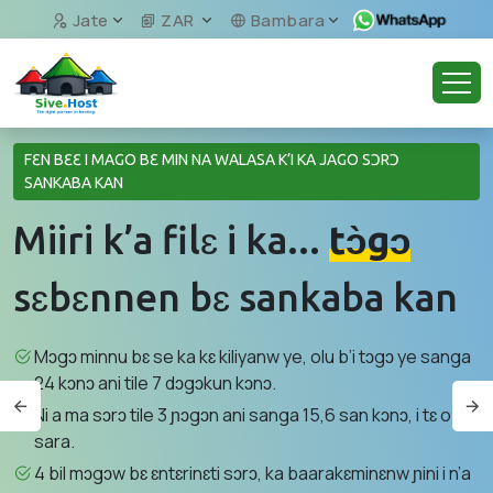
Jate
ZAR
Bambara
FƐN BƐƐ I MAGO BƐ MIN NA WALASA K’I KA JAGO SƆRƆ
SANKABA KAN
Miiri k’a filɛ i ka...
tɔ̀gɔ
sɛbɛnnen bɛ sankaba kan
Mɔgɔ minnu bɛ se ka kɛ kiliyanw ye, olu b’i tɔgɔ ye sanga
24 kɔnɔ ani tile 7 dɔgɔkun kɔnɔ.
Ni a ma sɔrɔ tile 3 ɲɔgɔn ani sanga 15,6 san kɔnɔ, i tɛ o
sara.
4 bil mɔgɔw bɛ ɛntɛrinɛti sɔrɔ, ka baarakɛminɛnw ɲini i n’a