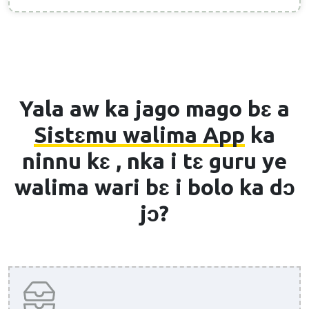
Yala aw ka jago mago bɛ a
Sistɛmu walima App
ka
ninnu kɛ , nka i tɛ guru ye
walima wari bɛ i bolo ka dɔ
jɔ?