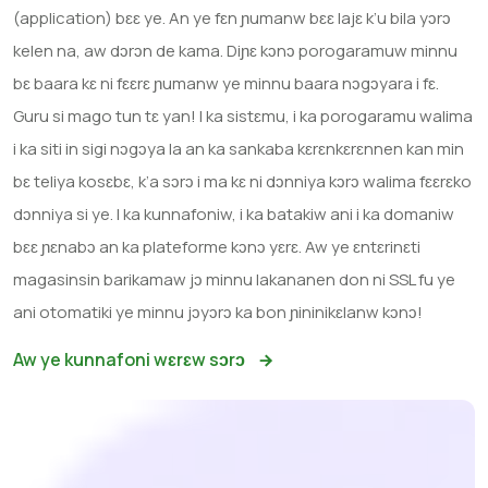
(application) bɛɛ ye. An ye fɛn ɲumanw bɛɛ lajɛ k’u bila yɔrɔ
kelen na, aw dɔrɔn de kama. Diɲɛ kɔnɔ porogaramuw minnu
bɛ baara kɛ ni fɛɛrɛ ɲumanw ye minnu baara nɔgɔyara i fɛ.
Guru si mago tun tɛ yan! I ka sistɛmu, i ka porogaramu walima
i ka siti in sigi nɔgɔya la an ka sankaba kɛrɛnkɛrɛnnen kan min
bɛ teliya kosɛbɛ, k’a sɔrɔ i ma kɛ ni dɔnniya kɔrɔ walima fɛɛrɛko
dɔnniya si ye. I ka kunnafoniw, i ka batakiw ani i ka domaniw
bɛɛ ɲɛnabɔ an ka plateforme kɔnɔ yɛrɛ. Aw ye ɛntɛrinɛti
magasinsin barikamaw jɔ minnu lakananen don ni SSL fu ye
ani otomatiki ye minnu jɔyɔrɔ ka bon ɲininikɛlanw kɔnɔ!
Aw ye kunnafoni wɛrɛw sɔrɔ