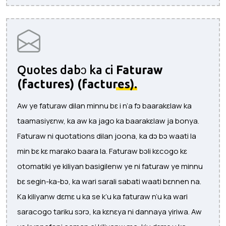
Quotes dabɔ ka ci
Faturaw
(factures) (factures).
Aw ye faturaw dilan minnu bɛ i n’a fɔ baarakɛlaw ka
taamasiyɛnw, ka aw ka jago ka baarakɛlaw ja bonya.
Faturaw ni quotations dilan joona, ka dɔ bɔ waati la
min bɛ kɛ marako baara la. Faturaw bɔli kɛcogo kɛ
otomatiki ye kiliyan basigilenw ye ni faturaw ye minnu
bɛ segin-ka-bɔ, ka wari sarali sabati waati bɛnnen na.
Ka kiliyanw dɛmɛ u ka se k’u ka faturaw n’u ka wari
saracogo tariku sɔrɔ, ka kɛnɛya ni dannaya yiriwa. Aw