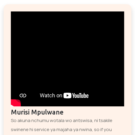
Murisi Mpulwane
So akuna nchumu wotala wo antswisa, ni tsakile
swinene hi service ya majaha ya nwina, so if you