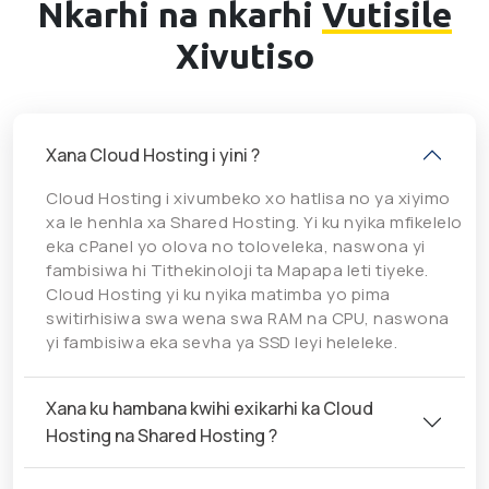
Nkarhi na nkarhi
Vutisile
Xivutiso
Xana Cloud Hosting i yini ?
Cloud Hosting i xivumbeko xo hatlisa no ya xiyimo
xa le henhla xa Shared Hosting. Yi ku nyika mfikelelo
eka cPanel yo olova no toloveleka, naswona yi
fambisiwa hi Tithekinoloji ta Mapapa leti tiyeke.
Cloud Hosting yi ku nyika matimba yo pima
switirhisiwa swa wena swa RAM na CPU, naswona
yi fambisiwa eka sevha ya SSD leyi heleleke.
Xana ku hambana kwihi exikarhi ka Cloud
Hosting na Shared Hosting ?