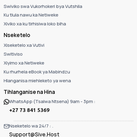
Swiviko swa Vukorhokeri bya Vutshila
Ku tlula nawu ka Netiweke
Xiviko xa ku tirhisiwa loko biha
Nseketelo
Xiseketelo xa Vutivi
Switiviso
Xiyimo xa Netiweke
Ku rhurhela eBook ya Mabindzu
Hlanganisa miehleketo ya wena
Tihlanganise na Hina
WhatsApp (Tsalwa Ntsena) 9am - 3pm :
+27 73 841 5369
Nseketelo wa 24/7 : .
Support@Sive.Host