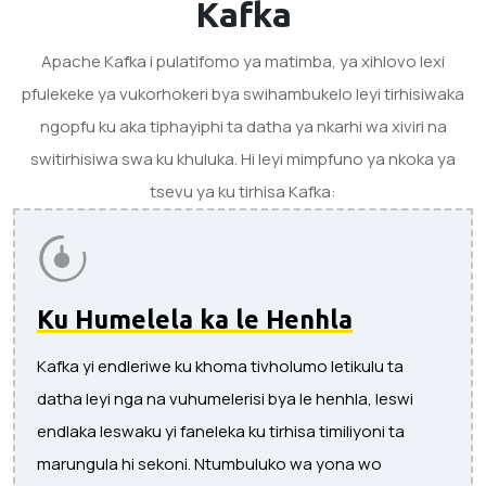
Kafka
Apache Kafka i pulatifomo ya matimba, ya xihlovo lexi
pfulekeke ya vukorhokeri bya swihambukelo leyi tirhisiwaka
ngopfu ku aka tiphayiphi ta datha ya nkarhi wa xiviri na
switirhisiwa swa ku khuluka. Hi leyi mimpfuno ya nkoka ya
tsevu ya ku tirhisa Kafka:
Ku Humelela ka le Henhla
Kafka yi endleriwe ku khoma tivholumo letikulu ta
datha leyi nga na vuhumelerisi bya le henhla, leswi
endlaka leswaku yi faneleka ku tirhisa timiliyoni ta
marungula hi sekoni. Ntumbuluko wa yona wo