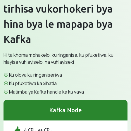
tirhisa vukorhokeri bya
hina bya le mapapa bya
Kafka
Hi ta khoma mphakelo, ku ringanisa, ku pfuxetiwa, ku
hlayisa vuhlayiselo, na vuhlayiseki
Ku olova ku ringaniseriwa
Ku pfuxetiwa ka xihatla
Matimba ya Kafka handle ka ku vava
Kafka Node
4 CPU ya CPU