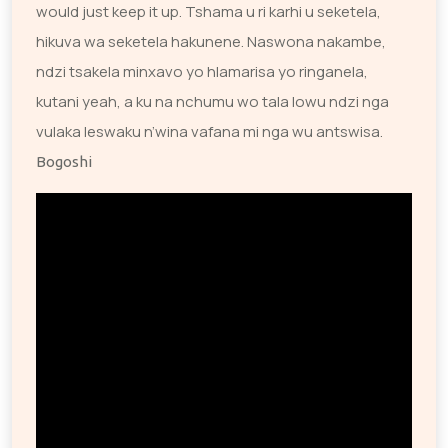
would just keep it up. Tshama u ri karhi u seketela,
hikuva wa seketela hakunene. Naswona nakambe,
ndzi tsakela minxavo yo hlamarisa yo ringanela,
kutani yeah, a ku na nchumu wo tala lowu ndzi nga
vulaka leswaku n’wina vafana mi nga wu antswisa.
Bogoshi