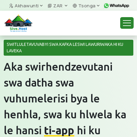
Akhawunti
ZAR
Tsonga
SWITLULETAVUVABYI SWA KAFKA LESWI LAWURIWAKA HI KU
LAVEKA
Aka swirhendzevutani
swa datha swa
vuhumelerisi bya le
henhla, swa ku hlwela ka
le hansi
ti-app
hi ku