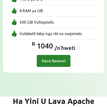
8 RAM ya GiB
500 GiB Vuhlayiselo
Vutleketli lebyi nga riki na swipimelo
R
1040
/n'hweti
Xava Sweswi
Ha Yini U Lava Apache