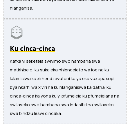
hlanganisa.
Ku cinca-cinca
Kafka yi seketela swiyimo swo hambana swa
matirhiselo, ku suka eka nhlengeleto wa log na ku
lulamisiwa ka xirhendzevutani ku ya eka vuxopaxopi
bya nkarhi wa xiviri na ku hlanganisiwa ka datha. Ku
cinca-cinca ka yona ku yi pfumelela ku pfumelelana na
swilaveko swo hambana swa indasitiri na swilaveko
swa bindzu leswi cincaka.