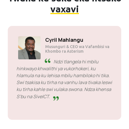
vaxavi
Cyril Mahlangu
Musunguri & CEO wa Vafambisi va
Khombo ra Asterism
Ndzi tlangela hi mbilu
hinkwayo khwalithi ya vukorhokeri, ku
hlamula na ku lehisa mbilu hambiloko hi tika.
Swi tsakisa ku tirha na vanhu lava tivaka leswi
ku tirha kahle swi vulaka swona. Ndza khensa
S’bu na SiveICT.