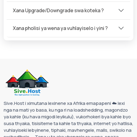
Xana Upgrade/Downgrade swa koteka ?
Xana pholisi ya wena ya vuhlayiselo i yini ?
Sive.Host i ximutana lexinene xa Afrika emapapeni ☁️ lexi
nga na mati yo basa, ku nga ri na loadshedding, magondzo
ya kahle (ku hava migodi leyikulu), vukorhokeri bya kahle byo
susa thyaka, tisisiteme ta kahle ta thyaka, internet yo hatlisa,
vuhlayiseki lebyinene, tiphaki, mavhengele, malls, swikolo na
swibedlhele ... Tana u ta aka vhengele ra wena, spaza,