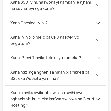
Xana SSD i yini, naswona yi hambanile njhani
na sevha leyi nga kona ?
Xana Caching i yini ?
Xana i yini xipimelo xa CPU na RAM yo
engetela ?
Xana IP leyi Tinyiketeleke ya kumeka ?
Xana ndzi nga nghenisa njhani xitifikheti xa
SSL eka Website ya mina ?
Xana u nyika swikripti swihi na swihi swo
nghenisa hi ku clicka kan'we swin'we na Cloud
Hosting ?