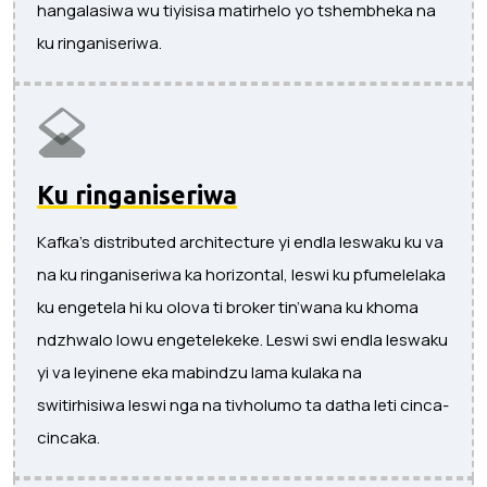
hangalasiwa wu tiyisisa matirhelo yo tshembheka na
ku ringaniseriwa.
Ku ringaniseriwa
Kafka’s distributed architecture yi endla leswaku ku va
na ku ringaniseriwa ka horizontal, leswi ku pfumelelaka
ku engetela hi ku olova ti broker tin’wana ku khoma
ndzhwalo lowu engetelekeke. Leswi swi endla leswaku
yi va leyinene eka mabindzu lama kulaka na
switirhisiwa leswi nga na tivholumo ta datha leti cinca-
cincaka.