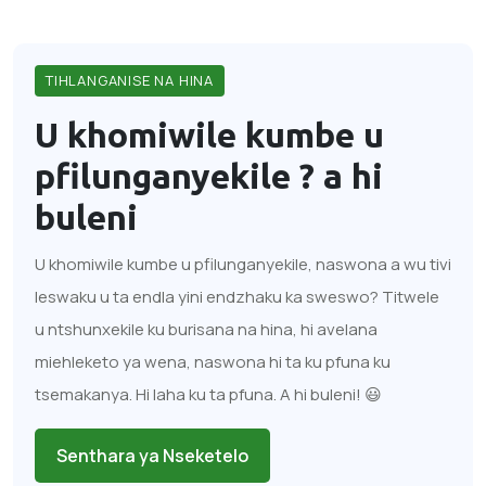
TIHLANGANISE NA HINA
U khomiwile kumbe u
pfilunganyekile ?
a hi
buleni
U khomiwile kumbe u pfilunganyekile, naswona a wu tivi
leswaku u ta endla yini endzhaku ka sweswo? Titwele
u ntshunxekile ku burisana na hina, hi avelana
miehleketo ya wena, naswona hi ta ku pfuna ku
tsemakanya. Hi laha ku ta pfuna. A hi buleni! 😃
Senthara ya Nseketelo