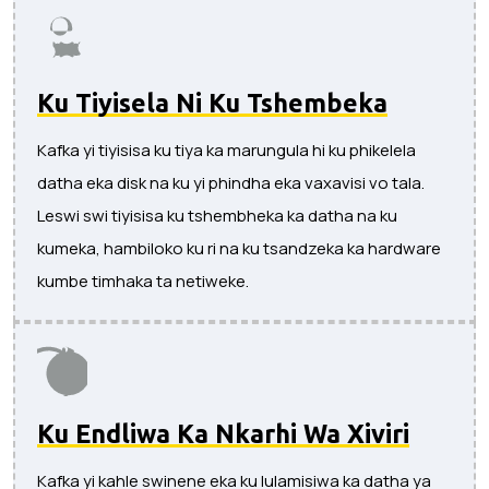
Ku Tiyisela Ni Ku Tshembeka
Kafka yi tiyisisa ku tiya ka marungula hi ku phikelela
datha eka disk na ku yi phindha eka vaxavisi vo tala.
Leswi swi tiyisisa ku tshembheka ka datha na ku
kumeka, hambiloko ku ri na ku tsandzeka ka hardware
kumbe timhaka ta netiweke.
Ku Endliwa Ka Nkarhi Wa Xiviri
Kafka yi kahle swinene eka ku lulamisiwa ka datha ya