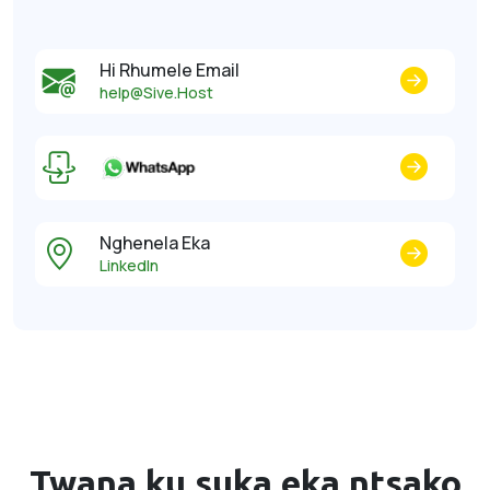
Hi Rhumele Email
help@Sive.Host
Nghenela Eka
LinkedIn
Twana ku suka eka ntsako