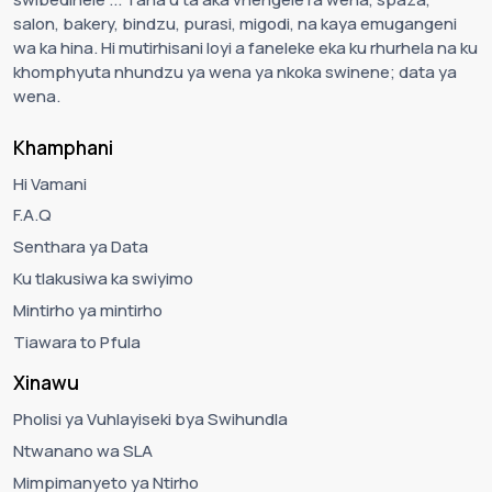
salon, bakery, bindzu, purasi, migodi, na kaya emugangeni
wa ka hina. Hi mutirhisani loyi a faneleke eka ku rhurhela na ku
khomphyuta nhundzu ya wena ya nkoka swinene; data ya
wena.
Khamphani
Hi Vamani
F.A.Q
Senthara ya Data
Ku tlakusiwa ka swiyimo
Mintirho ya mintirho
Tiawara to Pfula
Xinawu
Pholisi ya Vuhlayiseki bya Swihundla
Ntwanano wa SLA
Mimpimanyeto ya Ntirho