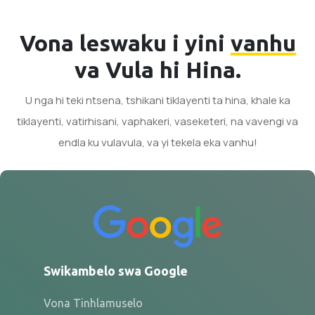
Vona leswaku i yini
vanhu
va Vula hi Hina.
U nga hi teki ntsena, tshikani tiklayenti ta hina, khale ka
tiklayenti, vatirhisani, vaphakeri, vaseketeri, na vavengi va
endla ku vulavula, va yi tekela eka vanhu!
Swikambelo swa Google
Vona Tinhlamuselo