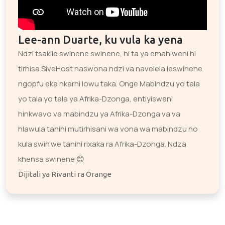
Lee-ann Duarte, ku vula ka yena
Ndzi tsakile swinene swinene, hi ta ya emahlweni hi
tirhisa SiveHost naswona ndzi va navelela leswinene
ngopfu eka nkarhi lowu taka. Onge Mabindzu yo tala
yo tala yo tala ya Afrika-Dzonga, entiyisweni
hinkwavo va mabindzu ya Afrika-Dzonga va va
hlawula tanihi mutirhisani wa vona wa mabindzu no
kula swin’we tanihi rixaka ra Afrika-Dzonga. Ndza
khensa swinene 😊
Dijitali ya Rivanti ra Orange