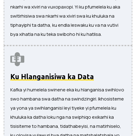
nkarhi wa xiviri na vuxopaxopi. Yi ku pfumelela ku aka
switirhisiwa swa nkarhi wa xiviri swa ku khuluka na
tiphayiphi ta datha, ku endla leswaku ku va na vutivi
bya xihatla na ku teka swiboho hi ku hatlisa.
Ku Hlanganisiwa ka Data
Kafka yi humelela swinene eka ku hlanganisa swihlovo
swo hambana swa datha na swindzingiri. Ikhosisteme
ya yona ya swihlanganisi leyi tiyeke yi pfumelela ku
khuluka ka datha loku nga na swiphiqo exikarhi ka
tisisiteme to hambana, tidathabeyisi, na matirhiselo,
ku olovisa vulawuri bya datha na matshalatshala yo