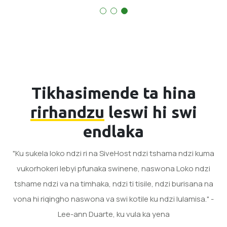
Tikhasimende ta hina
rirhandzu
leswi hi swi
endlaka
"Ku sukela loko ndzi ri na SiveHost ndzi tshama ndzi kuma
vukorhokeri lebyi pfunaka swinene, naswona Loko ndzi
tshame ndzi va na timhaka, ndzi ti tisile, ndzi burisana na
vona hi riqingho naswona va swi kotile ku ndzi lulamisa." -
Lee-ann Duarte, ku vula ka yena