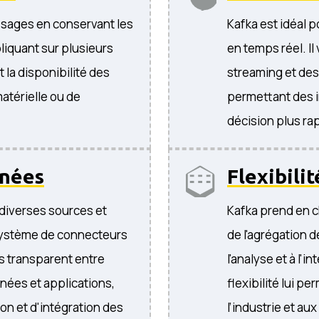
essages en conservant les
Kafka est idéal p
liquant sur plusieurs
en temps réel. I
et la disponibilité des
streaming et des
térielle ou de
permettant des i
décision plus ra
nnées
Flexibilit
 diverses sources et
Kafka prend en ch
ystème de connecteurs
de l'agrégation d
s transparent entre
l'analyse et à l'
nées et applications,
flexibilité lui p
tion et d'intégration des
l’industrie et a