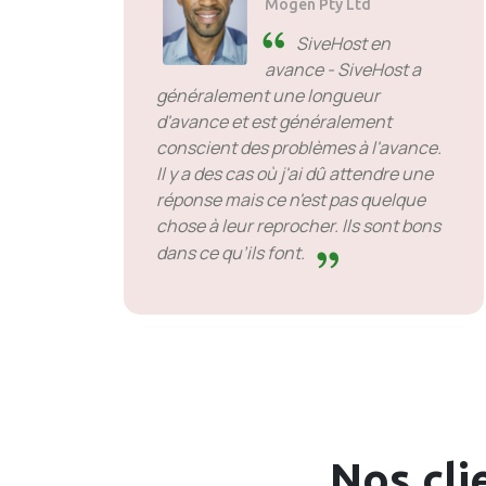
Mogen Pty Ltd
SiveHost en
avance - SiveHost a
généralement une longueur
d'avance et est généralement
conscient des problèmes à l'avance.
Il y a des cas où j'ai dû attendre une
réponse mais ce n'est pas quelque
chose à leur reprocher. Ils sont bons
dans ce qu’ils font.
Nos cli