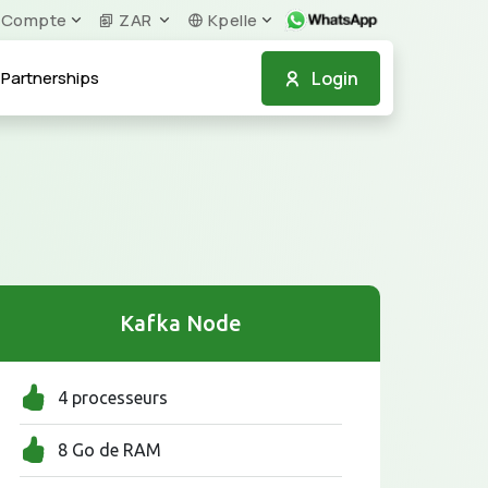
Compte
ZAR
Kpelle
Login
Partnerships
Kafka Node
4 processeurs
8 Go de RAM