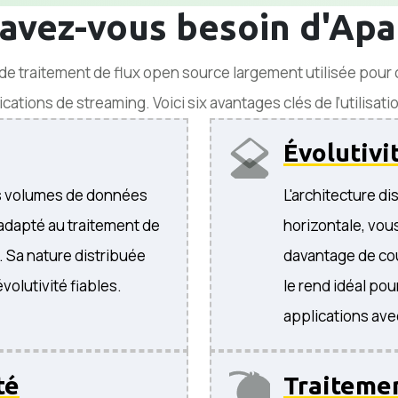
avez-vous besoin d'Ap
e traitement de flux open source largement utilisée pour
cations de streaming. Voici six avantages clés de l’utilisati
Évolutivi
os volumes de données
L'architecture d
 adapté au traitement de
horizontale, vou
 Sa nature distribuée
davantage de cou
volutivité fiables.
le rend idéal pou
applications av
té
Traitemen