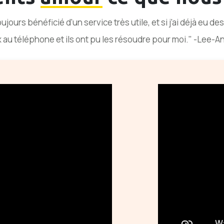
oujours bénéficié d'un service très utile, et si j'ai déjà eu de
 au téléphone et ils ont pu les résoudre pour moi." -Lee-A