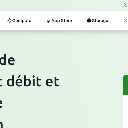
Compute
App Store
Storage
 de
 débit et
e
n