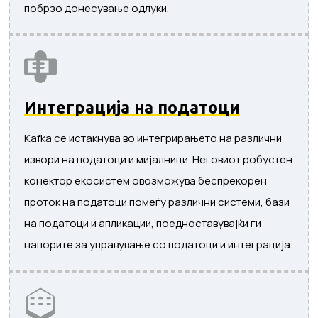
побрзо донесување одлуки.
Интеграција на податоци
Kafka се истакнува во интегрирањето на различни
извори на податоци и мијалници. Неговиот робустен
конектор екосистем овозможува беспрекорен
проток на податоци помеѓу различни системи, бази
на податоци и апликации, поедноставувајќи ги
напорите за управување со податоци и интеграција.