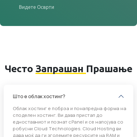
Видете Осврти
Често
Запрашан
Прашање
Што е облак хостинг?
Облак хостинг е побрза и понапредна форма на
споделен хостинг. Ви дава пристап до
едноставниот и познат cPanel и се напојува со
робусни Cloud Technologies. Cloud Hosting ви
дава моќ да ги зголемите ресурсите на RAM и