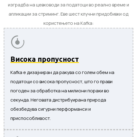
изградба на цевководи за податоци во реално време и
апликации за стриминг. Еве шест клучни придобивки од
користењето на Kafka:
Висока пропусност
Kafka е дизајниран да ракува со голем обем на
податоци со висока пропусност, што го прави
погоден за обработка на милиони пораки во
секунда. Неговата дистрибуирана природа
обезбедува сигурни перформанси и
приспособливост.