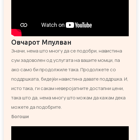
Овчарот Мпулван
Значи, нема што многу да се подобри, навистина
сум задоволен од услугата на вашите момци, па
ако само би продолжиле така. Продолжете со
поддршката, бидејќи навистина давате поддршка. И,
исто така, ги сакам неверојатните достапни цени,
така што да, нема многу што можам да кажам дека
можете да подобрите.
Богоши