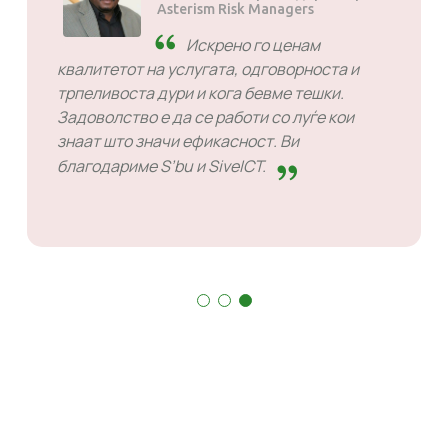
Asterism Risk Managers
Искрено го ценам
квалитетот на услугата, одговорноста и
трпеливоста дури и кога бевме тешки.
Задоволство е да се работи со луѓе кои
знаат што значи ефикасност. Ви
благодариме S’bu и SiveICT.