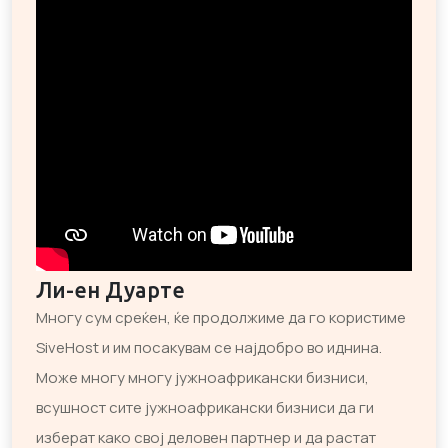
Ли-ен Дуарте
Многу сум среќен, ќе продолжиме да го користиме
SiveHost и им посакувам се најдобро во иднина.
Може многу многу јужноафрикански бизниси,
всушност сите јужноафрикански бизниси да ги
изберат како свој деловен партнер и да растат