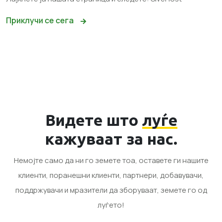
Приклучи се сега
Видете што
луѓе
кажуваат за нас.
Немојте само да ни го земете тоа, оставете ги нашите
клиенти, поранешни клиенти, партнери, добавувачи,
поддржувачи и мразители да зборуваат, земете го од
луѓето!