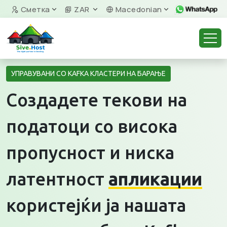
Сметка
ZAR
Macedonian
УПРАВУВАНИ СО KAFKA КЛАСТЕРИ НА БАРАЊЕ
Создадете текови на
податоци со висока
пропусност и ниска
латентност
апликации
користејќи ја нашата