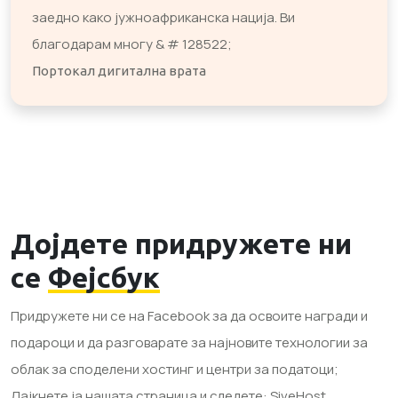
заедно како јужноафриканска нација. Ви
благодарам многу & # 128522;
Портокал дигитална врата
Дојдете придружете ни
се
Фејсбук
Придружете ни се на Facebook за да освоите награди и
подароци и да разговарате за најновите технологии за
облак за споделени хостинг и центри за податоци;
Лајкнете ја нашата страница и следете: SiveHost