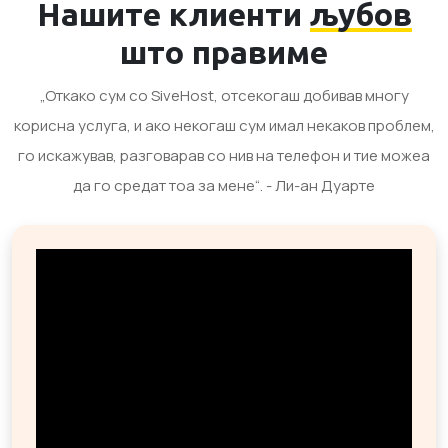
Нашите клиенти
љубов
што правиме
„Откако сум со SiveHost, отсекогаш добивав многу
корисна услуга, и ако некогаш сум имал некаков проблем,
го искажував, разговарав со нив на телефон и тие можеа
да го средат тоа за мене“. - Ли-ан Дуарте