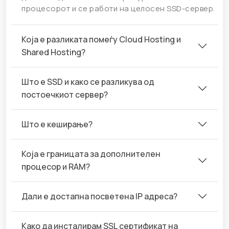
процесорот и се работи на целосен SSD-сервер.
Која е разликата помеѓу Cloud Hosting и
Shared Hosting?
Што е SSD и како се разликува од
постоечкиот сервер?
Што е кеширање?
Која е границата за дополнителен
процесор и RAM?
Дали е достапна посветена IP адреса?
Како да инсталирам SSL сертификат на