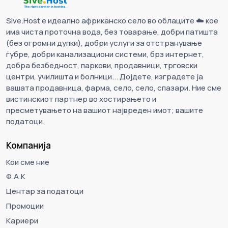
Sive.Host е идеално африканско село во облаците ☁️ кое
има чиста проточна вода, без товарање, добри патишта
(без огромни дупки), добри услуги за отстранување
ѓубре, добри канализациони системи, брз интернет,
добра безбедност, паркови, продавници, трговски
центри, училишта и болници... Дојдете, изградете ја
вашата продавница, фарма, село, село, спазари. Ние сме
вистинскиот партнер во хостирањето и
пресметувањето на вашиот највреден имот; вашите
податоци.
Компанија
Кои сме ние
Ф.А.К
Центар за податоци
Промоции
Кариери