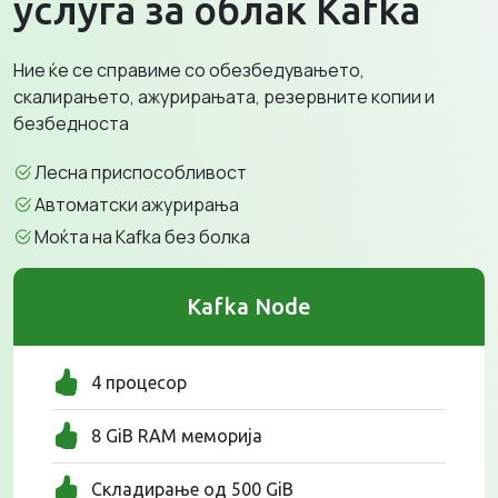
услуга за облак Kafka
Ние ќе се справиме со обезбедувањето,
скалирањето, ажурирањата, резервните копии и
безбедноста
Лесна приспособливост
Автоматски ажурирања
Моќта на Kafka без болка
Kafka Node
4 процесор
8 GiB RAM меморија
Складирање од 500 GiB