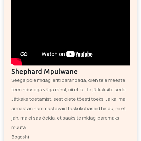
Shephard Mpulwane
Seega pole midagi eriti parandada, olen teie meeste
teenindusega väga rahul, nii et kui te jätkaksite seda.
Jätkake toetamist, sest olete tõesti toeks. Ja ka, ma
armastan hämmastavaid taskukohaseid hindu, nii et
jah, ma ei saa öelda, et saaksite midagi paremaks
muuta.
Bogoshi