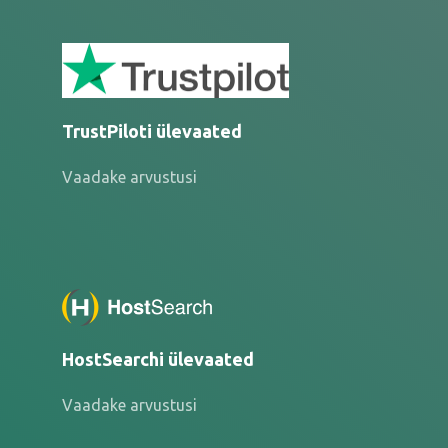
TrustPiloti ülevaated
Vaadake arvustusi
HostSearchi ülevaated
Vaadake arvustusi