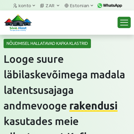
konto
ZAR
Estonian
NÕUDMISEL HALLATAVAD KAFKA KLASTRID
Looge suure
läbilaskevõimega madala
latentsusajaga
andmevooge
rakendusi
kasutades meie