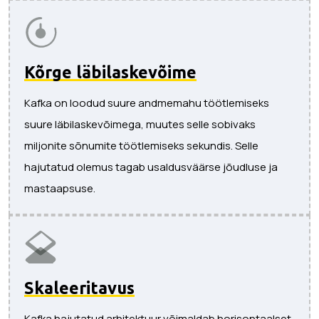
Kõrge läbilaskevõime
Kafka on loodud suure andmemahu töötlemiseks
suure läbilaskevõimega, muutes selle sobivaks
miljonite sõnumite töötlemiseks sekundis. Selle
hajutatud olemus tagab usaldusväärse jõudluse ja
mastaapsuse.
Skaleeritavus
Kafka hajutatud arhitektuur võimaldab horisontaalset