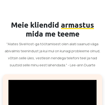
Meie kliendid
armastus
mida me teeme
"Alates SiveHost-ga töötamisest olen alati saanud väga
abivalmis teenindust ja kui mul on kunagi probleeme olnud,
võtsin selle üles, vestlesin nendega telefoni teel ja nad
suutsid selle minu eest lahendada." - Lee-ann Duarte