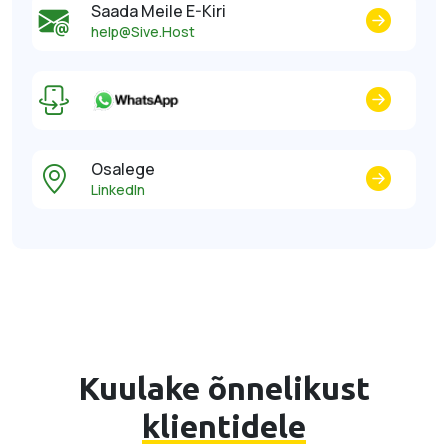
Saada Meile E-Kiri
help@Sive.Host
Osalege
LinkedIn
Kuulake õnnelikust
klientidele