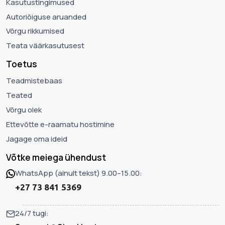
Kasutustingimused
Autoriõiguse aruanded
Võrgu rikkumised
Teata väärkasutusest
Toetus
Teadmistebaas
Teated
Võrgu olek
Ettevõtte e-raamatu hostimine
Jagage oma ideid
Võtke meiega ühendust
WhatsApp (ainult tekst) 9.00–15.00:
+27 73 841 5369
24/7 tugi: