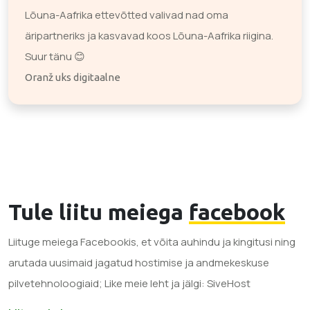
Lõuna-Aafrika ettevõtted valivad nad oma
äripartneriks ja kasvavad koos Lõuna-Aafrika riigina.
Suur tänu 😊
Oranž uks digitaalne
Tule liitu meiega
facebook
Liituge meiega Facebookis, et võita auhindu ja kingitusi ning
arutada uusimaid jagatud hostimise ja andmekeskuse
pilvetehnoloogiaid; Like meie leht ja jälgi: SiveHost