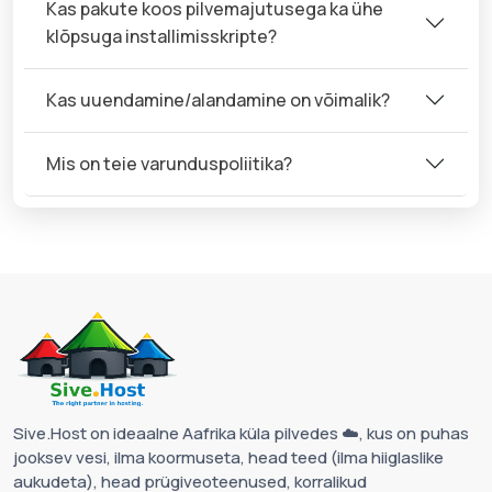
Kas pakute koos pilvemajutusega ka ühe
klõpsuga installimisskripte?
Kas uuendamine/alandamine on võimalik?
Mis on teie varunduspoliitika?
Sive.Host on ideaalne Aafrika küla pilvedes ☁️, kus on puhas
jooksev vesi, ilma koormuseta, head teed (ilma hiiglaslike
aukudeta), head prügiveoteenused, korralikud