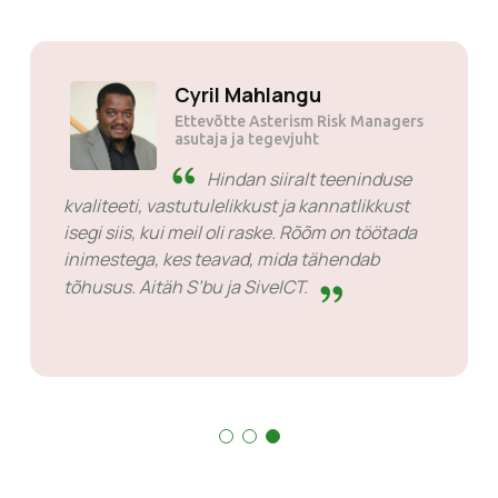
Cyril Mahlangu
Ettevõtte Asterism Risk Managers
asutaja ja tegevjuht
Hindan siiralt teeninduse
kvaliteeti, vastutulelikkust ja kannatlikkust
isegi siis, kui meil oli raske. Rõõm on töötada
inimestega, kes teavad, mida tähendab
tõhusus. Aitäh S’bu ja SiveICT.