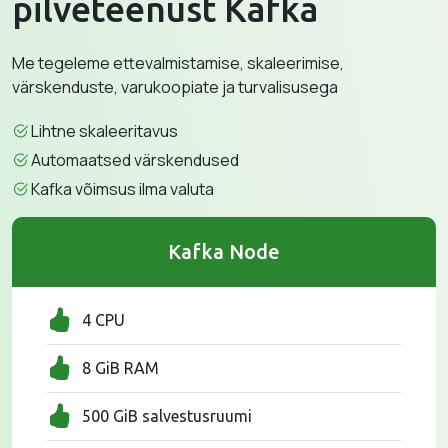
pilveteenust Kafka
Me tegeleme ettevalmistamise, skaleerimise,
värskenduste, varukoopiate ja turvalisusega
Lihtne skaleeritavus
Automaatsed värskendused
Kafka võimsus ilma valuta
Kafka Node
4 CPU
8 GiB RAM
500 GiB salvestusruumi