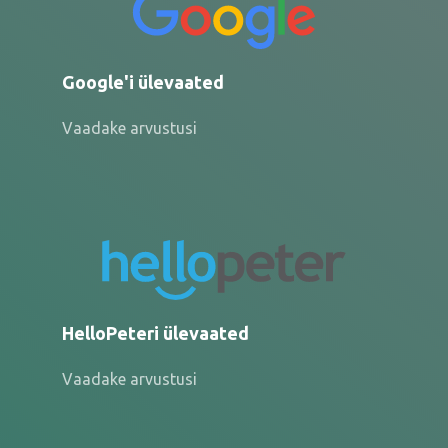
Google'i ülevaated
Vaadake arvustusi
HelloPeteri ülevaated
Vaadake arvustusi