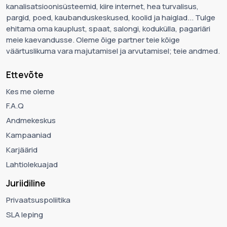
kanalisatsioonisüsteemid, kiire internet, hea turvalisus,
pargid, poed, kaubanduskeskused, koolid ja haiglad... Tulge
ehitama oma kauplust, spaat, salongi, kodukülla, pagariäri
meie kaevandusse. Oleme õige partner teie kõige
väärtuslikuma vara majutamisel ja arvutamisel; teie andmed.
Ettevõte
Kes me oleme
F.A.Q
Andmekeskus
Kampaaniad
Karjäärid
Lahtiolekuajad
Juriidiline
Privaatsuspoliitika
SLA leping