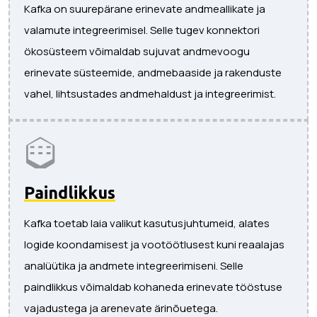
Kafka on suurepärane erinevate andmeallikate ja
valamute integreerimisel. Selle tugev konnektori
ökosüsteem võimaldab sujuvat andmevoogu
erinevate süsteemide, andmebaaside ja rakenduste
vahel, lihtsustades andmehaldust ja integreerimist.
Paindlikkus
Kafka toetab laia valikut kasutusjuhtumeid, alates
logide koondamisest ja vootöötlusest kuni reaalajas
analüütika ja andmete integreerimiseni. Selle
paindlikkus võimaldab kohaneda erinevate tööstuse
vajadustega ja arenevate ärinõuetega.