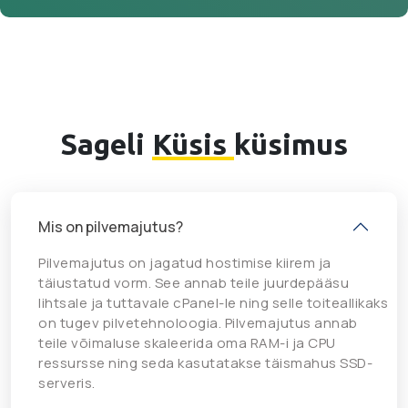
Sageli
Küsis
küsimus
Mis on pilvemajutus?
Pilvemajutus on jagatud hostimise kiirem ja
täiustatud vorm. See annab teile juurdepääsu
lihtsale ja tuttavale cPanel-le ning selle toiteallikaks
on tugev pilvetehnoloogia. Pilvemajutus annab
teile võimaluse skaleerida oma RAM-i ja CPU
ressursse ning seda kasutatakse täismahus SSD-
serveris.