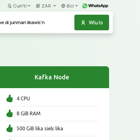
Cun'ti
ZAR
Bci
Wlu lɔ
e di junman likawlɛ’n
Kafka Node
4 CPU
8 GiB RAM
500 GiB lika sielɛ lika