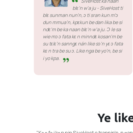
SiveHost ka naan
blɛ’n w’a ju - SiveHost ti
blɛ sunman nun’n, ɔ ti sran kun m’ɔ
dun mmua’n, kpɛkun be dan lika be si
ndɛ’m be ka naan blɛ’n w’a ju. Ɔ le sa
wie mɔ ɔ fata kɛ n minndɛ kosan’m be
su tɛlɛ’n sanngɛ nán like sɔ’n yɛ ɔ fata
kɛ n tra be su ɔ. Like nga be yo’n, be si
i yo kpa.
Ye lik
"Kɛ ɔ fɛ i kɛ n nin SiveHost e trannin’n, n ɲan