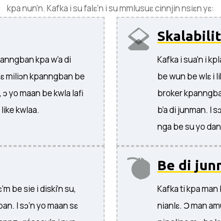
kpa nun’n. Kafka i su falɛ’n i su mmlusuɛ cinnjin nsiɛn yɛ:
Skalabili
kpanngban kpa w’a di
Kafka i sua’n i kp
dɛ miliɔn kpanngban be
be wun be wlɛ i l
, ɔ yo maan be kwla lafi
broker kpanngban
like kwlaa.
b’a di junman. I sɔ
nga be su yo dan
Be di jun
m be sie i diski’n su,
Kafka ti kpa man 
an. I sɔ’n yo maan sɛ
nianlɛ. Ɔ man am