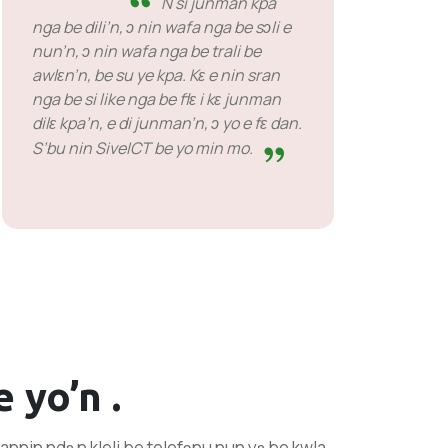
N si junman kpa
nga be dili’n, ɔ nin wafa nga be sɔli e
nun’n, ɔ nin wafa nga be trali be
awlɛn’n, be su ye kpa. Kɛ e nin sran
nga be si like nga be flɛ i kɛ junman
dilɛ kpa’n, e di junman’n, ɔ yo e fɛ dan.
S’bu nin SiveICT be yo min mo.
 yo’n .
 n kannin ndɛ n kleli be telefɔnu nun yɛ be kwla