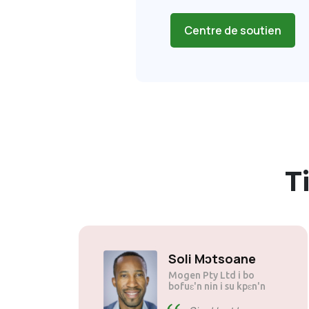
Centre de soutien
T
Soli Mɔtsoane
Mogen Pty Ltd i bo
bofuɛ'n nin i su kpɛn'n