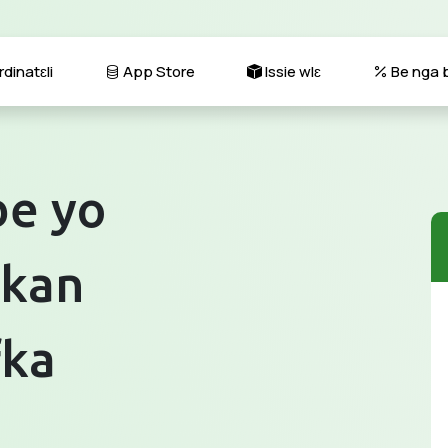
dinatɛli
App Store
Issie wlɛ
Be nga b
be yo
 kan
fka