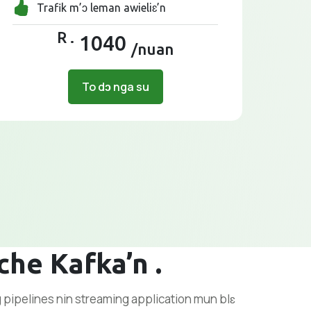
Trafik m’ɔ leman awieliɛ’n
R .
1040
/nuan
To dɔ nga su
che Kafka’n .
g pipelines nin streaming application mun blɛ