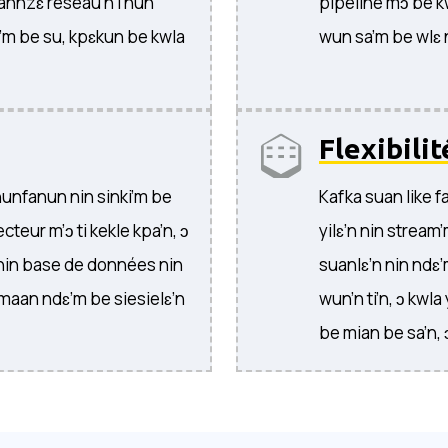
annzɛ réseau’n i nun
pipeline mɔ be k
ɛ’m be su, kpɛkun be kwla
wun sa’m be wlɛ 
Flexibilit
nunfanun nin sinki’m be
Kafka suan like 
teur m’ɔ ti kekle kpa’n, ɔ
yilɛ’n nin stream’
nin base de données nin
suanlɛ’n nin ndɛ’
 maan ndɛ’m be siesielɛ’n
wun’n ti’n, ɔ kw
be mian be sa’n, ɔ