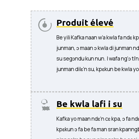
Produit élevé
Be yili Kafka naan w’a kwla fa ndɛ 
junman, ɔ maan ɔ kwla di junman n
su segɔndu kun nun. I wafa ng’ɔ ti’n
junman dilɛ’n su, kpɛkun be kwla yo 
Be kwla lafi i su
Kafka yo maan ndɛ’n cɛ kpa, ɔ fa ndɛ’
kpɛkun ɔ fa be fa man sran kpanngb