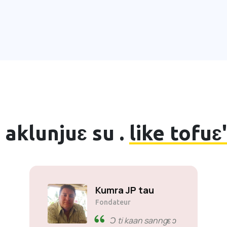
i aklunjuɛ su .
like tofuɛ
Kumra JP tau
Fondateur
Ɔ ti kaan sanngɛ ɔ