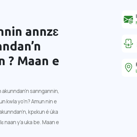
nnin annzɛ
ndan’n
n ?
Maan e
 akunndan’n sanngannin,
un kwla yo’n? Amun nin e
akunndan’n, kpɛkun é úka
lɛ naan y’a uka be. Maan e