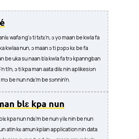
té
lanlɛ wafa ng’ɔ ti tɛtɛ’n, ɔ yo maan be kwla fa
ika kwlaa nun, ɔ maan ɔ ti pɔpɔ kɛ be fa
 be uka su naan b’a kwla fa trɔ kpanngban
’n ti’n, ɔ ti kpa man aata dilɛ nin aplikesiɔn
 mɔ be nun ndɛ’m be sɔnnin’n.
man blɛ kpa nun
blɛ kpa nun ndɛ’m be nun yilɛ nin be nun
un atin kɛ amun kplan application nin data