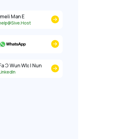
Imeli Man E
help@Sive.Host
Fa Ɔ Wun Wlɛ I Nun
LinkedIn