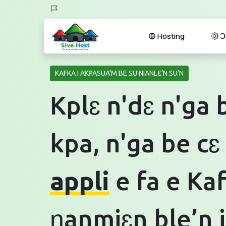
Hosting
Ɔr
KAFKA I AKPASUA’M BE SU NIANLƐ’N SU’N
Kplɛ n'dɛ n'ga 
kpa, n'ga be cɛ
appli
e fa e Ka
ɲanmiɛn ble’n i