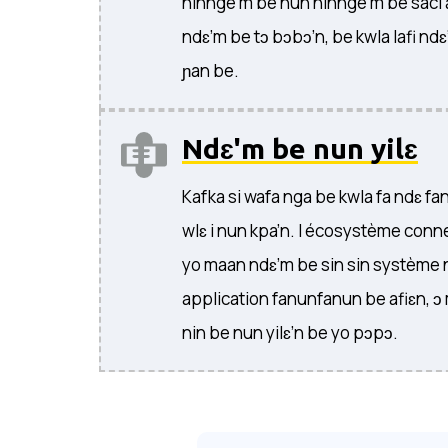
ninnge’m be nun ninnge’m be saci 
ndɛ’m be tɔ bɔbɔ’n, be kwla lafi nd
ɲan be.
Ndɛ'm be nun yilɛ
Kafka si wafa nga be kwla fa ndɛ fa
wlɛ i nun kpa’n. I écosystème connec
yo maan ndɛ’m be sin sin système 
application fanunfanun be afiɛn, ɔ
nin be nun yilɛ’n be yo pɔpɔ.