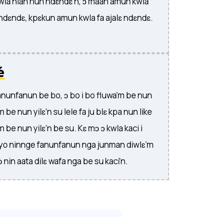
wla nian nun ndɛndɛ’n, ɔ maan amun kwla
ndɛndɛ, kpɛkun amun kwla fa ajalɛ ndɛndɛ.
é
fanunfanun be bo, ɔ bo i bo fluwa’m be nun
m be nun yilɛ’n su lele fa ju blɛ kpa nun like
m be nun yilɛ’n be su. Kɛ mɔ ɔ kwla kaci i
la yo ninnge fanunfanun nga junman diwlɛ’m
 nin aata dilɛ wafa nga be su kaci’n.