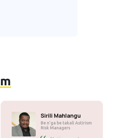
'm
Sirili Mahlangu
Be n'ga be takali Astirism
Risk Managers