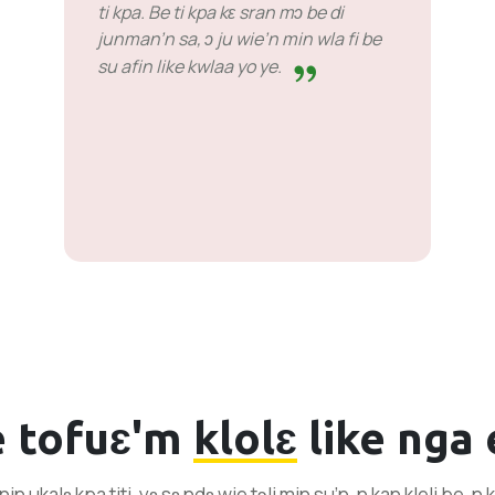
ti kpa. Be ti kpa kɛ sran mɔ be di
junman’n sa, ɔ ju wie’n min wla fi be
su afin like kwlaa yo ye.
e tofuɛ'm
klolɛ
like nga e
nin ukalɛ kpa titi, yɛ sɛ ndɛ wie tɔli min su’n, n kan kleli be,