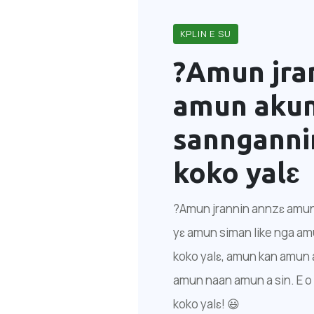
KPLIN E SU
?Amun jra
amun akun
sannganni
koko yalɛ
?Amun jrannin annzɛ amun
yɛ amun siman like nga am
koko yalɛ, amun kan amun 
amun naan amun a sin. E o 
koko yalɛ! 😃