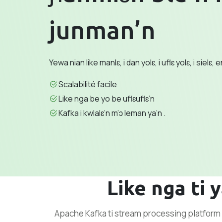
junman’n
Yewa nian like manlɛ, i dan yolɛ, i uflɛ yolɛ, i sielɛ, e
Scalabilité facile
Like nga be yo be uflɛuflɛ’n
Kafka i kwlalɛ’n m’ɔ leman ya’n .
Like nga ti 
Apache Kafka ti stream processing platform k