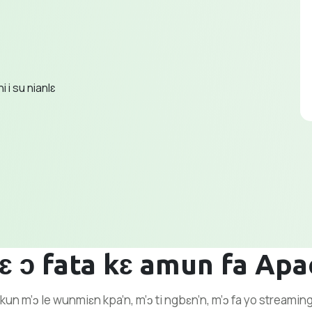
ni i su nianlɛ
yɛ ɔ fata kɛ amun fa Apa
un m’ɔ le wunmiɛn kpa’n, m’ɔ ti ngbɛn’n, m’ɔ fa yo streamin