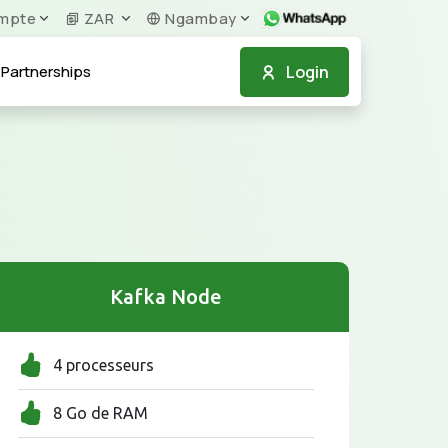
mpte
ZAR
Ngambay
Login
Partnerships
Kafka Node
4 processeurs
8 Go de RAM