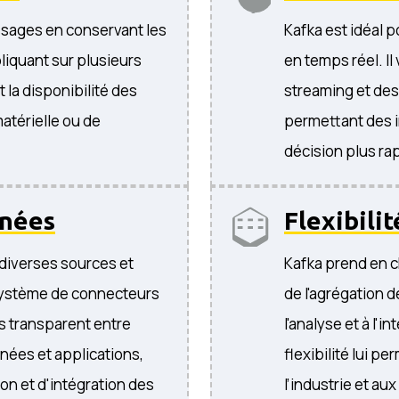
essages en conservant les
Kafka est idéal p
liquant sur plusieurs
en temps réel. I
et la disponibilité des
streaming et des
térielle ou de
permettant des i
décision plus ra
nnées
Flexibilit
 diverses sources et
Kafka prend en ch
ystème de connecteurs
de l'agrégation d
s transparent entre
l'analyse et à l'
nées et applications,
flexibilité lui p
tion et d'intégration des
l’industrie et a