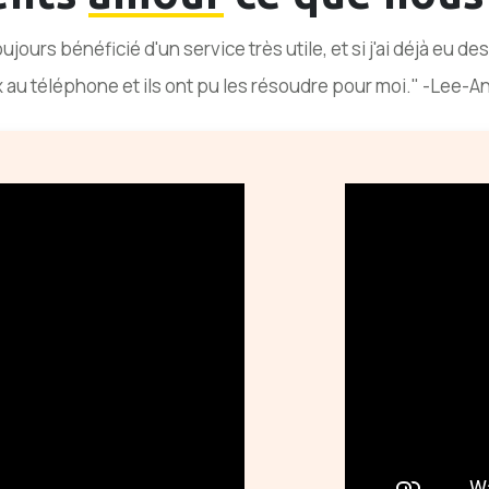
oujours bénéficié d'un service très utile, et si j'ai déjà eu de
 au téléphone et ils ont pu les résoudre pour moi." -Lee-A