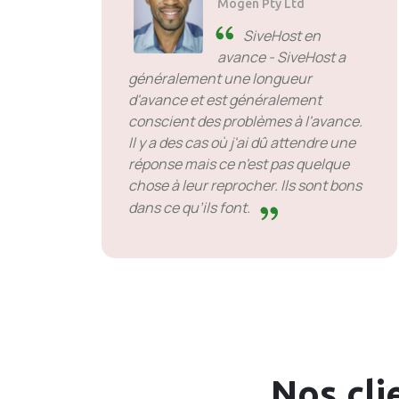
Mogen Pty Ltd
SiveHost en
avance - SiveHost a
généralement une longueur
d'avance et est généralement
conscient des problèmes à l'avance.
Il y a des cas où j'ai dû attendre une
réponse mais ce n'est pas quelque
chose à leur reprocher. Ils sont bons
dans ce qu’ils font.
Nos cli