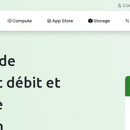
Co
Compute
App Store
Storage
 de
 débit et
e
n