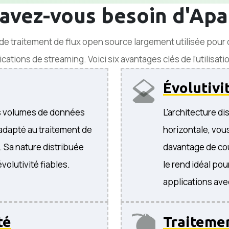
avez-vous besoin d'Ap
e traitement de flux open source largement utilisée pour
cations de streaming. Voici six avantages clés de l’utilisati
Évolutivi
os volumes de données
L'architecture d
 adapté au traitement de
horizontale, vou
 Sa nature distribuée
davantage de cou
volutivité fiables.
le rend idéal pou
applications av
té
Traitemen