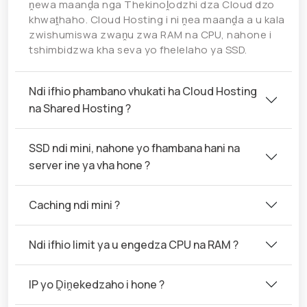
ṋewa maanḓa nga Thekinoḽodzhi dza Cloud dzo
khwaṱhaho. Cloud Hosting i ni ṋea maanḓa a u kala
zwishumiswa zwaṋu zwa RAM na CPU, nahone i
tshimbidzwa kha seva yo fhelelaho ya SSD.
Ndi ifhio phambano vhukati ha Cloud Hosting
na Shared Hosting ?
SSD ndi mini, nahone yo fhambana hani na
server ine ya vha hone ?
Caching ndi mini ?
Ndi ifhio limit ya u engedza CPU na RAM ?
IP yo Ḓiṋekedzaho i hone ?