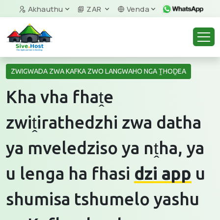
Akhauthu
ZAR
Venda
ZWIGWADA ZWA KAFKA ZWO LANGWAHO NGA ṰHOḒEA
Kha vha fhaṱe
zwiṱirathedzhi zwa datha
ya mveledziso ya nṱha, ya
u lenga ha fhasi
dzi app
u
shumisa tshumelo yashu