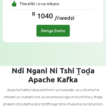
Therafiki i si na mikano
R
1040
/ṅwedzi
Renga Zwino
Ndi Ngani Ni Tshi Ṱoḓa
Apache Kafka
Apache Kafka ndi pulatifomo ya maanḓa, ya u shuma ha
stream yo vuleaho ine ya shumiswa nga vhunzhi kha u fhaṱa
phaiphi dza datha dza tshifhinga tsha vhukuma na tshumiso