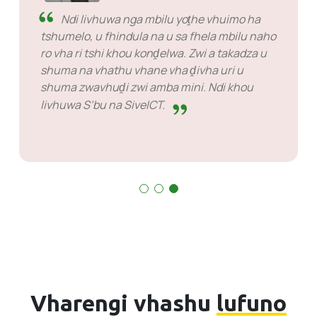
Ndi livhuwa nga mbilu yoṱhe vhuimo ha
tshumelo, u fhindula na u sa fhela mbilu naho
ro vha ri tshi khou konḓelwa. Zwi a takadza u
shuma na vhathu vhane vha ḓivha uri u
shuma zwavhuḓi zwi amba mini. Ndi khou
livhuwa S’bu na SiveICT.
Vharengi vhashu
lufuno