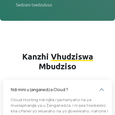
Sedzani tsedzuluso
Kanzhi
Vhudziswa
Mbudziso
Ndi mini u ṱanganedza Cloud ?
Cloud Hosting ndi nḓila i ṱavhanyaho na ya
mvelaphanḓa ya u Ṱanganedza. I ni ṋea tswikelelo
kha cPanel yo leluwaho na yo ḓoweleaho, nahone i