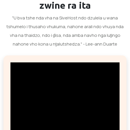
zwine ra ita
"U bva tshe nda vha na SiveHost ndo dzulela u wana
tshumelo i thusaho vhukuma, nahone arali ndo vhuya nda
vha na thaidzo, ndo i ḓisa, nda amba navho nga luṱingo
nahone vho kona u nṱalutshedza." - Lee-ann Duarte