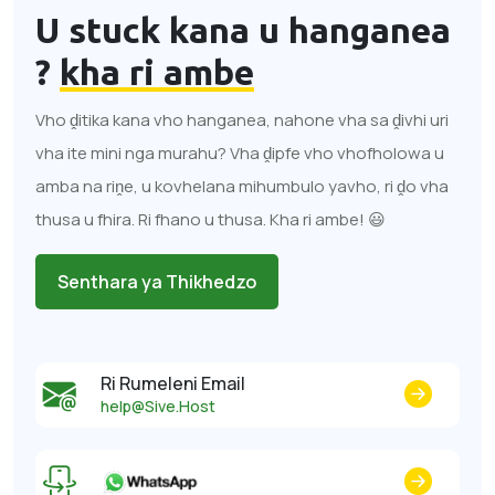
U stuck kana u hanganea
?
kha ri ambe
Vho ḓitika kana vho hanganea, nahone vha sa ḓivhi uri
vha ite mini nga murahu? Vha ḓipfe vho vhofholowa u
amba na riṋe, u kovhelana mihumbulo yavho, ri ḓo vha
thusa u fhira. Ri fhano u thusa. Kha ri ambe! 😃
Senthara ya Thikhedzo
Ri Rumeleni Email
help@Sive.Host