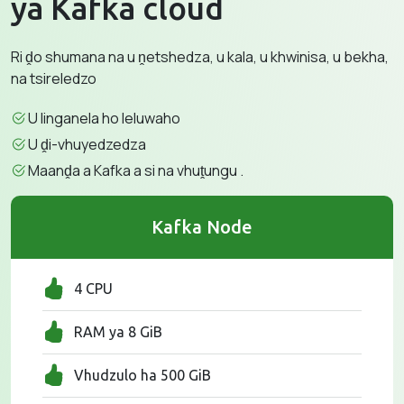
ya Kafka cloud
Ri ḓo shumana na u ṋetshedza, u kala, u khwinisa, u bekha,
na tsireledzo
U linganela ho leluwaho
U ḓi-vhuyedzedza
Maanḓa a Kafka a si na vhuṱungu .
Kafka Node
4 CPU
RAM ya 8 GiB
Vhudzulo ha 500 GiB