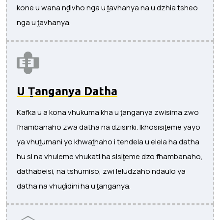
kone u wana nḓivho nga u ṱavhanya na u dzhia tsheo
nga u ṱavhanya.
U Ṱanganya Datha
Kafka u a kona vhukuma kha u ṱanganya zwisima zwo
fhambanaho zwa datha na dzisinki. Ikhosisiṱeme yayo
ya vhuṱumani yo khwaṱhaho i tendela u elela ha datha
hu si na vhuleme vhukati ha sisiṱeme dzo fhambanaho,
dathabeisi, na tshumiso, zwi leludzaho ndaulo ya
datha na vhuḓidini ha u ṱanganya.