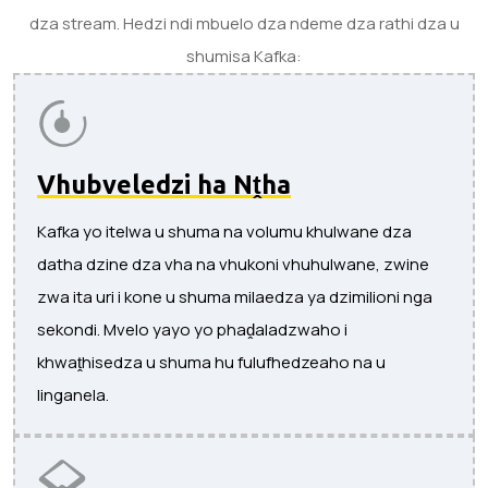
dza stream. Hedzi ndi mbuelo dza ndeme dza rathi dza u
shumisa Kafka:
Vhubveledzi ha Nṱha
Kafka yo itelwa u shuma na volumu khulwane dza
datha dzine dza vha na vhukoni vhuhulwane, zwine
zwa ita uri i kone u shuma milaedza ya dzimilioni nga
sekondi. Mvelo yayo yo phaḓaladzwaho i
khwaṱhisedza u shuma hu fulufhedzeaho na u
linganela.