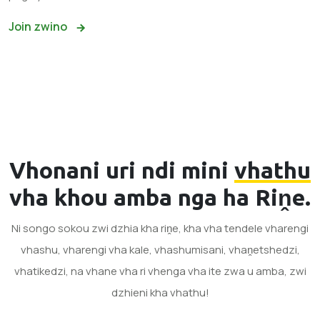
Join zwino
Vhonani uri ndi mini
vhathu
vha khou amba nga ha Riṋe.
Ni songo sokou zwi dzhia kha riṋe, kha vha tendele vharengi
vhashu, vharengi vha kale, vhashumisani, vhaṋetshedzi,
vhatikedzi, na vhane vha ri vhenga vha ite zwa u amba, zwi
dzhieni kha vhathu!