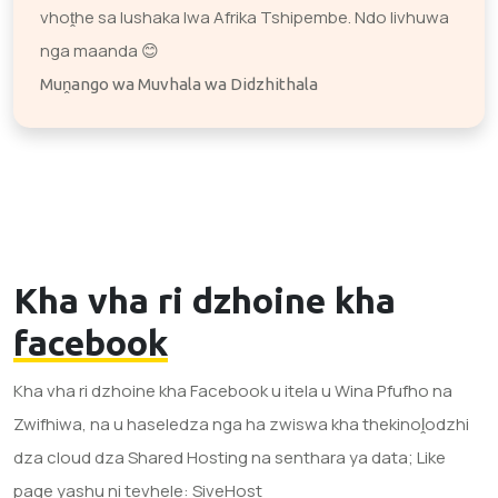
vhoṱhe sa lushaka lwa Afrika Tshipembe. Ndo livhuwa
nga maanda 😊
Muṋango wa Muvhala wa Didzhithala
Kha vha ri dzhoine kha
facebook
Kha vha ri dzhoine kha Facebook u itela u Wina Pfufho na
Zwifhiwa, na u haseledza nga ha zwiswa kha thekinoḽodzhi
dza cloud dza Shared Hosting na senthara ya data; Like
page yashu ni tevhele: SiveHost