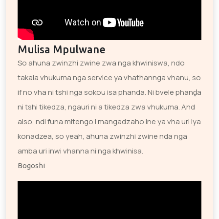
Mulisa Mpulwane
So ahuna zwinzhi zwine zwa nga khwiniswa, ndo
takala vhukuma nga service ya vhathannga vhanu, so
if no vha ni tshi nga sokou isa phanda. Ni bvele phanḓa
ni tshi tikedza, ngauri ni a tikedza zwa vhukuma. And
also, ndi funa mitengo i mangadzaho ine ya vha uri iya
konadzea, so yeah, ahuna zwinzhi zwine nda nga
amba uri inwi vhanna ni nga khwinisa.
Bogoshi