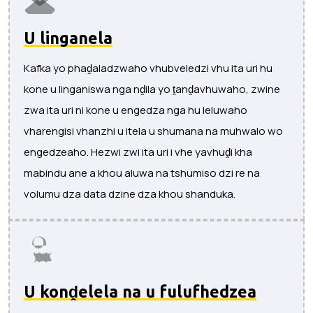
U linganela
Kafka yo phaḓaladzwaho vhubveledzi vhu ita uri hu
kone u linganiswa nga nḓila yo ṱanḓavhuwaho, zwine
zwa ita uri ni kone u engedza nga hu leluwaho
vharengisi vhanzhi u itela u shumana na muhwalo wo
engedzeaho. Hezwi zwi ita uri i vhe yavhuḓi kha
mabindu ane a khou aluwa na tshumiso dzi re na
volumu dza data dzine dza khou shanduka.
U konḓelela na u fulufhedzea