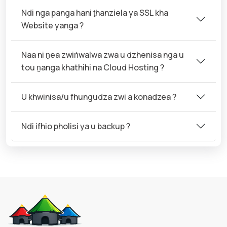
Ndi nga panga hani ṱhanziela ya SSL kha
Website yanga ?
Naa ni ṋea zwiṅwalwa zwa u dzhenisa nga u
tou ṋanga khathihi na Cloud Hosting ?
U khwinisa/u fhungudza zwi a konadzea ?
Ndi ifhio pholisi ya u backup ?