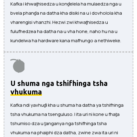
Kafka i khwaṱhisedza u konḓelela ha mulaedza nga u
bvela phanḓa na datha kha disiki na u i dovholola kha
vharengisi vhanzhi. Hezwi zwi khwaṱhisedza u
fulufhedzea ha datha na u vha hone, naho hu na u
kundelwa ha hardware kana mafhungo a nethiweke.
U shuma nga tshifhinga tsha
vhukuma
Kafka ndi yavhuḓi kha u shuma ha datha ya tshifhinga
tsha vhukuma na tsenguluso. I ita uri ni kone u fhaṱa
tshumiso dza u ṱanganya nga tshifhinga tsha
vhukuma na phaiphi dza datha, zwine zwa ita uri ni