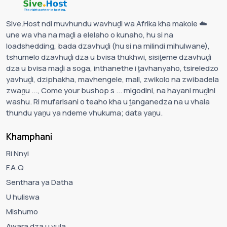
Sive.Host ndi muvhundu wavhuḓi wa Afrika kha makole ☁️
une wa vha na maḓi a elelaho o kunaho, hu si na
loadshedding, bada dzavhuḓi (hu si na milindi mihulwane),
tshumelo dzavhuḓi dza u bvisa thukhwi, sisiṱeme dzavhuḓi
dza u bvisa maḓi a soga, inthanethe i ṱavhanyaho, tsireledzo
yavhuḓi, dziphakha, mavhengele, mall, zwikolo na zwibadela
zwaṋu ..., Come your bushop s ... migodini, na hayani muḓini
washu. Ri mufarisani o teaho kha u ṱanganedza na u vhala
thundu yaṋu ya ndeme vhukuma; data yaṋu.
Khamphani
Ri Nnyi
F.A.Q
Senthara ya Datha
U huliswa
Mishumo
Awara dza u vula