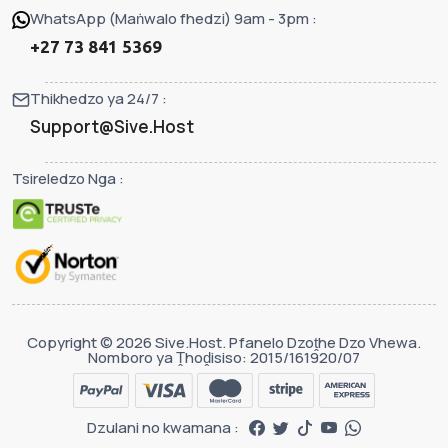
WhatsApp (Maṅwalo fhedzi) 9am - 3pm :
+27 73 841 5369
Thikhedzo ya 24/7 :
Support@Sive.Host
Tsireledzo Nga :
Copyright © 2026 Sive.Host. Pfanelo Dzoṱhe Dzo Vhewa.
Nomboro ya Ṱhoḓisiso: 2015/161920/07
Dzulani no kwamana :