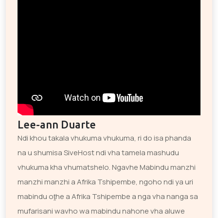
Lee-ann Duarte
Ndi khou takala vhukuma vhukuma, ri do isa phanda
na u shumisa SiveHost ndi vha tamela mashudu
vhukuma kha vhumatshelo. Ngavhe Mabindu manzhi
manzhi manzhi a Afrika Tshipembe, ngoho ndi ya uri
mabindu oṱhe a Afrika Tshipembe a nga vha nanga sa
mufarisani wavho wa mabindu nahone vha aluwe