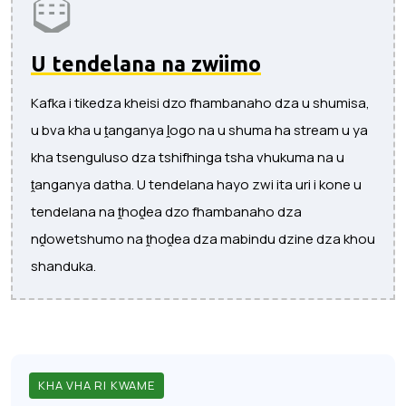
U tendelana na zwiimo
Kafka i tikedza kheisi dzo fhambanaho dza u shumisa,
u bva kha u ṱanganya ḽogo na u shuma ha stream u ya
kha tsenguluso dza tshifhinga tsha vhukuma na u
ṱanganya datha. U tendelana hayo zwi ita uri i kone u
tendelana na ṱhoḓea dzo fhambanaho dza
nḓowetshumo na ṱhoḓea dza mabindu dzine dza khou
shanduka.
KHA VHA RI KWAME