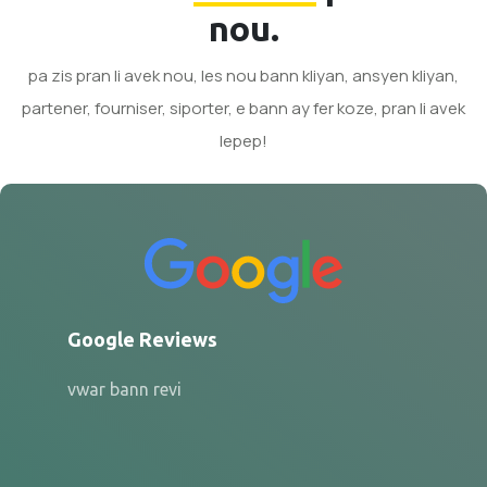
nou.
pa zis pran li avek nou, les nou bann kliyan, ansyen kliyan,
partener, fourniser, siporter, e bann ay fer koze, pran li avek
lepep!
Google Reviews
vwar bann revi