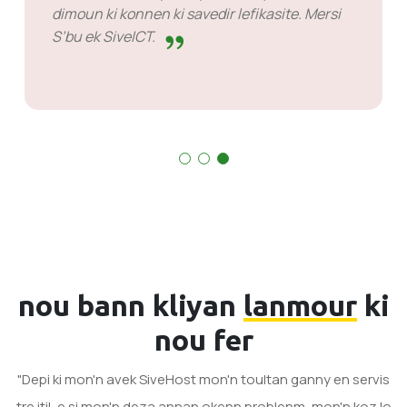
dimoun ki konnen ki savedir lefikasite. Mersi
S’bu ek SiveICT.
nou bann kliyan
lanmour
ki
nou fer
"Depi ki mon'n avek SiveHost mon'n toultan ganny en servis
tre itil, e si mon'n deza annan okenn problenm, mon'n koz lo