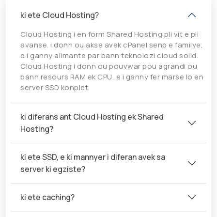
ki ete Cloud Hosting?
Cloud Hosting i en form Shared Hosting pli vit e pli
avanse. i donn ou akse avek cPanel senp e familye,
e i ganny alimante par bann teknolozi cloud solid.
Cloud Hosting i donn ou pouvwar pou agrandi ou
bann resours RAM ek CPU, e i ganny fer marse lo en
server SSD konplet.
ki diferans ant Cloud Hosting ek Shared
Hosting?
ki ete SSD, e ki mannyer i diferan avek sa
server ki egziste?
ki ete caching?