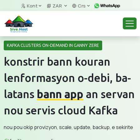
Kont
ZAR
Crs
KAFKA CLUSTERS ON-DEMAND IN GANNY ZERE
konstrir bann kouran
lenformasyon o-debi, ba-
latans
bann app
an servan
nou servis cloud Kafka
nou pou okip provizyon, scale, update, backup, e sekirite