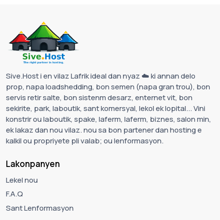
Sive.Host i en vilaz Lafrik ideal dan nyaz ☁️ ki annan delo
prop, napa loadshedding, bon semen (napa gran trou), bon
servis retir salte, bon sistenm desarz, enternet vit, bon
sekirite, park, laboutik, sant komersyal, lekol ek lopital... Vini
konstrir ou laboutik, spake, laferm, laferm, biznes, salon min,
ek lakaz dan nou vilaz. nou sa bon partener dan hosting e
kalkil ou propriyete pli valab; ou lenformasyon.
Lakonpanyen
Lekel nou
F.A.Q
Sant Lenformasyon