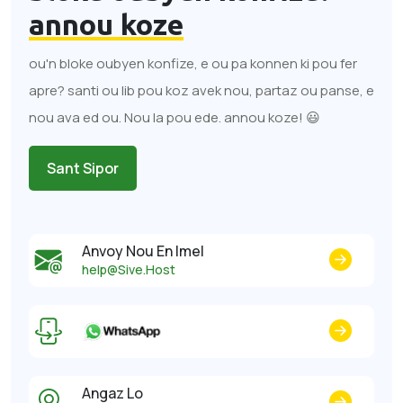
annou koze
ou'n bloke oubyen konfize, e ou pa konnen ki pou fer
apre? santi ou lib pou koz avek nou, partaz ou panse, e
nou ava ed ou. Nou la pou ede. annou koze! 😃
Sant Sipor
Anvoy Nou En Imel
help@Sive.Host
Angaz Lo