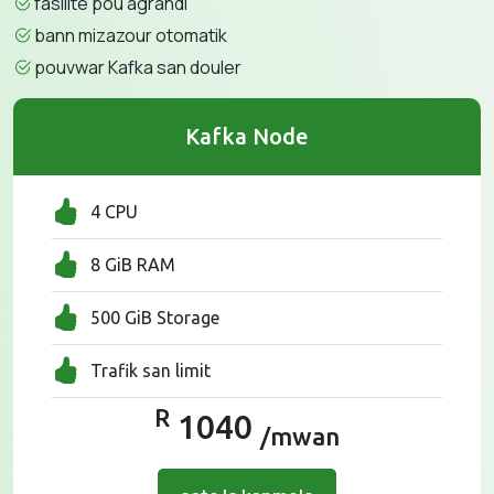
fasilite pou agrandi
bann mizazour otomatik
pouvwar Kafka san douler
Kafka Node
4 CPU
8 GiB RAM
500 GiB Storage
Trafik san limit
R
1040
/mwan