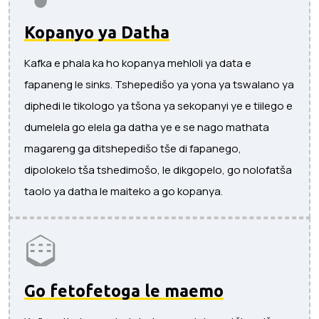
Kopanyo ya Datha
Kafka e phala ka ho kopanya mehloli ya data e
fapaneng le sinks. Tshepedišo ya yona ya tswalano ya
diphedi le tikologo ya tšona ya sekopanyi ye e tiilego e
dumelela go elela ga datha ye e se nago mathata
magareng ga ditshepedišo tše di fapanego,
dipolokelo tša tshedimošo, le dikgopelo, go nolofatša
taolo ya datha le maiteko a go kopanya.
Go fetofetoga le maemo