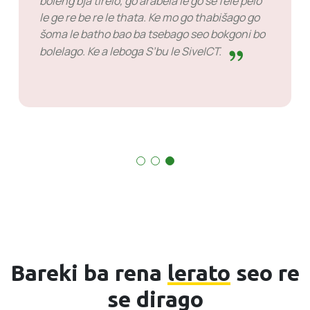
ditirelo ka dinako tše dingwe ke lebala ka
o
tšona ka gobane dilo ka moka di a šoma.
a
Bareki ba rena
lerato
seo re
se dirago