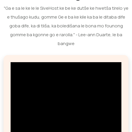
"Ga e sa le ke le le SiveHost ke be ke dutše ke hwetša tirelo ye
e thušago kudu, gomme Ge e ba ke kile ka ba le ditaba dife
goba dife, ka di tliša, ka boledišana le bona mo founong
gomme ba kgonne go e rarolla." - Lee-ann Duarte, le ba
bangwe