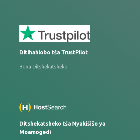
Ditlhahlobo tša TrustPilot
Bona Ditshekatsheko
Ditshekatsheko tša Nyakišišo ya
Moamogedi