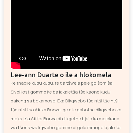
Lee-ann Duarte o ile a hlokomela
Ke thabile kudu kudu, re tla tšwela pele go šomiša
SiveHost gomme ke ba lakaletša tše kaone kudu
bakeng sa bokamoso. Eka Dikgwebo tše ntši tše ntši
tše ntši tša Afrika Borwa, ge e le gabotse dikgwebo ka
moka tša Afrika Borwa di di kgethe bjalo ka molekane
wa tšona wa kgwebo gomme di gole mmogo bjalo ka