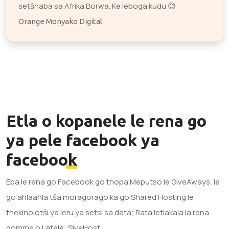
setšhaba sa Afrika Borwa. Ke leboga kudu 😊
Orange Monyako Digital
Etla o kopanele le rena go
ya pele
facebook ya
facebook
Eba le rena go Facebook go thopa Meputso le GiveAways, le
go ahlaahla tša moragorago ka go Shared Hosting le
thekinolotši ya leru ya setsi sa data; Rata letlakala la rena
gomme o Latele: SiveHost