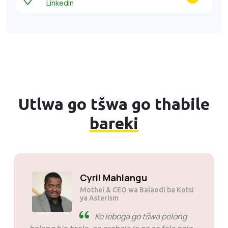
LinkedIn
Utlwa go tšwa go thabile
bareki
Kumra JP tau
Mothei
E nyenyane eupša e le e
botse kudu. Di botse kudu bjalo ka moabi wa