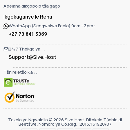
Abelana dikgopolo tša gago
Ikgokaganye le Rena
WhatsApp (Sengwalwa Feela) 9am - 3pm :
+27 73 841 5369
24/7 Thekgo ya : .
Support@Sive.Host
Tšhireletšo Ka : .
Tokelo ya Ngwalollo © 2026 Sive.Host. Ditokelo Tšohle di
Beetšwe. Nomoro ya Co.Reg.: 2015/161920/07