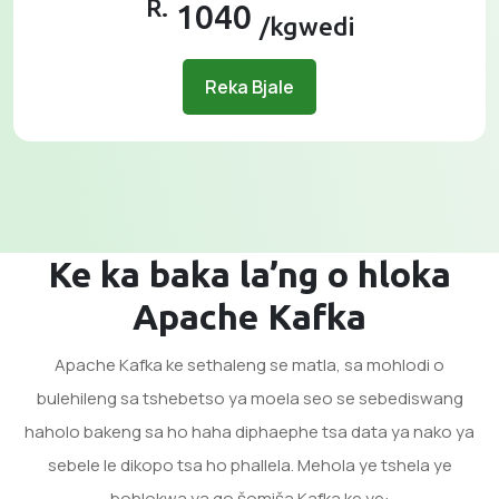
R.
1040
/kgwedi
Reka Bjale
Ke ka baka la’ng o hloka
Apache Kafka
Apache Kafka ke sethaleng se matla, sa mohlodi o
bulehileng sa tshebetso ya moela seo se sebediswang
haholo bakeng sa ho haha ​​diphaephe tsa data ya nako ya
sebele le dikopo tsa ho phallela. Mehola ye tshela ye
bohlokwa ya go šomiša Kafka ke ye: