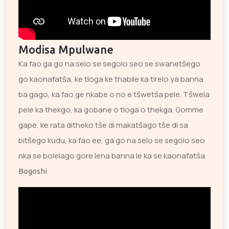
Modisa Mpulwane
Ka fao ga go na selo se segolo seo se swanetšego
go kaonafatša, ke tloga ke thabile ka tirelo ya banna
ba gago, ka fao ge nkabe o no e tšwetša pele. Tšwela
pele ka thekgo, ka gobane o tloga o thekga. Gomme
gape, ke rata ditheko tše di makatšago tše di sa
bitšego kudu, ka fao ee, ga go na selo se segolo seo
nka se bolelago gore lena banna le ka se kaonafatša.
Bogoshi