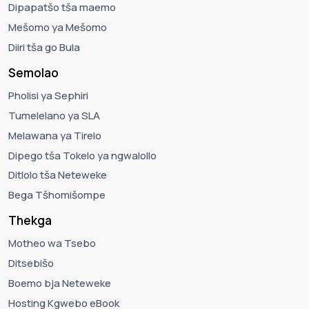
Dipapatšo tša maemo
Mešomo ya Mešomo
Diiri tša go Bula
Semolao
Pholisi ya Sephiri
Tumelelano ya SLA
Melawana ya Tirelo
Dipego tša Tokelo ya ngwalollo
Ditlolo tša Neteweke
Bega Tšhomišompe
Thekga
Motheo wa Tsebo
Ditsebišo
Boemo bja Neteweke
Hosting Kgwebo eBook