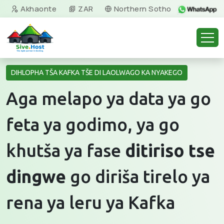
Akhaonte
ZAR
Northern Sotho
DIHLOPHA TŠA KAFKA TŠE DI LAOLWAGO KA NYAKEGO
Aga melapo ya data ya go
feta ya godimo, ya go
khutša ya fase
ditiriso tse
dingwe
go diriša tirelo ya
rena ya leru ya Kafka