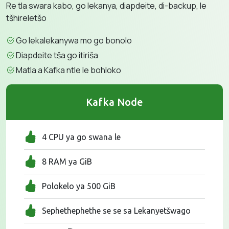
Re tla swara kabo, go lekanya, diapdeite, di-backup, le
tšhireletšo
Go lekalekanywa mo go bonolo
Diapdeite tša go itiriša
Matla a Kafka ntle le bohloko
Kafka Node
4 CPU ya go swana le
8 RAM ya GiB
Polokelo ya 500 GiB
Sephethephethe se se sa Lekanyetšwago