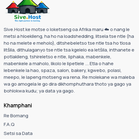
Sive.Host ke motse o loketseng oa Afrika maru ☁️ o nang le
metsi a hloekileng, ha ho na loadshedding, litsela tse ntle (ha
ho na melete e meholo), ditshebeletso tse ntle tsa ho tlosa
litšila, dithulaganyo tse ntle tsa kgelelo ea letšila, inthanete e
potlakileng, tshireletso e ntle, liphaka, mabenkele,
mabenkele a maholo, likolo le lipetlele ... Etla o hahe
lebenkele la hao, spaza, salon, bakery, kgwebo, polasi,
meepo, le lapeng motseng wa rena. Re molekane wa maleba
wa go amogela le go dira dikhomphuthara thoto ya gago ya
bohlokwa kudu; ya data ya gago.
Khamphani
Re Bomang
F.A.Q
Setsi sa Data