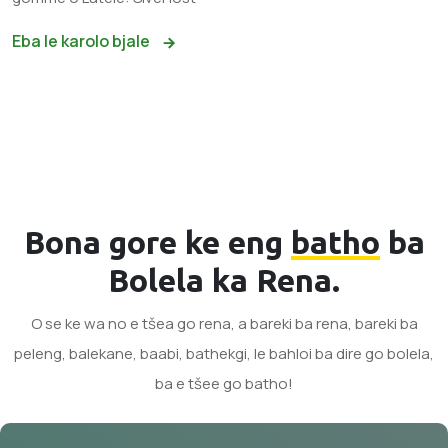
Eba le karolo bjale
Bona gore ke eng
batho
ba
Bolela ka Rena.
O se ke wa no e tšea go rena, a bareki ba rena, bareki ba
peleng, balekane, baabi, bathekgi, le bahloi ba dire go bolela,
ba e tšee go batho!