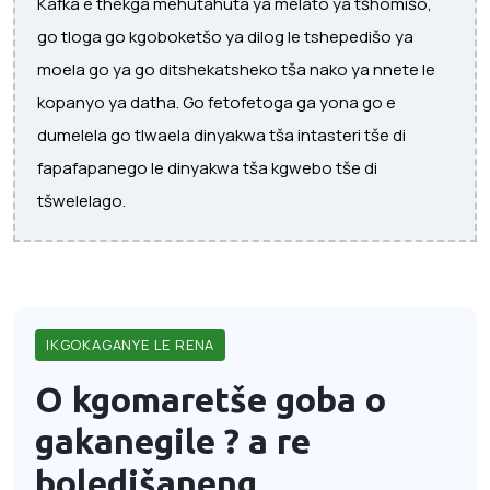
Kafka e thekga mehutahuta ya melato ya tšhomišo,
go tloga go kgoboketšo ya dilog le tshepedišo ya
moela go ya go ditshekatsheko tša nako ya nnete le
kopanyo ya datha. Go fetofetoga ga yona go e
dumelela go tlwaela dinyakwa tša intasteri tše di
fapafapanego le dinyakwa tša kgwebo tše di
tšwelelago.
IKGOKAGANYE LE RENA
O kgomaretše goba o
gakanegile ?
a re
boledišaneng