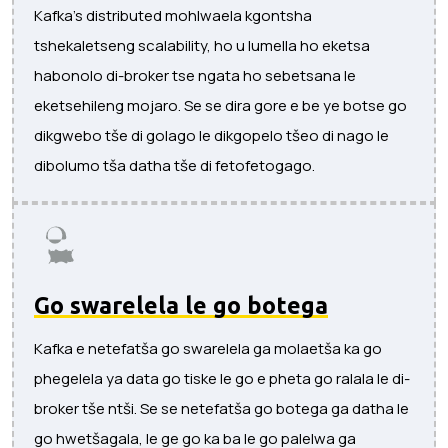
Kafka's distributed mohlwaela kgontsha
tshekaletseng scalability, ho u lumella ho eketsa
habonolo di-broker tse ngata ho sebetsana le
eketsehileng mojaro. Se se dira gore e be ye botse go
dikgwebo tše di golago le dikgopelo tšeo di nago le
dibolumo tša datha tše di fetofetogago.
Go swarelela le go botega
Kafka e netefatša go swarelela ga molaetša ka go
phegelela ya data go tiske le go e pheta go ralala le di-
broker tše ntši. Se se netefatša go botega ga datha le
go hwetšagala, le ge go ka ba le go palelwa ga