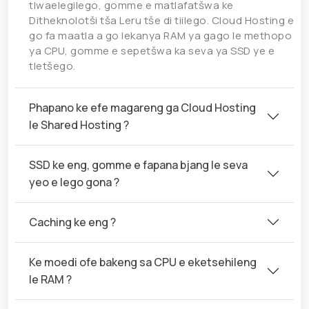
tlwaelegilego, gomme e matlafatšwa ke
Ditheknolotši tša Leru tše di tiilego. Cloud Hosting e
go fa maatla a go lekanya RAM ya gago le methopo
ya CPU, gomme e sepetšwa ka seva ya SSD ye e
tletšego.
Phapano ke efe magareng ga Cloud Hosting
le Shared Hosting ?
SSD ke eng, gomme e fapana bjang le seva
yeo e lego gona ?
Caching ke eng ?
Ke moedi ofe bakeng sa CPU e eketsehileng
le RAM ?