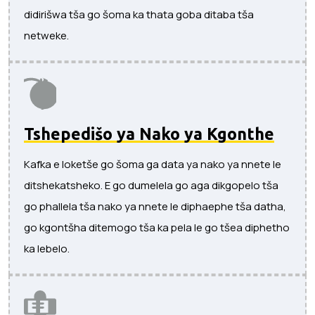
didirišwa tša go šoma ka thata goba ditaba tša
netweke.
Tshepedišo ya Nako ya Kgonthe
Kafka e loketše go šoma ga data ya nako ya nnete le
ditshekatsheko. E go dumelela go aga dikgopelo tša
go phallela tša nako ya nnete le diphaephe tša datha,
go kgontšha ditemogo tša ka pela le go tšea diphetho
ka lebelo.