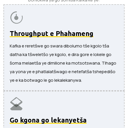
Throughput e Phahameng
Kafka e reretšwe go swara dibolumo tše kgolo tša
datha ka tšweletšo ye kgolo, e dira gore e lokele go
šoma melaetša ye dimilione ka motsotswana. Tlhago
ya yona ye e phatlalatšwago e netefatša tshepedišo
ye e ka botwago le go lekalekanywa.
Go kgona go lekanyetša