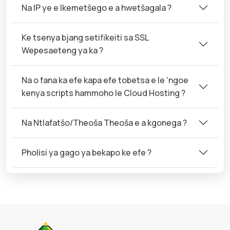
Na IP ye e Ikemetšego e a hwetšagala ?
Ke tsenya bjang setifikeiti sa SSL
Wepesaeteng ya ka ?
Na o fana ka efe kapa efe tobetsa e le 'ngoe
kenya scripts hammoho le Cloud Hosting ?
Na Ntlafatšo/Theoša Theoša e a kgonega ?
Pholisi ya gago ya bekapo ke efe ?