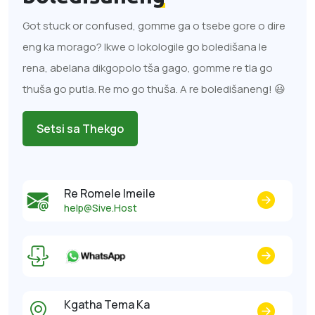
Got stuck or confused, gomme ga o tsebe gore o dire
eng ka morago? Ikwe o lokologile go boledišana le
rena, abelana dikgopolo tša gago, gomme re tla go
thuša go putla. Re mo go thuša. A re boledišaneng! 😃
Setsi sa Thekgo
Re Romele Imeile
help@Sive.Host
Kgatha Tema Ka