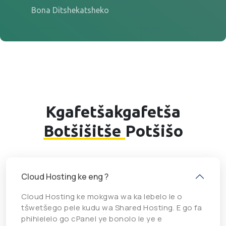
Bona Ditshekatsheko
Kgafetšakgafetša
Botšišitše
Potšišo
Cloud Hosting ke eng ?
Cloud Hosting ke mokgwa wa ka lebelo le o
tšwetšego pele kudu wa Shared Hosting. E go fa
phihlelelo go cPanel ye bonolo le ye e