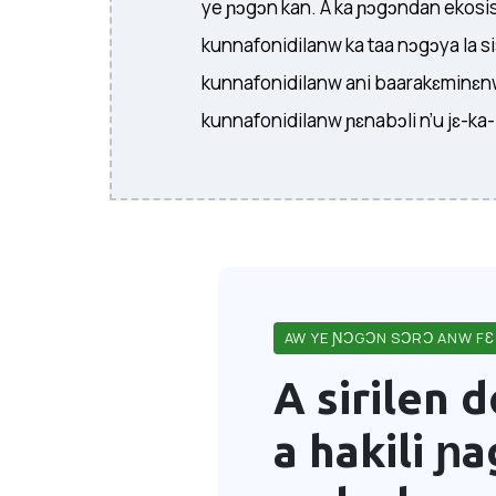
ye ɲɔgɔn kan. A ka ɲɔgɔndan ekosisɛ
kunnafonidilanw ka taa nɔgɔya la s
kunnafonidilanw ani baarakɛminɛnw
kunnafonidilanw ɲɛnabɔli n’u jɛ-ka
AW YE ƝƆGƆN SƆRƆ ANW FƐ
A sirilen 
a hakili ɲ