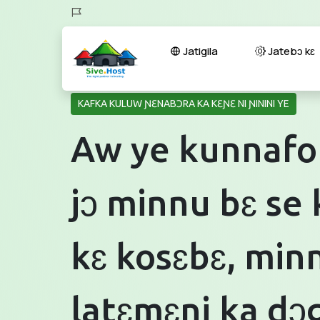
Jatigila
Jatebɔ kɛ
KAFKA KULUW ƝƐNABƆRA KA KƐƝƐ NI ƝININI YE
Aw ye kunnafo
jɔ minnu bɛ se 
kɛ kosɛbɛ, min
latɛmɛni ka dɔ