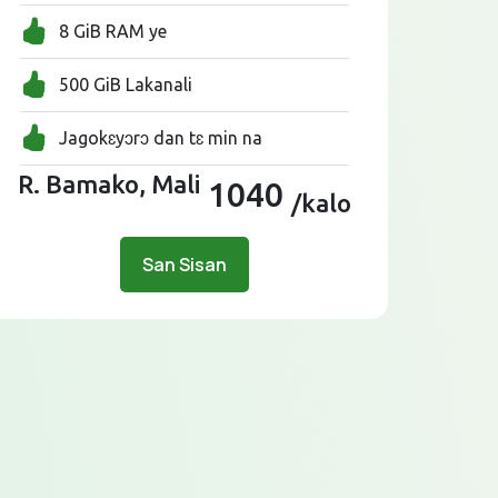
8 GiB RAM ye
500 GiB Lakanali
Jagokɛyɔrɔ dan tɛ min na
R. Bamako, Mali
1040
/kalo
San Sisan