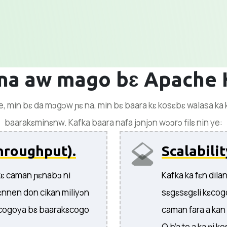
na aw mago bɛ Apache 
min bɛ da mɔgɔw ɲɛ na, min bɛ baara kɛ kosɛbɛ walasa ka kun
baarakɛminɛnw. Kafka baara nafa jɔnjɔn wɔɔrɔ filɛ nin ye:
hroughput).
Scalabilit
kɛ caman ɲɛnabɔ ni
Kafka ka fɛn dila
ɛnnen don cikan miliyɔn
sɛgɛsɛgɛli kɛcogo
li cogoya bɛ baarakɛcogo
caman fara a kan
.
O b’a to a ka ɲi 