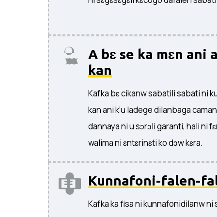
A bɛ se ka mɛn ani a
kan
Kafka bɛ cikanw sabatili sabati ni k
kan ani k’u ladege dilanbaga cama
dannaya ni u sɔrɔli garanti, hali n
walima ni ɛntɛrinɛti ko dɔw kɛra.
Kunnafoni-falen-fa
Kafka ka fisa ni kunnafonidilanw ni 