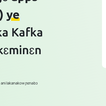
) ye
ka Kafka
kɛminɛn
s ani lakanakow ɲɛnabɔ