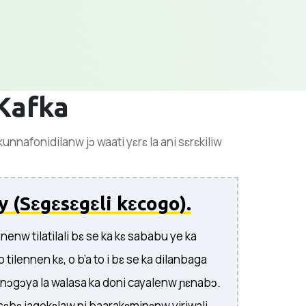
Kafka
nafonidilanw jɔ waati yɛrɛ la ani sɛrɛkiliw
y (Sɛgɛsɛgɛli kɛcogo).
nnenw tilatilali bɛ se ka kɛ sababu ye ka
 tilennen kɛ, o b’a to i bɛ se ka dilanbaga
 nɔgɔya la walasa ka doni cayalenw ɲɛnabɔ.
kosɛbɛ jagokɛlaw ni baarakɛminɛnw yiriwali