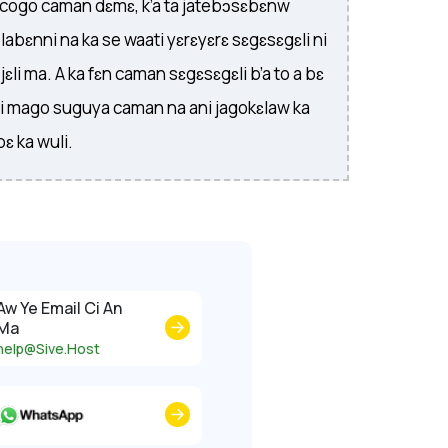
cogo caman dɛmɛ, k’a ta jatebɔsɛbɛnw
w labɛnni na ka se waati yɛrɛyɛrɛ sɛgɛsɛgɛli ni
ɛli ma. A ka fɛn caman sɛgɛsɛgɛli b’a to a bɛ
ni mago suguya caman na ani jagokɛlaw ka
bɛ ka wuli.
Aw Ye Email Ci An
Ma
help@Sive.Host