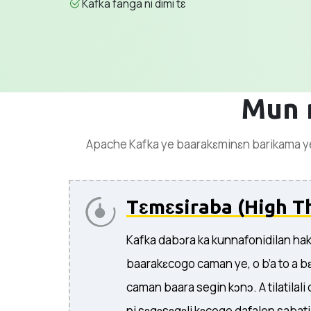
Kafka fanga ni dimi tɛ
Mun 
Apache Kafka ye baarakɛminɛn barikama ye, 
Tɛmɛsiraba (High T
Kafka dabɔra ka kunnafonidilan ha
baarakɛcogo caman ye, o b’a to a b
caman baara segin kɔnɔ. A tilatila
ni sɛgɛsɛgɛli kɛcogo dafalen sabati