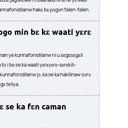
nnafonidilanw hakɛ bɛ ɲɔgɔn falen-falen.
go min bɛ kɛ waati yɛrɛ
man ye kunnafonidilanw ni u sɛgɛsɛgɛli
a to i bɛ se ka waati yɛrɛyɛrɛ-sɛrɛkili-
unnafonidilanw jɔ, ka se ka hakilinaw sɔrɔ
igɛ teliya.
ɛ se ka fɛn caman