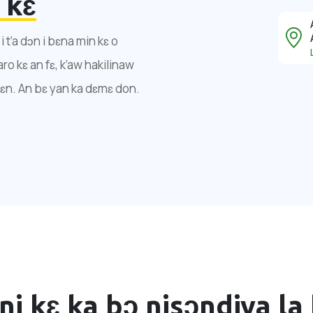
 kɛ
 t’a dɔn i bɛna min kɛ o
ro kɛ an fɛ, k’aw hakilinaw
ɛn. An bɛ yan ka dɛmɛ don.
i kɛ ka bɔ nisɔndiya la