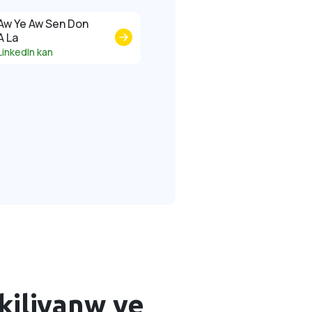
Aw Ye Aw Sen Don
A La
LinkedIn kan
kiliyanw ye