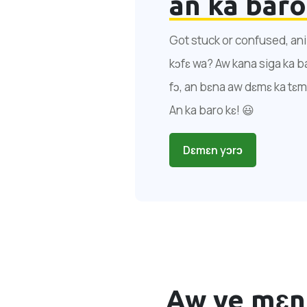
an ka baro
Got stuck or confused, ani i
kɔfɛ wa? Aw kana siga ka ba
fɔ, an bɛna aw dɛmɛ ka tɛm
An ka baro kɛ! 😃
Dɛmɛn yɔrɔ
Aw ye mɛnn