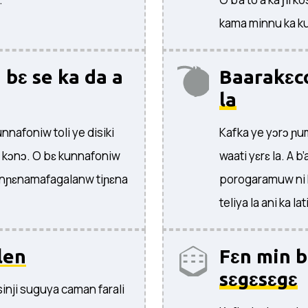
kama minnu ka ku
 bɛ se ka da a
Baarakɛco
la
unnafoniw toli ye disiki
Kafka ye yɔrɔ ɲu
n kɔnɔ. O bɛ kunnafoniw
waati yɛrɛ la. A b’
i fɛnɲɛnamafagalanw tiɲɛna
porogaramuw ni k
teliya la ani ka lat
len
Fɛn min b
sɛgɛsɛgɛ
sinji suguya caman farali