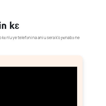
n kɛ
kɛ n'u ye telefɔni na ani u sera k'o ɲɛnabɔ ne