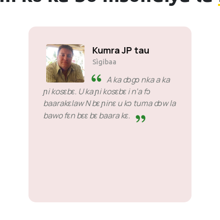
Kumra JP tau
Sìgibaa
A ka dɔgɔ nka a ka
ɲi kosɛbɛ. U ka ɲi kosɛbɛ i n’a fɔ
baarakɛlaw N bɛ ɲinɛ u kɔ tuma dɔw la
bawo fɛn bɛɛ bɛ baara kɛ.