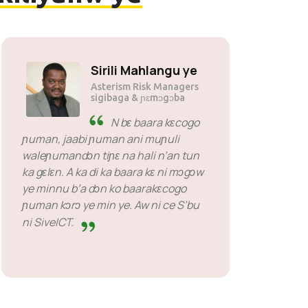
Sirili Mahlangu ye
Asterism Risk Managers
sigibaga & ɲɛmɔgɔba
N bɛ baara kɛcogo
ɲuman, jaabi ɲuman ani muɲuli
waleɲumandɔn tiɲɛ na hali n’an tun
ka gɛlɛn. A ka di ka baara kɛ ni mɔgɔw
ye minnu b’a dɔn ko baarakɛcogo
ɲuman kɔrɔ ye min ye. Aw ni ce S’bu
ni SiveICT.