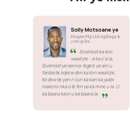
Solly Motsoane ye
Mogen Pty Ltd sigibaga &
ɲɛmɔgɔba
SiveHost ka kɔn
waati ɲɛ - a ka c’a la,
SiveHost ye senna-tɛgɛrɛ ye ani u
fanba bɛ koɲɛw dɔn ka kɔn waati ɲɛ.
Ko dɔw bɛ yen n tun ka kan ka jaabi
makɔnɔ nka o tɛ fɛn ye ka minɛ u la. U
ka baara ka ɲi u ka baara la.