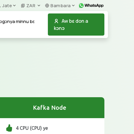
Jate
ZAR
Bambara
Aw bɛ don a
ɔgɔnya minnu bɛ
kɔnɔ
Kafka Node
4 CPU (CPU) ye