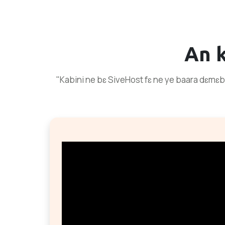
An 
"Kabini ne bɛ SiveHost fɛ ne ye baara dɛmɛba 