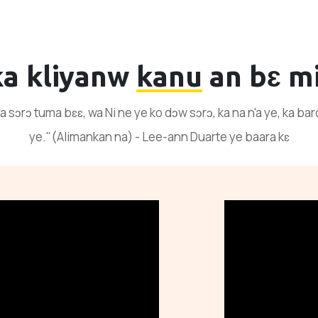
ka kliyanw
kanu
an bɛ mi
sɔrɔ tuma bɛɛ, wa Ni ne ye ko dɔw sɔrɔ, ka na n'a ye, ka baro 
ye."(Alimankan na) - Lee-ann Duarte ye baara kɛ