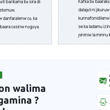
Kafka bɛ baarakɛ
ti barikama bɛ sira di
dalajɛli ni jikuru
istɛmuw,
kunnafonidilanw j
 danfaralenw cɛ, ka
se ka ladamu izi
-baara cɛsiriw nɔgɔya.
ɲininiw la minnu 
don walima
agamina ?