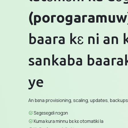
(porogaramuw
baara kɛ ni an 
sankaba baara
ye
An bɛna provisioning, scaling, updates, backup
Sɛgɛsɛgɛli nɔgɔn
Kuma kura minnu bɛ kɛ otomatiki la