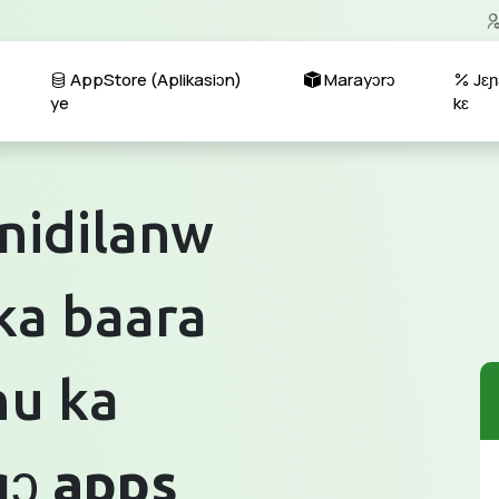
AppStore (Aplikasiɔn)
Marayɔrɔ
Jɛɲ
ye
kɛ
nidilanw
ka baara
nu ka
gɔ
apps