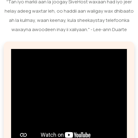
"Tan iyo markii aan la joogay SiveHost waxaan had iyo jeer
helay adeeg waxtar leh, oo haddii aan waligay wax dhibaato
ah la kulmay, waan keenay, kula sheekaystay telefoonka
waxayna awoodeen inay ii xaliyaan." - Lee-ann Duarte