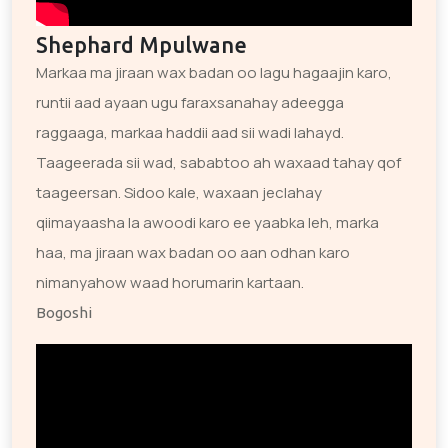
Shephard Mpulwane
Markaa ma jiraan wax badan oo lagu hagaajin karo,
runtii aad ayaan ugu faraxsanahay adeegga
raggaaga, markaa haddii aad sii wadi lahayd.
Taageerada sii wad, sababtoo ah waxaad tahay qof
taageersan. Sidoo kale, waxaan jeclahay
qiimayaasha la awoodi karo ee yaabka leh, marka
haa, ma jiraan wax badan oo aan odhan karo
nimanyahow waad horumarin kartaan.
Bogoshi