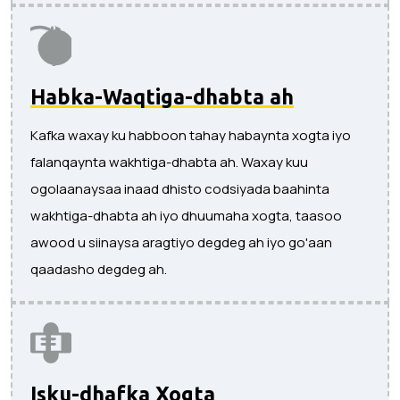
Habka-Waqtiga-dhabta ah
Kafka waxay ku habboon tahay habaynta xogta iyo
falanqaynta wakhtiga-dhabta ah. Waxay kuu
ogolaanaysaa inaad dhisto codsiyada baahinta
wakhtiga-dhabta ah iyo dhuumaha xogta, taasoo
awood u siinaysa aragtiyo degdeg ah iyo go'aan
qaadasho degdeg ah.
Isku-dhafka Xogta