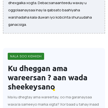
dhexgalka xogta. Debacsanaanteedu waxay u
oggolaanaysaa inay la qabsato baahiyaha
warshadaha kala duwan iyo kobcinta shuruudaha
ganacsiga.
NALA SOO XIDHIIDH
Ku dheggan ama
wareersan ?
aan wada
sheekeysano
Ma ku dhegtay ama wareertay, oo ma garanaysaa
waxa la sameeyo marka xigta? Xor baad u tahay inaad