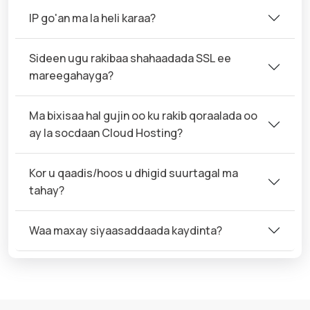
IP go'an ma la heli karaa?
Sideen ugu rakibaa shahaadada SSL ee
mareegahayga?
Ma bixisaa hal gujin oo ku rakib qoraalada oo
ay la socdaan Cloud Hosting?
Kor u qaadis/hoos u dhigid suurtagal ma
tahay?
Waa maxay siyaasaddaada kaydinta?