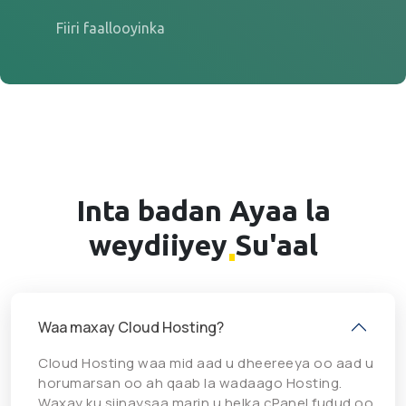
Fiiri faallooyinka
Inta badan
Ayaa la
weydiiyey
Su'aal
Waa maxay Cloud Hosting?
Cloud Hosting waa mid aad u dheereeya oo aad u
horumarsan oo ah qaab la wadaago Hosting.
Waxay ku siinaysaa marin u helka cPanel fudud oo