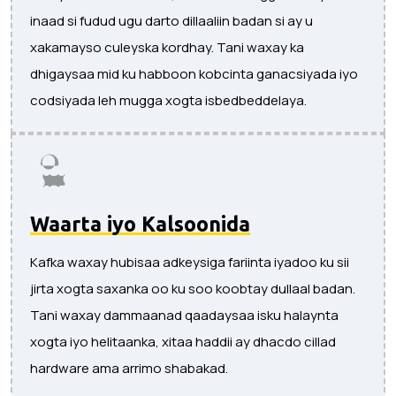
inaad si fudud ugu darto dillaaliin badan si ay u
xakamayso culeyska kordhay. Tani waxay ka
dhigaysaa mid ku habboon kobcinta ganacsiyada iyo
codsiyada leh mugga xogta isbedbeddelaya.
Waarta iyo Kalsoonida
Kafka waxay hubisaa adkeysiga fariinta iyadoo ku sii
jirta xogta saxanka oo ku soo koobtay dullaal badan.
Tani waxay dammaanad qaadaysaa isku halaynta
xogta iyo helitaanka, xitaa haddii ay dhacdo cillad
hardware ama arrimo shabakad.