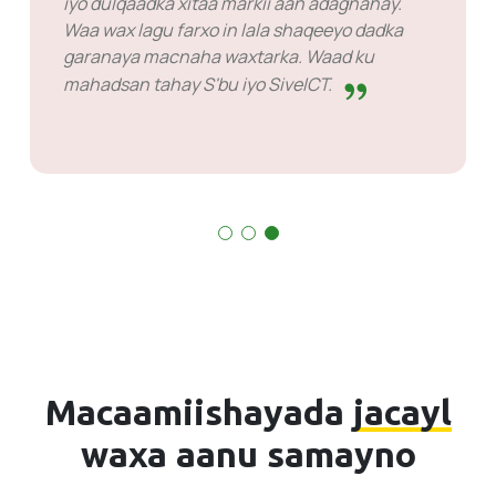
iyo dulqaadka xitaa markii aan adagnahay.
Waa wax lagu farxo in lala shaqeeyo dadka
garanaya macnaha waxtarka. Waad ku
mahadsan tahay S'bu iyo SiveICT.
Macaamiishayada
jacayl
waxa aanu samayno