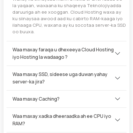
la yaqaan, waxaana ku shaqeeya Teknolojiyadda
daruuriga ah ee xooggan. Cloud Hosting waxa ay
ku siinaysaa awood aad ku cabirto RAM-kaaga iyo
ilahaaga CPU, waxana ay ku socotaa server-ka SSD
oo buuxa.
Waa maxay faraqa u dhexeeya Cloud Hosting
iyo Hosting la wadaago ?
Waa maxay SSD, sideese uga duwan yahay
server-ka jira?
Waa maxay Caching?
Waa maxay xadka dheeraadka ah ee CPU iyo
RAM?