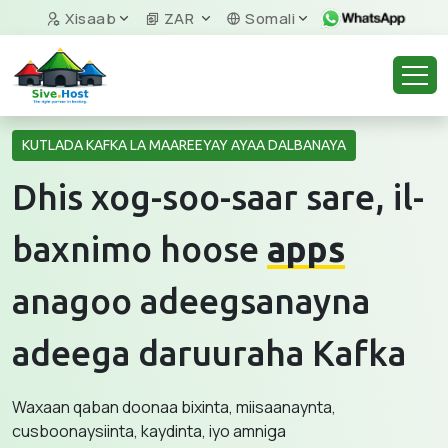
Xisaab
ZAR
Somali
KUTLADA KAFKA LA MAAREEYAY AYAA DALBANAYA
Dhis xog-soo-saar sare, il-
baxnimo hoose
apps
anagoo adeegsanayna
adeega daruuraha Kafka
Waxaan qaban doonaa bixinta, miisaanaynta,
cusboonaysiinta, kaydinta, iyo amniga