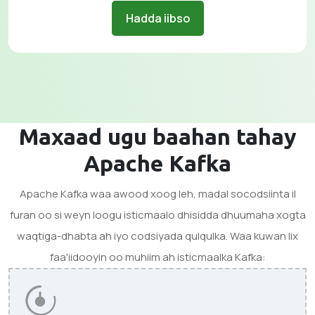
Hadda iibso
Maxaad ugu baahan tahay
Apache Kafka
Apache Kafka waa awood xoog leh, madal socodsiinta il
furan oo si weyn loogu isticmaalo dhisidda dhuumaha xogta
waqtiga-dhabta ah iyo codsiyada qulqulka. Waa kuwan lix
faa'iidooyin oo muhiim ah isticmaalka Kafka: