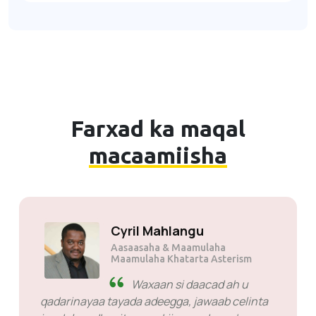
Farxad ka maqal
macaamiisha
Cyril Mahlangu
Aasaasaha & Maamulaha
Maamulaha Khatarta Asterism
Waxaan si daacad ah u
qadarinayaa tayada adeegga, jawaab celinta