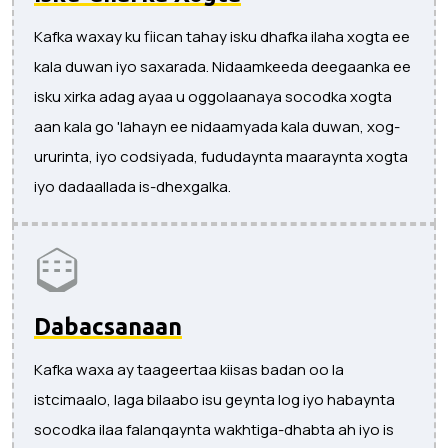
Kafka waxay ku fiican tahay isku dhafka ilaha xogta ee
kala duwan iyo saxarada. Nidaamkeeda deegaanka ee
isku xirka adag ayaa u oggolaanaya socodka xogta
aan kala go 'lahayn ee nidaamyada kala duwan, xog-
ururinta, iyo codsiyada, fududaynta maaraynta xogta
iyo dadaallada is-dhexgalka.
Dabacsanaan
Kafka waxa ay taageertaa kiisas badan oo la
istcimaalo, laga bilaabo isu geynta log iyo habaynta
socodka ilaa falanqaynta wakhtiga-dhabta ah iyo is