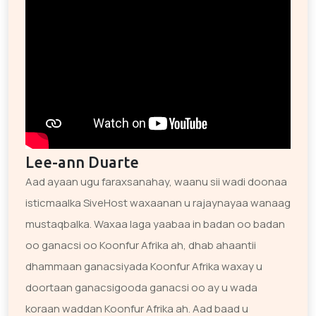
Lee-ann Duarte
Aad ayaan ugu faraxsanahay, waanu sii wadi doonaa
isticmaalka SiveHost waxaanan u rajaynayaa wanaag
mustaqbalka. Waxaa laga yaabaa in badan oo badan
oo ganacsi oo Koonfur Afrika ah, dhab ahaantii
dhammaan ganacsiyada Koonfur Afrika waxay u
doortaan ganacsigooda ganacsi oo ay u wada
koraan waddan Koonfur Afrika ah. Aad baad u