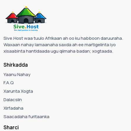
Sive.Host waa tuulo Afrikaan ah oo ku habboon daruuraha.
Waxaan nahay lamaanaha saxda ah ee martigelinta iyo
xisaabinta hantidaada ugu qiimaha badan; xogtaada.
Shirkadda
Yaanu Nahay
F.A.Q
Xarunta Xogta
Dalacsiin
Xirfadaha
Saacadaha furitaanka
Sharci