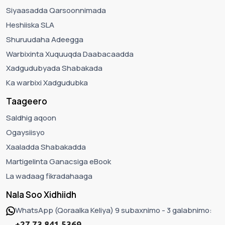
Siyaasadda Qarsoonnimada
Heshiiska SLA
Shuruudaha Adeegga
Warbixinta Xuquuqda Daabacaadda
Xadgudubyada Shabakada
Ka warbixi Xadgudubka
Taageero
Saldhig aqoon
Ogaysiisyo
Xaaladda Shabakadda
Martigelinta Ganacsiga eBook
La wadaag fikradahaaga
Nala Soo Xidhiidh
WhatsApp (Qoraalka Keliya) 9 subaxnimo - 3 galabnimo:
+27 73 841 5369