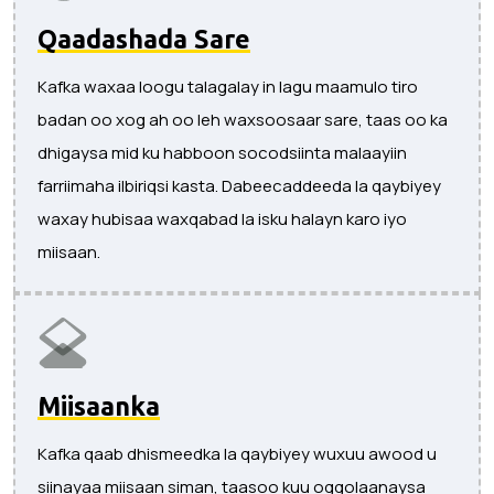
Qaadashada Sare
Kafka waxaa loogu talagalay in lagu maamulo tiro
badan oo xog ah oo leh waxsoosaar sare, taas oo ka
dhigaysa mid ku habboon socodsiinta malaayiin
farriimaha ilbiriqsi kasta. Dabeecaddeeda la qaybiyey
waxay hubisaa waxqabad la isku halayn karo iyo
miisaan.
Miisaanka
Kafka qaab dhismeedka la qaybiyey wuxuu awood u
siinayaa miisaan siman, taasoo kuu oggolaanaysa