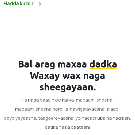
Hadda ku biir
Bal arag maxaa
dadka
Waxay wax naga
sheegayaan.
Ha naga qaadin oo kaliya, macaamiisheena,
macaamiisheena hore, la-hawlgalayaasha, alaab-
qeybiyeyaasha, taageereyaasha iyo nacabkuba ha hadlaan,
dadka ha ka qaataan!