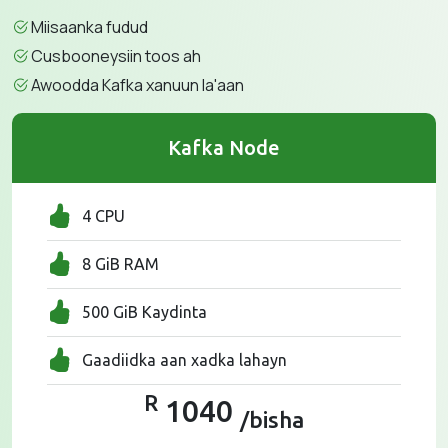
Miisaanka fudud
Cusbooneysiin toos ah
Awoodda Kafka xanuun la'aan
Kafka Node
4 CPU
8 GiB RAM
500 GiB Kaydinta
Gaadiidka aan xadka lahayn
R
1040
/bisha