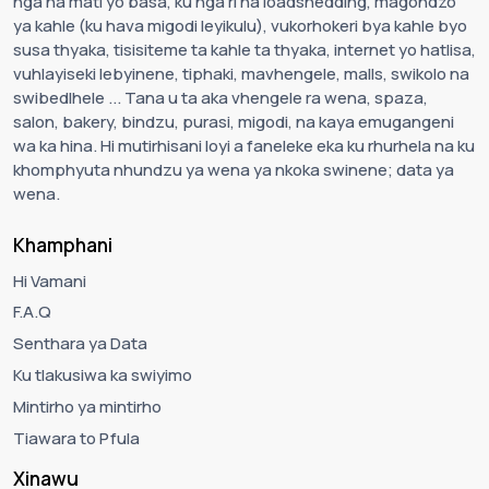
nga na mati yo basa, ku nga ri na loadshedding, magondzo
ya kahle (ku hava migodi leyikulu), vukorhokeri bya kahle byo
susa thyaka, tisisiteme ta kahle ta thyaka, internet yo hatlisa,
vuhlayiseki lebyinene, tiphaki, mavhengele, malls, swikolo na
swibedlhele ... Tana u ta aka vhengele ra wena, spaza,
salon, bakery, bindzu, purasi, migodi, na kaya emugangeni
wa ka hina. Hi mutirhisani loyi a faneleke eka ku rhurhela na ku
khomphyuta nhundzu ya wena ya nkoka swinene; data ya
wena.
Khamphani
Hi Vamani
F.A.Q
Senthara ya Data
Ku tlakusiwa ka swiyimo
Mintirho ya mintirho
Tiawara to Pfula
Xinawu