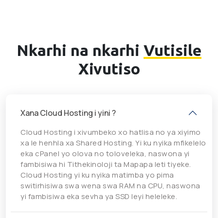
Nkarhi na nkarhi
Vutisile
Xivutiso
Xana Cloud Hosting i yini ?
Cloud Hosting i xivumbeko xo hatlisa no ya xiyimo
xa le henhla xa Shared Hosting. Yi ku nyika mfikelelo
eka cPanel yo olova no toloveleka, naswona yi
fambisiwa hi Tithekinoloji ta Mapapa leti tiyeke.
Cloud Hosting yi ku nyika matimba yo pima
switirhisiwa swa wena swa RAM na CPU, naswona
yi fambisiwa eka sevha ya SSD leyi heleleke.