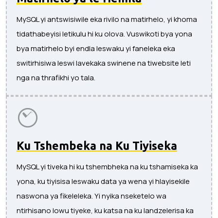
MySQL yi antswisiwile eka rivilo na matirhelo, yi khoma
tidathabeyisi letikulu hi ku olova. Vuswikoti bya yona
bya matirhelo byi endla leswaku yi faneleka eka
switirhisiwa leswi lavekaka swinene na tiwebsite leti
nga na thrafikhi yo tala.
Ku Tshembeka na Ku Tiyiseka
MySQL yi tiveka hi ku tshembheka na ku tshamiseka ka
yona, ku tiyisisa leswaku data ya wena yi hlayisekile
naswona ya fikeleleka. Yi nyika nseketelo wa
ntirhisano lowu tiyeke, ku katsa na ku landzelerisa ka