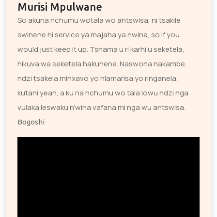
Murisi Mpulwane
So akuna nchumu wotala wo antswisa, ni tsakile
swinene hi service ya majaha ya nwina, so if you
would just keep it up. Tshama u ri karhi u seketela,
hikuva wa seketela hakunene. Naswona nakambe,
ndzi tsakela minxavo yo hlamarisa yo ringanela,
kutani yeah, a ku na nchumu wo tala lowu ndzi nga
vulaka leswaku n’wina vafana mi nga wu antswisa.
Bogoshi