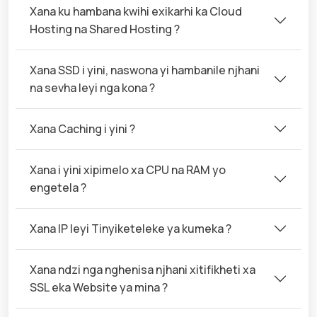
Xana ku hambana kwihi exikarhi ka Cloud
Hosting na Shared Hosting ?
Xana SSD i yini, naswona yi hambanile njhani
na sevha leyi nga kona ?
Xana Caching i yini ?
Xana i yini xipimelo xa CPU na RAM yo
engetela ?
Xana IP leyi Tinyiketeleke ya kumeka ?
Xana ndzi nga nghenisa njhani xitifikheti xa
SSL eka Website ya mina ?