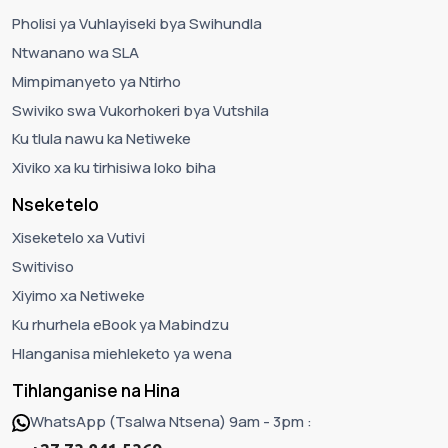
Pholisi ya Vuhlayiseki bya Swihundla
Ntwanano wa SLA
Mimpimanyeto ya Ntirho
Swiviko swa Vukorhokeri bya Vutshila
Ku tlula nawu ka Netiweke
Xiviko xa ku tirhisiwa loko biha
Nseketelo
Xiseketelo xa Vutivi
Switiviso
Xiyimo xa Netiweke
Ku rhurhela eBook ya Mabindzu
Hlanganisa miehleketo ya wena
Tihlanganise na Hina
WhatsApp (Tsalwa Ntsena) 9am - 3pm :