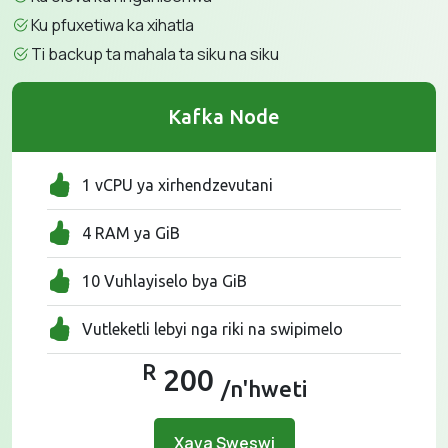
Ku pfuxetiwa ka xihatla
Ti backup ta mahala ta siku na siku
Kafka Node
1 vCPU ya xirhendzevutani
4 RAM ya GiB
10 Vuhlayiselo bya GiB
Vutleketli lebyi nga riki na swipimelo
R
200
/n'hweti
Xava Sweswi