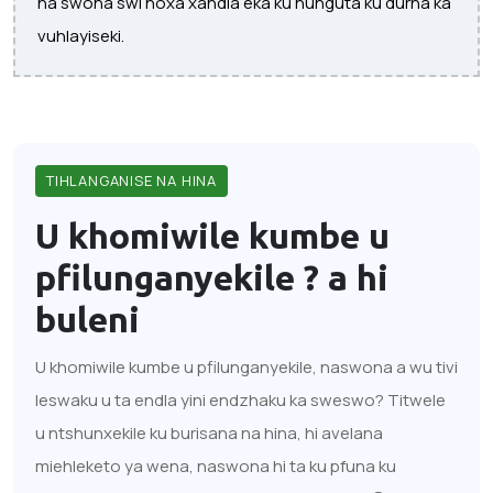
na swona swi hoxa xandla eka ku hunguta ku durha ka
vuhlayiseki.
TIHLANGANISE NA HINA
U khomiwile kumbe u
pfilunganyekile ?
a hi
buleni
U khomiwile kumbe u pfilunganyekile, naswona a wu tivi
leswaku u ta endla yini endzhaku ka sweswo? Titwele
u ntshunxekile ku burisana na hina, hi avelana
miehleketo ya wena, naswona hi ta ku pfuna ku