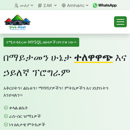
መለያ
ZAR
Amharic
የሚተዳደረው MYSQL ዘለላዎች በጥያቄ ነው።
በማይታመን ሁኔታ
ተለዋዋጭ
እና
ኃይለኛ ፕሮግራም
አቅርቦትን፣ ልኬቱን፣ ማሻሻያዎችን፣ ምትኬዎችን እና ደህንነትን
እንይዛለን።
ቀላል ልኬት
ራስ-ሰር ዝማኔዎች
ነፃ ዕለታዊ ምትኬዎች