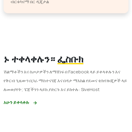
ብርቱካናማ በር ዲጂታል
ኑ ተቀላቀሉን።
ፌስቡክ
ሽልማቶችን እና ስጦታዎችን ለማሸነፍ በ Facebook ላይ ይቀላቀሉን እና
የቅርብ ጊዜውን በጋራ ማስተናገጃ እና በዳታ ማእከል የደመና ቴክኖሎጂዎች ላይ
ለመወያየት; ፔጃችንን ላይክ ያድርጉ እና ይከተሉ: SiveHost
አሁን ይቀላቀሉ