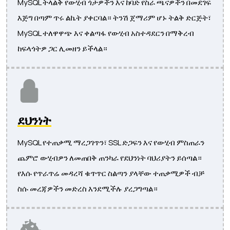
MySQL ትላልቅ የውሂብ ጎታዎችን እና ከባድ የስራ ጫናዎችን በመደገፍ
እጅግ በጣም ጥሩ ልኬት ያቀርባል። ትንሽ ጀማሪም ሆኑ ትልቅ ድርጅት፣
MySQL ተለዋዋጭ እና ቀልጣፋ የውሂብ አስተዳደርን በማቅረብ
ከፍላጎትዎ ጋር ሊመዘን ይችላል።
ደህንነት
MySQL የተጠቃሚ ማረጋገጥን፣ SSL ድጋፍን እና የውሂብ ምስጠራን
ጨምሮ ውሂብዎን ለመጠበቅ ጠንካራ የደህንነት ባህሪያትን ይሰጣል።
የእሱ የጥራጥሬ መዳረሻ ቁጥጥር ስልጣን ያላቸው ተጠቃሚዎች ብቻ
ስሱ መረጃዎችን መድረስ እንደሚችሉ ያረጋግጣል።