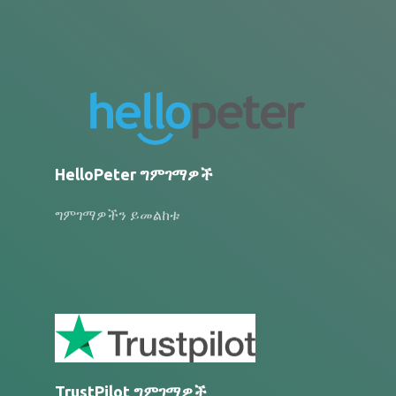
HelloPeter ግምገማዎች
ግምገማዎችን ይመልከቱ
TrustPilot ግምገማዎች