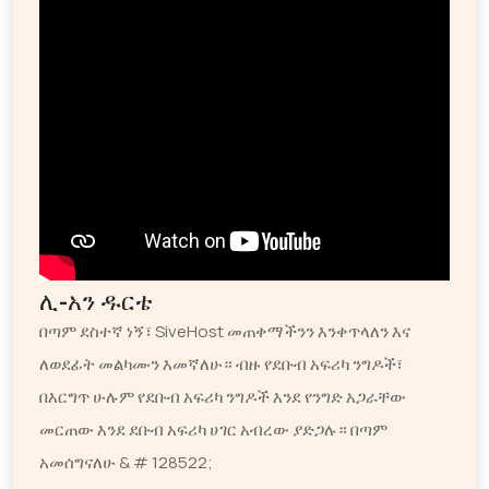
ሊ-አን ዱርቴ
በጣም ደስተኛ ነኝ፣ SiveHost መጠቀማችንን እንቀጥላለን እና
ለወደፊት መልካሙን እመኛለሁ። ብዙ የደቡብ አፍሪካ ንግዶች፣
በእርግጥ ሁሉም የደቡብ አፍሪካ ንግዶች እንደ የንግድ አጋራቸው
መርጠው እንደ ደቡብ አፍሪካ ሀገር አብረው ያድጋሉ። በጣም
አመሰግናለሁ & # 128522;