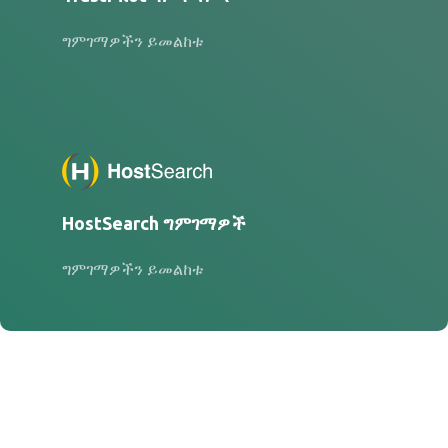
ግምገማዎችን ይመልከቱ
HostSearch ግምገማዎች
ግምገማዎችን ይመልከቱ