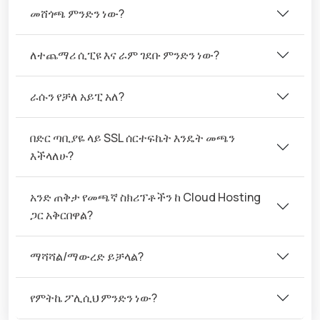
መሸጎጫ ምንድን ነው?
ለተጨማሪ ሲፒዩ እና ራም ገደቡ ምንድን ነው?
ራሱን የቻለ አይፒ አለ?
በድር ጣቢያዬ ላይ SSL ሰርተፍኬት እንዴት መጫን
እችላለሁ?
አንድ ጠቅታ የመጫኛ ስክሪፕቶችን ከ Cloud Hosting
ጋር አቅርበዋል?
ማሻሻል/ማውረድ ይቻላል?
የምትኬ ፖሊሲህ ምንድን ነው?