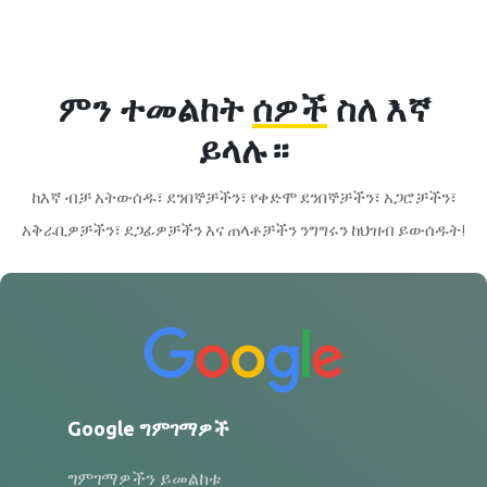
ምን ተመልከት
ሰዎች
ስለ እኛ
ይላሉ።
ከእኛ ብቻ አትውሰዱ፣ ደንበኞቻችን፣ የቀድሞ ደንበኞቻችን፣ አጋሮቻችን፣
አቅራቢዎቻችን፣ ደጋፊዎቻችን እና ጠላቶቻችን ንግግሩን ከህዝብ ይውሰዱት!
Google ግምገማዎች
ግምገማዎችን ይመልከቱ