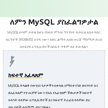
ለምን MySQL ያስፈልግዎታል
MySQL በጣም ታዋቂ ከሆኑ የክፍት ምንጭ ግንኙነት ዳታቤዝ አስተዳደር
ስርዓቶች (RDBMS) አንዱ ነው። ከድር ልማት እስከ መረጃ ማከማቻ ድረስ
በተለያዩ አፕሊኬሽኖች በስፋት ጥቅም ላይ ይውላል።
ከፍተኛ አፈጻጸም
MySQL ትላልቅ የውሂብ ጎታዎችን በቀላሉ በማስተናገድ ለፍጥነት እና
ለአፈጻጸም የተመቻቸ ነው። የእሱ የአፈፃፀም ችሎታዎች ከፍተኛ
ፍላጎት ላላቸው አፕሊኬሽኖች እና ከፍተኛ ትራፊክ ላላቸው ድር
ጣቢያዎች ተስማሚ ያደርገዋል።