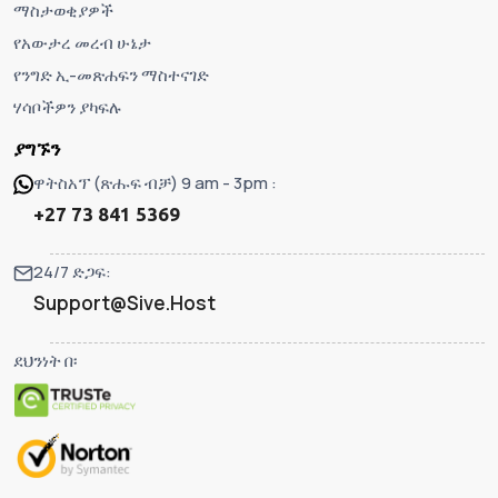
ማስታወቂያዎች
የአውታረ መረብ ሁኔታ
የንግድ ኢ-መጽሐፍን ማስተናገድ
ሃሳቦችዎን ያካፍሉ
ያግኙን
ዋትስአፕ (ጽሑፍ ብቻ) 9 am - 3pm :
+27 73 841 5369
24/7 ድጋፍ:
Support@Sive.Host
ደህንነት በ፡