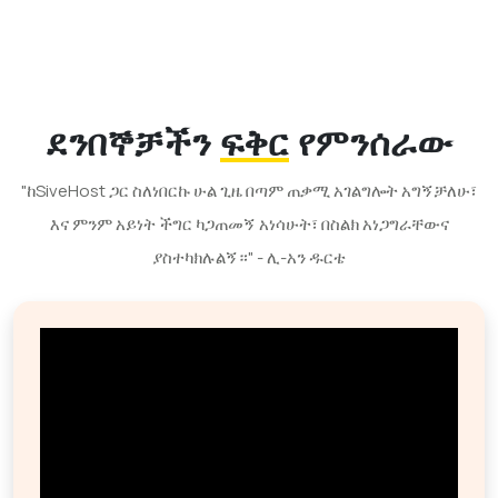
ደንበኞቻችን
ፍቅር
የምንሰራው
"ከSiveHost ጋር ስለነበርኩ ሁል ጊዜ በጣም ጠቃሚ አገልግሎት አግኝቻለሁ፣
እና ምንም አይነት ችግር ካጋጠመኝ አነሳሁት፣ በስልክ አነጋግራቸውና
ያስተካክሉልኝ።" - ሊ-አን ዱርቴ