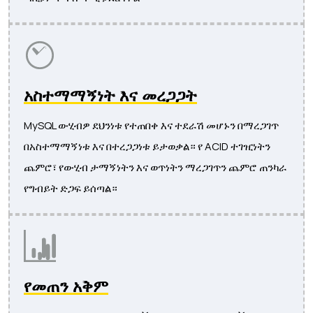
አስተማማኝነት እና መረጋጋት
MySQL ውሂብዎ ደህንነቱ የተጠበቀ እና ተደራሽ መሆኑን በማረጋገጥ
በአስተማማኝነቱ እና በተረጋጋነቱ ይታወቃል። የ ACID ተገዢነትን
ጨምሮ፣ የውሂብ ታማኝነትን እና ወጥነትን ማረጋገጥን ጨምሮ ጠንካራ
የግብይት ድጋፍ ይሰጣል።
የመጠን አቅም