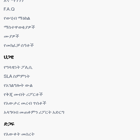
እኛ ማን ነን
F.A.Q
የውሂብ ማዕከል
ማስተዋወቂያዎች
ሙያዎች
የመክፈቻ ሰዓቶች
ህጋዊ
የግላዊነት ፖሊሲ
SLA ስምምነት
የአገልግሎት ውል
የቅጂ መብት ሪፖርቶች
የአውታረ መረብ ጥሰቶች
አላግባብ መጠቀምን ሪፖርት አድርግ
ድጋፍ
የእውቀት መሰረት