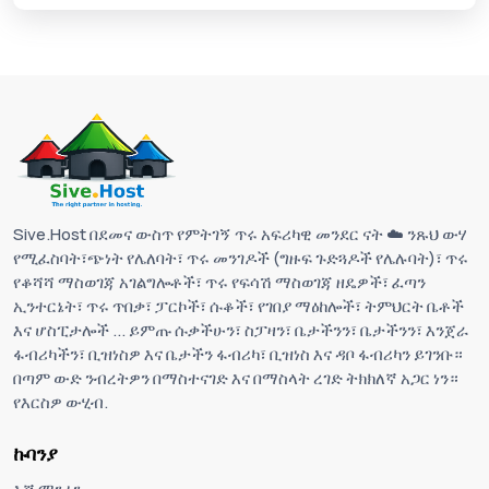
Sive.Host በደመና ውስጥ የምትገኝ ጥሩ አፍሪካዊ መንደር ናት ☁️ ንጹህ ውሃ
የሚፈስባት፣ጭነት የሌለባት፣ ጥሩ መንገዶች (ግዙፍ ጉድጓዶች የሌሉባት)፣ ጥሩ
የቆሻሻ ማስወገጃ አገልግሎቶች፣ ጥሩ የፍሳሽ ማስወገጃ ዘዴዎች፣ ፈጣን
ኢንተርኔት፣ ጥሩ ጥበቃ፣ ፓርኮች፣ ሱቆች፣ የገበያ ማዕከሎች፣ ትምህርት ቤቶች
እና ሆስፒታሎች ... ይምጡ ሱቃችሁን፣ ስፓዛን፣ ቤታችንን፣ ቤታችንን፣ እንጀራ
ፋብሪካችን፣ ቢዝነስዎ እና ቤታችን ፋብሪካ፣ ቢዝነስ እና ዳቦ ፋብሪካን ይገንቡ።
በጣም ውድ ንብረትዎን በማስተናገድ እና በማስላት ረገድ ትክክለኛ አጋር ነን።
የእርስዎ ውሂብ.
ኩባንያ