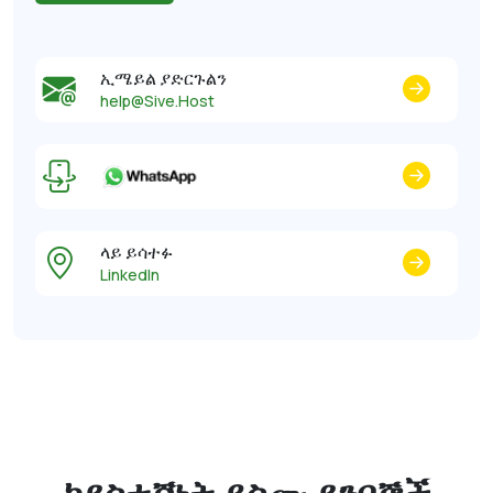
ኢሜይል ያድርጉልን
help@Sive.Host
ላይ ይሳተፉ
LinkedIn