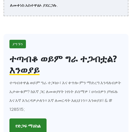
ለመቀነስ አስተዋፅኦ ያደርጋሉ.
ያግኙን
ተጣብቆ ወይም ግራ ተጋብቷል?
እንወያይ
ተጣብቀዋል ወይም ግራ ተጋባሁ፣ እና ቀጥሎ ምን ማድረግ እንዳለብዎት
አታውቁም? ከእኛ ጋር ለመወያየት ነፃነት ይሰማዎ ፣ ሀሳብዎን ያካፍሉ
እና እኛ እንረዳዎታለን። እኛ ለመርዳት እዚህ ነን። እንወያይ! & #
128515;
የድጋፍ ማዕከል