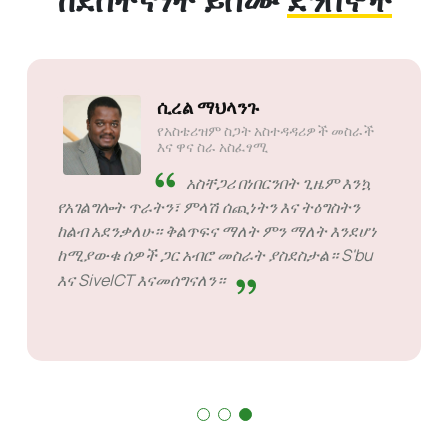
ከደስተኛነት ይስሙ
ደንበኞች
ሲረል ማህላንጉ
የአስቴሪዝም ስጋት አስተዳዳሪዎች መስራች
እና ዋና ስራ አስፈፃሚ
አስቸጋሪ በነበርንበት ጊዜም እንኳ
የአገልግሎት ጥራትን፣ ምላሽ ሰጪነትን እና ትዕግስትን
ከልብ አደንቃለሁ። ቅልጥፍና ማለት ምን ማለት እንደሆነ
ከሚያውቁ ሰዎች ጋር አብሮ መስራት ያስደስታል። S'bu
እና SiveICT እናመሰግናለን።