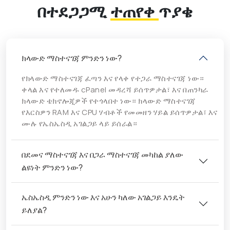
በተደጋጋሚ
ተጠየቀ
ጥያቄ
ክላውድ ማስተናገጃ ምንድን ነው?
የክላውድ ማስተናገጃ ፈጣን እና የላቀ የተጋራ ማስተናገጃ ነው።
ቀላል እና የተለመዱ cPanel መዳረሻ ይሰጥዎታል፣ እና በጠንካራ
ክላውድ ቴክኖሎጂዎች የተጎላበተ ነው። ክላውድ ማስተናገጃ
የእርስዎን RAM እና CPU ሃብቶች የመመዘን ሃይል ይሰጥዎታል፣ እና
ሙሉ የኤስኤስዲ አገልጋይ ላይ ይሰራል።
በደመና ማስተናገጃ እና በጋራ ማስተናገጃ መካከል ያለው
ልዩነት ምንድን ነው?
ኤስኤስዲ ምንድን ነው እና አሁን ካለው አገልጋይ እንዴት
ይለያል?