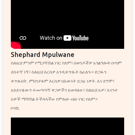
Shephard Mpulwane
ስለዚህ ምንም የሚያሻሽል ነገር የለም፣ በወንዶችዎ አገልግሎት በጣም
ደስተኛ ነኝ፣ ስለዚህ እርስዎ እንዲቀጥሉት ከፈለጉ። ድጋፉን
ቀጥሉበት, ምክንያቱም እርስዎ በእውነት ደጋፊ ነዎት. እና ደግሞ፣
አስደናቂውን ተመጣጣኝ ዋጋዎችን እወዳለሁ፣ ስለዚህ አዎ፣ እናንተ
ሰዎች ማሻሻል ትችላላችሁ የምለው ብዙ ነገር የለም።
ቦጎሺ