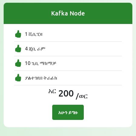
Kafka Node
1 ቪሲፒዩ
4 ጂቢ ራም
10 ጊቢ ማከማቻ
ያልተገደበ ትራፊክ
አር
200
/ወር
አሁን ይግዙ