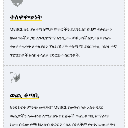
ተለዋዋጭነት
MySQL ሰፋ ያለ የማከማቻ ሞተሮችን ይደግፋል፣ ይህም ዳታቤዙን
ከፍላጎቶችዎ ጋር እንዲስማማ እንዲያመቻቹ ያስችልዎታል። የእሱ
ተለዋዋጭነት ለተለያዩ አፕሊኬሽኖች ተስማሚ ያደርገዋል, ከአነስተኛ
ፕሮጀክቶች እስከ ትላልቅ የድርጅት ስርዓቶች.
ወጪ ቆጣቢ
እንደ ክፍት ምንጭ መፍትሄ፣ MySQL የውሂብ ጎታ አስተዳደር
ወጪዎችን ለመቀነስ ለሚፈልጉ ድርጅቶች ወጪ ቆጣቢ አማራጭ
ነው። ሰፊው የማህበረሰብ ድጋፍ እና ሰፊ ሰነዶችም የጥገና ወጪዎችን