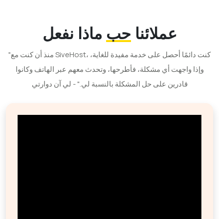
عملائنا
حب
ماذا نفعل
"منذ أن كنت مع SiveHost، كنت دائمًا أحصل على خدمة مفيدة للغاية،
وإذا واجهت أي مشكلة، فأطرحها، وتحدث معهم عبر الهاتف وكانوا
قادرين على حل المشكلة بالنسبة لي." - لي آن دوارتي