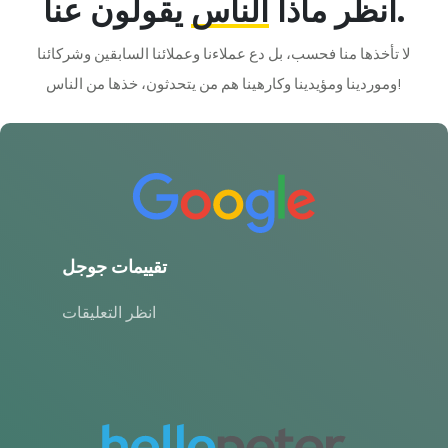
يقولون عنا.
انظر ماذا
الناس
لا تأخذها منا فحسب، بل دع عملاءنا وعملائنا السابقين وشركائنا
وموردينا ومؤيدينا وكارهينا هم من يتحدثون، خذها من الناس!
تقييمات جوجل
انظر التعليقات