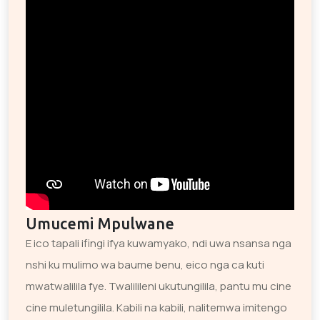
Umucemi Mpulwane
E ico tapali ifingi ifya kuwamyako, ndi uwa nsansa nga
nshi ku mulimo wa baume benu, eico nga ca kuti
mwatwalilila fye. Twalilileni ukutungilila, pantu mu cine
cine muletungilila. Kabili na kabili, nalitemwa imitengo