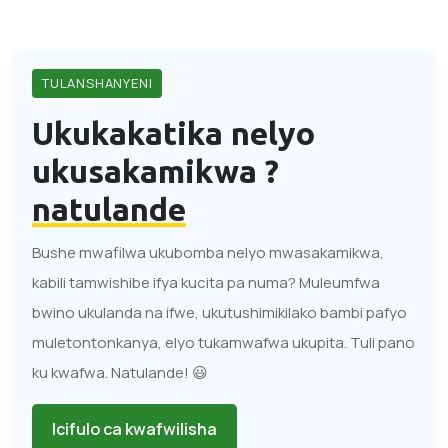
TULANSHANYENI
Ukukakatika nelyo
ukusakamikwa ?
natulande
Bushe mwafilwa ukubomba nelyo mwasakamikwa,
kabili tamwishibe ifya kucita pa numa? Muleumfwa
bwino ukulanda na ifwe, ukutushimikilako bambi pafyo
muletontonkanya, elyo tukamwafwa ukupita. Tuli pano
ku kwafwa. Natulande! 😃
Icifulo ca kwafwilisha