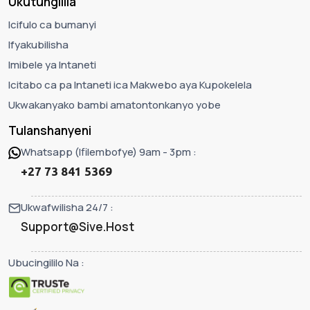
Ukutungilila
Icifulo ca bumanyi
Ifyakubilisha
Imibele ya Intaneti
Icitabo ca pa Intaneti ica Makwebo aya Kupokelela
Ukwakanyako bambi amatontonkanyo yobe
Tulanshanyeni
Whatsapp (Ifilembofye) 9am - 3pm :
+27 73 841 5369
Ukwafwilisha 24/7 :
Support@Sive.Host
Ubucingililo Na :