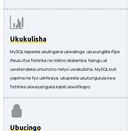
Ukukulisha
MySQL ilapeela ukulingana ukwalinga, ukusungilila ifipe
ifikulu ifya fishinka ne milimo iikalamba. Nangu uli
uwatendeka umunono nelyo uwakulisha, MySQL kuti
yapima ne fyo ulefwaya, ukupeela ukutungulula kwa
fishinka ukwayanguka kabili ukwafikapo.
Ubucingo