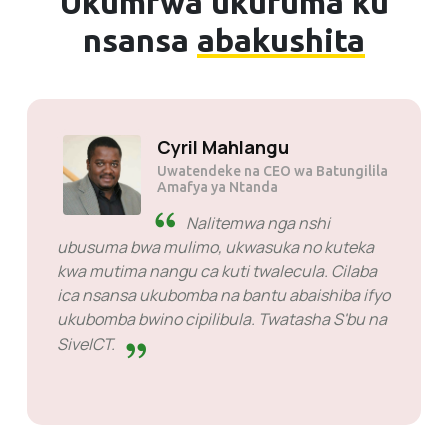
Ukumfwa ukufuma ku
nsansa
abakushita
Solly Motsoane
Uwatendeke & Umukalamba wa
kampani ka Mogen
SiveHost pa ntanshi ya
nshi. Bali b
nshita - SiveHost ilingi line
ubutumikishi
li ilingi line balaishiba ifintu pa
pantu fyonse
hita. Kuli imilandu imo ilyo nali
ukwasuka lelo ico te cintu ca
a. Baliba bwino mu fyo bacita.