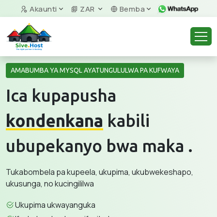
Akaunti
ZAR
Bemba
AMABUMBA YA MYSQL AYATUNGULULWA PA KUFWAYA
Ica kupapusha
kondenkana
kabili
ubupekanyo bwa maka .
Tukabombela pa kupeela, ukupima, ukubwekeshapo,
ukusunga, no kucingililwa
Ukupima ukwayanguka