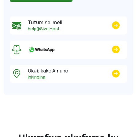
Tutumine Imeli
help@Sive.Host
Ukubikako Amano
Inkindina