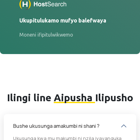
Ukupitulukamo mufyo balefwaya
Moneni ifipitulwikwemo
Ilingi line
Aipusha
Ilipusho
Bushe ukusunga amakumbi ni shani ?
Ukusunga kwa mu makumbi ni nzila iyayanguka