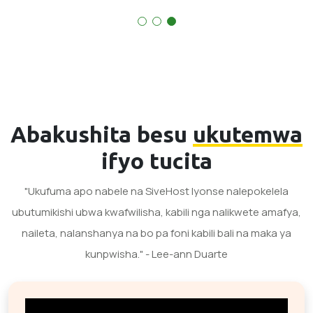
Abakushita besu
ukutemwa
ifyo tucita
"Ukufuma apo nabele na SiveHost lyonse nalepokelela
ubutumikishi ubwa kwafwilisha, kabili nga nalikwete amafya,
naileta, nalanshanya na bo pa foni kabili bali na maka ya
kunpwisha." - Lee-ann Duarte