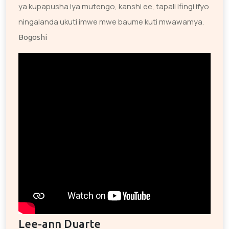
ya kupapusha iya mutengo, kanshi ee, tapali ifingi ifyo
ningalanda ukuti imwe mwe baume kuti mwawamya.
Bogoshi
Lee-ann Duarte