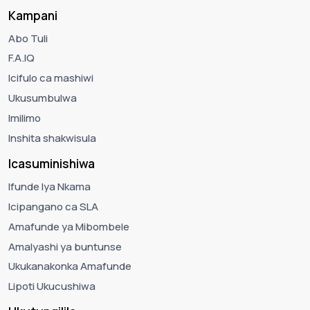
Kampani
Abo Tuli
F.A.IQ
Icifulo ca mashiwi
Ukusumbulwa
Imilimo
Inshita shakwisula
Icasuminishiwa
Ifunde lya Nkama
Icipangano ca SLA
Amafunde ya Mibombele
Amalyashi ya buntunse
Ukukanakonka Amafunde
Lipoti Ukucushiwa