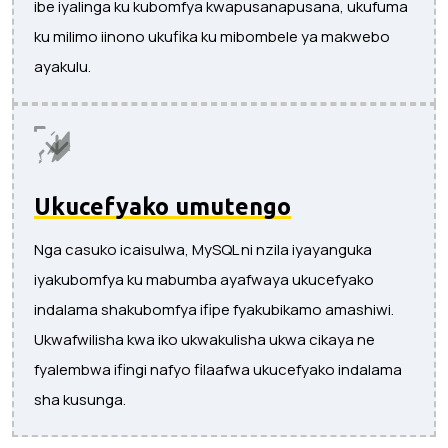
ibe iyalinga ku kubomfya kwapusanapusana, ukufuma
ku milimo iinono ukufika ku mibombele ya makwebo
ayakulu.
Ukucefyako umutengo
Nga casuko icaisulwa, MySQL ni nzila iyayanguka
iyakubomfya ku mabumba ayafwaya ukucefyako
indalama shakubomfya ifipe fyakubikamo amashiwi.
Ukwafwilisha kwa iko ukwakulisha ukwa cikaya ne
fyalembwa ifingi nafyo filaafwa ukucefyako indalama
sha kusunga.