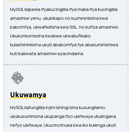
MySQL ilapeela ifyakucingilila ifya maka ifya kucingilila
amashiwi yenu, ukubikapo no kushininkisha kwa
babomfya, ukwafwilisha kwa SSL, no kufisa amashiwi.
Ukukonkomesha kwakwe ukwakufikako
kulashininkisha ukuti ababomfya fye abasuminishiwa
kuti bakwata amashiwi ayacindama.
Ukuwamya
MySQL ilatungilila injini ishingi isha kusungilamo,
ukukusuminisha ukupanga ifyo ulefwaya ukulingana
nefyo ulefwaya. Ukucincimuka kwa iko kulenga ukuti