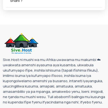
shani ?
Sive.Host ni mushi wa mu Afrika uwawama mu makumbi ☁️
uwakwata amenshi ayasuma aya kusamba, ukwabula
ukufumyapo ifipe, inshila ishisuma (tapali ifishima ifikulu),
imilimo isuma iya kufumyapo ifisoso, inshila isuma iya
kupongolwelamo amenshi ya busanso, intaneti iyayanguka,
ukucingililwa kusuma, amapaki, amatuuka, amatuuka,
amasambililo ya pa mpanga, amakwebo yenu, Iseni. imigodi,
ne ŋanda mu mushi wesu. Tuli ababomfi balinga mu kusunga
no kupenda ifipe fyenu ifyacindama nga nshi; ifyebo fyenu.