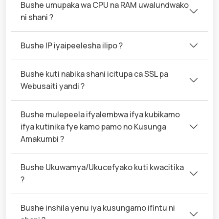
Bushe umupaka wa CPU na RAM uwalundwako
ni shani ?
Bushe IP iyaipeelesha ilipo ?
Bushe kuti nabika shani icitupa ca SSL pa
Webusaiti yandi ?
Bushe mulepeela ifyalembwa ifya kubikamo
ifya kutinika fye kamo pamo no Kusunga
Amakumbi ?
Bushe Ukuwamya/Ukucefyako kuti kwacitika
?
Bushe inshila yenu iya kusungamo ifintu ni