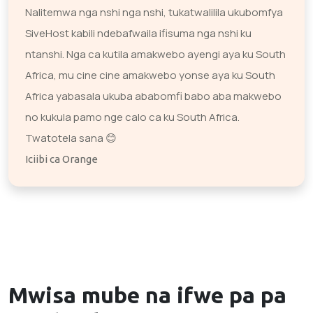
Nalitemwa nga nshi nga nshi, tukatwalilila ukubomfya
SiveHost kabili ndebafwaila ifisuma nga nshi ku
ntanshi. Nga ca kutila amakwebo ayengi aya ku South
Africa, mu cine cine amakwebo yonse aya ku South
Africa yabasala ukuba ababomfi babo aba makwebo
no kukula pamo nge calo ca ku South Africa.
Twatotela sana 😊
Iciibi ca Orange
Mwisa mube na ifwe pa
pa