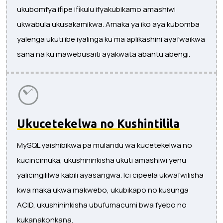
ukubomfya ifipe ifikulu ifyakubikamo amashiwi
ukwabula ukusakamikwa. Amaka ya iko aya kubomba
yalenga ukuti ibe iyalinga ku ma aplikashini ayafwaikwa
sana na ku mawebusaiti ayakwata abantu abengi.
Ukucetekelwa no Kushintilila
MySQL yaishibikwa pa mulandu wa kucetekelwa no
kucincimuka, ukushininkisha ukuti amashiwi yenu
yalicingililwa kabili ayasangwa. Ici cipeela ukwafwilisha
kwa maka ukwa makwebo, ukubikapo no kusunga
ACID, ukushininkisha ubufumacumi bwa fyebo no
kukanakonkana.