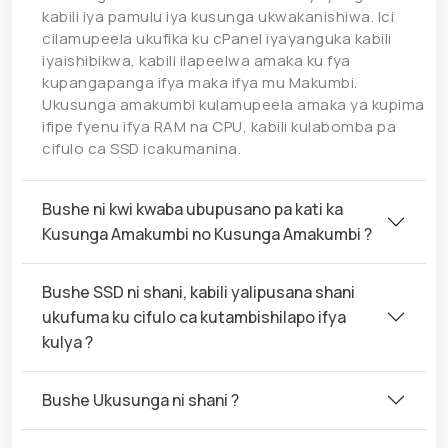
kabili iya pamulu iya kusunga ukwakanishiwa. Ici
cilamupeela ukufika ku cPanel iyayanguka kabili
iyaishibikwa, kabili ilapeelwa amaka ku fya
kupangapanga ifya maka ifya mu Makumbi.
Ukusunga amakumbi kulamupeela amaka ya kupima
ifipe fyenu ifya RAM na CPU, kabili kulabomba pa
cifulo ca SSD icakumanina.
Bushe ni kwi kwaba ubupusano pa kati ka
Kusunga Amakumbi no Kusunga Amakumbi ?
Bushe SSD ni shani, kabili yalipusana shani
ukufuma ku cifulo ca kutambishilapo ifya
kulya ?
Bushe Ukusunga ni shani ?