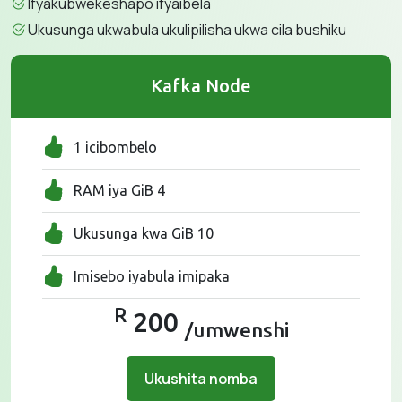
Ifyakubwekeshapo ifyaibela
Ukusunga ukwabula ukulipilisha ukwa cila bushiku
Kafka Node
1 icibombelo
RAM iya GiB 4
Ukusunga kwa GiB 10
Imisebo iyabula imipaka
R
200
/umwenshi
Ukushita nomba