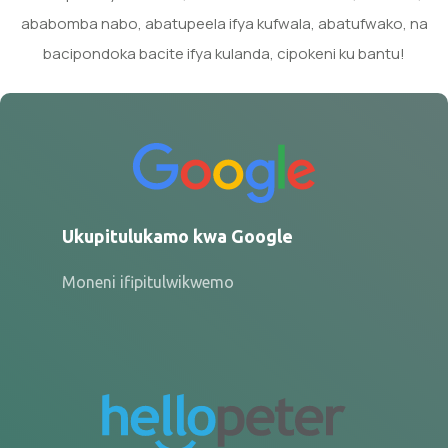
ababomba nabo, abatupeela ifya kufwala, abatufwako, na
bacipondoka bacite ifya kulanda, cipokeni ku bantu!
Ukupitulukamo kwa Google
Moneni ifipitulwikwemo