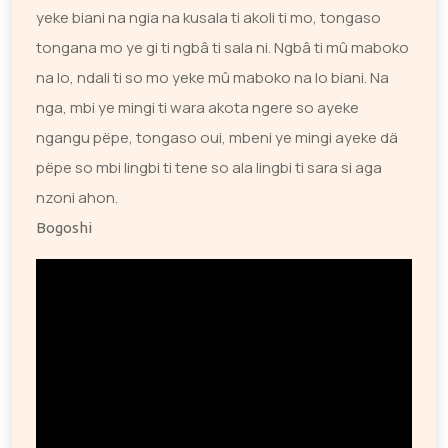
yeke biani na ngia na kusala ti akoli ti mo, tongaso
tongana mo ye gi ti ngbâ ti sala ni. Ngbâ ti mû maboko
na lo, ndali ti so mo yeke mû maboko na lo biani. Na
nga, mbi ye mingi ti wara akota ngere so ayeke
ngangu pëpe, tongaso oui, mbeni ye mingi ayeke dä
pëpe so mbi lingbi ti tene so ala lingbi ti sara si aga
nzoni ahon.
Bogoshi