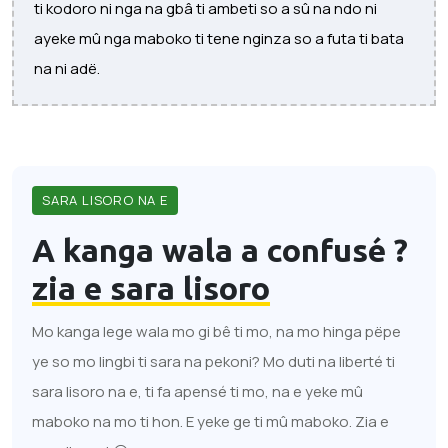
ti kodoro ni nga na gbâ ti ambeti so a sû na ndo ni
ayeke mû nga maboko ti tene nginza so a futa ti bata
na ni adë.
SARA LISORO NA E
A kanga wala a confusé ?
zia e sara lisoro
Mo kanga lege wala mo gi bê ti mo, na mo hinga pëpe
ye so mo lingbi ti sara na pekoni? Mo duti na liberté ti
sara lisoro na e, ti fa apensé ti mo, na e yeke mû
maboko na mo ti hon. E yeke ge ti mû maboko. Zia e