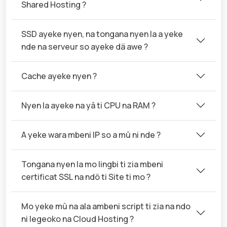
Shared Hosting ?
SSD ayeke nyen, na tongana nyen la a yeke
nde na serveur so ayeke dä awe ?
Cache ayeke nyen ?
Nyen la ayeke na yâ ti CPU na RAM ?
A yeke wara mbeni IP so a mû ni nde ?
Tongana nyen la mo lingbi ti zia mbeni
certificat SSL na ndö ti Site ti mo ?
Mo yeke mû na ala ambeni script ti zia na ndo
ni legeoko na Cloud Hosting ?