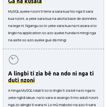
Ga na kusala
MySQL ayeke nzoni ti tene a sara kua hio nga ti sara
kua nzoni, a yeke sara kua na akota base de données
na lege ni. Ngangu so lo yeke sara kua na ni asara si lo
lingbi na application so azo ayeke hunda ni mingi nga
na asite so azo ayeke gue dä mingi.
A lingbi ti zia bê na ndo ni nga ti
duti nzoni
A hinga MySQL ndali ti so lo lingbi ti zia bê na lo nga lo
yeke ngbâ lakue, na lo sara si asango ti mo aduti nzoni
nga zo alingbi ti wara ni. Lo mû maboko na azo ti sara