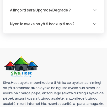
A lingbi ti sara Upgrade/Degradé ?
Nyen la ayeke na yâ ti backup ti mo ?
Sive.Host ayeke mbeni kodoro ti Afrika so ayeke nzoni mingi
na yâ ti ambinda ☁️ so ayeke na ngu so ayeke sua nzoni, so
ayeke na charge pëpe, anzoni lege (akota dû ti ngu ayeke dä
pëpe), anzoni kusala ti zingo asaleté, anzoni lege ti zingo
asaleté, nzoni internet hio, nzoni securité, a-parc, amagazin,