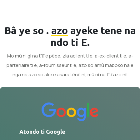
Bâ ye so .
azo
ayeke tene na
ndo ti E.
Mo mû ni gi na tïtî e pëpe, zia aclient ti e, a-ex-client ti e, a-
partenaire ti e, a-fournisseur ti e, azo so amû maboko na e
nga na azo so ake e asara tënë ni, mû ni na tïtî azo ni!
Atondo ti Google