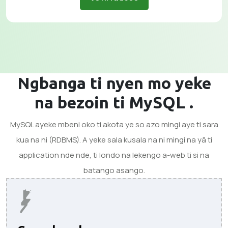
Ngbanga ti nyen mo yeke
na bezoin ti MySQL .
MySQL ayeke mbeni oko ti akota ye so azo mingi aye ti sara
kua na ni (RDBMS). A yeke sala kusala na ni mingi na yâ ti
application nde nde, ti londo na lekengo a-web ti si na
batango asango.