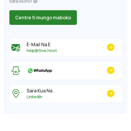
sara lisoro! 😃
Centre ti mungo maboko
E-Mail Na E
help@Sive.Host
Sara Kua Na .
LinkedIn