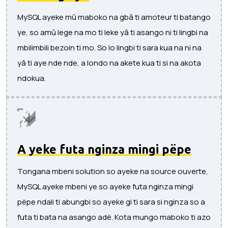
MySQL ayeke mû maboko na gbâ ti amoteur ti batango
ye, so amû lege na mo ti leke yâ ti asango ni ti lingbi na
mbilimbili bezoin ti mo. So lo lingbi ti sara kua na ni na
yâ ti aye nde nde, a londo na akete kua ti si na akota
ndokua.
A yeke futa nginza mingi pëpe
Tongana mbeni solution so ayeke na source ouverte,
MySQL ayeke mbeni ye so ayeke futa nginza mingi
pëpe ndali ti abungbi so ayeke gi ti sara si nginza so a
futa ti bata na asango adë. Kota mungo maboko ti azo