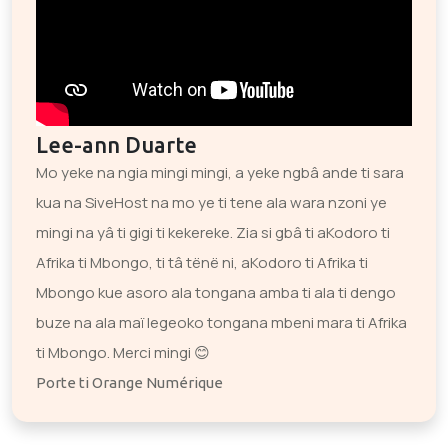
Lee-ann Duarte
Mo yeke na ngia mingi mingi, a yeke ngbâ ande ti sara
kua na SiveHost na mo ye ti tene ala wara nzoni ye
mingi na yâ ti gigi ti kekereke. Zia si gbâ ti aKodoro ti
Afrika ti Mbongo, ti tâ tënë ni, aKodoro ti Afrika ti
Mbongo kue asoro ala tongana amba ti ala ti dengo
buze na ala maï legeoko tongana mbeni mara ti Afrika
ti Mbongo. Merci mingi 😊
Porte ti Orange Numérique