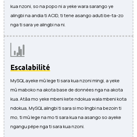
kua nzoni, so na popo ni a yeke wara sarango ye
alingbi na andia ti ACID, ti tene asango aduti be-ta-zo
nga ti sara ye alingbi na ni.
Escalabilité
MySQL ayeke mû lege ti sara kua nzoni mingi, a yeke
mû maboko na akota base de données nga na akota
kua. Atâa mo yeke mbeni kete ndokua wala mbeni kota
ndokua, MySQL alingbi ti sara si mo lingbi na bezoin ti
mo, ti mû lege na mo ti sara kua na asango so ayeke
ngangu pëpe nga ti sara kua nzoni.