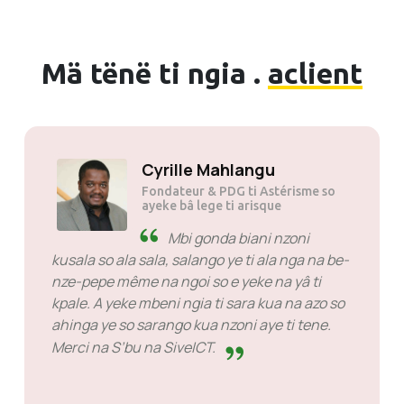
Mä tënë ti ngia .
aclient
Cyrille Mahlangu
Fondateur & PDG ti Astérisme so
ayeke bâ lege ti arisque
Mbi gonda biani nzoni
kusala so ala sala, salango ye ti ala nga na be-
nze-pepe même na ngoi so e yeke na yâ ti
kpale. A yeke mbeni ngia ti sara kua na azo so
ahinga ye so sarango kua nzoni aye ti tene.
Merci na S’bu na SiveICT.