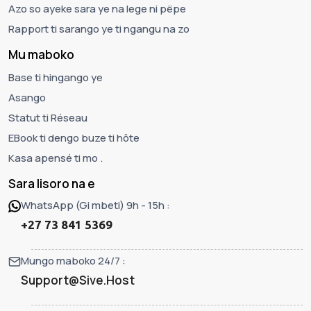
Azo so ayeke sara ye na lege ni pëpe
Rapport ti sarango ye ti ngangu na zo
Mu maboko
Base ti hingango ye
Asango
Statut ti Réseau
EBook ti dengo buze ti hôte
Kasa apensé ti mo .
Sara lisoro na e
WhatsApp (Gi mbeti) 9h - 15h :
+27 73 841 5369
Mungo maboko 24/7 :
Support@Sive.Host