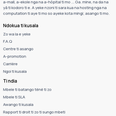
a-mall, a-ekole nga na a-hôpital ti mo ... Ga. mine, na da na
yâ ti kodoro ti e. A yeke nzoni ti sara kua na hosting nga na
computation ti aye ti mo so ayeke kota mingi; asango ti mo.
Ndokua ti kusala
Zo wa la e yeke
F.A.Q
Centre ti asango
A-promotion
Carrière
Ngoi ti kusala
Ti ndia
Mbele ti batango tënë ti zo
Mbele ti SLA
Awango ti kusala
Rapport ti droit ti zo ti sungo mbeti