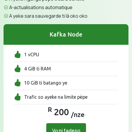
A-actualisations automatique
A yeke sara sauvegarde ti lâ oko oko
Kafka Node
1 vCPU
4 GiB ti RAM
10 GiB ti batango ye
Trafic so ayeke na limite pëpe
R
200
/nze
Vo ni fadeso