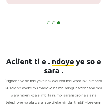
Aclient ti e .
ndoye
ye so e
sara .
“Ngbene ye so mbi yeke na SiveHost mbi wara lakue mbeni
kusala so ayeke mû maboko na mbi mingi, na tongana mbi
wara mbeni kpale, mbi fa ni, mbi sara lisoro na ala na
téléphone na ala wara lege ti leke ni ndali ti mbi.” - Lee-ann