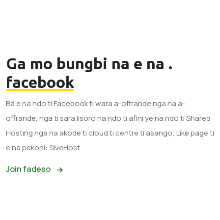
Ga mo bungbi na e na .
facebook
Bâ e na ndo ti Facebook ti wara a-offrande nga na a-
offrande, nga ti sara lisoro na ndo ti afini ye na ndo ti Shared
Hosting nga na akode ti cloud ti centre ti asango; Like page ti
e na pekoni: SiveHost
Join fadeso