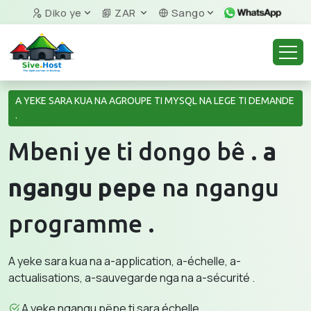
Diko ye
ZAR
Sango
A YEKE SARA KUA NA AGROUPE TI MYSQL NA LEGE TI DEMANDE
.
Mbeni ye ti dongo bê .
a
ngangu pepe
na ngangu
programme .
A yeke sara kua na a-application, a-échelle, a-
actualisations, a-sauvegarde nga na a-sécurité .
A yeke ngangu pëpe ti sara échelle