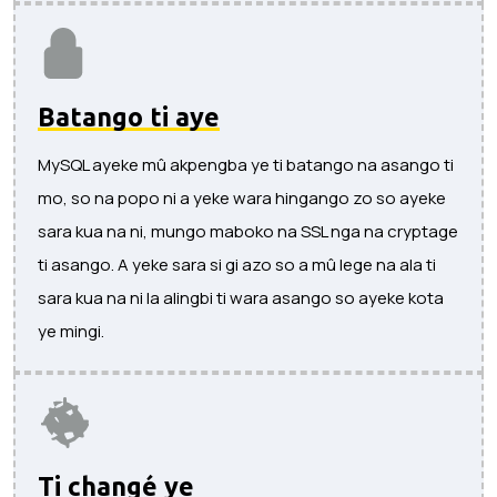
Batango ti aye
MySQL ayeke mû akpengba ye ti batango na asango ti
mo, so na popo ni a yeke wara hingango zo so ayeke
sara kua na ni, mungo maboko na SSL nga na cryptage
ti asango. A yeke sara si gi azo so a mû lege na ala ti
sara kua na ni la alingbi ti wara asango so ayeke kota
ye mingi.
Ti changé ye