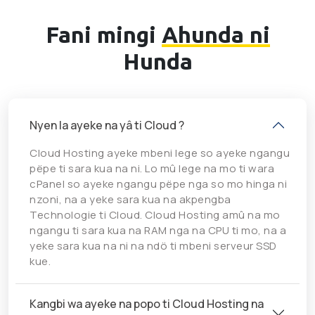
Fani mingi
Ahunda ni
Hunda
Nyen la ayeke na yâ ti Cloud ?
Cloud Hosting ayeke mbeni lege so ayeke ngangu
pëpe ti sara kua na ni. Lo mû lege na mo ti wara
cPanel so ayeke ngangu pëpe nga so mo hinga ni
nzoni, na a yeke sara kua na akpengba
Technologie ti Cloud. Cloud Hosting amû na mo
ngangu ti sara kua na RAM nga na CPU ti mo, na a
yeke sara kua na ni na ndö ti mbeni serveur SSD
kue.
Kangbi wa ayeke na popo ti Cloud Hosting na