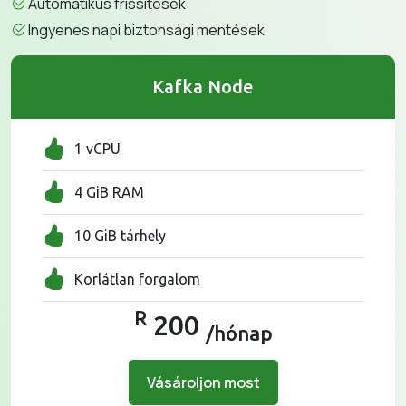
Automatikus frissítések
Ingyenes napi biztonsági mentések
Kafka Node
1 vCPU
4 GiB RAM
10 GiB tárhely
Korlátlan forgalom
R
200
/hónap
Vásároljon most