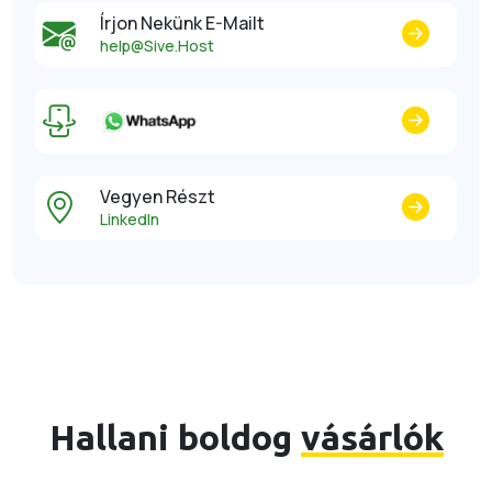
Írjon Nekünk E-Mailt
help@Sive.Host
Vegyen Részt
LinkedIn
Hallani boldog
vásárlók