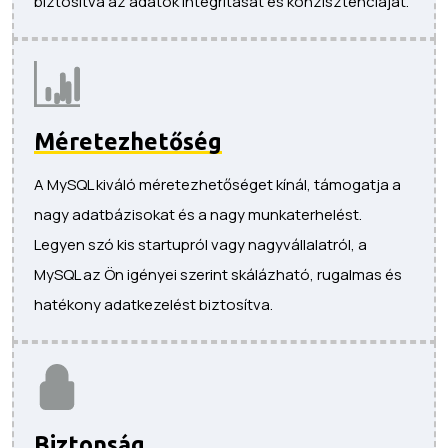
biztosítva az adatok integritását és konzisztenciáját.
Méretezhetőség
A MySQL kiváló méretezhetőséget kínál, támogatja a
nagy adatbázisokat és a nagy munkaterhelést.
Legyen szó kis startupról vagy nagyvállalatról, a
MySQL az Ön igényei szerint skálázható, rugalmas és
hatékony adatkezelést biztosítva.
Biztonság