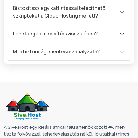
Biztosítasz egy kattintással telepíthető
szkripteket a Cloud Hosting mellett?
Lehetséges a frissítés/visszalépés?
Mi a biztonsági mentési szabályzata?
A Sive.Host egy ideális afrikai falu a felhők között ☁️, mely
tiszta folyóvízzel, teherleválasztás nélkül, jó utakkal (nincs