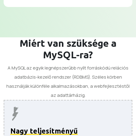
Miért van szüksége a
MySQL-ra?
A MySQL az egyik legnépszerűbb nyílt forráskódú relációs
adatbázis-kezelő rendszer (RDBMS). Széles körben
használják különféle alkalmazásokban, a webfejlesztéstől
az adattárházig.
Nagy teljesítményű