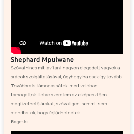
Shephard Mpulwane
Szóval nincs mit javítani, nagyon elégedett vagyok a
srácok szolgáltatásával, úgyhogy ha csak így tovább.
Továbbra is támogassátok, mert valóban
támogattok. Illetve szeretem az elképesztően
megfizethető árakat, szóval igen, semmit sem
mondhatok, hogy fejlődhetnétek.
Bogoshi