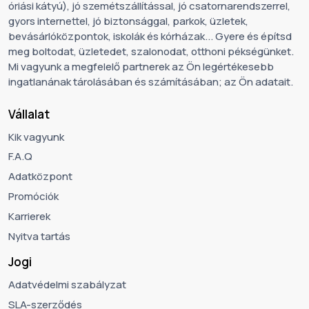
óriási kátyú), jó szemétszállítással, jó csatornarendszerrel,
gyors internettel, jó biztonsággal, parkok, üzletek,
bevásárlóközpontok, iskolák és kórházak... Gyere és építsd
meg boltodat, üzletedet, szalonodat, otthoni pékségünket.
Mi vagyunk a megfelelő partnerek az Ön legértékesebb
ingatlanának tárolásában és számításában; az Ön adatait.
Vállalat
Kik vagyunk
F.A.Q
Adatközpont
Promóciók
Karrierek
Nyitva tartás
Jogi
Adatvédelmi szabályzat
SLA-szerződés