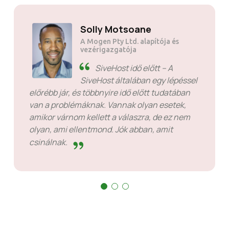
Solly Motsoane
A Mogen Pty Ltd. alapítója és
vezérigazgatója
SiveHost idő előtt – A
SiveHost általában egy lépéssel
előrébb jár, és többnyire idő előtt tudatában
van a problémáknak. Vannak olyan esetek,
amikor várnom kellett a válaszra, de ez nem
olyan, ami ellentmond. Jók abban, amit
csinálnak.