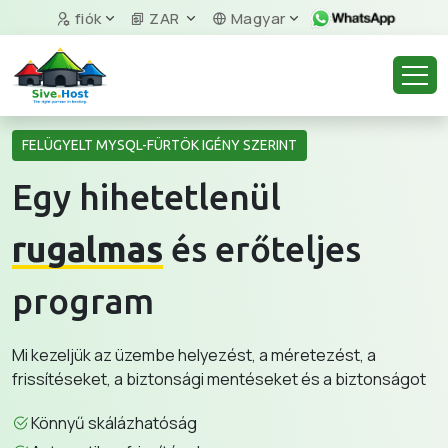
fiók
ZAR
Magyar
FELÜGYELT MYSQL-FÜRTÖK IGÉNY SZERINT
Egy hihetetlenül
rugalmas
és erőteljes
program
Mi kezeljük az üzembe helyezést, a méretezést, a
frissítéseket, a biztonsági mentéseket és a biztonságot
Könnyű skálázhatóság