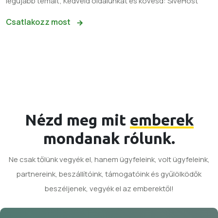
legújabb témáit; Kedveld oldalunkat és kövesd: SiveHost
Csatlakozz most
Nézd meg mit
emberek
mondanak rólunk.
Ne csak tőlünk vegyék el, hanem ügyfeleink, volt ügyfeleink,
partnereink, beszállítóink, támogatóink és gyűlölködők
beszéljenek, vegyék el az emberektől!