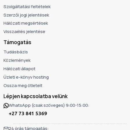
Szolgáltatási feltételek
Szerzői jogi jelentések
Hálózati megsértések
Visszaélés jelentése
Támogatás
Tudásbázis
Közlemények
Hálózati állapot
Üzleti e-könyv hosting
Ossza meg ötleteit
Lépjen kapcsolatba velünk
WhatsApp (csak szöveges) 9:00-15:00:
+27 73 841 5369
24 órás támogatás: