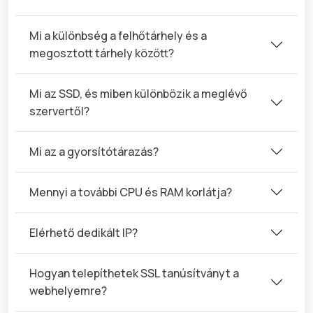
Mi a különbség a felhőtárhely és a
megosztott tárhely között?
Mi az SSD, és miben különbözik a meglévő
szervertől?
Mi az a gyorsítótárazás?
Mennyi a további CPU és RAM korlátja?
Elérhető dedikált IP?
Hogyan telepíthetek SSL tanúsítványt a
webhelyemre?