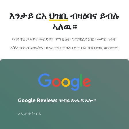
እንታይ ርአ
ህዝቢ
ብዛዕባና ይብሉ
ኣለዉ።
ካባና ጥራይ ኣይትውሰድዎ፣ ዓማዊልና፣ ዓማዊልና ነበር፣ መሻርኽትና፣
ኣቕረብትና፣ ደገፍትና፣ ጸላእቲና ነቲ ዘረባ ይገብሩ፣ ካብ ህዝቢ ውሰድዎ!
Google Reviews ዝብል ጽሑፍ ኣሎ።
ሪኢቶታት ርአ