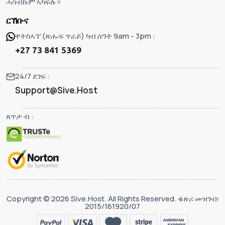
ሓሳብኩም ኣካፍሉ።
ርኸቡና
ዋትስኣፕ (ጽሑፍ ጥራይ) ካብ ሰዓት 9am - 3pm :
+27 73 841 5369
24/7 ደገፍ :
Support@Sive.Host
ጸጥታ ብ :
Copyright © 2026 Sive.Host. All Rights Reserved. ቁጽሪ መዝገብ፡
2015/161920/07