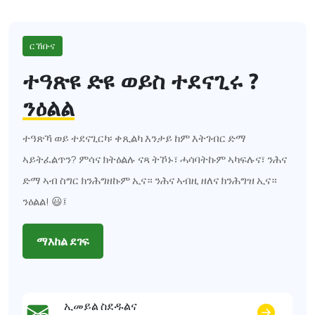
ርኸቡና
ተዓጽዩ ድዩ ወይስ ተደናጊሩ ?
ንዕልል
ተዓጽኻ ወይ ተደናጊርካ፡ ቀጺልካ እንታይ ከም እትገብር ድማ
ኣይትፈልጥን? ምሳና ክትዕልሉ ናጻ ትኾኑ፣ ሓሳባትኩም ኣካፍሉና፣ ንሕና
ድማ ኣብ ስግር ክንሕግዘኩም ኢና። ንሕና ኣብዚ ዘለና ክንሕግዝ ኢና።
ንዕልል! 😃፤
ማእከል ደገፍ
ኢመይል ስደዱልና