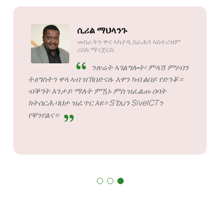
ሲሪል ማህላንጉ
መስራትን ዋና ኣካያዲ ስራሕን ኣስተሪዝም
ሪስክ ማናጀርስ
ንጽሬት ኣገልግሎት፡ ምላሽ ምሃብን
ትዕግስትን ዋላ ኣብ ዝኸበድናሉ እዋን ካብ ልበይ የድንቖ።
ብቕዓት እንታይ ማለት ምዃኑ ምስ ዝፈልጡ ሰባት
ክትሰርሕ ባህታ ዝፈጥር እዩ። S’buን SiveICTን
የቐንየልና።