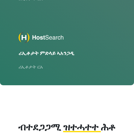
ሪኢቶታት ምድላይ ኣአንጋዲ
ሪኢቶታት ርአ
ብተደጋጋሚ
ዝተሓተተ
ሕቶ