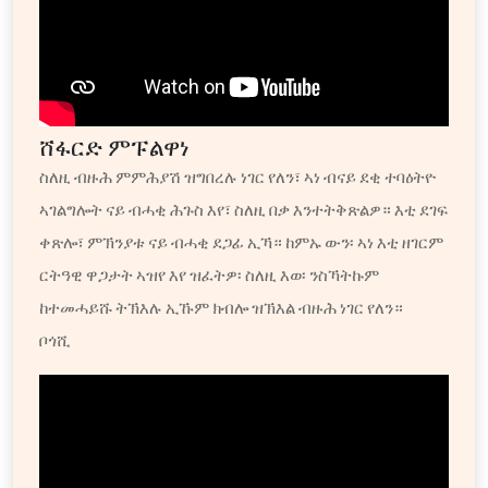
ሸፋርድ ምፑልዋነ
ስለዚ ብዙሕ ምምሕያሽ ዝግበረሉ ነገር የለን፣ ኣነ ብናይ ደቂ ተባዕትዮ
ኣገልግሎት ናይ ብሓቂ ሕጉስ እየ፣ ስለዚ በቃ እንተትቅጽልዎ። እቲ ደገፍ
ቀጽሎ፣ ምኽንያቱ ናይ ብሓቂ ደጋፊ ኢኻ። ከምኡ ውን፡ ኣነ እቲ ዘገርም
ርትዓዊ ዋጋታት ኣዝየ እየ ዝፈትዎ፡ ስለዚ እወ፡ ንስኻትኩም
ከተመሓይሹ ትኽእሉ ኢኹም ክብሎ ዝኽእል ብዙሕ ነገር የለን።
ቦጎሺ