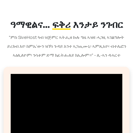
ዓማዊልና...
ፍቅሪ
እንታይ ንገብር
"ምስ SiveHost ካብ ዝጅምር ኣትሒዘ ኩሉ ግዜ ኣዝዩ ሓጋዚ ኣገልግሎት
ይረክብ እየ፡ ከምኡ'ውን ዝኾነ ጉዳይ እንተ ኣጋጢሙኒ፡ ኣምጺአዮ፡ ብተሌፎን
ኣዕሊለዮም፡ ንሳቶም ድማ ክፈትሑለይ ክኢሎም።" - ሊ-ኣን ዱኣርተ