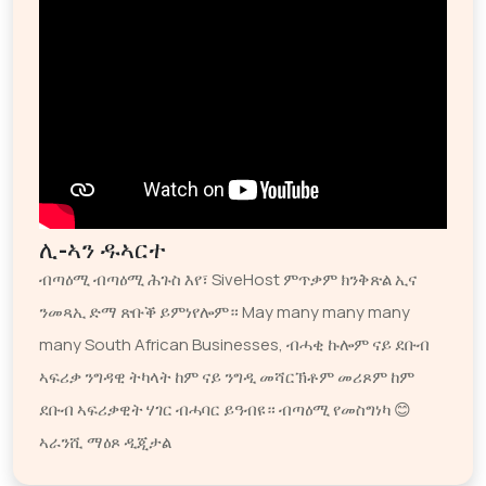
ሊ-ኣን ዱኣርተ
ብጣዕሚ ብጣዕሚ ሕጉስ እየ፣ SiveHost ምጥቃም ክንቅጽል ኢና
ንመጻኢ ድማ ጽቡቕ ይምነየሎም። May many many many
many South African Businesses, ብሓቂ ኩሎም ናይ ደቡብ
ኣፍሪቃ ንግዳዊ ትካላት ከም ናይ ንግዲ መሻርኽቶም መሪጾም ከም
ደቡብ ኣፍሪቃዊት ሃገር ብሓባር ይዓብዩ። ብጣዕሚ የመስግነካ 😊
ኣራንሺ ማዕጾ ዲጂታል