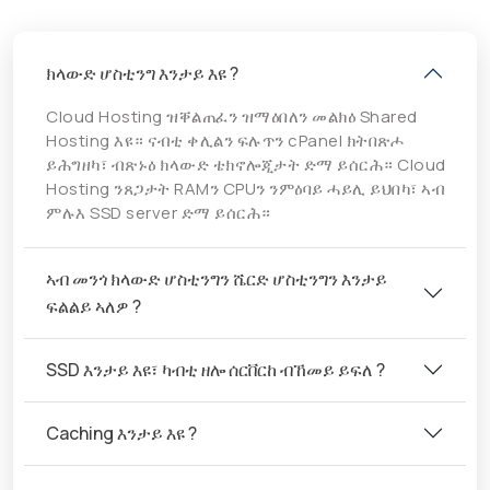
ክላውድ ሆስቲንግ እንታይ እዩ ?
Cloud Hosting ዝቐልጠፈን ዝማዕበለን መልክዕ Shared
Hosting እዩ። ናብቲ ቀሊልን ፍሉጥን cPanel ክትበጽሖ
ይሕግዘካ፣ ብጽኑዕ ክላውድ ቴክኖሎጂታት ድማ ይሰርሕ። Cloud
Hosting ንጸጋታት RAMን CPUን ንምዕባይ ሓይሊ ይህበካ፣ ኣብ
ምሉእ SSD server ድማ ይሰርሕ።
ኣብ መንጎ ክላውድ ሆስቲንግን ሼርድ ሆስቲንግን እንታይ
ፍልልይ ኣለዎ ?
SSD እንታይ እዩ፣ ካብቲ ዘሎ ሰርቨርከ ብኸመይ ይፍለ ?
Caching እንታይ እዩ ?