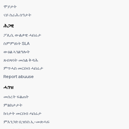
ሞያታት
ናይ ስራሕ ሰዓታት
ሕጋዊ
ፖሊሲ ውልቃዊ ሓበሬታ
ስምምዕነት SLA
ውዕል ኣገልግሎት
ጸብጻባት መሰል ቅዳሕ
ምጥሓስ መርበብ ሓበሬታ
Report abuuse
ሓገዝ
መሰረት ፍልጠት
ምልክታታት
ኩነታት መርበብ ሓበሬታ
ምእንጋድ ቢዝነስ ኢ-መጽሓፍ