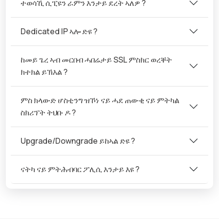
ተወሳኺ ሲፒዩን ራምን እንታይ ደረት ኣለዎ ?
Dedicated IP ኣሎ ድዩ ?
ከመይ ጌረ ኣብ መርበብ ሓበሬታይ SSL ምስክር ወረቐት
ክተክል ይኽእል ?
ምስ ክላውድ ሆስቲንግ ዝኾነ ናይ ሓደ ጠውቂ ናይ ምትካል
ስክሪፕት ትህቡ ዶ ?
Upgrade/Downgrade ይከኣል ድዩ ?
ናትካ ናይ ምትሕብባር ፖሊሲ እንታይ እዩ ?