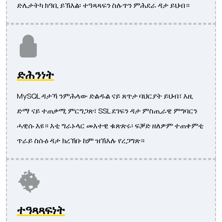
ድሌታትካ ክዓቢ ይኽእል፡ ተዓጻጻፍን ስሉጥን ምሕደራ ዳታ ይህብ።
ድሕንነት
MySQL ዳታኻ ንምሕላው ድልዱል ናይ ጸጥታ ባህርያት ይህብ፣ እዚ
ድማ ናይ ተጠቃሚ ምርግጋጽ፣ SSL ደገፍን ዳታ ምስጢራዊ ምግባርን
ሓዊሱ እዩ። እቲ ግራኑላር መእተዊ ቁጽጽሩ፡ ፍቓድ ዘለዎም ተጠቀምቲ
ጥራይ ስሱዕ ዳታ ክረኽቡ ከም ዝኽእሉ የረጋግጽ።
ተዓጻጻፍነት