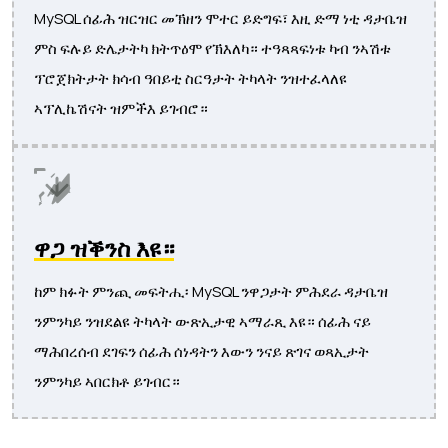
MySQL ሰፊሕ ዝርዝር መኽዘን ሞተር ይድግፍ፣ እዚ ድማ ነቲ ዳታቤዝ
ምስ ፍሉይ ድሌታትካ ክትጥዕሞ የኽእለካ። ተዓጻጻፍነቱ ካብ ንኣሽቱ
ፕሮጀክትታት ክሳብ ዓበይቲ ስርዓታት ትካላት ንዝተፈላለዩ
ኣፕሊኬሽናት ዝምችእ ይገብሮ።
ዋጋ ዝቕንስ እዩ።
ከም ክፉት ምንጪ መፍትሒ፡ MySQL ንዋጋታት ምሕደራ ዳታቤዝ
ንምንካይ ንዝደልዩ ትካላት ውጽኢታዊ ኣማራጺ እዩ። ሰፊሕ ናይ
ማሕበረሰብ ደገፍን ሰፊሕ ሰነዳትን እውን ንናይ ጽገና ወጻኢታት
ንምንካይ ኣበርክቶ ይገብር።