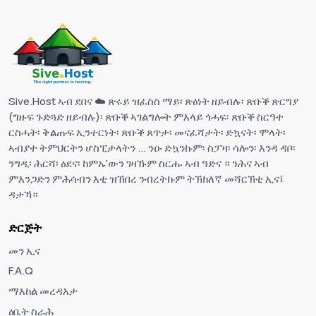
Sive.Host ኣብ ደበና ☁️ ጽሩይ ዝፈስስ ማይ፡ ጽዕነት ዘይብሉ፡ ጽቡቕ ጽርግያ
(ግዙፍ ጉድጓድ ዘይብሉ)፡ ጽቡቕ ኣገልግሎት ምእላይ ጎሓፍ፡ ጽቡቕ ስርዓተ
ርስሓት፡ ቅልጡፍ ኢንተርነት፡ ጽቡቕ ጸጥታ፡ መናፈሻታት፡ ድኳናት፡ ሞላት፡
ኣብያተ ትምህርትን ሆስፒታላትን ... ንዑ ድኳንኩም፡ ስፓዛ፡ ሳሎን፡ እንዳ ዳቦ፡
ንግዲ፡ ሕርሻ፡ ዕደና፡ ከምኡ'ውን ገዛኹም ስርሑ ኣብ ዓድና ። ንሕና ኣብ
ምእንጋድን ምሕሳብን እቲ ዝኸበረ ንብረትኩም ትኽክለኛ መሻርኽቲ ኢና፤
ዳታኻ።
ድርጅት
መን ኢና
F.A.Q
ማእከል መረዳእታ
ዕቤት ስራሕ