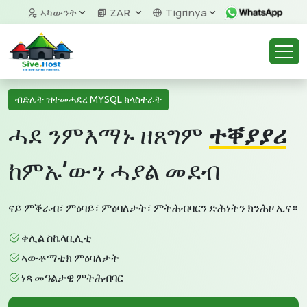
ኣካውንት
ZAR
Tigrinya
ብድሌት ዝተመሓደረ MYSQL ክላስተራት
ሓደ ንምእማኑ ዘጸግም
ተቐያያሪ
ከምኡ’ውን ሓያል መደብ
ናይ ምቕራብ፣ ምዕባይ፣ ምዕባለታት፣ ምትሕብባርን ድሕነትን ክንሕዞ ኢና።
ቀሊል ስኬላቢሊቲ
ኣውቶማቲክ ምዕባለታት
ነጻ መዓልታዊ ምትሕብባር