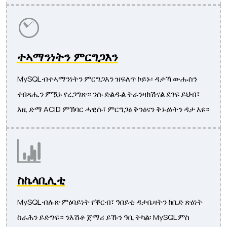
ተኣማንነትን ምርግጋእን
MySQL ብተኣማንነትን ምርግጋእን ዝፍለጥ ኮይኑ፡ ዳታኻ ውሑስን
ተበጻሒን ምዃኑ የረጋግጽ። ንሱ ድልዱል ትራንዛክሽናል ደገፍ ይህብ፣
እዚ ድማ ACID ምኽባር ሓዊሱ፣ ምርግጋፅ ቅንዕናን ቅኑዕነትን ዳታ እዩ።
ስኬላቢሊቲ
MySQL ብሉጽ ምዕባይነት የቕርብ፣ ዓበይቲ ዳታቤዛትን ከቢድ ጽዕነት
ስራሕን ይድግፍ። ንእሽቶ ጀማሪ ይኹን ዓቢ ትካል፡ MySQL ምስ