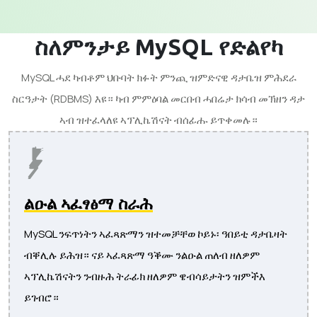
ስለምንታይ MySQL የድልየካ
MySQL ሓደ ካብቶም ህቡባት ክፉት ምንጪ ዝምድናዊ ዳታቤዝ ምሕደራ
ስርዓታት (RDBMS) እዩ። ካብ ምምዕባል መርበብ ሓበሬታ ክሳብ መኽዘን ዳታ
ኣብ ዝተፈላለዩ ኣፕሊኬሽናት ብሰፊሑ ይጥቀመሉ።
ልዑል ኣፈፃፅማ ስራሕ
MySQL ንፍጥነትን ኣፈጻጽማን ዝተመቻቸወ ኮይኑ፡ ዓበይቲ ዳታቤዛት
ብቐሊሉ ይሕዝ። ናይ ኣፈጻጽማ ዓቕሙ ንልዑል ጠለብ ዘለዎም
ኣፕሊኬሽናትን ንብዙሕ ትራፊክ ዘለዎም ዌብሳይታትን ዝምችእ
ይገብሮ።