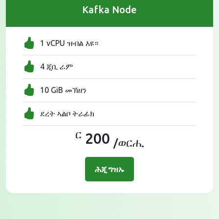
Kafka Node
1 vCPU ዝብል እዩ።
4 ጂቢ ራም
10 GiB መኽዘን
ደረት ኣልቦ ትራፊክ
ር
200
/ወርሒ
ሕጂ ግዝኡ