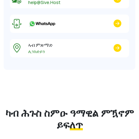
help@Sive.Host
ኣብ ምጽማድ
ሊንክድይን
ካብ ሕጉስ ስምዑ
ዓማዊል ምዃኖም
ይፍለጥ