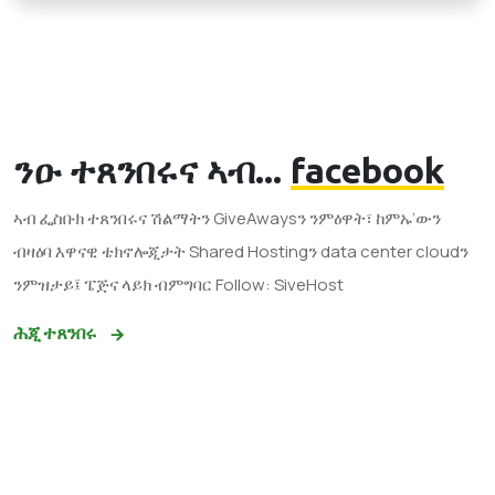
ንዑ ተጸንበሩና ኣብ...
facebook
ኣብ ፌስቡክ ተጸንበሩና ሽልማትን GiveAwaysን ንምዕዋት፣ ከምኡ’ውን
ብዛዕባ እዋናዊ ቴክኖሎጂታት Shared Hostingን data center cloudን
ንምዝታይ፤ ፔጅና ላይክ ብምግባር Follow: SiveHost
ሕጂ ተጸንበሩ