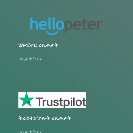
ሄሎፒተር ሪኢቶታት
ሪኢቶታት ርአ
ትራስትፓይሎት ሪኢቶታት
ሪኢቶታት ርአ