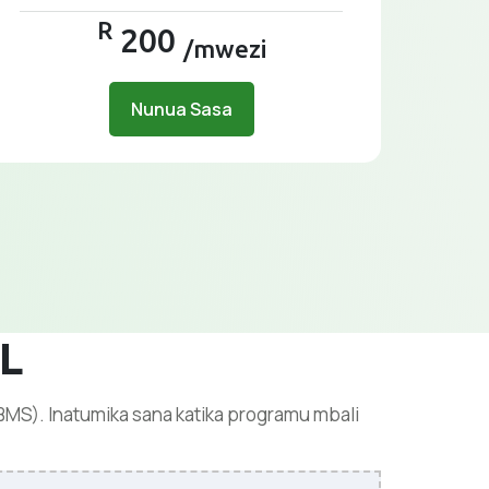
R
200
/mwezi
Nunua Sasa
QL
MS). Inatumika sana katika programu mbali