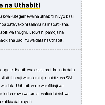
 na Uthabiti
a kwa kutegemewa na uthabiti, hivyo basi
ba data yako ni salama na inapatikana.
habiti wa shughuli, ikiwa ni pamoja na
akikisha uadilifu wa data na uthabiti.
ngele dhabiti vya usalama ili kulinda data
 uthibitishaji wa mtumiaji, usaidizi wa SSL
 wa data. Udhibiti wake wa ufikiaji wa
ikisha kuwa watumiaji walioidhinishwa
ufikia data nyeti.