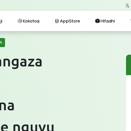
i
Kokotoa
AppStore
Hifadhi
A
angaza
na
e nguvu