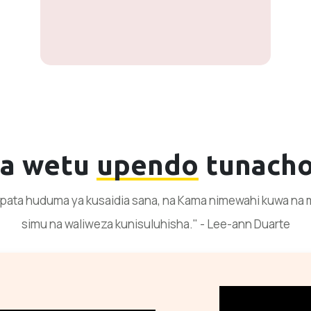
ja wetu
upendo
tunacho
ata huduma ya kusaidia sana, na Kama nimewahi kuwa na m
simu na waliweza kunisuluhisha." - Lee-ann Duarte