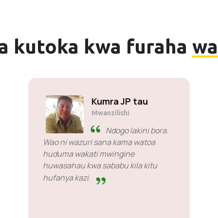
ia kutoka kwa furaha
wa
Kumra JP tau
Mwanzilishi
Ndogo lakini bora.
Wao ni wazuri sana kama watoa
huduma wakati mwingine
huwasahau kwa sababu kila kitu
hufanya kazi.