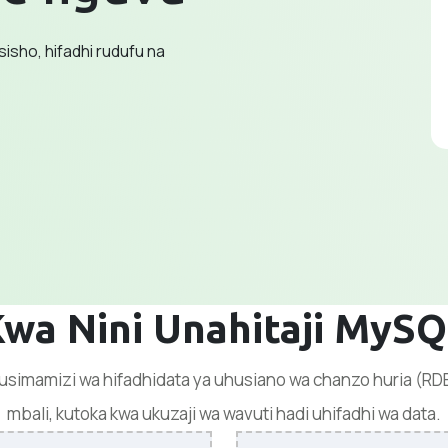
isho, hifadhi rudufu na
wa Nini Unahitaji MyS
simamizi wa hifadhidata ya uhusiano wa chanzo huria (RDB
mbali, kutoka kwa ukuzaji wa wavuti hadi uhifadhi wa data.