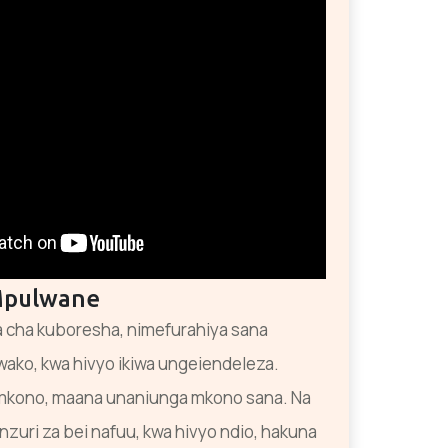
Mpulwane
 cha kuboresha, nimefurahiya sana
ako, kwa hivyo ikiwa ungeiendeleza.
mkono, maana unaniunga mkono sana. Na
nzuri za bei nafuu, kwa hivyo ndio, hakuna