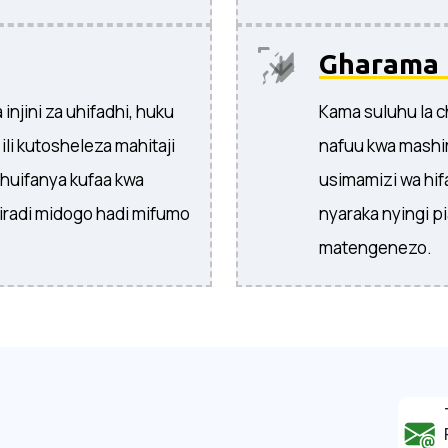
Gharama 
injini za uhifadhi, huku
Kama suluhu la c
ili kutosheleza mahitaji
nafuu kwa mashi
huifanya kufaa kwa
usimamizi wa hif
iradi midogo hadi mifumo
nyaraka nyingi 
matengenezo.