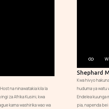
Shephard 
Kwa hivyo hakuna
ost na ninawatakia kila la
huduma ya watu w
ingi za Afrika Kusini, kwa
Endelea kuunga 
chague kama washirika wao wa
pia, napenda bei 