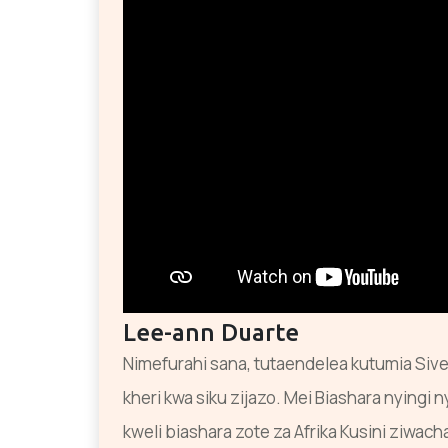
Lee-ann Duarte
Nimefurahi sana, tutaendelea kutumia SiveH
kheri kwa siku zijazo. Mei Biashara nyingi ny
kweli biashara zote za Afrika Kusini ziwa