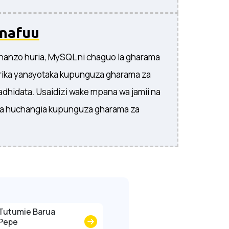
nafuu
hanzo huria, MySQL ni chaguo la gharama
rika yanayotaka kupunguza gharama za
adhidata. Usaidizi wake mpana wa jamii na
pia huchangia kupunguza gharama za
Tutumie Barua
Pepe