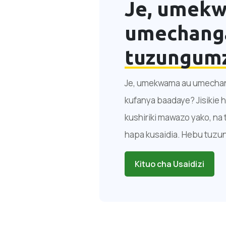
Je, umek
umechanga
tuzungum
Je, umekwama au umechang
kufanya baadaye? Jisikie 
kushiriki mawazo yako, na 
hapa kusaidia. Hebu tuzu
Kituo cha Usaidizi