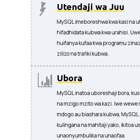
Utendaji wa Juu
MySQL imeboreshwa kwa kasi na ute
hifadhidata kubwa kwa urahisi. Uw
huifanya kufaa kwa programu zinazo
zilizo na trafiki kubwa.
Ubora
MySQL inatoa uboreshaji bora, kus
na mzigo mzito wa kazi. Iwe wewe 
mdogo au biashara kubwa, MySQL 
kulingana na mahitaji yako, ikitoa 
unaonyumbulika na unaofaa.