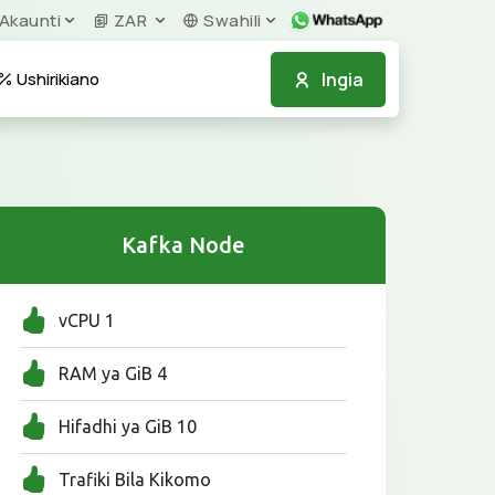
Akaunti
ZAR
Swahili
Ingia
Ushirikiano
Kafka Node
vCPU 1
RAM ya GiB 4
Hifadhi ya GiB 10
Trafiki Bila Kikomo