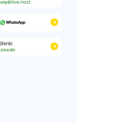
help@Sive.Host
Shiriki
LinkedIn