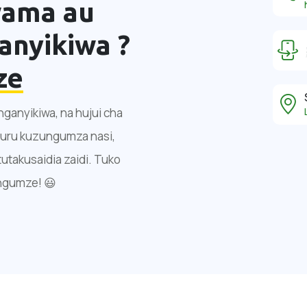
wama au
nyikiwa ?
ze
anyikiwa, na hujui cha
huru kuzungumza nasi,
tutakusaidia zaidi. Tuko
ngumze! 😃