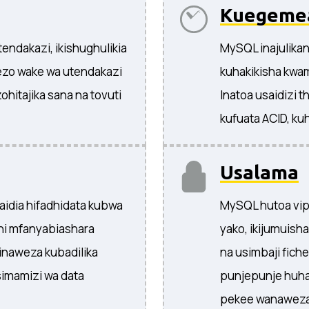
Kuegemea
ndakazi, ikishughulikia
MySQL inajulikan
ezo wake wa utendakazi
kuhakikisha kwam
hitajika sana na tovuti
Inatoa usaidizi t
kufuata ACID, kuh
Usalama
aidia hifadhidata kubwa
MySQL hutoa vipe
ni mfanyabiashara
yako, ikijumuisha
inaweza kubadilika
na usimbaji fiche
usimamizi wa data
punjepunje huhak
pekee wanaweza k