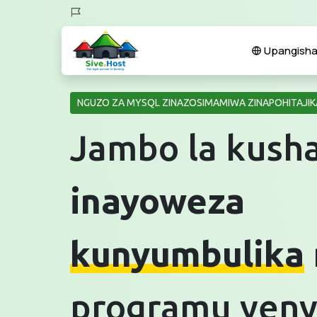
Upangishaj
NGUZO ZA MYSQL ZINAZOSIMAMIWA ZINAPOHITAJIK
Jambo la kush
inayoweza
kunyumbulika
programu yeny