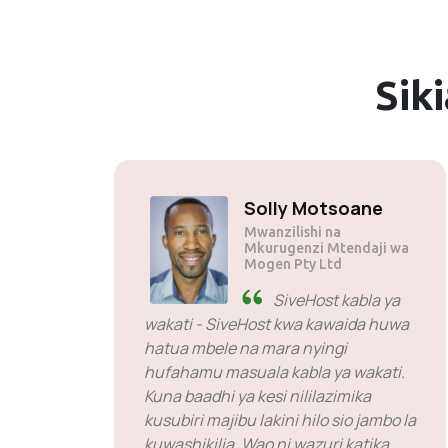
Sik
Solly Motsoane
Mwanzilishi na
Mkurugenzi Mtendaji wa
Mogen Pty Ltd
SiveHost kabla ya
wakati - SiveHost kwa kawaida huwa
hatua mbele na mara nyingi
hufahamu masuala kabla ya wakati.
Kuna baadhi ya kesi nililazimika
kusubiri majibu lakini hilo sio jambo la
kuwashikilia. Wao ni wazuri katika