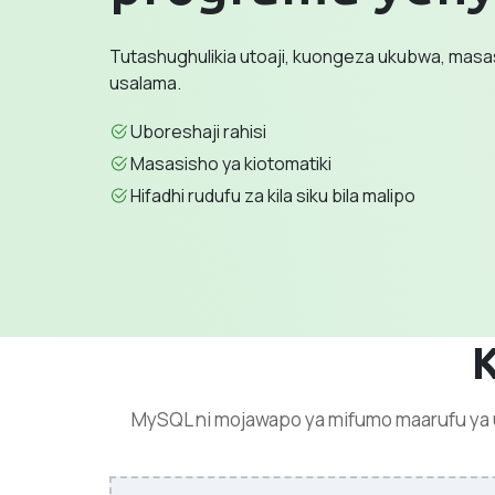
Tutashughulikia utoaji, kuongeza ukubwa, masas
usalama.
Uboreshaji rahisi
Masasisho ya kiotomatiki
Hifadhi rudufu za kila siku bila malipo
K
MySQL ni mojawapo ya mifumo maarufu ya u