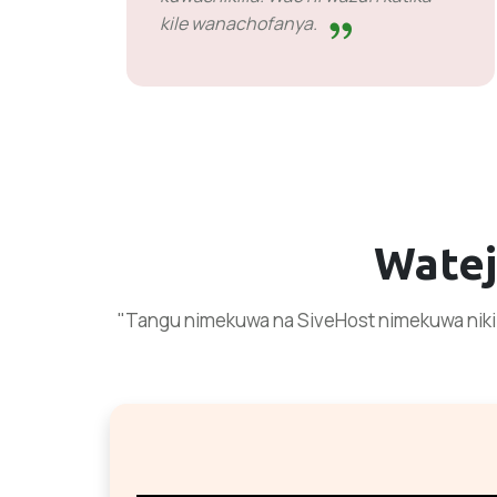
kile wanachofanya.
Wate
"Tangu nimekuwa na SiveHost nimekuwa nikip