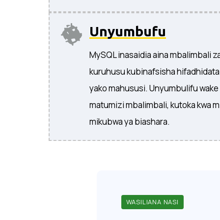
Unyumbufu
MySQL inasaidia aina mbalimbali za 
kuruhusu kubinafsisha hifadhidata 
yako mahususi. Unyumbulifu wake 
matumizi mbalimbali, kutoka kwa m
mikubwa ya biashara.
WASILIANA NASI