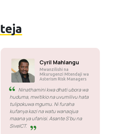
teja
Cyril Mahlangu
Mwanzilishi na
Mkurugenzi Mtendaji wa
Asterism Risk Managers
Ninathamini kwa dhati ubora wa
huduma, mwitikio na uvumilivu hata
tulipokuwa mgumu. Ni furaha
kufanya kazi na watu wanaojua
maana ya ufanisi. Asante S’bu na
SiveICT.