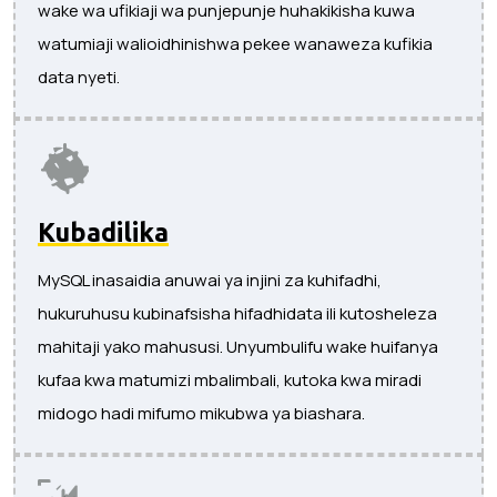
wake wa ufikiaji wa punjepunje huhakikisha kuwa
watumiaji walioidhinishwa pekee wanaweza kufikia
data nyeti.
Kubadilika
MySQL inasaidia anuwai ya injini za kuhifadhi,
hukuruhusu kubinafsisha hifadhidata ili kutosheleza
mahitaji yako mahususi. Unyumbulifu wake huifanya
kufaa kwa matumizi mbalimbali, kutoka kwa miradi
midogo hadi mifumo mikubwa ya biashara.