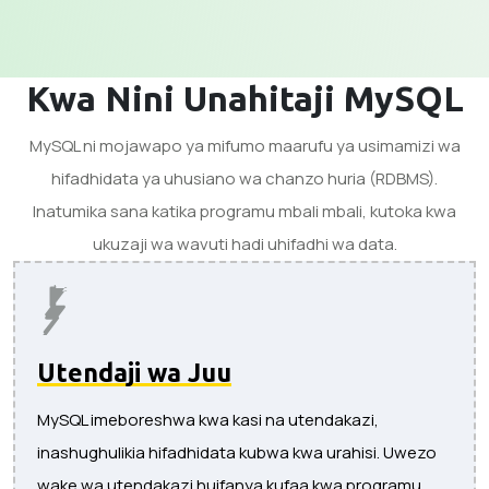
Kwa Nini Unahitaji MySQL
MySQL ni mojawapo ya mifumo maarufu ya usimamizi wa
hifadhidata ya uhusiano wa chanzo huria (RDBMS).
Inatumika sana katika programu mbali mbali, kutoka kwa
ukuzaji wa wavuti hadi uhifadhi wa data.
Utendaji wa Juu
MySQL imeboreshwa kwa kasi na utendakazi,
inashughulikia hifadhidata kubwa kwa urahisi. Uwezo
wake wa utendakazi huifanya kufaa kwa programu