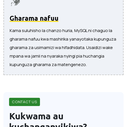
Gharama nafuu
Kama suluhisho la chanzo huria, MySQL ni chaguo la
gharama nafuu kwa mashirika yanayotaka kupunguza
gharama za usimamizi wa hifadhidata. Usaidizi wake
mpana wa jamii na nyaraka nyingi pia huchangia
kupunguza gharama za matengenezo.
CONTACT US
Kukwama au
kuchanganyikiwa?