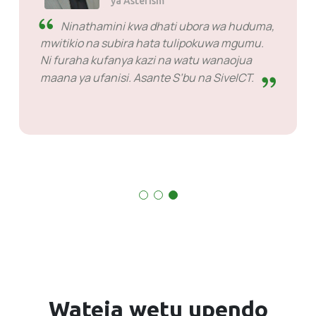
ya Asterism
Ninathamini kwa dhati ubora wa huduma,
mwitikio na subira hata tulipokuwa mgumu.
Ni furaha kufanya kazi na watu wanaojua
maana ya ufanisi. Asante S’bu na SiveICT.
Wateja wetu
upendo