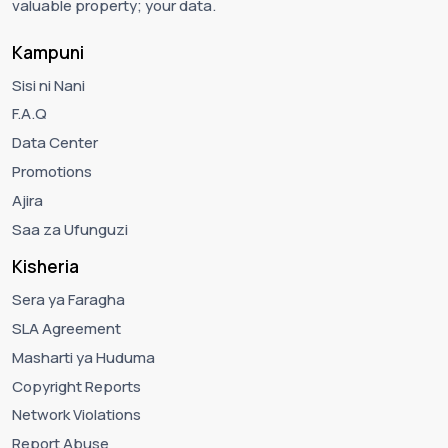
valuable property; your data.
Kampuni
Sisi ni Nani
F.A.Q
Data Center
Promotions
Ajira
Saa za Ufunguzi
Kisheria
Sera ya Faragha
SLA Agreement
Masharti ya Huduma
Copyright Reports
Network Violations
Report Abuse