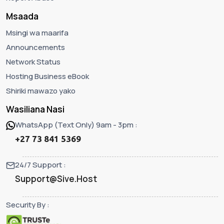
Msaada
Msingi wa maarifa
Announcements
Network Status
Hosting Business eBook
Shiriki mawazo yako
Wasiliana Nasi
WhatsApp (Text Only) 9am - 3pm :
+27 73 841 5369
24/7 Support :
Support@Sive.Host
Security By :