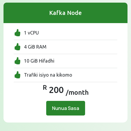
Kafka Node
1 vCPU
4 GiB RAM
10 GiB Hifadhi
Trafiki isiyo na kikomo
R
200
/month
Nunua Sasa