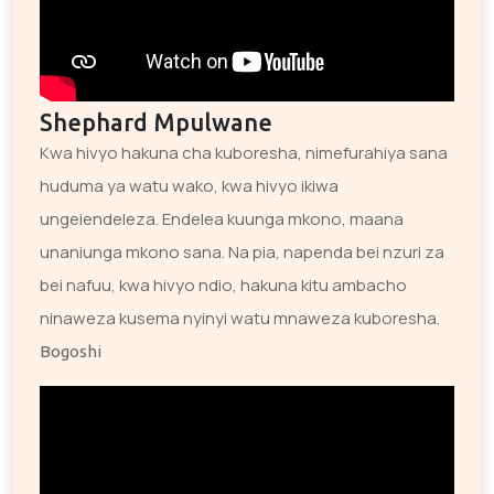
Shephard Mpulwane
Kwa hivyo hakuna cha kuboresha, nimefurahiya sana
huduma ya watu wako, kwa hivyo ikiwa
ungeiendeleza. Endelea kuunga mkono, maana
unaniunga mkono sana. Na pia, napenda bei nzuri za
bei nafuu, kwa hivyo ndio, hakuna kitu ambacho
ninaweza kusema nyinyi watu mnaweza kuboresha.
Bogoshi