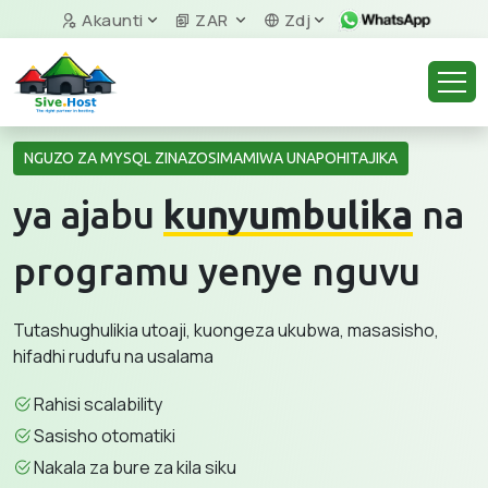
Akaunti
ZAR
Zdj
NGUZO ZA MYSQL ZINAZOSIMAMIWA UNAPOHITAJIKA
ya ajabu
kunyumbulika
na
programu yenye nguvu
Tutashughulikia utoaji, kuongeza ukubwa, masasisho,
hifadhi rudufu na usalama
Rahisi scalability
Sasisho otomatiki
Nakala za bure za kila siku