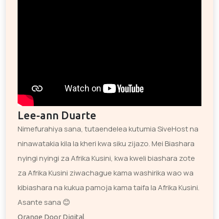
Lee-ann Duarte
Nimefurahiya sana, tutaendelea kutumia SiveHost na
ninawatakia kila la kheri kwa siku zijazo. Mei Biashara
nyingi nyingi za Afrika Kusini, kwa kweli biashara zote
za Afrika Kusini ziwachague kama washirika wao wa
kibiashara na kukua pamoja kama taifa la Afrika Kusini.
Asante sana 😊
Orange Door Digital