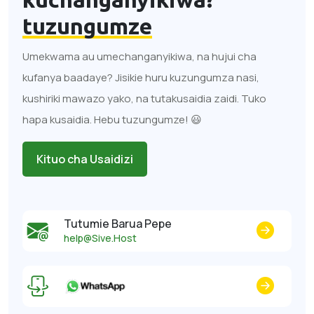
tuzungumze
Umekwama au umechanganyikiwa, na hujui cha
kufanya baadaye? Jisikie huru kuzungumza nasi,
kushiriki mawazo yako, na tutakusaidia zaidi. Tuko
hapa kusaidia. Hebu tuzungumze! 😃
Kituo cha Usaidizi
Tutumie Barua Pepe
help@Sive.Host