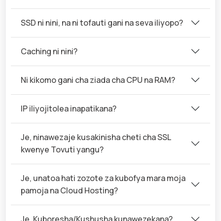
SSD ni nini, na ni tofauti gani na seva iliyopo?
Caching ni nini?
Ni kikomo gani cha ziada cha CPU na RAM?
IP iliyojitolea inapatikana?
Je, ninawezaje kusakinisha cheti cha SSL
kwenye Tovuti yangu?
Je, unatoa hati zozote za kubofya mara moja
pamoja na Cloud Hosting?
Je, Kuboresha/Kushusha kunawezekana?