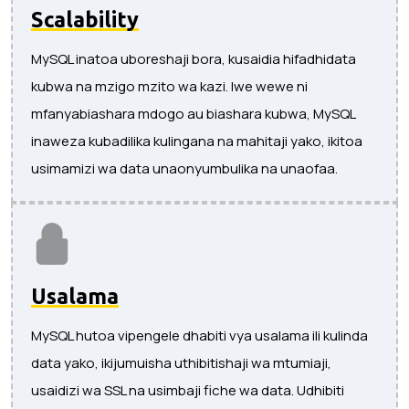
Scalability
MySQL inatoa uboreshaji bora, kusaidia hifadhidata
kubwa na mzigo mzito wa kazi. Iwe wewe ni
mfanyabiashara mdogo au biashara kubwa, MySQL
inaweza kubadilika kulingana na mahitaji yako, ikitoa
usimamizi wa data unaonyumbulika na unaofaa.
Usalama
MySQL hutoa vipengele dhabiti vya usalama ili kulinda
data yako, ikijumuisha uthibitishaji wa mtumiaji,
usaidizi wa SSL na usimbaji fiche wa data. Udhibiti