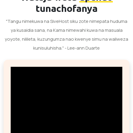
tunachofanya
"Tangu nimekuwa na SiveHost siku zote nimepata huduma
ya kusaidia sana, na Kama nimewahi kuwa na masuala
yoyote, nilileta, kuzungumza nao kwenye simu na waliweza
kunisuluhisha." - Lee-ann Duarte