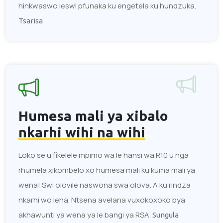
hinkwaswo leswi pfunaka ku engetela ku hundzuka.
Tsarisa
Humesa mali ya xibalo
nkarhi wihi na wihi
Loko se u fikelele mpimo wa le hansi wa R10 u nga
rhumela xikombelo xo humesa mali ku kuma mali ya
wena! Swi olovile naswona swa olova. A ku rindza
nkarhi wo leha. Ntsena avelana vuxokoxoko bya
akhawunti ya wena ya le bangi ya RSA.
Sungula