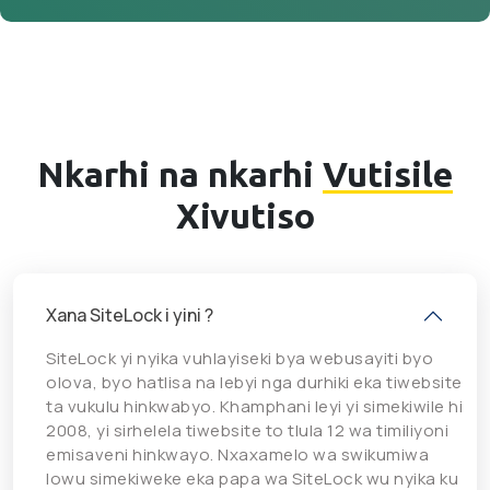
Nkarhi na nkarhi
Vutisile
Xivutiso
Xana SiteLock i yini ?
SiteLock yi nyika vuhlayiseki bya webusayiti byo
olova, byo hatlisa na lebyi nga durhiki eka tiwebsite
ta vukulu hinkwabyo. Khamphani leyi yi simekiwile hi
2008, yi sirhelela tiwebsite to tlula 12 wa timiliyoni
emisaveni hinkwayo. Nxaxamelo wa swikumiwa
lowu simekiweke eka papa wa SiteLock wu nyika ku