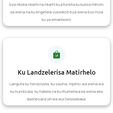
bya nkoka nkarhi na nkarhi ku pfuneta ku kurisa miholo
ya wena na ku engetela vuswikoti bya wena byo hola
ku ya emahlweni.
Ku Landzelerisa Matirhelo
Languta ku tsindziyela, ku sayina, mpimo wa wena wa
ku hundzuka, ku hakela na ku rhumeriwa ka wena eka
dashboard yin’we leyi twisisekaka.