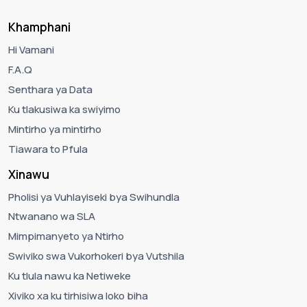
Khamphani
Hi Vamani
F.A.Q
Senthara ya Data
Ku tlakusiwa ka swiyimo
Mintirho ya mintirho
Tiawara to Pfula
Xinawu
Pholisi ya Vuhlayiseki bya Swihundla
Ntwanano wa SLA
Mimpimanyeto ya Ntirho
Swiviko swa Vukorhokeri bya Vutshila
Ku tlula nawu ka Netiweke
Xiviko xa ku tirhisiwa loko biha