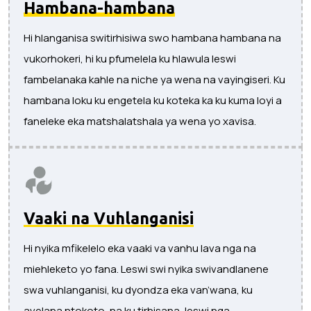
Hambana-hambana
Hi hlanganisa switirhisiwa swo hambana hambana na
vukorhokeri, hi ku pfumelela ku hlawula leswi
fambelanaka kahle na niche ya wena na vayingiseri. Ku
hambana loku ku engetela ku koteka ka ku kuma loyi a
faneleke eka matshalatshala ya wena yo xavisa.
Vaaki na Vuhlanganisi
Hi nyika mfikelelo eka vaaki va vanhu lava nga na
miehleketo yo fana. Leswi swi nyika swivandlanene
swa vuhlanganisi, ku dyondza eka van’wana, ku
avelana ntokoto, na ku tirhisana, leswi nga