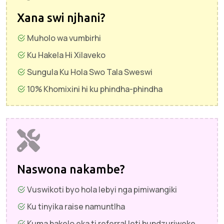
Xana swi njhani?
Muholo wa vumbirhi
Ku Hakela Hi Xilaveko
Sungula Ku Hola Swo Tala Sweswi
10% Khomixini hi ku phindha-phindha
Naswona nakambe?
Vuswikoti byo hola lebyi nga pimiwangiki
Ku tinyika raise namuntlha
Kuma hakelo eka ti referral leti hundzuriweke