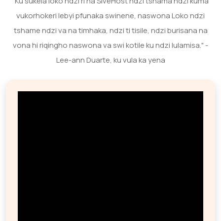
"Ku sukela loko ndzi ri na SiveHost ndzi tshama ndzi kuma
vukorhokeri lebyi pfunaka swinene, naswona Loko ndzi
tshame ndzi va na timhaka, ndzi ti tisile, ndzi burisana na
vona hi riqingho naswona va swi kotile ku ndzi lulamisa." -
Lee-ann Duarte, ku vula ka yena