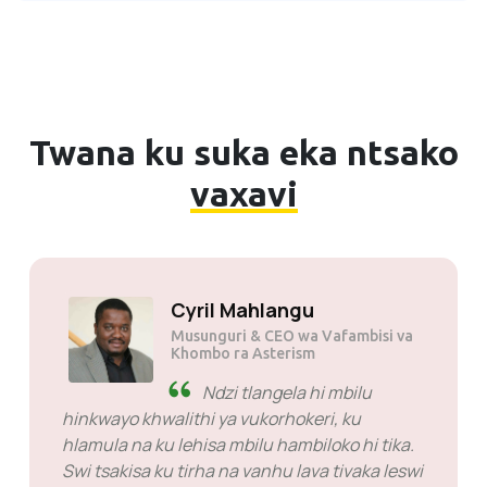
Twana ku suka eka ntsako
vaxavi
Solly Motsoane
Musunguri & CEO wa Mogen Pty
Ltd
SiveHost ka ha ri emahlweni
- SiveHost hi ntolovelo yi le
mahlweni ka goza naswona ngopfu-ngopfu yi
tiva timhaka ka ha ri emahlweni. Kuna ti case