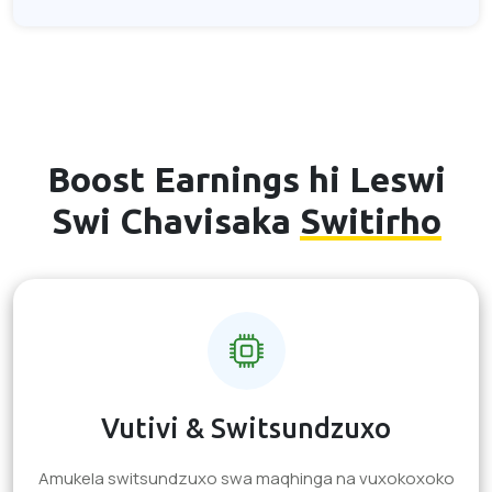
Boost Earnings hi Leswi
Swi Chavisaka
Switirho
Vutivi & Switsundzuxo
Amukela switsundzuxo swa maqhinga na vuxokoxoko