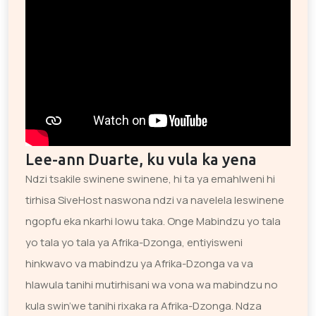
Lee-ann Duarte, ku vula ka yena
Ndzi tsakile swinene swinene, hi ta ya emahlweni hi
tirhisa SiveHost naswona ndzi va navelela leswinene
ngopfu eka nkarhi lowu taka. Onge Mabindzu yo tala
yo tala yo tala ya Afrika-Dzonga, entiyisweni
hinkwavo va mabindzu ya Afrika-Dzonga va va
hlawula tanihi mutirhisani wa vona wa mabindzu no
kula swin’we tanihi rixaka ra Afrika-Dzonga. Ndza