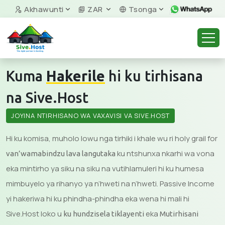
Akhawunti
ZAR
Tsonga
Kuma
Hakerile
hi ku tirhisana
na Sive.Host
JOYINA NTIRHISANO WA VAXAVISI VA SIVE.HOST
Hi ku komisa, muholo lowu nga tirhiki i khale wu ri holy grail for
ku ntshunxa nkarhi wa vona
van’wamabindzu lava langutaka
eka mintirho ya siku na siku na vutihlamuleri hi ku humesa
mimbuyelo ya rihanyo ya n’hweti na n’hweti. Passive Income
yi hakeriwa hi ku phindha-phindha eka wena hi mali hi
Sive.Host loko u
eka
ku hundzisela tiklayenti
Mutirhisani