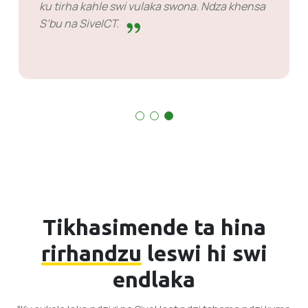
tinwana laha ni bohekeke ku yimela nhlamulo
kambe sweswo a hi nchumu wo khoma eka
vona. Va ni vutshila eka leswi va swi endlaka.
Tikhasimende ta hina
rirhandzu
leswi hi swi
endlaka