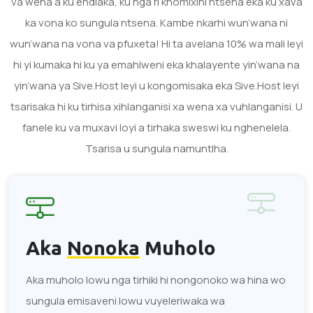
va wena a ku endlaka, ku nga ri khomixini ntsena eka ku xava
ka vona ko sungula ntsena. Kambe nkarhi wun’wana ni
wun’wana na vona va pfuxeta! Hi ta avelana 10% wa mali leyi
hi yi kumaka hi ku ya emahlweni eka khalayente yin’wana na
yin’wana ya Sive.Host leyi u kongomisaka eka Sive.Host leyi
tsarisaka hi ku tirhisa xihlanganisi xa wena xa vuhlanganisi. U
fanele ku va muxavi loyi a tirhaka sweswi ku nghenelela.
Tsarisa u sungula namuntlha.
Aka
Nonoka
Muholo
Aka muholo lowu nga tirhiki hi nongonoko wa hina wo
sungula emisaveni lowu vuyeleriwaka wa