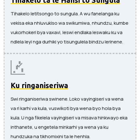
Tihakelo letitsongo to sungula. A wu fanelanga ku
vekisa eka nhluvukiso wa swikumiwa, nhundzu, kumbe
vukorhokeri bya vaxavi, leswi endlaka leswaku ku va
ndlela leyi nga durhiki yo tisungulela bindzu lerinene.
Ku ringaniseriwa
Swi ringaniseriwa swinene. Loko vayingiseri va wena
va ri karhi va kula, vuswikoti bya wena byo hola bya
kula. U nga fikelela vayingiseri va misava hinkwayo eka
inthanete, u engetela minkarhi ya wena ya ku
hundzuka na tikhomixini ta le henhla.