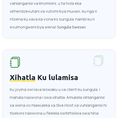
vahlanganisi va khomixini, u ta hola eka
xirhendzevutani xa vutomi bya muxavi, ku nga ri
ntsena ku xava ka vona ko sungula. hambi ku ri
evurhongweni bya wena!
Sungula Sweswi
Xihatla
Ku lulamisa
Ku joyina swi lava leswaku u va client ku sungula, i
mahala naswona i swa xihatla. Amukela xihlanganisi
xa wena xo hlawuleka xa Sive.Host xa vuhlanganisi hi
tisekoni naswona u fikelela switirhisiwa swa hina