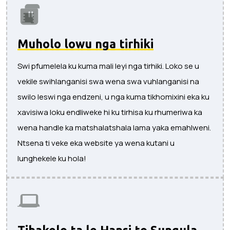
Muholo lowu nga tirhiki
Swi pfumelela ku kuma mali leyi nga tirhiki. Loko se u
vekile swihlanganisi swa wena swa vuhlanganisi na
swilo leswi nga endzeni, u nga kuma tikhomixini eka ku
xavisiwa loku endliweke hi ku tirhisa ku rhumeriwa ka
wena handle ka matshalatshala lama yaka emahlweni.
Ntsena ti veke eka website ya wena kutani u
lunghekele ku hola!
Tihakelo ta le Hansi to Sungula