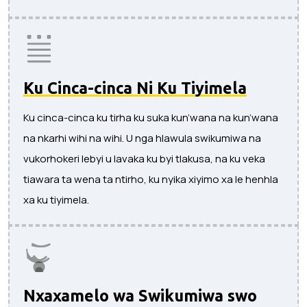
Ku Cinca-cinca Ni Ku Tiyimela
Ku cinca-cinca ku tirha ku suka kun’wana na kun’wana
na nkarhi wihi na wihi. U nga hlawula swikumiwa na
vukorhokeri lebyi u lavaka ku byi tlakusa, na ku veka
tiawara ta wena ta ntirho, ku nyika xiyimo xa le henhla
xa ku tiyimela.
Nxaxamelo wa Swikumiwa swo