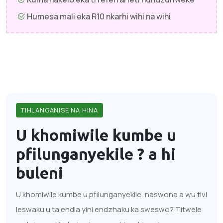
Humesa mali eka R10 nkarhi wihi na wihi
TIHLANGANISE NA HINA
U khomiwile kumbe u
pfilunganyekile ?
a hi
buleni
U khomiwile kumbe u pfilunganyekile, naswona a wu tivi
leswaku u ta endla yini endzhaku ka sweswo? Titwele