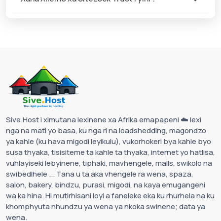
Sive.Host i ximutana lexinene xa Afrika emapapeni ☁️ lexi
nga na mati yo basa, ku nga ri na loadshedding, magondzo
ya kahle (ku hava migodi leyikulu), vukorhokeri bya kahle byo
susa thyaka, tisisiteme ta kahle ta thyaka, internet yo hatlisa,
vuhlayiseki lebyinene, tiphaki, mavhengele, malls, swikolo na
swibedlhele ... Tana u ta aka vhengele ra wena, spaza,
salon, bakery, bindzu, purasi, migodi, na kaya emugangeni
wa ka hina. Hi mutirhisani loyi a faneleke eka ku rhurhela na ku
khomphyuta nhundzu ya wena ya nkoka swinene; data ya
wena.