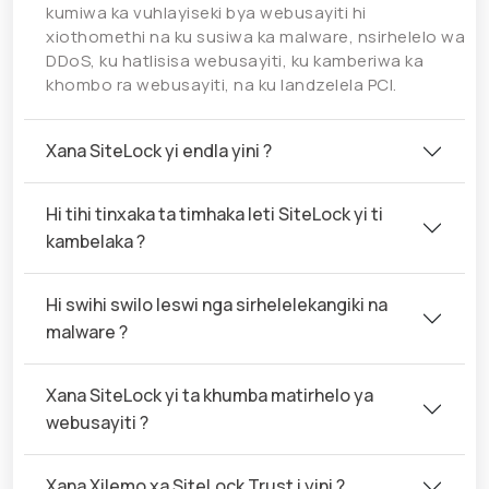
kumiwa ka vuhlayiseki bya webusayiti hi
xiothomethi na ku susiwa ka malware, nsirhelelo wa
DDoS, ku hatlisisa webusayiti, ku kamberiwa ka
khombo ra webusayiti, na ku landzelela PCI.
Xana SiteLock yi endla yini ?
Hi tihi tinxaka ta timhaka leti SiteLock yi ti
kambelaka ?
Hi swihi swilo leswi nga sirhelelekangiki na
malware ?
Xana SiteLock yi ta khumba matirhelo ya
webusayiti ?
Xana Xilemo xa SiteLock Trust i yini ?