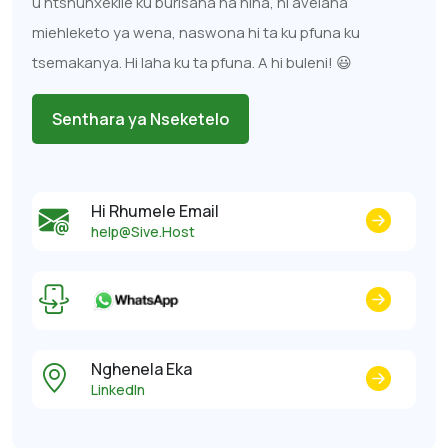
u ntshunxekile ku burisana na hina, hi avelana
miehleketo ya wena, naswona hi ta ku pfuna ku
tsemakanya. Hi laha ku ta pfuna. A hi buleni! 😃
Senthara ya Nseketelo
Hi Rhumele Email
help@Sive.Host
Nghenela Eka
LinkedIn