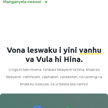
Hlanganyela sweswi
Vona leswaku i yini
vanhu
va Vula hi Hina.
U nga hi teki ntsena, tshikani tiklayenti ta hina, khale ka
tiklayenti, vatirhisani, vaphakeri, vaseketeri, na vavengi va
endla ku vulavula, va yi tekela eka vanhu!