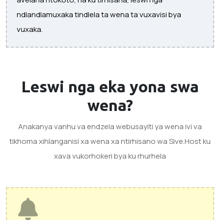
ndlandlamuxaka tindlela ta wena ta vuxavisi bya
vuxaka.
Leswi nga eka yona
swa
wena?
Anakanya vanhu va endzela webusayiti ya wena ivi va
tikhoma xihlanganisi xa wena xa ntirhisano wa Sive.Host ku
xava vukorhokeri bya ku rhurhela