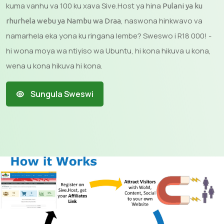
kuma vanhu va 100 ku xava Sive.Host ya hina
Pulani ya ku
, naswona hinkwavo va
rhurhela webu ya Nambu wa Draa
namarhela eka yona ku ringana lembe? Sweswo i R18 000! -
hi wona moya wa ntiyiso wa Ubuntu, hi kona hikuva u kona,
wena u kona hikuva hi kona.
Sungula Sweswi