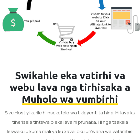
Swikahle eka vatirhi va
webu lava nga tirhisaka a
Muholo wa vumbirhi
Sive.Host yi kurile hi nseketelo wa tiklayenti ta hina. Hi lava ku
tlherisela tintswalo eka lava hi pfunaka. Hi nga tsakela
leswaku u kuma mali ya ku xava loku un’wana wa vafambisi