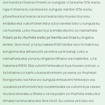
swi hundza ntsena n’hweti yo sungula. U ta kuma 10% wa ku
nga ri ntsena ku xavisiwa ko sungula, kambe 10% wa ku
pfuxetiwa kun’wana na kun’wana loku muxavi loyi a ku
endlaka eka vukorhokeri lebyi a byi xaveke loko u sungula ku
va rhumela. Loko muxavi loyi a endla xiboho xo namarhela
ku ringana
Pulani ya ku rhurhela webu ya Nambu wa Draa
lembe, Sive.Host yi ta ku hakela R180 lembe rero hi mali hi ku
kongoma eka akhawunti ya wena ya le bangi. Loko a
namarhela eka yona ku ringana ntlhanu wa malembe, u ta
hakeriwa R900. Eka vutomi hinkwabyo bya muxavi yoloye, u
ta tshama u ri karhi u kuma khomixini ya wena yo rhumela!
Nongonoko wa hina wo sungula emisaveni hinkwayo wa
vuxaka bya khomixini leyi vuyeleriwaka ya vutomi bya vaxavi
wu lava leswaku u tlhela u va na pulani yo rhurhela webu leyi
tirhaka na hina laha eka Sive.Host. Ku vuriwa yini loko wo