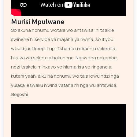
Murisi Mpulwane
So akuna nchumu wotala wo antswisa, ni tsakile
swinene hi service ya majaha ya nwina, so if you
would just keep it up. Tshama u ri karhi u seketela,
hikuva wa seketela hakunene. Naswona nakambe,
ndzi tsakela minxavo yo hlamarisa yo ringanela,
kutani yeah, a ku na nchumu wo tala lowu ndzi nga
vulaka leswaku n’wina vafana mi nga wu antswisa.
Bogoshi