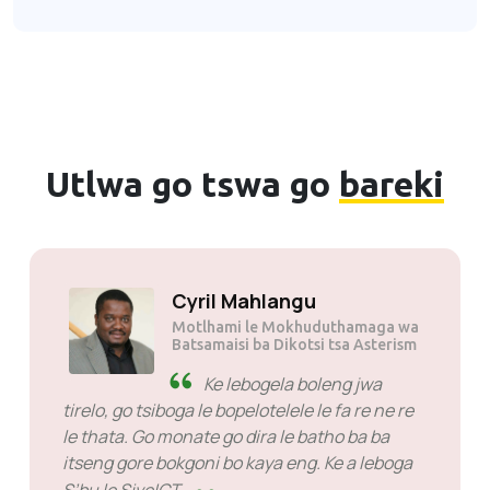
Utlwa go tswa go
bareki
Solly Motsoane
Motlhami le Mokhuduthamaga wa
Mogen Pty Ltd
SiveHost pele ga nako -
SiveHost gantsi ke kgato kwa
pele mme bontsi jwa bone ba lemoga dikgang
pele ga nako. Go na le dikgetsi dingwe tse ke
neng ka tshwanelwa ke go emela karabo mme