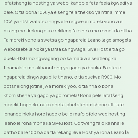
lefatsheng la hosting ya webo, kahoo e feta feela kgwedi ya
pele. O tla bona 10% ya e seng fela thekiso ya ntlha, mme
10% ya ntšhwafatso nngwe le nngwe e moreki yono a e
dirang mo tirelong e a e rekileng fa o ne o mo romela la ntlha.
Fa moreki yono a swetsa go ngaparela
Leano la go amogela
ka ngwaga, Sive.Host e tla go
webosaete la Noka ya Draa
duela R180 mo ngwageng oo ka madi a a seatleng ka
tlhamalalo mo akhaontong ya gago ya banka. Fa a ka e
ngaparela dingwaga di le tlhano, o tla duelwa R900. Mo
botshelong jotlhe jwa moreki yoo, o tla nna o bona
khomishene ya gago ya go romela! Rona pele lefatšeng
moreki-bophelo-nako pheta-pheta khomishene affiliate
lenaneo hloka hore hape o be le mafolofolo web hosting
leano le rona mona ka Sive.Host. Go tweng fa o ka nna le
batho ba le 100 ba ba tla rekang Sive.Host ya rona
Leano la