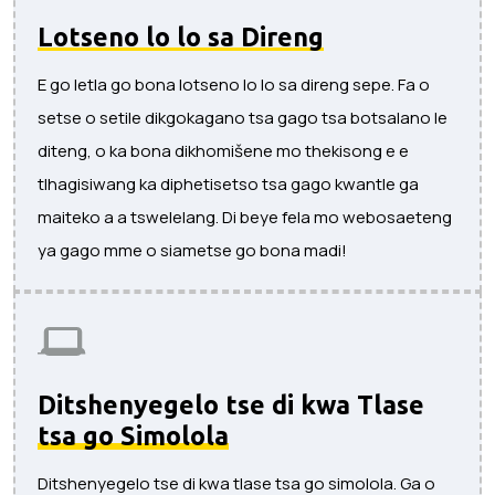
Lotseno lo lo sa Direng
E go letla go bona lotseno lo lo sa direng sepe. Fa o
setse o setile dikgokagano tsa gago tsa botsalano le
diteng, o ka bona dikhomišene mo thekisong e e
tlhagisiwang ka diphetisetso tsa gago kwantle ga
maiteko a a tswelelang. Di beye fela mo webosaeteng
ya gago mme o siametse go bona madi!
Ditshenyegelo tse di kwa Tlase
tsa go Simolola
Ditshenyegelo tse di kwa tlase tsa go simolola. Ga o