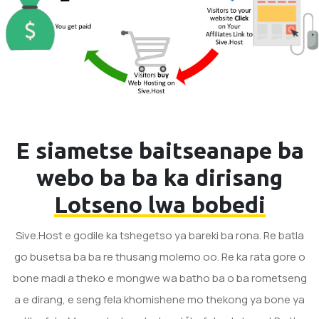
E siametse baitseanape ba
webo ba ba ka dirisang
Lotseno lwa bobedi
Sive.Host e godile ka tshegetso ya bareki ba rona. Re batla
go busetsa ba ba re thusang molemo oo. Re ka rata gore o
bone madi a theko e mongwe wa batho ba o ba rometseng
a e dirang, e seng fela khomishene mo thekong ya bone ya