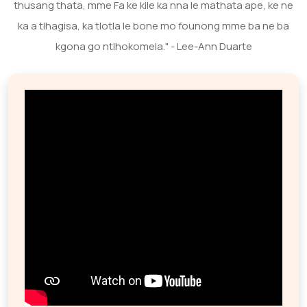
thusang thata, mme Fa ke kile ka nna le mathata ape, ke ne
ka a tlhagisa, ka tlotla le bone mo founong mme ba ne ba
kgona go ntlhokomela." - Lee-Ann Duarte