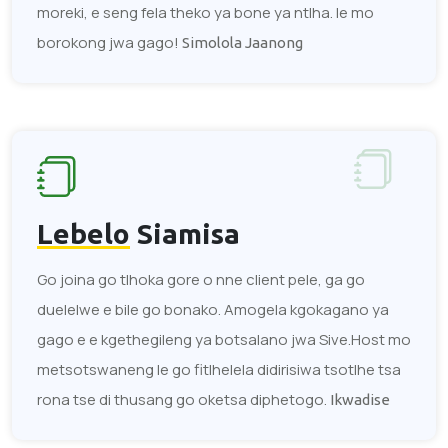
moreki, e seng fela theko ya bone ya ntlha. le mo
borokong jwa gago!
Simolola Jaanong
Lebelo
Siamisa
Go joina go tlhoka gore o nne client pele, ga go
duelelwe e bile go bonako. Amogela kgokagano ya
gago e e kgethegileng ya botsalano jwa Sive.Host mo
metsotswaneng le go fitlhelela didirisiwa tsotlhe tsa
rona tse di thusang go oketsa diphetogo.
Ikwadise