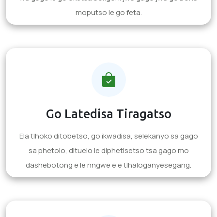
moputso le go feta.
Go Latedisa Tiragatso
Ela tlhoko ditobetso, go ikwadisa, selekanyo sa gago
sa phetolo, dituelo le diphetisetso tsa gago mo
dashebotong e le nngwe e e tlhaloganyesegang.