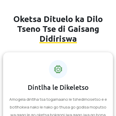
Oketsa Dituelo ka Dilo
Tseno Tse di Gaisang
Didiriswa
Dintlha le Dikeletso
Amogela dintlha tsa togamaano le tshedimosetso e e
botlhokwa nako le nako go thusa go godisa moputso
wa gago le go oketsa bokgoni jwa gago jwa go bona