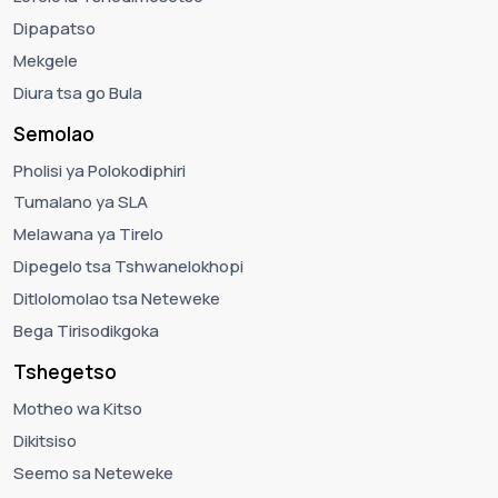
Dipapatso
Mekgele
Diura tsa go Bula
Semolao
Pholisi ya Polokodiphiri
Tumalano ya SLA
Melawana ya Tirelo
Dipegelo tsa Tshwanelokhopi
Ditlolomolao tsa Neteweke
Bega Tirisodikgoka
Tshegetso
Motheo wa Kitso
Dikitsiso
Seemo sa Neteweke