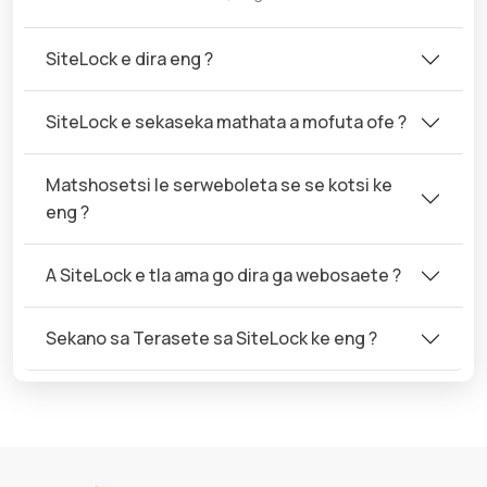
SiteLock e dira eng ?
SiteLock e sekaseka mathata a mofuta ofe ?
Matshosetsi le serweboleta se se kotsi ke
eng ?
A SiteLock e tla ama go dira ga webosaete ?
Sekano sa Terasete sa SiteLock ke eng ?