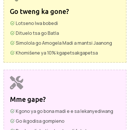
Go tweng ka gone?
Lotseno lwa bobedi
Dituelo tsa go Batla
Simolola go Amogela Madi a mantsi Jaanong
Khomišene ya 10% kgapetsakgapetsa
Mme gape?
Kgono ya go bona madi e e sa lekanyediwang
Go ikgodisa gompieno