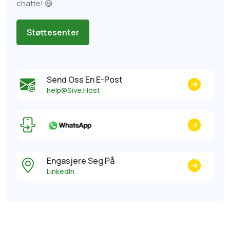
chatte! 😃
Støttesenter
Send Oss ​​en E-Post
help@Sive.Host
Engasjere Seg På
LinkedIn