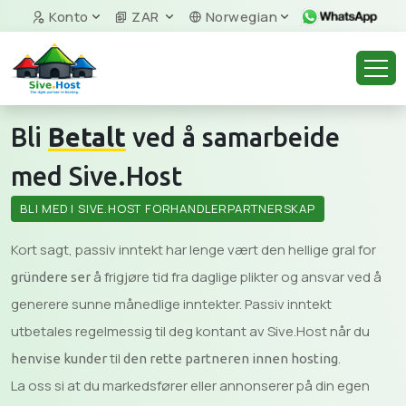
Konto
ZAR
Norwegian
Bli
Betalt
ved å samarbeide
med Sive.Host
BLI MED I SIVE.HOST FORHANDLERPARTNERSKAP
Kort sagt, passiv inntekt har lenge vært den hellige gral for
å frigjøre tid fra daglige plikter og ansvar ved å
gründere ser
generere sunne månedlige inntekter. Passiv inntekt
utbetales regelmessig til deg kontant av Sive.Host når du
til
.
henvise kunder
den rette partneren innen hosting
La oss si at du markedsfører eller annonserer på din egen