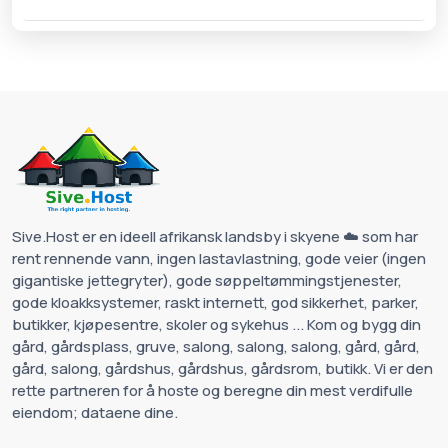
Sive.Host er en ideell afrikansk landsby i skyene ☁️ som har
rent rennende vann, ingen lastavlastning, gode veier (ingen
gigantiske jettegryter), gode søppeltømmingstjenester,
gode kloakksystemer, raskt internett, god sikkerhet, parker,
butikker, kjøpesentre, skoler og sykehus ... Kom og bygg din
gård, gårdsplass, gruve, salong, salong, salong, gård, gård,
gård, salong, gårdshus, gårdshus, gårdsrom, butikk. Vi er den
rette partneren for å hoste og beregne din mest verdifulle
eiendom; dataene dine.