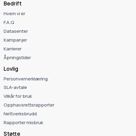
Bedrift
Hvem vi er
F.A.Q
Datasenter
Kampanjer
Karrierer
Åpningstider
Lovlig
Personvernerklæring
SLA-avtale
Vilkår for bruk
Opphavsrettsrapporter
Nettverksbrudd
Rapporter misbruk
Støtte