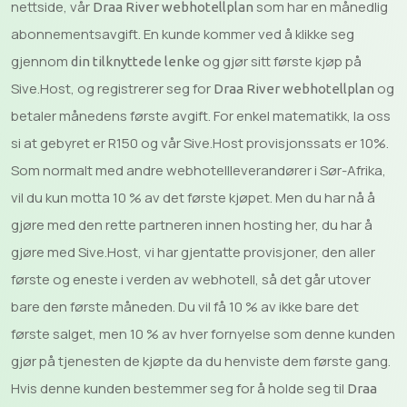
nettside, vår
som har en månedlig
Draa River webhotellplan
abonnementsavgift. En kunde kommer ved å klikke seg
gjennom
og gjør sitt første kjøp på
din tilknyttede lenke
Sive.Host, og registrerer seg for
og
Draa River webhotellplan
betaler månedens første avgift. For enkel matematikk, la oss
si at gebyret er R150 og vår Sive.Host provisjonssats er 10%.
Som normalt med andre webhotellleverandører i Sør-Afrika,
vil du kun motta 10 % av det første kjøpet. Men du har nå å
gjøre med den rette partneren innen hosting her, du har å
gjøre med Sive.Host, vi har gjentatte provisjoner, den aller
første og eneste i verden av webhotell, så det går utover
bare den første måneden. Du vil få 10 % av ikke bare det
første salget, men 10 % av hver fornyelse som denne kunden
gjør på tjenesten de kjøpte da du henviste dem første gang.
Hvis denne kunden bestemmer seg for å holde seg til
Draa