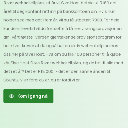
i et år vil Sive.Host betale ut R180 det
River webhotellplan
året til deg kontant rett inn på bankkontoen din. Hvis hun
holder seg med det i fem år, vil du få utbetalt R900. For hele
kundens levetid vil du fortsette å få henvisningsprovisjonen
din! Vårt første i verden gjentakende provisjonsprogram for
hele livet krever at du også har en aktiv webhotellplan hos
oss her på Sive.Host. Hva om du fikk 100 personer til å kjøpe
vår Sive.Host
, og de holdt alle med
Draa River webhotellplan
det i et år? Det er R18 000! - det er den sanne ånden til
Ubuntu, vi er fordi du er, du er fordi vi er.
Kom i gang nå