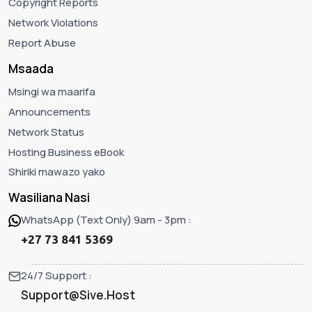
Copyright Reports
Network Violations
Report Abuse
Msaada
Msingi wa maarifa
Announcements
Network Status
Hosting Business eBook
Shiriki mawazo yako
Wasiliana Nasi
WhatsApp (Text Only) 9am - 3pm :
+27 73 841 5369
24/7 Support :
Support@Sive.Host