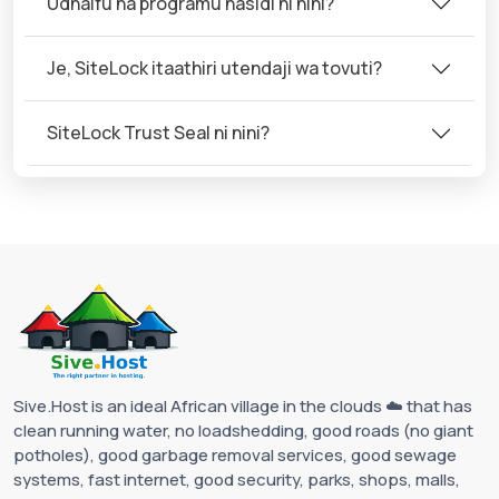
Udhaifu na programu hasidi ni nini?
Je, SiteLock itaathiri utendaji wa tovuti?
SiteLock Trust Seal ni nini?
Sive.Host is an ideal African village in the clouds ☁️ that has
clean running water, no loadshedding, good roads (no giant
potholes), good garbage removal services, good sewage
systems, fast internet, good security, parks, shops, malls,