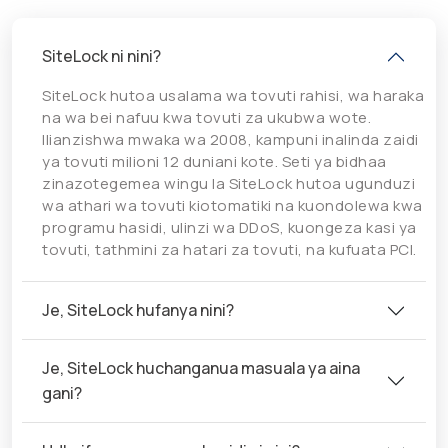
SiteLock ni nini?
SiteLock hutoa usalama wa tovuti rahisi, wa haraka
na wa bei nafuu kwa tovuti za ukubwa wote.
Ilianzishwa mwaka wa 2008, kampuni inalinda zaidi
ya tovuti milioni 12 duniani kote. Seti ya bidhaa
zinazotegemea wingu la SiteLock hutoa ugunduzi
wa athari wa tovuti kiotomatiki na kuondolewa kwa
programu hasidi, ulinzi wa DDoS, kuongeza kasi ya
tovuti, tathmini za hatari za tovuti, na kufuata PCI.
Je, SiteLock hufanya nini?
Je, SiteLock huchanganua masuala ya aina
gani?