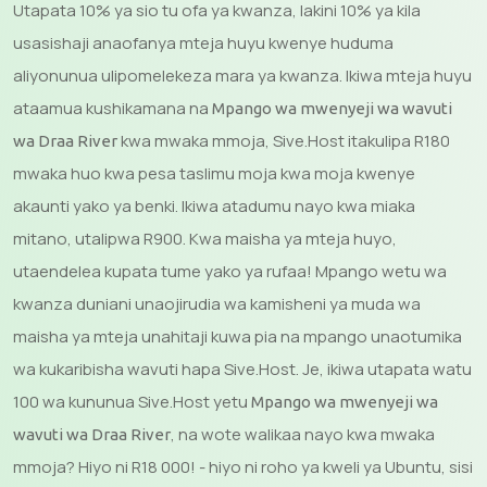
Utapata 10% ya sio tu ofa ya kwanza, lakini 10% ya kila
usasishaji anaofanya mteja huyu kwenye huduma
aliyonunua ulipomelekeza mara ya kwanza. Ikiwa mteja huyu
ataamua kushikamana na
Mpango wa mwenyeji wa wavuti
kwa mwaka mmoja, Sive.Host itakulipa R180
wa Draa River
mwaka huo kwa pesa taslimu moja kwa moja kwenye
akaunti yako ya benki. Ikiwa atadumu nayo kwa miaka
mitano, utalipwa R900. Kwa maisha ya mteja huyo,
utaendelea kupata tume yako ya rufaa! Mpango wetu wa
kwanza duniani unaojirudia wa kamisheni ya muda wa
maisha ya mteja unahitaji kuwa pia na mpango unaotumika
wa kukaribisha wavuti hapa Sive.Host. Je, ikiwa utapata watu
100 wa kununua Sive.Host yetu
Mpango wa mwenyeji wa
, na wote walikaa nayo kwa mwaka
wavuti wa Draa River
mmoja? Hiyo ni R18 000! - hiyo ni roho ya kweli ya Ubuntu, sisi