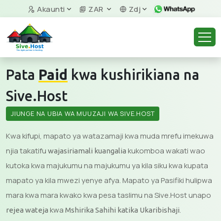
Akaunti
ZAR
Zdj
Pata
Paid
kwa kushirikiana na
Sive.Host
JIUNGE NA UBIA WA MUUZAJI WA SIVE.HOST
Kwa kifupi, mapato ya watazamaji kwa muda mrefu imekuwa
njia takatifu
kukomboa wakati wao
wajasiriamali kuangalia
kutoka kwa majukumu na majukumu ya kila siku kwa kupata
mapato ya kila mwezi yenye afya. Mapato ya Pasifiki hulipwa
mara kwa mara kwako kwa pesa taslimu na Sive.Host unapo
kwa
.
rejea wateja
Mshirika Sahihi katika Ukaribishaji