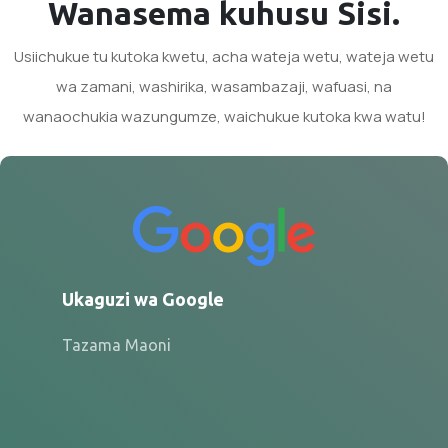
Wanasema kuhusu Sisi.
Usiichukue tu kutoka kwetu, acha wateja wetu, wateja wetu
wa zamani, washirika, wasambazaji, wafuasi, na
wanaochukia wazungumze, waichukue kutoka kwa watu!
Ukaguzi wa Google
Tazama Maoni