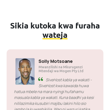
Sikia kutoka kwa furaha
wateja
Solly Motsoane
Mwanzilishi na Mkurugenzi
Mtendaji wa Mogen Pty Ltd
SiveHost kabla ya wakati -
SiveHost kwa kawaida huwa
hatua mbele na mara nyingi hufahamu
masuala kabla ya wakati. Kuna baadhi ya kesi
nililazimika kusubiri majibu lakini hilo sio
jambo la kuwashikilia. Wao ni wazuri katika