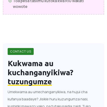
Toa pesa taslimu kutoka kwa R10 wakati
wowote
CONTACT US
Kukwama au
kuchanganyikiwa?
tuzungumze
Umekwama au umechanganyikiwa, na hujui cha
kufanya baadaye? Jisikie huru kuzungumza nasi,
kushiriki mawazo yako, na tutakusaidia zaidi. Tuko