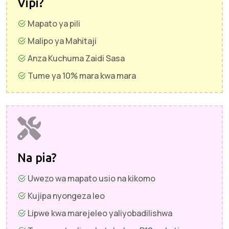
Vipi?
Mapato ya pili
Malipo ya Mahitaji
Anza Kuchuma Zaidi Sasa
Tume ya 10% mara kwa mara
Na pia?
Uwezo wa mapato usio na kikomo
Kujipa nyongeza leo
Lipwe kwa marejeleo yaliyobadilishwa