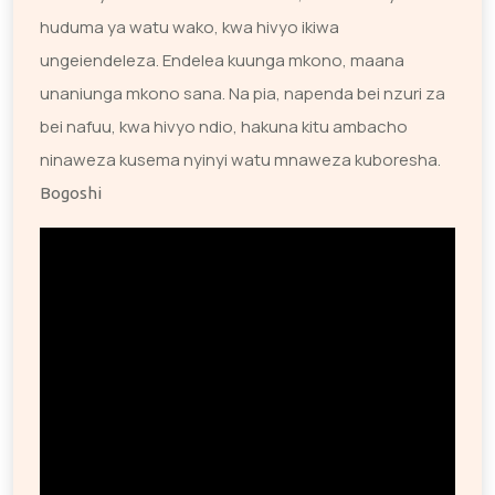
huduma ya watu wako, kwa hivyo ikiwa
ungeiendeleza. Endelea kuunga mkono, maana
unaniunga mkono sana. Na pia, napenda bei nzuri za
bei nafuu, kwa hivyo ndio, hakuna kitu ambacho
ninaweza kusema nyinyi watu mnaweza kuboresha.
Bogoshi