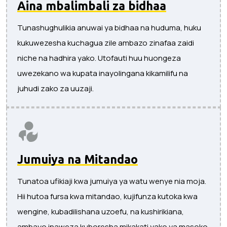
Aina mbalimbali za bidhaa
Tunashughulikia anuwai ya bidhaa na huduma, huku
kukuwezesha kuchagua zile ambazo zinafaa zaidi
niche na hadhira yako. Utofauti huu huongeza
uwezekano wa kupata inayolingana kikamilifu na
juhudi zako za uuzaji.
Jumuiya na Mitandao
Tunatoa ufikiaji kwa jumuiya ya watu wenye nia moja.
Hii hutoa fursa kwa mitandao, kujifunza kutoka kwa
wengine, kubadilishana uzoefu, na kushirikiana,
ambayo inaweza kuboresha mikakati yako ya masoko