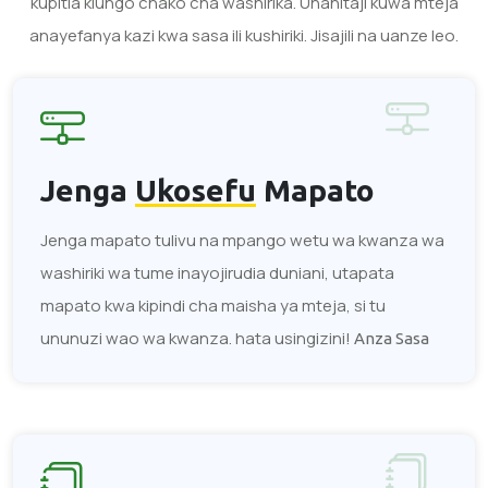
kupitia kiungo chako cha washirika. Unahitaji kuwa mteja
anayefanya kazi kwa sasa ili kushiriki. Jisajili na uanze leo.
Jenga
Ukosefu
Mapato
Jenga mapato tulivu na mpango wetu wa kwanza wa
washiriki wa tume inayojirudia duniani, utapata
mapato kwa kipindi cha maisha ya mteja, si tu
ununuzi wao wa kwanza. hata usingizini!
Anza Sasa