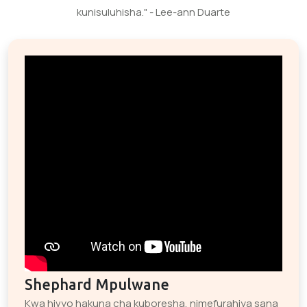
kunisuluhisha." - Lee-ann Duarte
Shephard Mpulwane
Kwa hivyo hakuna cha kuboresha, nimefurahiya sana