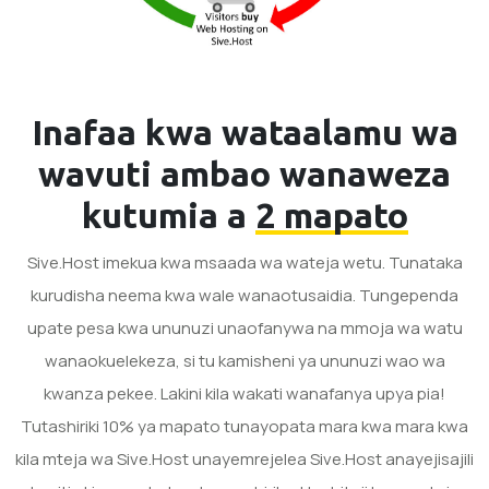
Inafaa kwa wataalamu wa
wavuti ambao wanaweza
kutumia a
2 mapato
Sive.Host imekua kwa msaada wa wateja wetu. Tunataka
kurudisha neema kwa wale wanaotusaidia. Tungependa
upate pesa kwa ununuzi unaofanywa na mmoja wa watu
wanaokuelekeza, si tu kamisheni ya ununuzi wao wa
kwanza pekee. Lakini kila wakati wanafanya upya pia!
Tutashiriki 10% ya mapato tunayopata mara kwa mara kwa
kila mteja wa Sive.Host unayemrejelea Sive.Host anayejisajili