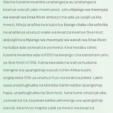
Wacha tuseme kwamba unatangaza au unatangaza
kwenye wavuti yako mwenyewe, yetu
Mpango wa mwenyeji
ambayo ina ada ya usajili ya kila
wa wavuti wa Draa River
mwezi. Mteja anafika kwa kubofya
kiungo chako cha ushirika
na anafanya ununuzi wake wa kwanza kwenye Sive.Host,
akijisajili kwa
Mpango wa mwenyeji wa wavuti wa Draa River
na kulipa ada ya kwanza ya mwezi. Kwa hesabu rahisi,
tuseme kwamba ada ni R150 na kiwango cha kamisheni yetu
ya Sive.Host ni 10%. Kama kawaida na watoa huduma
wengine wa upangishaji wavuti nchini Afrika Kusini,
ungepokea 10% ya ununuzi huo wa kwanza pekee. Lakini
sasa unashughulika na Mshirika Sahihi katika Upangishaji
hapa, unashughulika na Sive.Host, tuna tume zinazojirudia,
za kwanza na za pekee katika ulimwengu wa upangishaji
wavuti, kwa hivyo inapita zaidi ya mwezi wa kwanza.