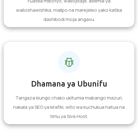
Fuatilia mibofyo, waliojisajili, asilimia ya
walioshawishika, malipo na marejeleo yako katika
dashibodi moja angavu.
Dhamana ya Ubunifu
Tangaza kiungo chako ukitumia mabango mazuri,
nakala ya SEO ya kirafiki, wito wa kuchukua hatua na
timu ya Sive.Host.