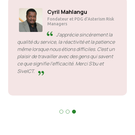
Solly Motsoane
Fondateur et PDG de Mogen Pty
Ltd
SiveHost en avance -
SiveHost a généralement une
longueur d'avance et est généralement
conscient des problèmes à l'avance. Il y a des
cas où j'ai dû attendre une réponse mais ce
n'est pas quelque chose à leur reprocher. Ils
sont bons dans ce qu’ils font.