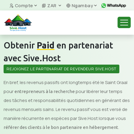
Compte
ZAR
Ngambay
Obtenir
Paid
en partenariat
avec Sive.Host
REJOIGNEZ LE PARTENARIAT DE REVENDEUR SIVE.HOST
En bref, les revenus passifs ont longtemps été le Saint Graal
pour
pour libérer leur temps
entrepreneurs à la recherche
des tâches et responsabilités quotidiennes en générant des
revenus mensuels sains. Le revenu passif vous est versé de
manière récurrente en espèces par Sive.Host lorsque vous
à
.
référer des clients
le bon partenaire en hébergement