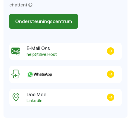
chatten! 😃
Ondersteuningscentrum
E-Mail Ons
help@Sive.Host
Doe Mee
LinkedIn