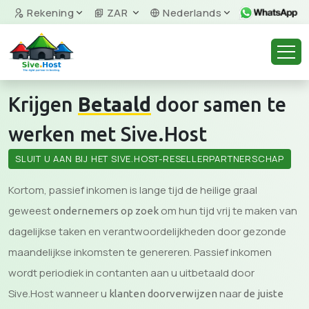
Rekening
ZAR
Nederlands
Krijgen
Betaald
door samen te
werken met Sive.Host
SLUIT U AAN BIJ HET SIVE.HOST-RESELLERPARTNERSCHAP
Kortom, passief inkomen is lange tijd de heilige graal
geweest
om hun tijd vrij te maken van
ondernemers op zoek
dagelijkse taken en verantwoordelijkheden door gezonde
maandelijkse inkomsten te genereren. Passief inkomen
wordt periodiek in contanten aan u uitbetaald door
Sive.Host wanneer u
naar
klanten doorverwijzen
de juiste