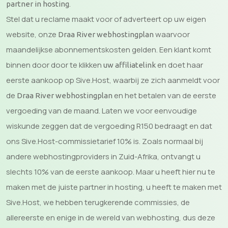
.
partner in hosting
Stel dat u reclame maakt voor of adverteert op uw eigen
website, onze
waarvoor
Draa River webhostingplan
maandelijkse abonnementskosten gelden. Een klant komt
binnen door door te klikken
en doet haar
uw affiliatelink
eerste aankoop op Sive.Host, waarbij ze zich aanmeldt voor
de
en het betalen van de eerste
Draa River webhostingplan
vergoeding van de maand. Laten we voor eenvoudige
wiskunde zeggen dat de vergoeding R150 bedraagt ​​en dat
ons Sive.Host-commissietarief 10% is. Zoals normaal bij
andere webhostingproviders in Zuid-Afrika, ontvangt u
slechts 10% van de eerste aankoop. Maar u heeft hier nu te
maken met de juiste partner in hosting, u heeft te maken met
Sive.Host, we hebben terugkerende commissies, de
allereerste en enige in de wereld van webhosting, dus deze