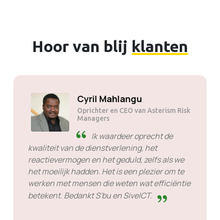
Hoor van blij
klanten
Solly Motsoane
Oprichter en CEO van Mogen Pty
Ltd
SiveHost van tevoren -
SiveHost is meestal een stap
voor en is meestal van tevoren op de hoogte
van problemen. Er zijn enkele gevallen waarin
ik op antwoord moest wachten, maar dat is
niet iets wat ik hen kan verwijten. Ze zijn goed
in wat ze doen.