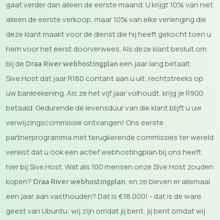
gaat verder dan alleen de eerste maand. U krijgt 10% van niet
alleen de eerste verkoop, maar 10% van elke verlenging die
deze klant maakt voor de dienst die hij heeft gekocht toen u
hem voor het eerst doorverwees. Als deze klant besluit om
bij de
een jaar lang betaalt
Draa River webhostingplan
Sive.Host dat jaar R180 contant aan u uit, rechtstreeks op
uw bankrekening. Als ze het vijf jaar volhoudt, krijg je R900
betaald. Gedurende de levensduur van die klant blijft u uw
verwijzingscommissie ontvangen! Ons eerste
partnerprogramma met terugkerende commissies ter wereld
vereist dat u ook een actief webhostingplan bij ons heeft
hier bij Sive.Host. Wat als 100 mensen onze Sive.Host zouden
kopen?
, en ze bleven er allemaal
Draa River webhostingplan
een jaar aan vasthouden? Dat is €18.000! - dat is de ware
geest van Ubuntu: wij zijn omdat jij bent, jij bent omdat wij