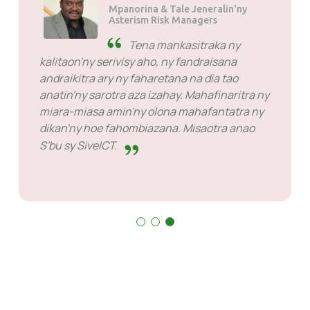
Mpanorina sy Tale Jeneralin'ny
Mogen Pty Ltd
SiveHost mialoha ny
fotoana - SiveHost dia mazàna
dingana iray mialoha ary mahafantatra olana
mialoha ny fotoana. Misy tranga sasany izay
tsy maintsy niandry ny valiny aho saingy tsy
zavatra tokony hotazonina amin'izy ireo izany.
Mahay ny ataony izy ireo.