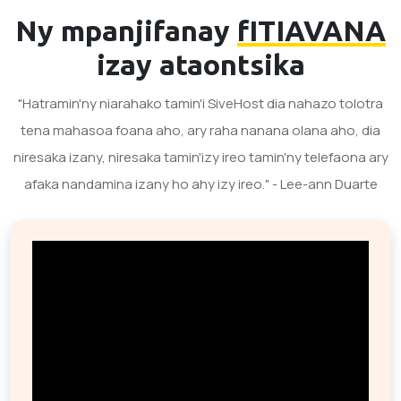
Ny mpanjifanay
fITIAVANA
izay ataontsika
"Hatramin'ny niarahako tamin'i SiveHost dia nahazo tolotra
tena mahasoa foana aho, ary raha nanana olana aho, dia
niresaka izany, niresaka tamin'izy ireo tamin'ny telefaona ary
afaka nandamina izany ho ahy izy ireo." - Lee-ann Duarte