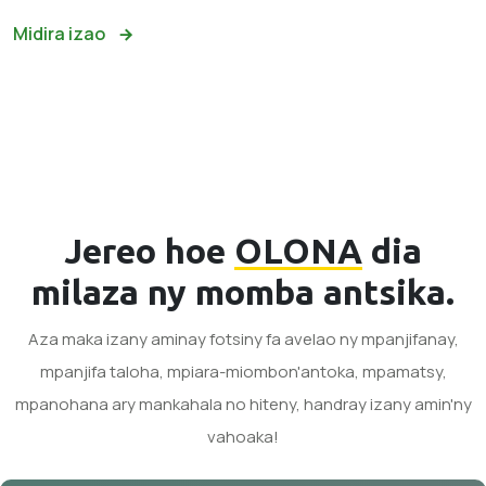
Midira izao
Jereo hoe
OLONA
dia
milaza ny momba antsika.
Aza maka izany aminay fotsiny fa avelao ny mpanjifanay,
mpanjifa taloha, mpiara-miombon'antoka, mpamatsy,
mpanohana ary mankahala no hiteny, handray izany amin'ny
vahoaka!