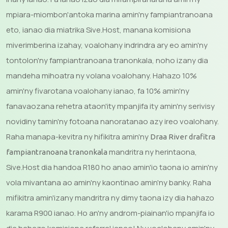
mpiara-miombon'antoka marina amin'ny fampiantranoana
eto, ianao dia miatrika Sive.Host, manana komisiona
miverimberina izahay, voalohany indrindra ary eo amin'ny
tontolon'ny fampiantranoana tranonkala, noho izany dia
mandeha mihoatra ny volana voalohany. Hahazo 10%
amin'ny fivarotana voalohany ianao, fa 10% amin'ny
fanavaozana rehetra ataon'ity mpanjifa ity amin'ny serivisy
novidiny tamin'ny fotoana nanoratanao azy ireo voalohany.
Raha manapa-kevitra ny hifikitra amin'ny
Draa River drafitra
mandritra ny herintaona,
fampiantranoana tranonkala
Sive.Host dia handoa R180 ho anao amin'io taona io amin'ny
vola mivantana ao amin'ny kaontinao amin'ny banky. Raha
mifikitra amin'izany mandritra ny dimy taona izy dia hahazo
karama R900 ianao. Ho an'ny androm-piainan'io mpanjifa io