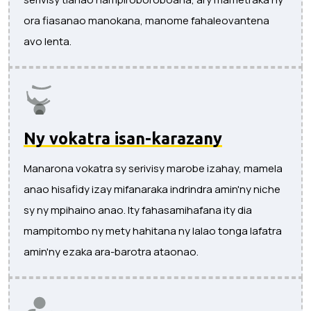
ora fiasanao manokana, manome fahaleovantena
avo lenta.
Ny vokatra isan-karazany
Manarona vokatra sy serivisy marobe izahay, mamela
anao hisafidy izay mifanaraka indrindra amin'ny niche
sy ny mpihaino anao. Ity fahasamihafana ity dia
mampitombo ny mety hahitana ny lalao tonga lafatra
amin'ny ezaka ara-barotra ataonao.