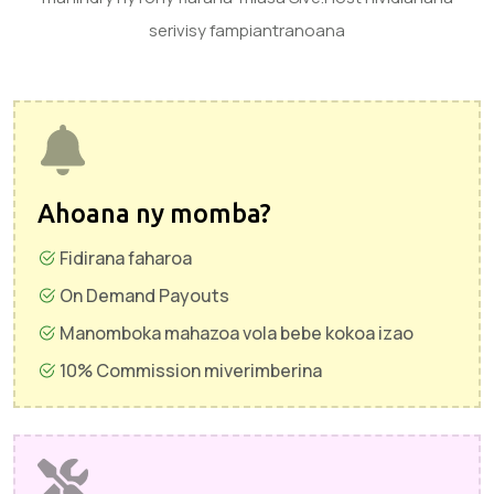
serivisy fampiantranoana
Ahoana ny momba?
Fidirana faharoa
On Demand Payouts
Manomboka mahazoa vola bebe kokoa izao
10% Commission miverimberina