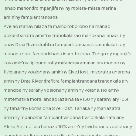
ianao
ny
manondro mpanjifa
ny mpiara-miasa marina
.
amin'ny fampiantranoana
Avelao izahay hilaza fa mampiroborobo na manao
dokambarotra amin'ny tranokalanao manokana ianao, ny
anay
izay
Draa River drafitra fampiantranoana tranonkala
manana sara famandrihana isam-bolana. Tonga ny mpanjifa
iray amin'ny fipihana
ary manao ny
rohy mifandray aminao
fividianany voalohany amin'ny Sive.Host, misoratra anarana
amin'ny
ary
Draa River drafitra fampiantranoana tranonkala
mandoa ny sarany voalohany amin'ny volana. Ho an'ny
matematika mora, andao lazaina fa R150 ny sarany ary 10%
ny tahan'ny komisiona Sive.Host. Tahaka ny mahazatra
amin'ny mpanome fampiantranoana tranonkala hafa any
Afrika Atsimo, dia hahazo 10% amin'ny fividianana voalohany
ihany ianao. Fa ianao izao dia mifampiraharaha amin'ny