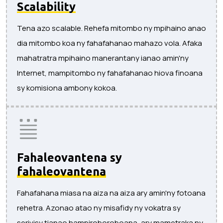
Scalability
Tena azo scalable. Rehefa mitombo ny mpihaino anao
dia mitombo koa ny fahafahanao mahazo vola. Afaka
mahatratra mpihaino manerantany ianao amin'ny
Internet, mampitombo ny fahafahanao hiova finoana
sy komisiona ambony kokoa.
Fahaleovantena sy
fahaleovantena
Fahafahana miasa na aiza na aiza ary amin'ny fotoana
rehetra. Azonao atao ny misafidy ny vokatra sy
serivisy tianao hampiroboroboana, ary mametraka ny