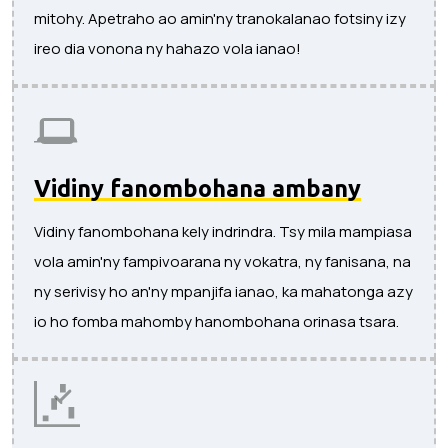
mitohy. Apetraho ao amin'ny tranokalanao fotsiny izy
ireo dia vonona ny hahazo vola ianao!
Vidiny fanombohana ambany
Vidiny fanombohana kely indrindra. Tsy mila mampiasa
vola amin'ny fampivoarana ny vokatra, ny fanisana, na
ny serivisy ho an'ny mpanjifa ianao, ka mahatonga azy
io ho fomba mahomby hanombohana orinasa tsara.