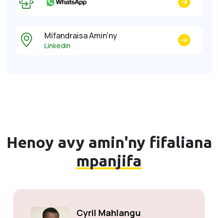
Mifandraisa Amin'ny
Linkedin
Henoy avy amin'ny fifaliana
mpanjifa
Solly Motsoane