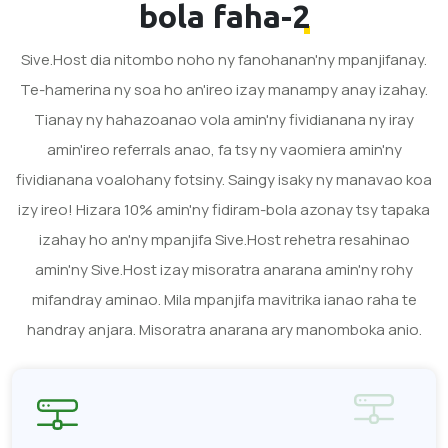
bola faha-2
Sive.Host dia nitombo noho ny fanohanan'ny mpanjifanay.
Te-hamerina ny soa ho an'ireo izay manampy anay izahay.
Tianay ny hahazoanao vola amin'ny fividianana ny iray
amin'ireo referrals anao, fa tsy ny vaomiera amin'ny
fividianana voalohany fotsiny. Saingy isaky ny manavao koa
izy ireo! Hizara 10% amin'ny fidiram-bola azonay tsy tapaka
izahay ho an'ny mpanjifa Sive.Host rehetra resahinao
amin'ny Sive.Host izay misoratra anarana amin'ny rohy
mifandray aminao. Mila mpanjifa mavitrika ianao raha te
handray anjara. Misoratra anarana ary manomboka anio.