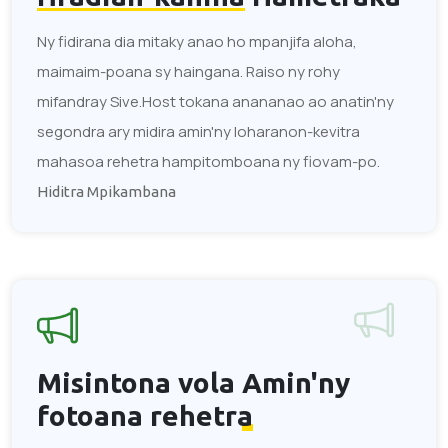
Ny fidirana dia mitaky anao ho mpanjifa aloha,
maimaim-poana sy haingana. Raiso ny rohy
mifandray Sive.Host tokana anananao ao anatin'ny
segondra ary midira amin'ny loharanon-kevitra
mahasoa rehetra hampitomboana ny fiovam-po.
Hiditra Mpikambana
Misintona vola
Amin'ny
fotoana rehetra