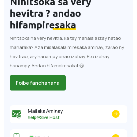
Nihitsoka sa very
hevitra ?
andao
hifampiresaka
Nihitsoka na very hevitra, ka tsy mahalala izay hatao
manaraka? Aza misalasala miresaka aminay, zarao ny
hevitrao, ary hanampy anao izahay. Eto izahay
hanampy. Andao hifampiresaka! 😃
Foibe fanohanana
Mailaka Aminay
help@Sive.Host