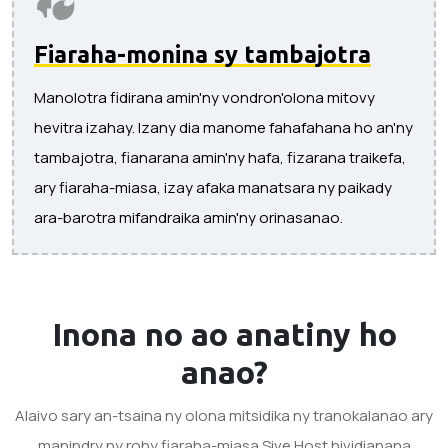
Fiaraha-monina sy tambajotra
Manolotra fidirana amin'ny vondron'olona mitovy
hevitra izahay. Izany dia manome fahafahana ho an'ny
tambajotra, fianarana amin'ny hafa, fizarana traikefa,
ary fiaraha-miasa, izay afaka manatsara ny paikady
ara-barotra mifandraika amin'ny orinasanao.
Inona no ao anatiny
ho
anao?
Alaivo sary an-tsaina ny olona mitsidika ny tranokalanao ary
manindry ny rohy fiaraha-miasa Sive.Host hividianana