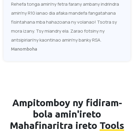
Rehefa tonga amin'ny fetra farany ambany indrindra
amin'ny R10 ianao dia afaka mandefa fangatahana
fisintahana mba hahazoana ny volanao! Tsotra sy
mora izany. Tsy miandry ela. Zarao fotsiny ny
antsipirian'ny kaontinao amin'ny banky RSA.
Manomboha
Ampitomboy ny fidiram-
bola amin'ireto
Mahafinaritra ireto
Tools