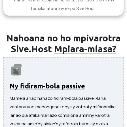
hetsika ataon'ny ekipa Sive.Host.
Nahoana no ho mpivarotra
Sive.Host
Mpiara-miasa?
Ny fidiram-bola passive
Mamela anao hahazo fidiram-bola passive. Raha
vantany vao manangana rohy sy votoaty mifandraika
ianao dia afaka mahazo komisiona amin'ny varotra
vokarina amin'ny alàlan'ny referrals tsy misy ezaka