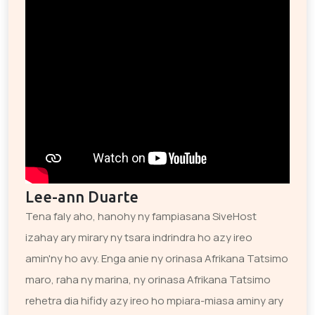
Lee-ann Duarte
Tena faly aho, hanohy ny fampiasana SiveHost
izahay ary mirary ny tsara indrindra ho azy ireo
amin'ny ho avy. Enga anie ny orinasa Afrikana Tatsimo
maro, raha ny marina, ny orinasa Afrikana Tatsimo
rehetra dia hifidy azy ireo ho mpiara-miasa aminy ary