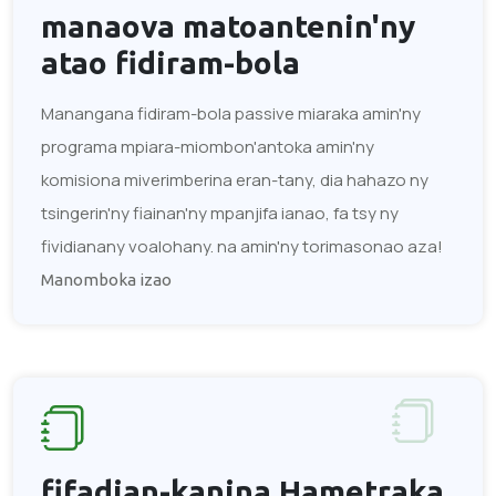
manaova
matoantenin'ny
atao
fidiram-bola
Manangana fidiram-bola passive miaraka amin'ny
programa mpiara-miombon'antoka amin'ny
komisiona miverimberina eran-tany, dia hahazo ny
tsingerin'ny fiainan'ny mpanjifa ianao, fa tsy ny
fividianany voalohany. na amin'ny torimasonao aza!
Manomboka izao
fifadian-kanina
Hametraka