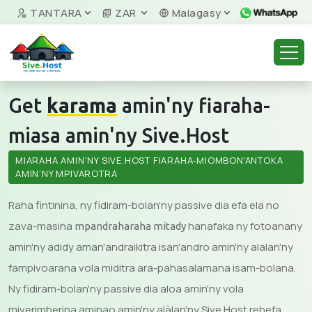
TANTARA
ZAR
Malagasy
Get
karama
amin'ny fiaraha-
miasa amin'ny Sive.Host
MIARAHA AMIN'NY SIVE.HOST FIARAHA-MIOMBON'ANTOKA
AMIN'NY MPIVAROTRA
Raha fintinina, ny fidiram-bolan'ny passive dia efa ela no
zava-masina
hanafaka ny fotoanany
mpandraharaha mitady
amin'ny adidy aman'andraikitra isan'andro amin'ny alalan'ny
fampivoarana vola miditra ara-pahasalamana isam-bolana.
Ny fidiram-bolan'ny passive dia aloa amin'ny vola
miverimberina aminao amin'ny alàlan'ny Sive.Host rehefa