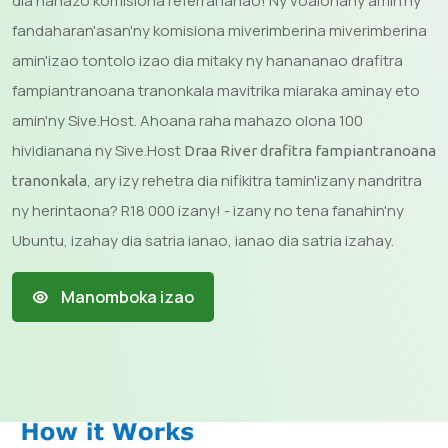
dia hahazo komisiona referral ianao! Ny voalohany amin'ny
fandaharan'asan'ny komisiona miverimberina miverimberina
amin'izao tontolo izao dia mitaky ny hanananao drafitra
fampiantranoana tranonkala mavitrika miaraka aminay eto
amin'ny Sive.Host. Ahoana raha mahazo olona 100
hividianana ny Sive.Host
Draa River drafitra fampiantranoana
, ary izy rehetra dia nifikitra tamin'izany nandritra
tranonkala
ny herintaona? R18 000 izany! - izany no tena fanahin'ny
Ubuntu, izahay dia satria ianao, ianao dia satria izahay.
Manomboka izao