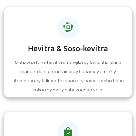
Hevitra & Soso-kevitra
Mahazoa toro-hevitra stratejika sy fampahalalana
manan-danja tsindraindray hanampy amin'ny
fitomboan'ny fidiram-bolanao ary hampitombo bebe
kokoa ny mety hahazoanao vola.