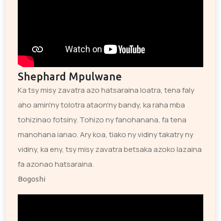
Shephard Mpulwane
Ka tsy misy zavatra azo hatsaraina loatra, tena faly
aho amin'ny tolotra ataon'ny bandy, ka raha mba
tohizinao fotsiny. Tohizo ny fanohanana, fa tena
manohana ianao. Ary koa, tiako ny vidiny takatry ny
vidiny, ka eny, tsy misy zavatra betsaka azoko lazaina
fa azonao hatsaraina.
Bogoshi