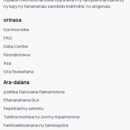
ny kajy ny fanananao sarobidy indrindra; ny angonao.
orinasa
Iza moa isika
FAQ
Data Center
fisondrotana
Asa
Ora fisokafana
Ara-dalàna
politika fiarovana fiainan'olona
Fifanarahana SLA
Fepetran'ny serivisy
Tatitra momba ny zon'ny mpamorona
Fanitsakitsahana ny tambajotra