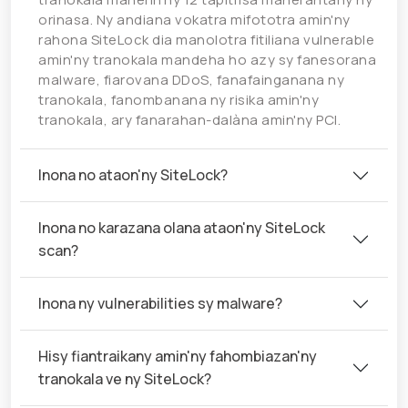
orinasa. Ny andiana vokatra mifototra amin'ny
rahona SiteLock dia manolotra fitiliana vulnerable
amin'ny tranokala mandeha ho azy sy fanesorana
malware, fiarovana DDoS, fanafainganana ny
tranokala, fanombanana ny risika amin'ny
tranokala, ary fanarahan-dalàna amin'ny PCI.
Inona no ataon'ny SiteLock?
Inona no karazana olana ataon'ny SiteLock
scan?
Inona ny vulnerabilities sy malware?
Hisy fiantraikany amin'ny fahombiazan'ny
tranokala ve ny SiteLock?