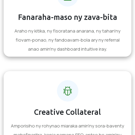
Fanaraha-maso ny zava-bita
Araho ny kitika, ny fisoratana anarana, ny tahan'ny
fiovam-ponao, ny fandoavam-bola ary ny referral
anao amin'ny dashboard intuitive iray.
Creative Collateral
Amporisiho ny rohynao miaraka amin'ny sora-baventy
mahafinaritra, kopia namana SEO, antso ho amin'ny