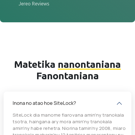
Jereo Reviews
Matetika
nanontaniana
Fanontaniana
Inona no atao hoe SiteLock?
SiteLock dia manome fiarovana amin'ny tranokala
tsotra, haingana ary mora amin'ny tranokala
amin'ny habe rehetra. Niorina tamin'ny 2008, miaro
tranokala maherin'ny 12 tapitrisa manerantany ny