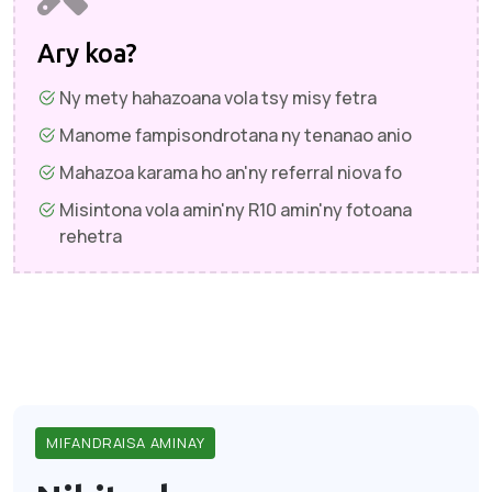
Ary koa?
Ny mety hahazoana vola tsy misy fetra
Manome fampisondrotana ny tenanao anio
Mahazoa karama ho an'ny referral niova fo
Misintona vola amin'ny R10 amin'ny fotoana
rehetra
MIFANDRAISA AMINAY