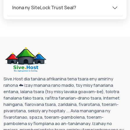
Inona ny SiteLock Trust Seal?
Sive.Host dia tanàna afrikanina tena tsara eny amin'ny
rahona ☁️ izay manana rano madio, tsy misy fanariana
entana, lalana tsara (tsy misy lavaka goavam-be), tolotra
fanalana fako tsara, rafitra fanarian-drano tsara, Internet
haingana, fiarovana tsara, zaridaina, fivarotana, toeram-
pivarotana, sekoly ary hopitaly ... Avia manangana ny
fivarotanao, spaza, toeram-pambolena, toeram-
pambolena sy fiompiana ao an-tanànanay. Izahay no
mpiara-miombon'antoka tsara amin'ny fampiantranoana sy