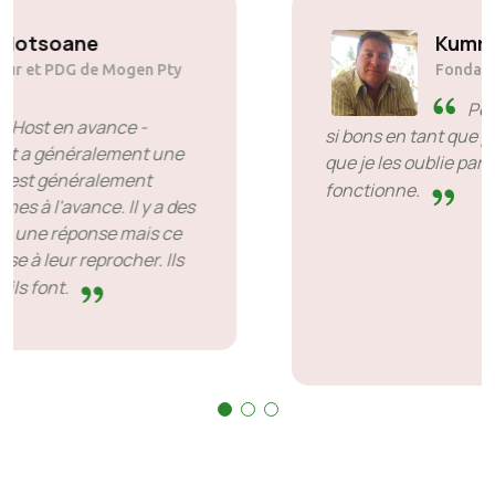
Solly Motsoane
Fondateur et PDG de Mogen Pty
Ltd
SiveHost en avance -
SiveHost a généralement une
longueur d'avance et est généralement
conscient des problèmes à l'avance. Il y a des
cas où j'ai dû attendre une réponse mais ce
n'est pas quelque chose à leur reprocher. Ils
sont bons dans ce qu’ils font.