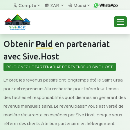
Compte
ZAR
Mossi
Obtenir
Paid
en partenariat
avec Sive.Host
REJOIGNEZ LE PARTENARIAT DE REVENDEUR SIVE.HOST
En bref, les revenus passifs ont longtemps été le Saint Graal
pour
pour libérer leur temps
entrepreneurs à la recherche
des tâches et responsabilités quotidiennes en générant des
revenus mensuels sains. Le revenu passif vous est versé de
manière récurrente en espèces par Sive.Host lorsque vous
à
.
référer des clients
le bon partenaire en hébergement