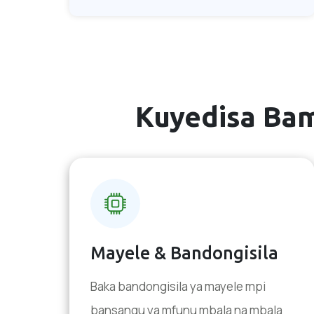
Kuyedisa Bam
Mayele & Bandongisila
Baka bandongisila ya mayele mpi
bansangu ya mfunu mbala na mbala