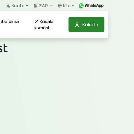
Konte
ZAR
Ktu
umba bima
Kusala
Kukota
kumosi
st