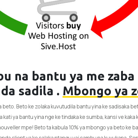
u na bantu ya me zaba k
da sadila .
Mbongo ya z
na beto. Beto ke zolaka kuvutudila bantu yina ke sadisaka b
ati ya bantu yina nge ke tindaka ke sumba, kansi ve kaka
ouveller mpe! Beto ta kabula 10% ya mbongo ya beto ke b
vanda client ya ke salaka ntangu yai sambu na kuvukana. So