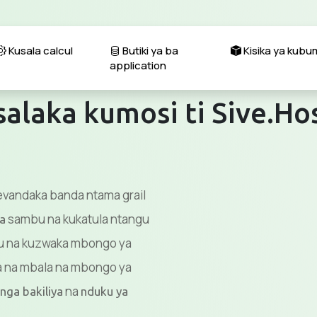
Kusala calcul
Butiki ya ba
Kisika ya kub
application
alaka kumosi ti Sive.Ho
evandaka banda ntama grail
sambu na kukatula ntangu
a
bu na kuzwaka mbongo ya
a na mbala na mbongo ya
na
nga bakiliya
nduku ya