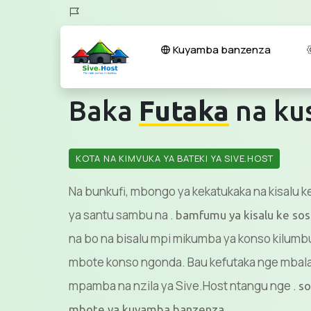
Kuyamba banzenza
Baka
Futaka
na kus
KOTA NA KIMVUKA YA BATEKI YA SIVE.HOST
Na bunkufi, mbongo ya kekatukaka na kisalu k
ya santu sambu na .
bamfumu ya kisalu ke sos
na bo na bisalu mpi mikumba ya konso kilum
mbote konso ngonda. Bau kefutaka nge mbal
mpamba na nzila ya Sive.Host ntangu nge .
so
.
mbote ya kuyamba banzenza