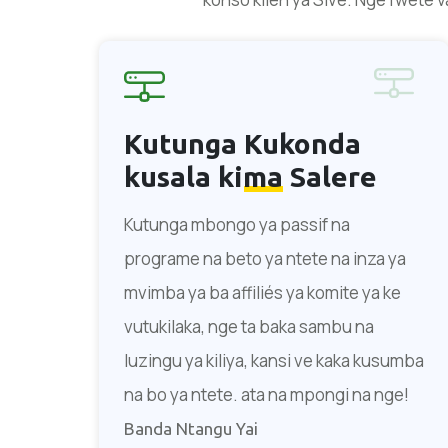
Kutunga
Kukonda
kusala kima
Salere
Kutunga mbongo ya passif na
programe na beto ya ntete na inza ya
mvimba ya ba affiliés ya komite ya ke
vutukilaka, nge ta baka sambu na
luzingu ya kiliya, kansi ve kaka kusumba
na bo ya ntete. ata na mpongi na nge!
Banda Ntangu Yai