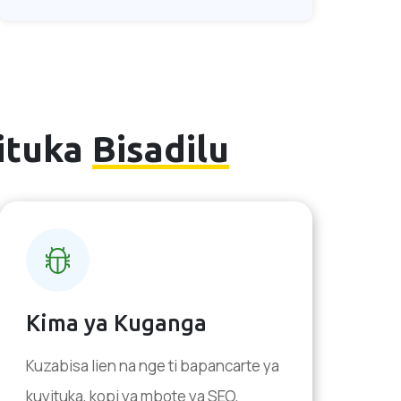
yituka
Bisadilu
Kima ya Kuganga
Kuzabisa lien na nge ti bapancarte ya
kuyituka, kopi ya mbote ya SEO,