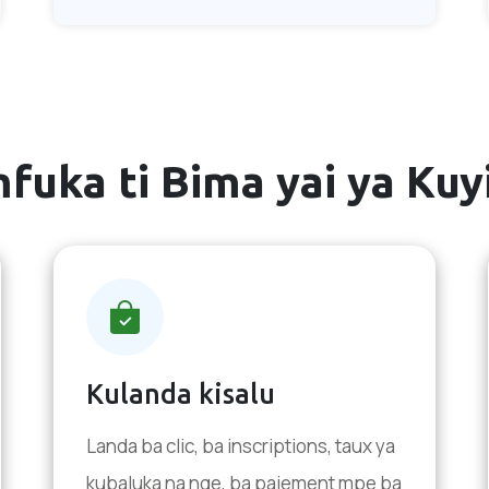
fuka ti Bima yai ya Ku
Kulanda kisalu
Landa ba clic, ba inscriptions, taux ya
kubaluka na nge, ba paiement mpe ba