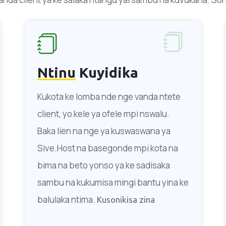
Ntinu
Kuyidika
Kukota ke lomba nde nge vanda ntete
client, yo kele ya ofele mpi nswalu.
Baka lien na nge ya kuswaswana ya
Sive.Host na basegonde mpi kota na
bima na beto yonso ya ke sadisaka
sambu na kukumisa mingi bantu yina ke
balulaka ntima.
Kusonikisa zina