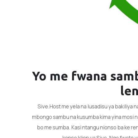
Yo me fwana samb
len
Sive.Host me yela na lusadisu ya bakiliya 
mbongo sambu na kusumba kima yina mosi na k
bo me sumba. Kasi ntangu nionso ba ke ren
konso klien ya Sive. Nge fwete 