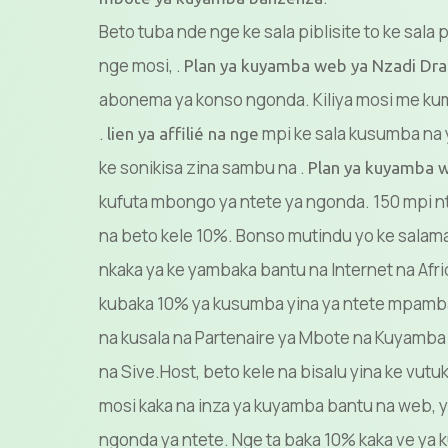
Beto tuba nde nge ke sala piblisite to ke sala p
nge mosi, .
Plan ya kuyamba web ya Nzadi Dra
abonema ya konso ngonda. Kiliya mosi me kum
.
mpi ke sala kusumba na y
lien ya affilié na nge
ke sonikisa zina sambu na .
Plan ya kuyamba 
kufuta mbongo ya ntete ya ngonda. 150 mpi nta
na beto kele 10%. Bonso mutindu yo ke salama
nkaka ya ke yambaka bantu na Internet na Afr
kubaka 10% ya kusumba yina ya ntete mpamba.
na kusala na Partenaire ya Mbote na Kuyamba 
na Sive.Host, beto kele na bisalu yina ke vutuk
mosi kaka na inza ya kuyamba bantu na web, ya
ngonda ya ntete. Nge ta baka 10% kaka ve ya k