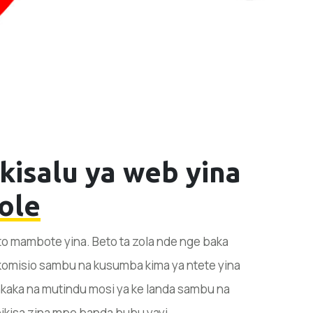
isalu ya web yina
ole
eto mambote yina. Beto ta zola nde nge baka
 komisio sambu na kusumba kima ya ntete yina
akaka na mutindu mosi ya ke landa sambu na
nikisa zina mpe banda bubu yayi.