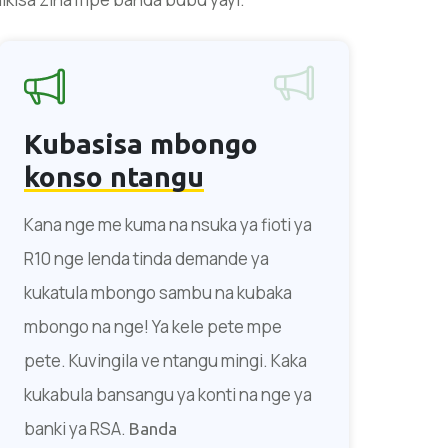
Kubasisa mbongo
konso ntangu
Kana nge me kuma na nsuka ya fioti ya
R10 nge lenda tinda demande ya
kukatula mbongo sambu na kubaka
mbongo na nge! Ya kele pete mpe
pete. Kuvingila ve ntangu mingi. Kaka
kukabula bansangu ya konti na nge ya
banki ya RSA.
Banda