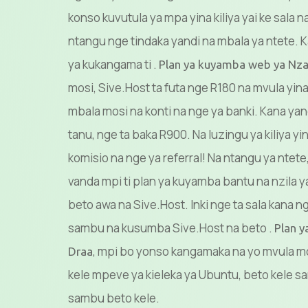
konso kuvutula ya mpa yina kiliya yai ke sala 
ntangu nge tindaka yandi na mbala ya ntete. K
ya kukangama ti .
Plan ya kuyamba web ya Nza
mosi, Sive.Host ta futa nge R180 na mvula y
mbala mosi na konti na nge ya banki. Kana y
tanu, nge ta baka R900. Na luzingu ya kiliya yi
komisio na nge ya referral! Na ntangu ya nte
vanda mpi ti plan ya kuyamba bantu na nzila ya
beto awa na Sive.Host. Inki nge ta sala kana 
sambu na kusumba Sive.Host na beto .
Plan 
, mpi bo yonso kangamaka na yo mvula mos
Draa
kele mpeve ya kieleka ya Ubuntu, beto kele s
sambu beto kele.