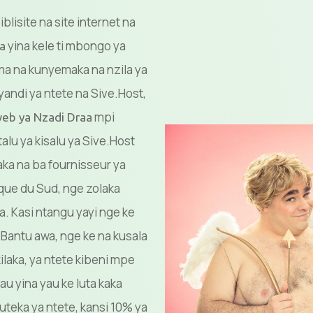
iblisite na site internet na
yina kele ti mbongo ya
a
a na kunyemaka na nzila ya
andi ya ntete na Sive.Host,
mpi
web ya Nzadi Draa
lu ya kisalu ya Sive.Host
ka na ba fournisseur ya
ique du Sud, nge zolaka
 Kasi ntangu yayi nge ke
Bantu awa, nge ke na kusala
ilaka, ya ntete kibeni mpe
u yina yau ke luta kaka
uteka ya ntete, kansi 10% ya