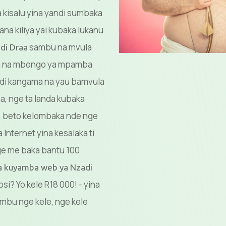
na kisalu yina yandi sumbaka
ana kiliya yai kubaka lukanu
sambu na mvula
di Draa
ina na mbongo ya mpamba
andi kangama na yau bamvula
na, nge ta landa kubaka
te, beto kelombaka nde nge
 Internet yina kesalaka ti
nge me baka bantu 100
ya kuyamba web ya Nzadi
i? Yo kele R18 000! - yina
ambu nge kele, nge kele