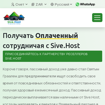
Счет
ZAR
Русский
Получать
Оплаченный
сотрудничая с Sive.Host
ПРИСОЕДИНЯЙТЕСЬ К ПАРТНЕРСТВУ РЕСЕЛЛЕРОВ
SIVE.HOST
Короче говоря, пассивный доход уже давно стал Святым
Граалем для
освободить свое
предприниматели ищут
время от повседневных обязанностей и ответственности,
получая здоровый ежемесячный доход. Пассивный доход
периодически выплачивается вам наличными от Sive.Host,
когда вы
к
направлять клиентов
Правильный партнер в