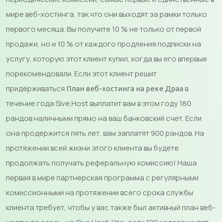
мире веб-хостинга, так что они выходят за рамки только
первого месяца. Вы получите 10 % не только от первой
продажи, но и 10 % от каждого продления подписки на
услугу, которую этот клиент купил, когда вы его впервые
порекомендовали. Если этот клиент решит
придерживаться
в
План веб-хостинга на реке Драа
течение года Sive.Host выплатит вам в этом году 180
рандов наличными прямо на ваш банковский счет. Если
она продержится пять лет, вам заплатят 900 рандов. На
протяжении всей жизни этого клиента вы будете
продолжать получать реферальную комиссию! Наша
первая в мире партнерская программа с регулярными
комиссионными на протяжении всего срока службы
клиента требует, чтобы у вас также был активный план веб-