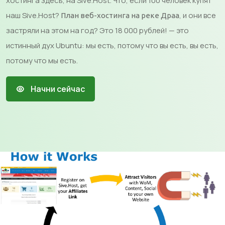
хостинга здесь, на Sive.Host. Что, если 100 человек купят
наш Sive.Host?
, и они все
План веб-хостинга на реке Драа
застряли на этом на год? Это 18 000 рублей! — это
истинный дух Ubuntu: мы есть, потому что вы есть, вы есть,
потому что мы есть.
Начни сейчас