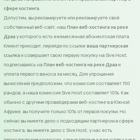
.
сфере хостинга
Допустим, вы рекламируете или рекламируете свой
собственный веб-сайт, наш
План веб-хостинга на реке
у которого есть ежемесячная абонентская плата.
Драа
Клиент приходит, перейдя по ссылке
ваша партнерская
и совершает свою первую покупку на Sive.Host,
ссылка
подписываясь на
и
План веб-хостинга на реке Драа
уплата первого взноса за месяц. Для упрощения
вычислений предположим, что комиссия составляет 150
рандов, а наша комиссия Sive.Host составляет 10%. Как
обычно с другими провайдерами веб-хостинга в Южной
Африке, вы получите только 10% от первой покупки. Но
сейчас вы имеете дело с подходящим партнером в сфере
хостинга, вы имеете дело с Sive.Host, у нас есть
периодические комиссии, самые первые и единственные в