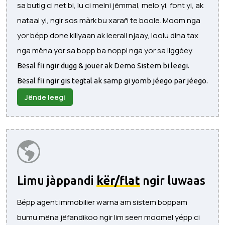
sa butig ci net bi, lu ci melni jëmmal, melo yi, font yi, ak
nataal yi, ngir sos màrk bu xarañ te boole. Moom nga
yor bépp done kiliyaan ak leerali njaay, loolu dina tax
nga mëna yor sa bopp ba noppi nga yor sa liggéey.
Bësal fii ngir dugg & jouer ak Demo Sistem bi leegi.
Bësal fii ngir gis tegtal ak samp gi yomb jéego par jéego.
Jënde leegi
Limu jàppandi
kër/flat
ngir luwaas
Bépp agent immobilier warna am sistem boppam
bumu mëna jëfandikoo ngir lim seen moomel yépp ci