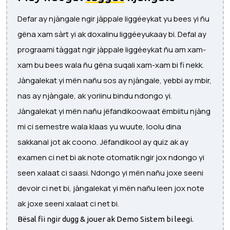
Defar ay njàngale ngir jàppale liggéeykat yu bees yi ñu
gëna xam sàrt yi ak doxalinu liggéeyukaay bi. Defal ay
prograami tàggat ngir jàppale liggéeykat ñu am xam-
xam bu bees wala ñu gëna suqali xam-xam bi fi nekk.
Jàngalekat yi mën nañu sos ay njàngale, yebbi ay mbir,
nas ay njàngale, ak yoriinu bindu ndongo yi.
Jàngalekat yi mën nañu jëfandikoowaat ëmbiitu njàng
mi ci semestre wala klaas yu wuute, loolu dina
sakkanal jot ak coono. Jëfandikool ay quiz ak ay
examen ci net bi ak note otomatik ngir jox ndongo yi
seen xalaat ci saasi. Ndongo yi mën nañu joxe seeni
devoir ci net bi, jàngalekat yi mën nañu leen jox note
ak joxe seeni xalaat ci net bi.
Bësal fii ngir dugg & jouer ak Demo Sistem bi leegi.