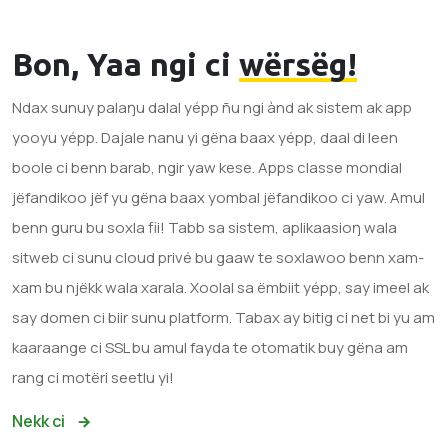
Bon, Yaa ngi ci
wërsëg!
Ndax sunuy palaŋu dalal yépp ñu ngi ànd ak sistem ak app
yooyu yépp. Dajale nanu yi gëna baax yépp, daal di leen
boole ci benn barab, ngir yaw kese. Apps classe mondial
jëfandikoo jëf yu gëna baax yombal jëfandikoo ci yaw. Amul
benn guru bu soxla fii! Tabb sa sistem, aplikaasioŋ wala
sitweb ci sunu cloud privé bu gaaw te soxlawoo benn xam-
xam bu njëkk wala xarala. Xoolal sa ëmbiit yépp, say imeel ak
say domen ci biir sunu platform. Tabax ay bitig ci net bi yu am
kaaraange ci SSL bu amul fayda te otomatik buy gëna am
rang ci motëri seetlu yi!
Nekk ci