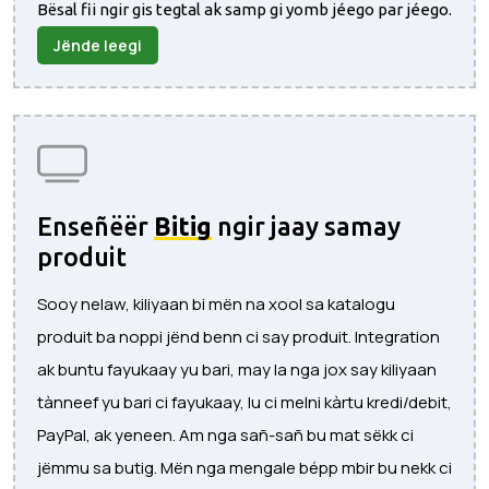
Bësal fii ngir gis tegtal ak samp gi yomb jéego par jéego.
Jënde leegi
Enseñëër
Bitig
ngir jaay samay
produit
Sooy nelaw, kiliyaan bi mën na xool sa katalogu
produit ba noppi jënd benn ci say produit. Integration
ak buntu fayukaay yu bari, may la nga jox say kiliyaan
tànneef yu bari ci fayukaay, lu ci melni kàrtu kredi/debit,
PayPal, ak yeneen. Am nga sañ-sañ bu mat sëkk ci
jëmmu sa butig. Mën nga mengale bépp mbir bu nekk ci