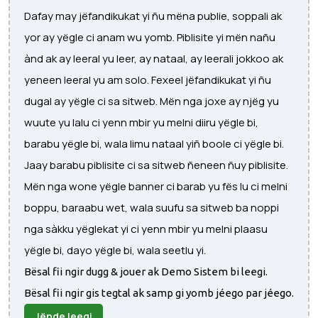
Dafay may jëfandikukat yi ñu mëna publie, soppali ak
yor ay yëgle ci anam wu yomb. Piblisite yi mën nañu
ànd ak ay leeral yu leer, ay nataal, ay leerali jokkoo ak
yeneen leeral yu am solo. Fexeel jëfandikukat yi ñu
dugal ay yëgle ci sa sitweb. Mën nga joxe ay njëg yu
wuute yu lalu ci yenn mbir yu melni diiru yëgle bi,
barabu yëgle bi, wala limu nataal yiñ boole ci yëgle bi.
Jaay barabu piblisite ci sa sitweb ñeneen ñuy piblisite.
Mën nga wone yëgle banner ci barab yu fës lu ci melni
boppu, baraabu wet, wala suufu sa sitweb ba noppi
nga sàkku yëglekat yi ci yenn mbir yu melni plaasu
yëgle bi, dayo yëgle bi, wala seetlu yi.
Bësal fii ngir dugg & jouer ak Demo Sistem bi leegi.
Bësal fii ngir gis tegtal ak samp gi yomb jéego par jéego.
Jënde leegi