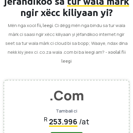
jëfandikoo sa
tur wala màrk
ngir xëcc kiliyaan yi?
Mën nga xool
. Ci dëgg mën nga bindu sa tur wala
fii, leegi
màrk ci saasi ngir xëcc kiliyaan yi jëfandikoo internet ngir
seet sa tur wala màrk ci cloud bi sa bopp; Waaye, ndax dina
nekk kiy jeex ci .co.za wala .com bi ba leegi am? -
xoolal fii
leegi
.com
Tambali ci
R
253.996
/at