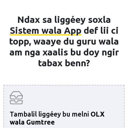
Ndax sa liggéey soxla
Sistem wala App
def lii ci
topp, waaye du guru wala
am nga xaalis bu doy ngir
tabax benn?
Tambalil liggéey bu melni
OLX
wala Gumtree