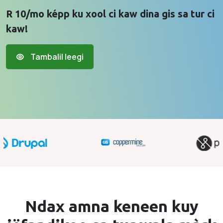
R 10/mo képp ku xool ci kaw dina gis sa tur ci
kaw!
Tambalil leegi
Ndax amna keneen kuy