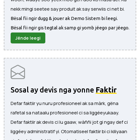
nekk mingi seetee say produit ak say serwiis ci net bi.
Bësal fii ngir dugg & jouer ak Demo Sistem bi leegi.
Bësal fii ngir gis tegtal ak samp gi yomb jéego par jéego.
Jënde leegi
Sosal ay devis nga yonne
Faktir
Defar faktiir yu nuru profesioneel ak sa màrk, gëna
rafetal sa nataalu profesioneel ci sa liggéeyukaay.
Defar faktiir ak devis ci lu gaaw, wàññi jot gi ngay def ci
liggéey administratif yi. Otomatiseel faktiir bi ci kiliyaan