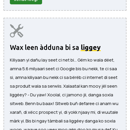
Wax leen àdduna bi sa
liggey
Kiliyaan yi dañu lay seet ci net bi... Gëm ko wala déet,
amna 5.6 milyaari seet ci Google bis bu nekk, te ci saa
si, amna kiliyaan bu nekk ci sa bërëb ci internet di seet
sa produit wala sa serwiis. Xalaatal kan mooy jël seen
liggéey? - Du yaw! Xoolal, ci jamono jii, danga soxla
sitweb. Benn bu baax! Sitweb buñ defaree ci anam wu
xarañ, di xëcc prospect yi, di yokk njaay mi, di wuutale
màrk yi. Bis bi ngay tàmbali sa liggéey danga ko soxla
woon, waaye soo yeex moo gën doo ko musa def. Ku