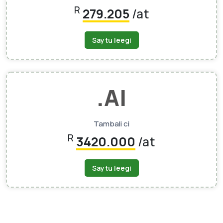
R
279.205
/at
Saytu leegi
.AI
Tambali ci
R
3420.000
/at
Saytu leegi