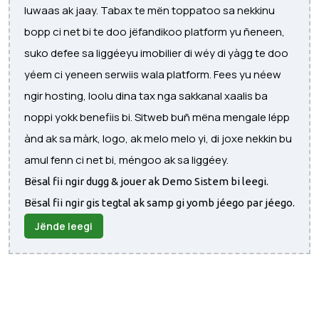
luwaas ak jaay. Tabax te mën toppatoo sa nekkinu
bopp ci net bi te doo jëfandikoo platform yu ñeneen,
suko defee sa liggéeyu imobilier di wéy di yàgg te doo
yéem ci yeneen serwiis wala platform. Fees yu néew
ngir hosting, loolu dina tax nga sakkanal xaalis ba
noppi yokk benefiis bi. Sitweb buñ mëna mengale lépp
ànd ak sa màrk, logo, ak melo melo yi, di joxe nekkin bu
amul fenn ci net bi, méngoo ak sa liggéey.
Bësal fii ngir dugg & jouer ak Demo Sistem bi leegi.
Bësal fii ngir gis tegtal ak samp gi yomb jéego par jéego.
Jënde leegi