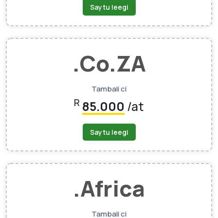
Saytu leegi
.Co.ZA
Tambali ci
R
85.000
/at
Saytu leegi
.africa
Tambali ci