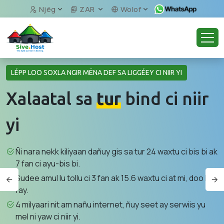
Njëg
ZAR
Wolof
LÉPP LOO SOXLA NGIR MËNA DEF SA LIGGÉEY CI NIIR YI
Xalaatal sa
tur
bind ci niir
yi
Ñi nara nekk kiliyaan dañuy gis sa tur 24 waxtu ci bis bi ak
7 fan ci ayu-bis bi.
Sudee amul lu tollu ci 3 fan ak 15.6 waxtu ci at mi, doo ko
fay.
4 milyaari nit am nañu internet, ñuy seet ay serwiis yu
mel ni yaw ci niir yi.