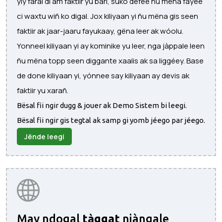
yiy faral di am faktiir yu bari, suko defee ñu mëna fayee
ci waxtu wiñ ko digal. Jox kiliyaan yi ñu mëna gis seen
faktiir ak jaar-jaaru fayukaay, gëna leer ak wóolu.
Yonneel kiliyaan yi ay kominike yu leer, nga jàppale leen
ñu mëna topp seen diggante xaalis ak sa liggéey. Base
de done kiliyaan yi, yónnee say kiliyaan ay devis ak
faktiir yu xarañ.
Bësal fii ngir dugg & jouer ak Demo Sistem bi leegi.
Bësal fii ngir gis tegtal ak samp gi yomb jéego par jéego.
Jënde leegi
May ndogal
tàggat
njàngale