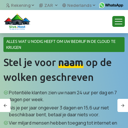
Rekening
ZAR
Nederlands
ALLES WAT U NODIG HEEFT OM UW BEDRIJF IN DE CLOUD TE
KRIJGEN
Stel je voor
naam
op de
wolken geschreven
Potentiële klanten zien uw naam 24 uur per dag en 7
dagen per week.
Als je per jaar ongeveer 3 dagen en 15,6 uur niet
beschikbaar bent, betaal je daar niets voor.
Vier miljard mensen hebben toegang tot internet en