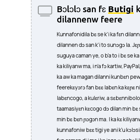
Bɔlɔlɔ san fɛ
Butigi
k
dilannenw feere
Kunnafonidila bɛ se k’i ka fɛn dilann
dilannen dɔ san k’i to sunɔgɔ la. Jɛ
suguya caman ye, o b’a to i bɛ se k
ka kiliyanw ma, i n’a fɔ kartiw, PayPa
ka aw ka magan dilanni kunbɛn pewu. 
feerekɛyɔrɔ fan bɛɛ labɛn ka kɛɲɛ ni i
labɛncogo, a kulɛriw, a sɛbɛnnibolow
taamasiyɛn kɛcogo dɔ dilan min bɛ s
min bɛ bɛn ɲɔgɔn ma. I ka kɛ kiliyan
kunnafoniw bɛɛ tigi ye ani k’u kɔlɔs