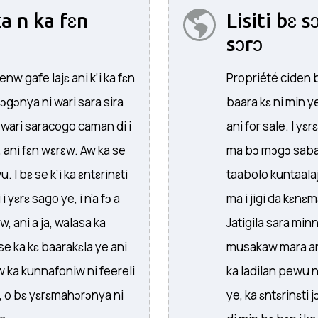
a n ka fɛn
Lisiti bɛ s
sɔrɔ
enw gafe lajɛ ani k’i ka fɛn
Propriété ciden b
ɲɔgɔnya ni wari sara sira
baara kɛ ni min ye
a wari saracogo caman di i
ani for sale. I yɛr
l, ani fɛn wɛrɛw. Aw ka se
ma bɔ mɔgɔ saban
I bɛ se k’i ka ɛntɛrinɛti
taabolo kuntaalaja
 yɛrɛ sago ye, i n’a fɔ a
ma i jigi da kɛn
, ani a ja, walasa ka
Jatigila sara minn
e ka kɛ baarakɛla ye ani
musakaw mara ani
w ka kunnafoniw ni feereli
ka ladilan pewu n
i, o bɛ yɛrɛmahɔrɔnya ni
ye, ka ɛntɛrinɛt