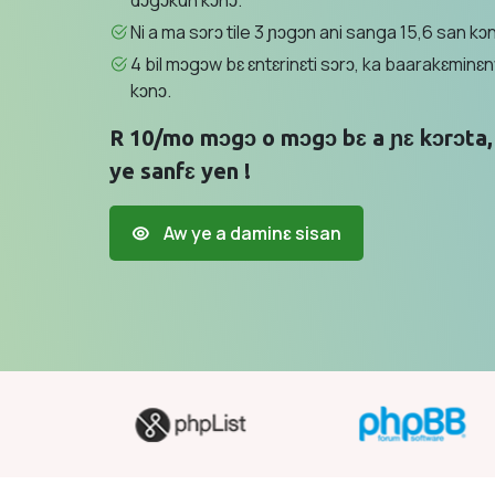
dɔgɔkun kɔnɔ.
Ni a ma sɔrɔ tile 3 ɲɔgɔn ani sanga 15,6 san kɔnɔ
4 bil mɔgɔw bɛ ɛntɛrinɛti sɔrɔ, ka baarakɛminɛnw
kɔnɔ.
R 10/mo mɔgɔ o mɔgɔ bɛ a ɲɛ kɔrɔta, o
ye sanfɛ yen !
Aw ye a daminɛ sisan