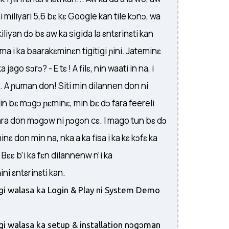
ni miliyari 5,6 bɛ kɛ Google kan tile kɔnɔ, wa
 kiliyan dɔ bɛ aw ka sigida la ɛntɛrinɛti kan
ima i ka baarakɛminɛn tigitigi ɲini. Jateminɛ
 jago sɔrɔ? - E tɛ ! A filɛ, nin waati in na, i
a. A ɲuman don! Siti min dilannen don ni
n bɛ mɔgɔ ɲɛminɛ, min bɛ dɔ fara feereli
ara don mɔgɔw ni ɲɔgɔn cɛ. I mago tun bɛ dɔ
minɛ don min na, nka a ka fisa i ka kɛ kɔfɛ ka
Bɛɛ b’i ka fɛn dilannenw n’i ka
i ɛntɛrinɛti kan.
igi walasa ka Login & Play ni System Demo
igi walasa ka setup & installation nɔgɔman