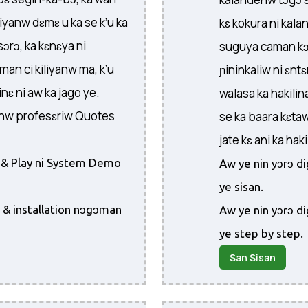
liyanw dɛmɛ u ka se k’u ka
kɛ kokura ni kal
sɔrɔ, ka kɛnɛya ni
suguya caman kɔnɔ
an ci kiliyanw ma, k’u
ɲininkaliw ni ɛnt
nɛ ni aw ka jago ye.
walasa ka hakili
yanw profesɛriw Quotes
se ka baara kɛtaw
jate kɛ ani ka hak
n & Play ni System Demo
Aw ye nin yɔrɔ d
ye sisan.
p & installation nɔgɔman
Aw ye nin yɔrɔ d
ye step by step.
San Sisan