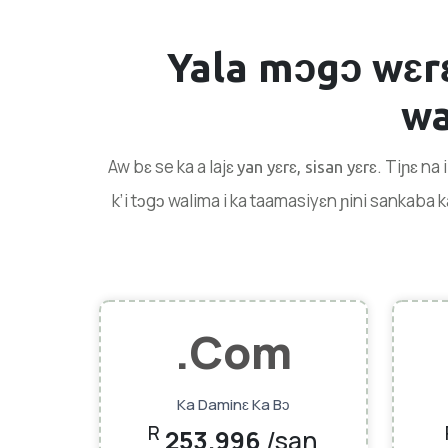
Yala mɔgɔ wɛrɛ
wa
Aw bɛ se ka a lajɛ
. Tiɲɛ na 
yan yɛrɛ, sisan yɛrɛ
k’i tɔgɔ walima i ka taamasiyɛn ɲini sankaba k
.com
Ka Daminɛ Ka Bɔ
R
253.996
/san