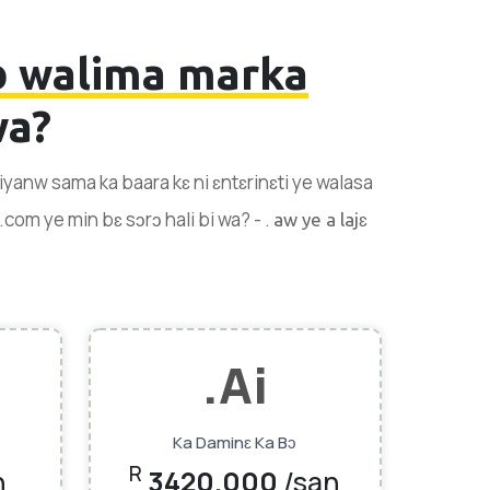
ɔ walima marka
wa?
iliyanw sama ka baara kɛ ni ɛntɛrinɛti ye walasa
.com ye min bɛ sɔrɔ hali bi wa? - .
aw ye a lajɛ
.ai
Ka Daminɛ Ka Bɔ
R
n
3420.000
/san