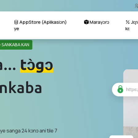
AppStore (Aplikasiɔn)
Marayɔrɔ
Jɛɲ
ye
kɛ
RƆ SANKABA KAN
a...
tɔ̀gɔ
ankaba
 ye sanga 24 kɔnɔ ani tile 7