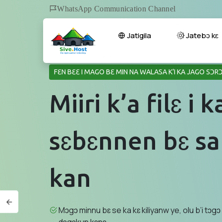
WhatsApp Communication Channel
Jatigila
Jatebɔ kɛ
FƐN BƐƐ I MAGO BƐ MIN NA WALASA K’I KA JAGO SƆ
Miiri k’a filɛ i k
sɛbɛnnen bɛ s
kan
Mɔgɔ minnu bɛ se ka kɛ kiliyanw ye, olu b’i tɔgɔ