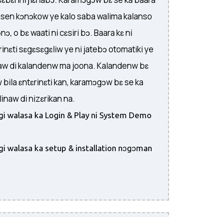
ansen kɔnɔkow ye kalo saba walima kalanso
, o bɛ waati ni cɛsiri bɔ. Baara kɛ ni
ɛrinɛti sɛgɛsɛgɛliw ye ni jatebɔ otomatiki ye
naw di kalandenw ma joona. Kalandenw bɛ
 bila ɛntɛrinɛti kan, karamɔgɔw bɛ se ka
ilinaw di nizɛrikan na.
igi walasa ka Login & Play ni System Demo
igi walasa ka setup & installation nɔgɔman