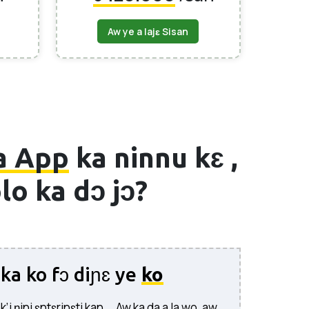
Aw ye a lajɛ Sisan
a App
ka ninnu kɛ ,
lo ka dɔ jɔ?
ka ko fɔ diɲɛ ye
ko
’i ɲini ɛntɛrinɛti kan... Aw ka da a la wo, aw