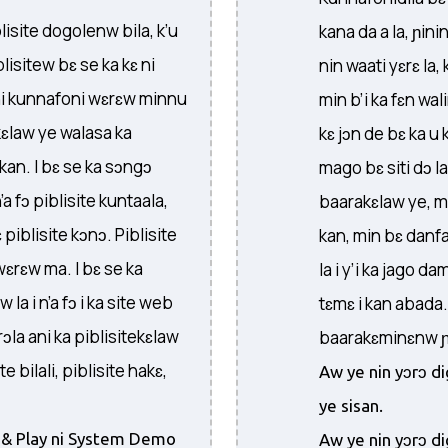
lisite dogolenw bila, k’u
kana da a la, ɲini
blisitew bɛ se ka kɛ ni
nin waati yɛrɛ la,
ni kunnafoni wɛrɛw minnu
min b’i ka fɛn wal
kɛlaw ye walasa ka
kɛ jɔn de bɛ ka u ka
 kan. I bɛ se ka sɔngɔ
mago bɛ siti dɔ l
a fɔ piblisite kuntaala,
baarakɛlaw ye, mi
 piblisite kɔnɔ. Piblisite
kan, min bɛ danf
 wɛrɛw ma. I bɛ se ka
la i y’i ka jago da
la i n’a fɔ i ka site web
tɛmɛ i kan abada. 
ɔla ani ka piblisitekɛlaw
baarakɛminɛnw ɲin
te bilali, piblisite hakɛ,
Aw ye nin yɔrɔ d
ye sisan.
n & Play ni System Demo
Aw ye nin yɔrɔ d