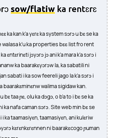
ɔrɔ
sow/flatiw
ka rentɛrɛ
ɛɛ ka kan k’a yɛrɛ ka system sɔrɔ u bɛ se ka
 walasa k’u ka properties bɛɛ list fro rent
ɛ ka ɛntɛrinɛti jɔyɔrɔ jɔ ani k’a mara k’a sɔrɔ i
anw ka baarakɛyɔrɔw la, ka sabatili ni
n sabati i ka sow feereli jago la k’a sɔrɔ i
ɛma baarakɛminɛnw walima sigidaw kan.
u bɛ taa ɲɛ, olu ka dɔgɔ, o b’a to i bɛ se ka
 ka nafa caman sɔrɔ. Site web min bɛ se
i i ka taamasiyɛn, taamasiyɛn, ani kulɛriw
i jɔyɔrɔ kɛrɛnkɛrɛnnen ni baarakɛcogo ɲuman