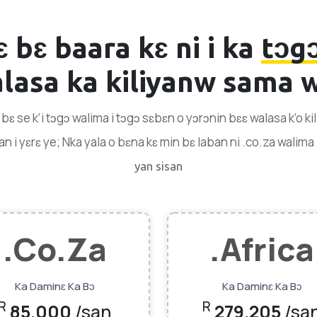
 bɛ baara kɛ ni i ka
tɔg
lasa ka kiliyanw sama 
i bɛ se k’i tɔgɔ walima i tɔgɔ sɛbɛn o yɔrɔnin bɛɛ walasa k’o k
an i yɛrɛ ye; Nka yala o bɛna kɛ min bɛ laban ni .co.za walima 
yan sisan
.co.za
.africa
Ka Daminɛ Ka Bɔ
Ka Daminɛ Ka Bɔ
R
R
85.000
/san
279.205
/sa