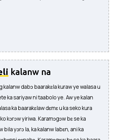
li
kalanw na
 kalanw dabɔ baarakɛla kuraw ye walasa u
yete ka sariyaw ni taabolo ye. Aw ye kalan
lasa ka baarakɛlaw dɛmɛ u ka seko kura
eko kɔrɔw yiriwa. Karamɔgɔw bɛ se ka
 bila yɔrɔ la, ka kalanw labɛn, ani ka
sɛbɛnni ɲɛnabɔ. Karamɔgɔw bɛ se ka baara