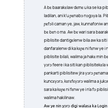
A bɛ baarakɛlaw dɛmɛ u ka se ka pib
ladilan, ani k’u ɲɛnabɔ nɔgɔya la. Pi
ɲɛfɔli caman ye, jaw, kunnafoniw a
bɛ bɛn o ma. Aw bɛ wari sara baara
piblisite dantigɛlenw bila aw ka siti
danfaralenw di ka kɛɲɛ ni fɛnw ye i n’
piblisite bilali, walima ja hakɛ min bɛ
yɔrɔ feere i ka siti kan piblisitekɛla
pankarti piblisitew jira yɔrɔ ɲɛnamaw 
kuncɛyɔrɔ, kɛrɛfɛyɔrɔ walima a jukɔr
sara ka kɛɲɛ ni fɛnw ye i n’a fɔ piblisi
walima hakilinaw.
Aw ye nin yɔrɔ digi walasa ka Logi