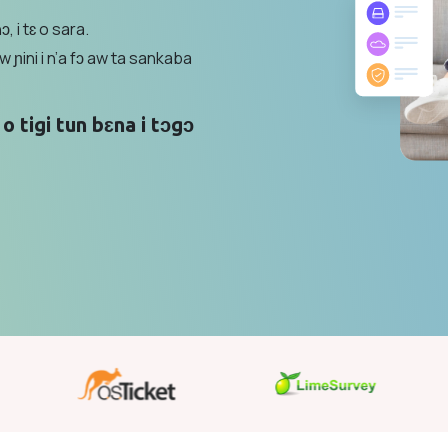
, i tɛ o sara.
 ɲini i n’a fɔ aw ta sankaba
 tigi tun bɛna i tɔgɔ