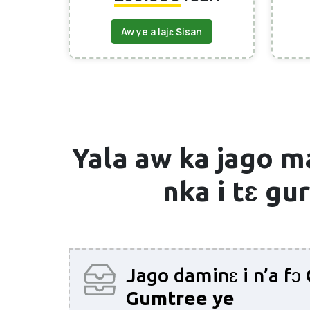
Aw ye a lajɛ Sisan
Yala aw ka jago m
nka i tɛ gu
Jago daminɛ i n’a fɔ
Gumtree ye