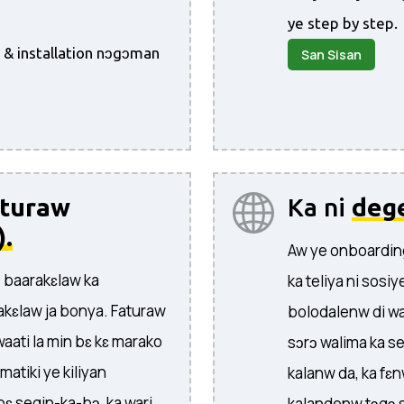
ye step by step.
p & installation nɔgɔman
San Sisan
turaw
Ka ni
dege
).
Aw ye onboarding
ɔ baarakɛlaw ka
ka teliya ni sosi
akɛlaw ja bonya. Faturaw
bolodalenw di wa
waati la min bɛ kɛ marako
sɔrɔ walima ka s
matiki ye kiliyan
kalanw da, ka fɛnw
bɛ segin-ka-bɔ, ka wari
kalandenw tɔgɔ 