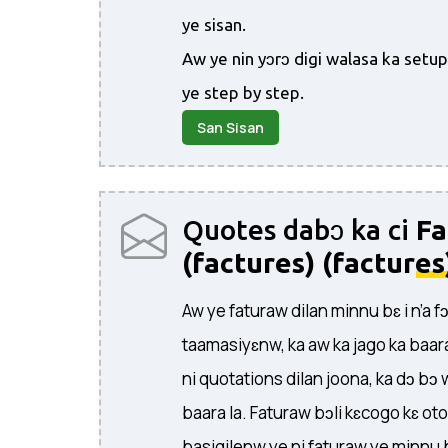
ye sisan.
Aw ye nin yɔrɔ digi walasa ka setu
ye step by step.
San Sisan
Quotes dabɔ ka ci
Fa
(factures) (factures
Aw ye faturaw dilan minnu bɛ i n’a f
taamasiyɛnw, ka aw ka jago ka baar
ni quotations dilan joona, ka dɔ bɔ 
baara la. Faturaw bɔli kɛcogo kɛ oto
basigilenw ye ni faturaw ye minnu 