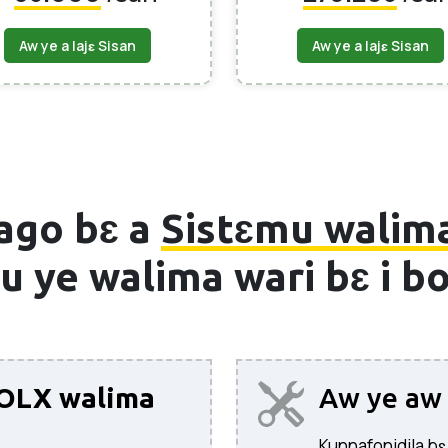
Aw ye a lajɛ Sisan
Aw ye a lajɛ Sisan
ago bɛ a
Sistɛmu walim
ru ye walima wari bɛ i bo
OLX walima
Aw ye aw 
Kunnafonidila bɛ k