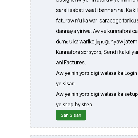
sarali sabati waati bɛnnen na. Ka ki
faturaw n’u ka wari saracogo tariku 
dannaya yiriwa. Aw ye kunnafoni cam
dɛmɛ u ka wariko jɛɲɔgɔnyaw jatemi
Kunnafoni sɔrɔyɔrɔ, Send i ka kili
ani Factures.
Aw ye nin yɔrɔ digi walasa ka Logi
ye sisan.
Aw ye nin yɔrɔ digi walasa ka setu
ye step by step.
San Sisan