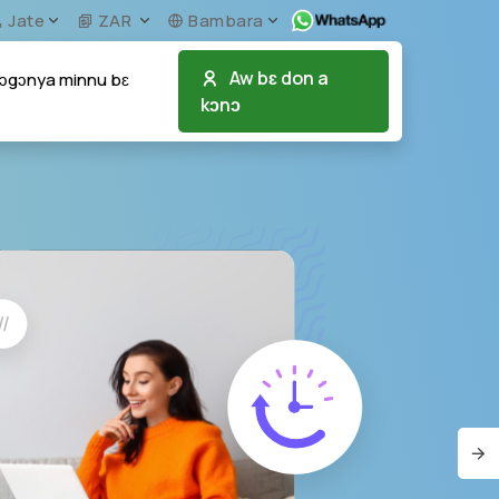
Jate
ZAR
Bambara
Aw bɛ don a
ɔgɔnya minnu bɛ
kɔnɔ