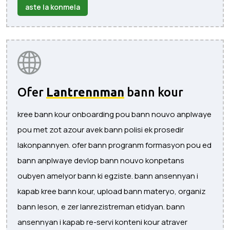
aste la konmela
Ofer
Lantrennman
bann kour
kree bann kour onboarding pou bann nouvo anplwaye
pou met zot azour avek bann polisi ek prosedir
lakonpannyen. ofer bann progranm formasyon pou ed
bann anplwaye devlop bann nouvo konpetans
oubyen amelyor bann ki egziste. bann ansennyan i
kapab kree bann kour, upload bann materyo, organiz
bann leson, e zer lanrezistreman etidyan. bann
ansennyan i kapab re-servi konteni kour atraver