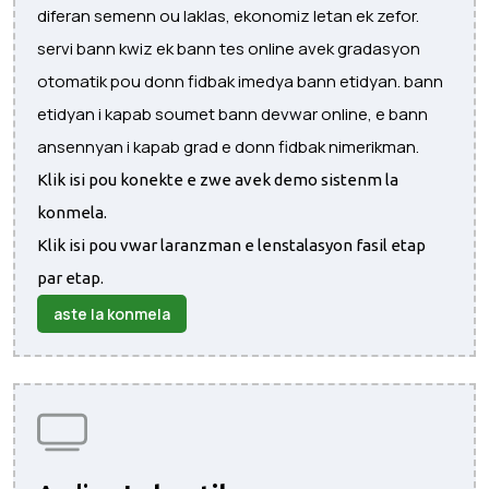
diferan semenn ou laklas, ekonomiz letan ek zefor.
servi bann kwiz ek bann tes online avek gradasyon
otomatik pou donn fidbak imedya bann etidyan. bann
etidyan i kapab soumet bann devwar online, e bann
ansennyan i kapab grad e donn fidbak nimerikman.
Klik isi pou konekte e zwe avek demo sistenm la
konmela.
Klik isi pou vwar laranzman e lenstalasyon fasil etap
par etap.
aste la konmela