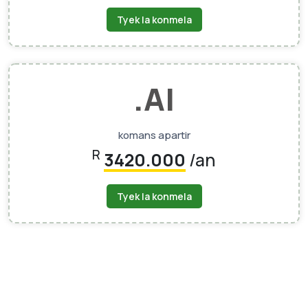
Tyek la konmela
.AI
komans apartir
R
3420.000
/an
Tyek la konmela