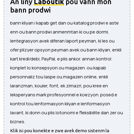
An liny
Laboutik
pou vann mon
bann prodwi
bann kliyan i kapab get dan ou katalog prodwi e aste
enn ou bann prodwi anmenmtan ki ou pe dormi.
lentegrasyon avek diferan laport peyman, ki les ou
ofer plizyer opsyon peyman avek ou bann kliyan, enkli
kart kredi/debi, PayPal, e plis ankor. annan kontrol
konplet lo konsepsyon ou magazen. ou kapab
personnaliz tou laspe ou magazen online, enkli
laranzman, kouler, font, ek zimazri, pou kree en
leksperyans mark profesyonnel e koezyon. posed e
kontrol tou lenformasyon kliyan e lenformasyon
lavant, ki donn ou plis lotonomi e fleksibilite dan zer ou
biznes.
Klik isi pou konekte e zwe avek demo sistenm la