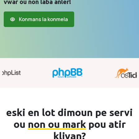
vwar ou non laba anler!
Konmans la konmela
eski en lot dimoun pe servi
ou
non ou mark
pou atir
kliyan?