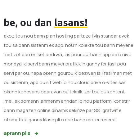
be, ou dan
lasans!
akoz tou nou bann plan hosting partaze i vin standar avek
tou sa bann sistenm ek app. nou'n kolekte tou bann meyer e
met zot dan en sel landrwa, zis pour ou. bann app de o nivo
mondyal ki servi bann meyer pratik ki'n ganny fer fasil pou
servi par ou. napa okenn gourou ki bezwen isi! fasilman met
ou sistenm, app ou sit web lo nou cloud prive o-vites san
okenn konesans oparavan ou teknik. zer tou ou konteni,
imel, ek domenn lanmenm anndan lo nou platform. konstrir
bann magazen online dinamik sekirize par SSL gratwit e
otomatik ki ganny klase pli o dan bann moter resers!
aprann plis