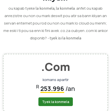
ou kapab tyeke
. anfet ou kapab
la konmela, la konmela
anrezistre ou non ou mark deswit pou atir sa bann kliyan an
servan enternet pou rod ou non ou mark lo cloud ou menm;
me eski i ti pou sa enn ki fini avek .co.za oubyen .com ki ankor
disponib? -
tyek isi la konmela
.Com
komans apartir
R
253.996
/an
Tyek la konmela