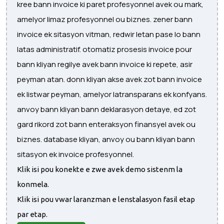
kree bann invoice ki paret profesyonnel avek ou mark,
amelyor limaz profesyonnel ou biznes. zener bann
invoice ek sitasyon vitman, redwir letan pase lo bann
latas administratif. otomatiz prosesis invoice pour
bann kliyan regilye avek bann invoice ki repete, asir
peyman atan. donn kliyan akse avek zot bann invoice
ek listwar peyman, amelyor latransparans ek konfyans.
anvoy bann kliyan bann deklarasyon detaye, ed zot
gard rikord zot bann enteraksyon finansyel avek ou
biznes. database kliyan, anvoy ou bann kliyan bann
sitasyon ek invoice profesyonnel.
Klik isi pou konekte e zwe avek demo sistenm la
konmela.
Klik isi pou vwar laranzman e lenstalasyon fasil etap
par etap.