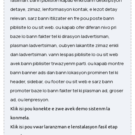
fasilman. bann piblisite i kapab enkli bann deskripsyon
detaye, zimaz, lenformasyon kontak, e lezot detay
relevan. sarz bann itilizater en fre pou poste bann
piblisite lo ou sit web. ou kapab ofer diferan nivo pri
baze lo bann fakter tel ki dirasyon ladvertisman,
plasman ladvertsiman, oubyen lakantite zimaz enkli
dan ladvertsiman. vann lespas piblisite lo ou sit web
avek bann piblisiter trwazyenm parti. ou kapab montre
bann banner ads dan bann lokasyon prominen tel ki
header, sidebar, ou footer ou sit web e sarz bann
promoter baze lo bann fakter tel ki plasman ad, groser
ad, ou lenpresyon.
Klik isi pou konekte e zwe avek demo sistenm la
konmela.
Klik isi pou vwar laranzman e lenstalasyon fasil etap