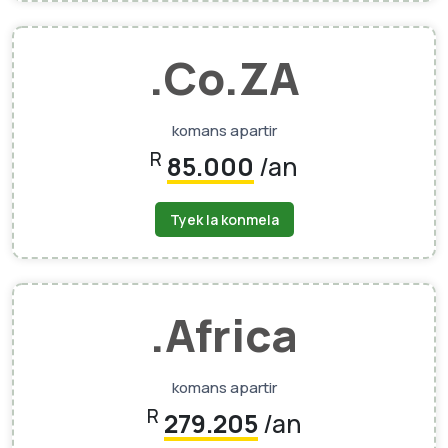
.Co.ZA
komans apartir
R
85.000
/an
Tyek la konmela
.africa
komans apartir
R
279.205
/an