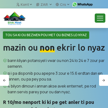
Kont
ZAR
Crs
TOU SA KI OU BEZWEN POU MET OU BIZNES LO NYAZ
mazin ou
non
ekrir lo nyaz
bann kliyan potansyel i vwar ou non 24 lo 24 e 7 zour par
semenn.
si i pa disponib pou apepre 3 zour e 15.6 erdtan dan en
lannen, ou pa pey pou sa.
4 bilyon dimoun i annan akse avek enternet, pe rod
bann servis parey pour ou dan nyaz.
R 10/mo nenport ki ki pe get anler ti pou