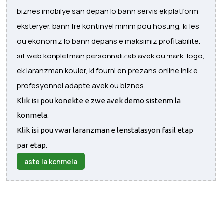
biznes imobilye san depan lo bann servis ek platform
eksteryer. bann fre kontinyel minim pou hosting, ki les
ou ekonomiz lo bann depans e maksimiz profitabilite.
sit web konpletman personnalizab avek ou mark, logo,
ek laranzman kouler, ki fourni en prezans online inik e
profesyonnel adapte avek ou biznes.
Klik isi pou konekte e zwe avek demo sistenm la
konmela.
Klik isi pou vwar laranzman e lenstalasyon fasil etap
par etap.
aste la konmela