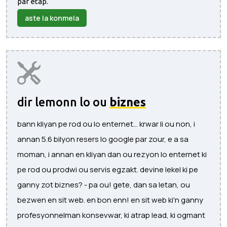
par etap.
aste la konmela
dir lemonn lo ou
biznes
bann kliyan pe rod ou lo enternet... krwar li ou non, i
annan 5.6 bilyon resers lo google par zour, e a sa
moman, i annan en kliyan dan ou rezyon lo enternet ki
pe rod ou prodwi ou servis egzakt. devine lekel ki pe
ganny zot biznes? - pa ou! gete, dan sa letan, ou
bezwen en sit web. en bon enn! en sit web ki'n ganny
profesyonnelman konsevwar, ki atrap lead, ki ogmant