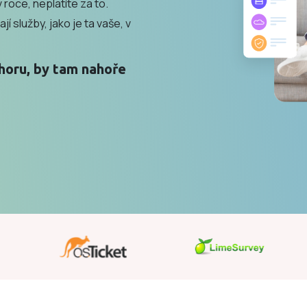
 roce, neplatíte za to.
jí služby, jako je ta vaše, v
horu, by tam nahoře