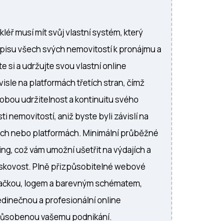
kléř musí mít svůj vlastní systém, který
pisu všech svých nemovitostí k pronájmu a
e si a udržujte svou vlastní online
isle na platformách třetích stran, čímž
dobou udržitelnost a kontinuitu svého
ti nemovitostí, aniž byste byli závislí na
ách nebo platformách. Minimální průběžné
ing, což vám umožní ušetřit na výdajích a
iskovost. Plně přizpůsobitelné webové
značkou, logem a barevným schématem,
jedinečnou a profesionální online
působenou vašemu podnikání.