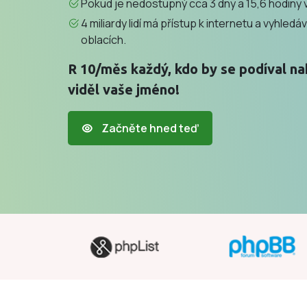
Pokud je nedostupný cca 3 dny a 15,6 hodiny v
4 miliardy lidí má přístup k internetu a vyhledáva
oblacích.
R 10/měs každý, kdo by se podíval na
viděl vaše jméno!
Začněte hned teď