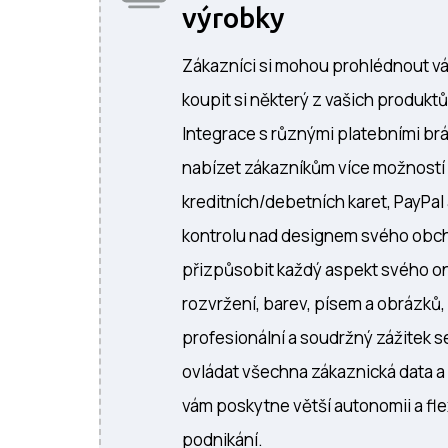
výrobky
Zákazníci si mohou prohlédnout vá
koupit si některý z vašich produktů
Integrace s různými platebními br
nabízet zákazníkům více možností 
kreditních/debetních karet, PayPal
kontrolu nad designem svého obc
přizpůsobit každý aspekt svého o
rozvržení, barev, písem a obrázků, 
profesionální a soudržný zážitek se
ovládat všechna zákaznická data a 
vám poskytne větší autonomii a flex
podnikání.