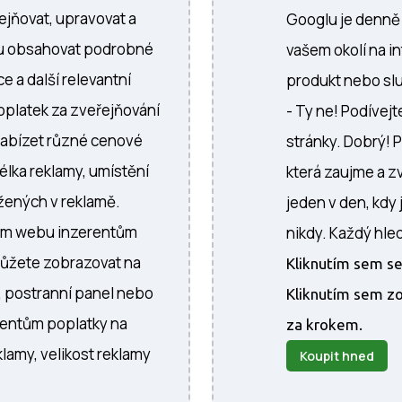
jňovat, upravovat a
Googlu je denně 5
ou obsahovat podrobné
vašem okolí na i
e a další relevantní
produkt nebo slu
oplatek za zveřejňování
- Ty ne! Podívej
nabízet různé cenové
stránky. Dobrý! 
délka reklamy, umístění
která zaujme a zv
žených v reklamě.
jeden v den, kdy 
vém webu inzerentům
nikdy. Každý hle
můžete zobrazovat na
Kliknutím sem se
, postranní panel nebo
Kliknutím sem zo
rentům poplatky na
za krokem.
klamy, velikost reklamy
Koupit hned