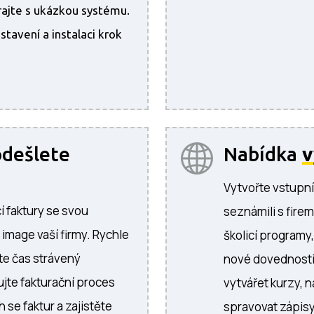
hrajte s ukázkou systému.
tavení a instalaci krok
odešlete
Nabídka
v
Vytvořte vstupní
í faktury se svou
seznámili s fire
 image vaší firmy. Rychle
školicí program
ťte čas strávený
nové dovednosti 
ujte fakturační proces
vytvářet kurzy, n
 se faktur a zajistěte
spravovat zápis