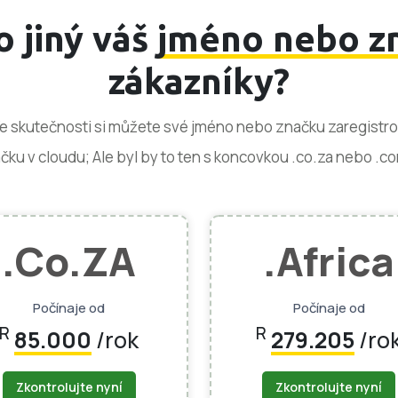
 jiný váš
jméno nebo z
zákazníky?
Ve skutečnosti si můžete své jméno nebo značku zaregistrova
ku v cloudu; Ale byl by to ten s koncovkou .co.za nebo .co
.Co.ZA
.africa
Počínaje od
Počínaje od
R
R
85.000
/rok
279.205
/ro
Zkontrolujte nyní
Zkontrolujte nyní