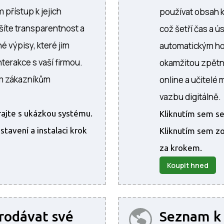
 přístup k jejich
používat obsah 
ýšíte transparentnost a
což šetří čas a ús
é výpisy, které jim
automatickým h
terakce s vaší firmou.
okamžitou zpětn
ým zákazníkům
online a učitelé
vazbu digitálně.
hrajte s ukázkou systému.
Kliknutím sem se
tavení a instalaci krok
Kliknutím sem zo
za krokem.
Koupit hned
rodávat své
Seznam k 