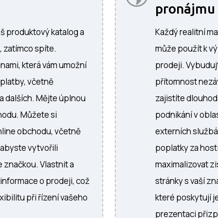
pronájmu
š produktový katalog a
Každý realitní ma
, zatímco spíte.
může použít k vý
ánami, která vám umožní
prodeji. Vybudujt
platby, včetně
přítomnost nezáv
 a dalších. Mějte úplnou
zajistíte dlouho
hodu. Můžete si
podnikání v oblas
nline obchodu, včetně
externích služb
abyste vytvořili
poplatky za host
 značkou. Vlastnit a
maximalizovat z
informace o prodeji, což
stránky s vaší 
ibilitu při řízení vašeho
které poskytují 
prezentaci přiz