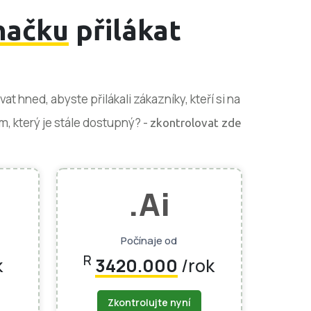
načku
přilákat
t hned, abyste přilákali zákazníky, kteří si na
m, který je stále dostupný? -
zkontrolovat zde
.ai
Počínaje od
R
k
3420.000
/rok
Zkontrolujte nyní