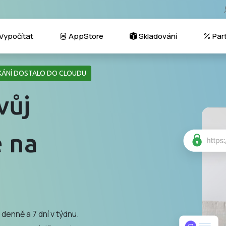
Vypočítat
AppStore
Skladování
Par
IKÁNÍ DOSTALO DO CLOUDU
vůj
 na
 denně a 7 dní v týdnu.