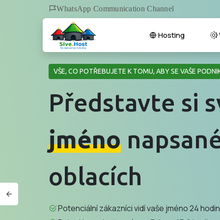
WhatsApp Communication Channel
Hosting
VŠE, CO POTŘEBUJETE K TOMU, ABY SE VAŠE PODN
Představte si s
jméno
napsané
oblacích
Potenciální zákazníci vidí vaše jméno 24 hodin