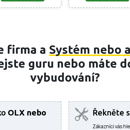
e firma a
Systém nebo a
 nejste guru nebo máte d
vybudování?
ko
OLX nebo
Řekněte 
Zákazníci vás hle