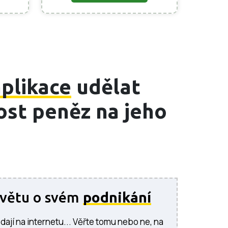
plikace
udělat
ost peněz na jeho
světu o svém
podnikání
dají na internetu... Věřte tomu nebo ne, na