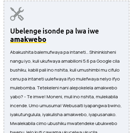
Ubelenge isonde pa lwa iwe
amakwebo
Abakushita balemufwaya pa intaneti... Shininkisheni
nangu iyo, kuli ukufwaya amabilioni 5.6 pa Google cila
bushiku, kabili pali ino nshita, kuli umushimbi mu cifulo
cenu pa intaneti uulefwaya ifyo mulefwaya nelyo ifyo
mulebomba. Tetekeleni nani alepokelela amakwebo
yabo? - Te imwe! Moneni, muli ino nshita, mulekabila
incende. Umo umusuma! Webusaiti iyapangwa bwino,
iyakutungulula, iyakulisha amakwebo, iyapusanako.
Mwalekabila cimo ubushiku mwatendeke ubukwebo
bwenu, lelo kuti cawama ukucelwa ukucila