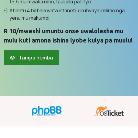
15.6 mu mwaka umo, taulipila pali ifyo.
Abantu 4 bil balikwata intaneti, ukufwaya imilimo nga
yenu mu makumbi.
R 10/mweshi umuntu onse uwalolesha mu
mulu kuti amona ishina lyobe kulya pa muulu!
Tampa nomba