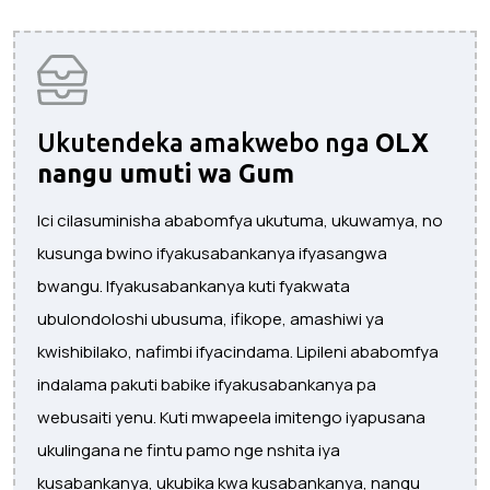
Ukutendeka amakwebo nga
OLX
nangu umuti wa Gum
Ici cilasuminisha ababomfya ukutuma, ukuwamya, no
kusunga bwino ifyakusabankanya ifyasangwa
bwangu. Ifyakusabankanya kuti fyakwata
ubulondoloshi ubusuma, ifikope, amashiwi ya
kwishibilako, nafimbi ifyacindama. Lipileni ababomfya
indalama pakuti babike ifyakusabankanya pa
webusaiti yenu. Kuti mwapeela imitengo iyapusana
ukulingana ne fintu pamo nge nshita iya
kusabankanya, ukubika kwa kusabankanya, nangu