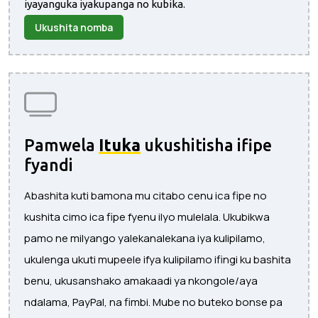
iyayanguka iyakupanga no kubika.
Ukushita nomba
Pamwela
Ituka
ukushitisha ifipe
fyandi
Abashita kuti bamona mu citabo cenu ica fipe no
kushita cimo ica fipe fyenu ilyo mulelala. Ukubikwa
pamo ne milyango yalekanalekana iya kulipilamo,
ukulenga ukuti mupeele ifya kulipilamo ifingi ku bashita
benu, ukusanshako amakaadi ya nkongole/aya
ndalama, PayPal, na fimbi. Mube no buteko bonse pa