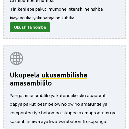
ca mibombele nomba.
Tinikeni apa pakuti mumone intanshi ne nshita
iyayanguka iyakupanga no kubika.
Ukushita nomba
Ukupeela
ukusambilisha
amasambililo
Panga amasambililo ya kutendekelako ababomfi
bapya pa kuti beshibe bwino bwino amafunde ya
kampani ne fyo babomba. Ukupeela amaprogramu ya
kusambilishiwa aya kwafwa ababomfi ukupanga