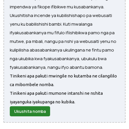
impendwa ya fikope ifibikwe mu kusabankanya.
Ukushitisha incende ya kubilishishapo pa webusaiti
yenu ku babilishishi bambi. Kuti mwalanga
ifyakusabankanya mu fifulo ifiishibikwa pamo nga pa
mutwe, pa mbali, nangu pa nshi ya webusaiti yenu no
kulipilisha abasabankanya ukulingana ne fintu pamo
nga ukubika kwa fyakusabankanya, ubukulu bwa
fyakusabankanya, nangu ifyo abantu bamona.
Tinikeni apa pakuti mwingile no kutamba ne cilangililo
ca mibombele nomba.
Tinikeni apa pakuti mumone intanshi ne nshita
iyayanguka iyakupanga no kubika.
Ukushita nomba