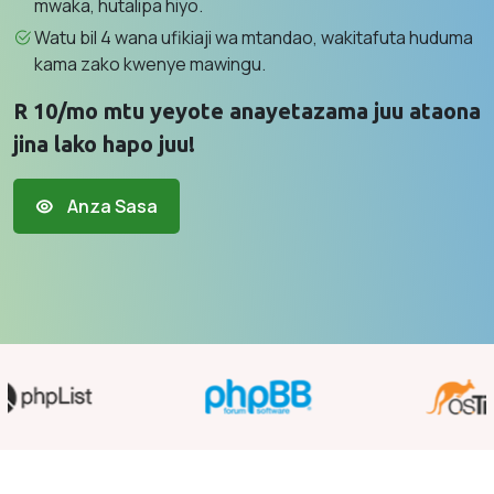
mwaka, hutalipa hiyo.
Watu bil 4 wana ufikiaji wa mtandao, wakitafuta huduma
kama zako kwenye mawingu.
R 10/mo mtu yeyote anayetazama juu ataona
jina lako hapo juu!
Anza Sasa