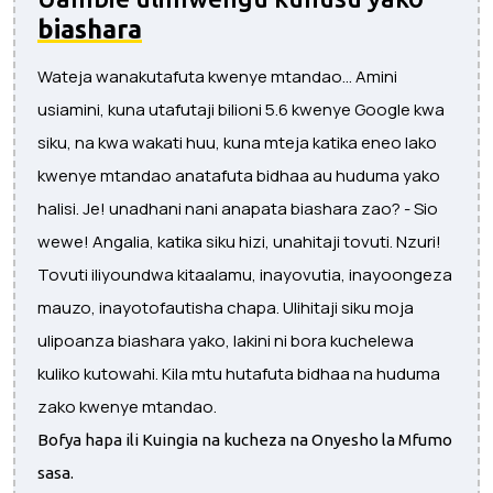
biashara
Wateja wanakutafuta kwenye mtandao... Amini
usiamini, kuna utafutaji bilioni 5.6 kwenye Google kwa
siku, na kwa wakati huu, kuna mteja katika eneo lako
kwenye mtandao anatafuta bidhaa au huduma yako
halisi. Je! unadhani nani anapata biashara zao? - Sio
wewe! Angalia, katika siku hizi, unahitaji tovuti. Nzuri!
Tovuti iliyoundwa kitaalamu, inayovutia, inayoongeza
mauzo, inayotofautisha chapa. Ulihitaji siku moja
ulipoanza biashara yako, lakini ni bora kuchelewa
kuliko kutowahi. Kila mtu hutafuta bidhaa na huduma
zako kwenye mtandao.
Bofya hapa ili Kuingia na kucheza na Onyesho la Mfumo
sasa.