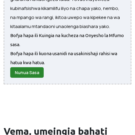
kubinafsishwa kikamilifu iliyo na chapa yako, nembo,
na mpango wa rangi, ikitoa uwepo wa kipekee na wa
kitaalamu mtandaoni unaolenga biashara yako.
Bofya hapa ili Kuingia na kucheza na Onyesho la Mfumo
sasa.
Bofya hapa ili kuona usanidi na usakinishaji rahisi wa
hatua kwa hatua.
Nunua Sasa
Vema, umeingia
bahati