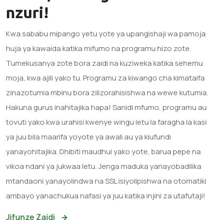
nzuri!
Kwa sababu mipango yetu yote ya upangishaji wa pamoja
huja ya kawaida katika mifumo na programu hizo zote.
Tumekusanya zote bora zaidi na kuziweka katika sehemu
moja, kwa ajili yako tu. Programu za kiwango cha kimataifa
zinazotumia mbinu bora zilizorahisishwa na wewe kutumia.
Hakuna gurus inahitajika hapa! Sanidi mfumo, programu au
tovuti yako kwa urahisi kwenye wingu letu la faragha la kasi
ya juu bila maarifa yoyote ya awali au ya kiufundi
yanayohitajika. Dhibiti maudhui yako yote, barua pepe na
vikoa ndani ya jukwaa letu. Jenga maduka yanayobadilika
mtandaoni yanayolindwa na SSL isiyolipishwa na otomatiki
ambayo yanachukua nafasi ya juu katika injini za utafutaji!
Jifunze Zaidi