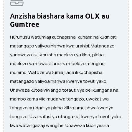
Anzisha biashara kama
OLX au
Gumtree
Huruhusu watumiaji kuchapisha, kuhariri na kudhibiti
matangazo yaliyoainishwa kwa urahisi. Matangazo
yanaweza kujumuisha maelezo ya kina, picha,
maelezo ya mawasiliano na maelezo mengine
muhimu. Watoze watumiaji ada ili kuchapisha
matangazo yaliyoainishwa kwenye tovuti yako.
Unaweza kutoa viwango tofauti vya bei kulingana na
mambo kama vile muda wa tangazo, uwekaji wa
tangazo au idadi ya picha zilizojumuishwa kwenye
tangazo. Uza nafasi ya utangazaji kwenye tovuti yako
kwa watangazaji wengine. Unaweza kuonyesha