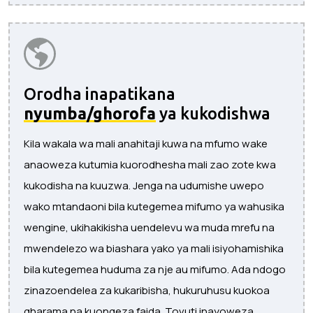
Orodha inapatikana
nyumba/ghorofa
ya kukodishwa
Kila wakala wa mali anahitaji kuwa na mfumo wake
anaoweza kutumia kuorodhesha mali zao zote kwa
kukodisha na kuuzwa. Jenga na udumishe uwepo
wako mtandaoni bila kutegemea mifumo ya wahusika
wengine, ukihakikisha uendelevu wa muda mrefu na
mwendelezo wa biashara yako ya mali isiyohamishika
bila kutegemea huduma za nje au mifumo. Ada ndogo
zinazoendelea za kukaribisha, hukuruhusu kuokoa
gharama na kuongeza faida. Tovuti inayoweza