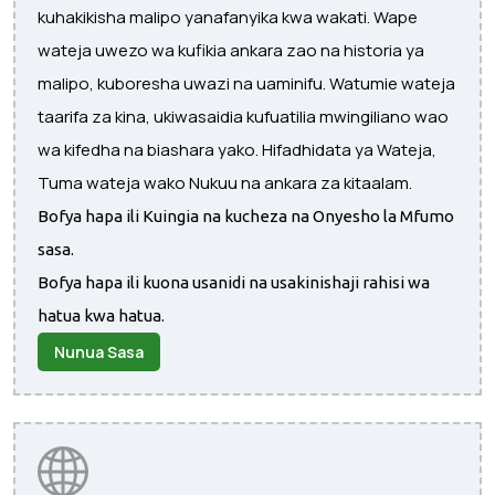
kuhakikisha malipo yanafanyika kwa wakati. Wape
wateja uwezo wa kufikia ankara zao na historia ya
malipo, kuboresha uwazi na uaminifu. Watumie wateja
taarifa za kina, ukiwasaidia kufuatilia mwingiliano wao
wa kifedha na biashara yako. Hifadhidata ya Wateja,
Tuma wateja wako Nukuu na ankara za kitaalam.
Bofya hapa ili Kuingia na kucheza na Onyesho la Mfumo
sasa.
Bofya hapa ili kuona usanidi na usakinishaji rahisi wa
hatua kwa hatua.
Nunua Sasa