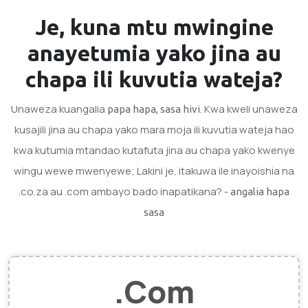
Je, kuna mtu mwingine
anayetumia yako
jina au
chapa
ili kuvutia wateja?
Unaweza kuangalia
. Kwa kweli unaweza
papa hapa, sasa hivi
kusajili jina au chapa yako mara moja ili kuvutia wateja hao
kwa kutumia mtandao kutafuta jina au chapa yako kwenye
wingu wewe mwenyewe; Lakini je, itakuwa ile inayoishia na
.co.za au .com ambayo bado inapatikana? -
angalia hapa
sasa
.Com