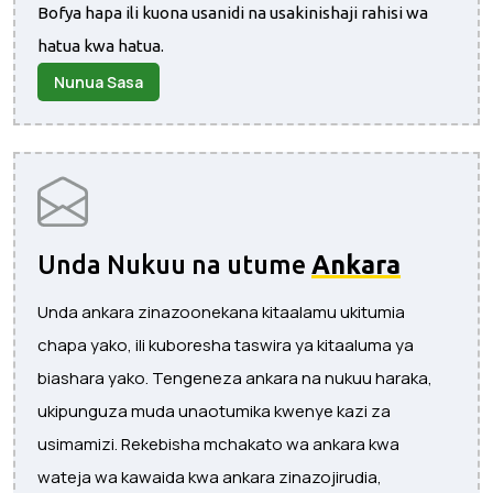
Bofya hapa ili kuona usanidi na usakinishaji rahisi wa
hatua kwa hatua.
Nunua Sasa
Unda Nukuu na utume
Ankara
Unda ankara zinazoonekana kitaalamu ukitumia
chapa yako, ili kuboresha taswira ya kitaaluma ya
biashara yako. Tengeneza ankara na nukuu haraka,
ukipunguza muda unaotumika kwenye kazi za
usimamizi. Rekebisha mchakato wa ankara kwa
wateja wa kawaida kwa ankara zinazojirudia,