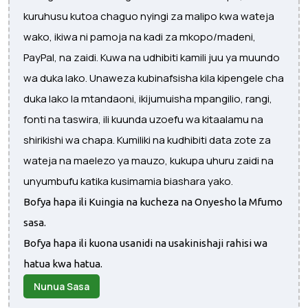
kuruhusu kutoa chaguo nyingi za malipo kwa wateja
wako, ikiwa ni pamoja na kadi za mkopo/madeni,
PayPal, na zaidi. Kuwa na udhibiti kamili juu ya muundo
wa duka lako. Unaweza kubinafsisha kila kipengele cha
duka lako la mtandaoni, ikijumuisha mpangilio, rangi,
fonti na taswira, ili kuunda uzoefu wa kitaalamu na
shirikishi wa chapa. Kumiliki na kudhibiti data zote za
wateja na maelezo ya mauzo, kukupa uhuru zaidi na
unyumbufu katika kusimamia biashara yako.
Bofya hapa ili Kuingia na kucheza na Onyesho la Mfumo
sasa.
Bofya hapa ili kuona usanidi na usakinishaji rahisi wa
hatua kwa hatua.
Nunua Sasa