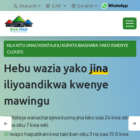
Akaunti
ZAR
Swahili
KILA KITU UNACHOHITAJI ILI KUPATA BIASHARA YAKO KWENYE
CLOUDS
Hebu wazia yako
jina
iliyoandikwa kwenye
mawingu
Wateja wanaotarajiwa kuona jina lako saa 24 kwa siku
na siku 7 kwa wiki.
Iwapo haipatikani kwa takriban siku 3 na saa 15.6 kwa