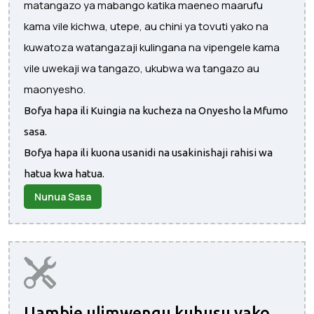
matangazo ya mabango katika maeneo maarufu
kama vile kichwa, utepe, au chini ya tovuti yako na
kuwatoza watangazaji kulingana na vipengele kama
vile uwekaji wa tangazo, ukubwa wa tangazo au
maonyesho.
Bofya hapa ili Kuingia na kucheza na Onyesho la Mfumo
sasa.
Bofya hapa ili kuona usanidi na usakinishaji rahisi wa
hatua kwa hatua.
Nunua Sasa
Uambie ulimwengu kuhusu yako