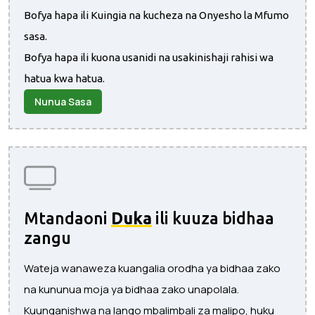
Bofya hapa ili Kuingia na kucheza na Onyesho la Mfumo
sasa.
Bofya hapa ili kuona usanidi na usakinishaji rahisi wa
hatua kwa hatua.
Nunua Sasa
Mtandaoni
Duka
ili kuuza bidhaa
zangu
Wateja wanaweza kuangalia orodha ya bidhaa zako
na kununua moja ya bidhaa zako unapolala.
Kuunganishwa na lango mbalimbali za malipo, huku