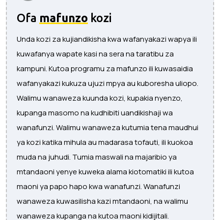
Ofa
mafunzo
kozi
Unda kozi za kujiandikisha kwa wafanyakazi wapya ili
kuwafanya wapate kasi na sera na taratibu za
kampuni. Kutoa programu za mafunzo ili kuwasaidia
wafanyakazi kukuza ujuzi mpya au kuboresha uliopo.
Walimu wanaweza kuunda kozi, kupakia nyenzo,
kupanga masomo na kudhibiti uandikishaji wa
wanafunzi. Walimu wanaweza kutumia tena maudhui
ya kozi katika mihula au madarasa tofauti, ili kuokoa
muda na juhudi. Tumia maswali na majaribio ya
mtandaoni yenye kuweka alama kiotomatiki ili kutoa
maoni ya papo hapo kwa wanafunzi. Wanafunzi
wanaweza kuwasilisha kazi mtandaoni, na walimu
wanaweza kupanga na kutoa maoni kidijitali.