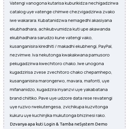
Vatengi vanogona kutarisa kuburikidza nechigadzirwa
catalog uye vatenge chimwe chezvigadzirwa zvako
iwe wakarara. Kubatanidzwa nemagedhi akasiyana
ekubhadhara, achikubvumidza kuti upe akawanda
ekubhadhara sarudzo kune vatengi vako,
kusanganisira kiredhiti / makadhi ekubhengi, PayPal,
nezvimwe. Iva nekutonga kwakakwana pamusoro
pekugadzirwa kwechitoro chako. Iwe unogona
kugadzirisa zvese zvechitoro chako chepamhepo,
kusanganisira marongerwo, mavara, mafonti, uye
mifananidzo, kugadzira inyanzvi uye yakabatana
brand chiitiko. Pave uye udzore data rese revatengi
uye ruzivo rwekutengesa, zvichikupa kuzvitonga
kukuru uye kuchinjika mukutonga bhizinesi rako.
Dzvanya apa kuti Login & Tamba neSystem Demo