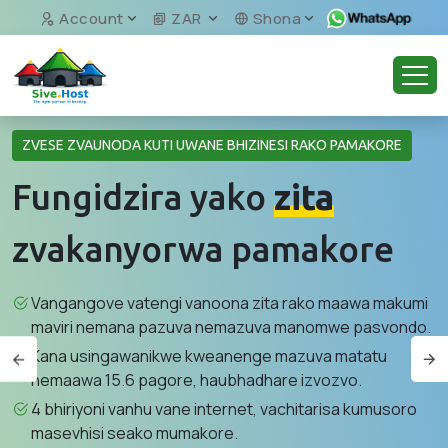
Account
ZAR
Shona
ZVESE ZVAUNODA KUTI UWANE BHIZINESI RAKO PAMAKORE
Fungidzira yako
zita
zvakanyorwa pamakore
Vangangove vatengi vanoona zita rako maawa makumi
maviri nemana pazuva nemazuva manomwe pasvondo.
Kana usingawanikwe kweanenge mazuva matatu
nemaawa 15.6 pagore, haubhadhare izvozvo.
4 bhiriyoni vanhu vane internet, vachitarisa kumusoro
masevhisi seako mumakore.