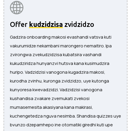
Offer
kudzidzisa
zvidzidzo
Gadzira onboarding makosi evashandi vatsva kuti
vakurumidze nekambani marongero nemaitiro. Ipa
zvirongwa zvekudzidzisa kubatsira vashandi
kukudziridza hunyanzvi hutsva kana kusimudzira
huripo. Vadzidzisi vanogona kugadzira makosi,
kurodha zvinhu, kuronga zvidzidzo, uye kutonga
kunyoresa kwevadzidzi. Vadzidzisi vanogona
kushandisa zvakare zvemukati zvekosi
mumasemesita akasiyana kana makirasi,
kuchengetedza nguva nesimba. Shandisa quizzes uye
bvunzo dzepamhepo ine otomatiki giredhi kuti upe