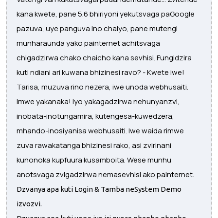
kana kwete, pane 5.6 bhiriyoni yekutsvaga paGoogle
pazuva, uye panguva ino chaiyo, pane mutengi
munharaunda yako painternet achitsvaga
chigadzirwa chako chaicho kana sevhisi. Fungidzira
kuti ndiani ari kuwana bhizinesi ravo? - Kwete iwe!
Tarisa, muzuva rino nezera, iwe unoda webhusaiti.
Imwe yakanaka! Iyo yakagadzirwa nehunyanzvi,
inobata-inotungamira, kutengesa-kuwedzera,
mhando-inosiyanisa webhusaiti. Iwe waida rimwe
zuva rawakatanga bhizinesi rako, asi zvirinani
kunonoka kupfuura kusamboita. Wese munhu
anotsvaga zvigadzirwa nemasevhisi ako painternet.
Dzvanya apa kuti Login & Tamba neSystem Demo
izvozvi.