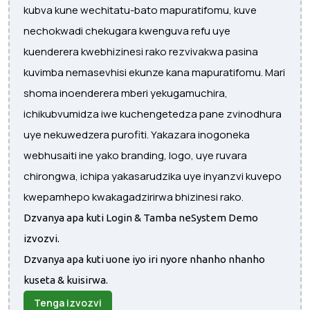
kubva kune wechitatu-bato mapuratifomu, kuve
nechokwadi chekugara kwenguva refu uye
kuenderera kwebhizinesi rako rezvivakwa pasina
kuvimba nemasevhisi ekunze kana mapuratifomu. Mari
shoma inoenderera mberi yekugamuchira,
ichikubvumidza iwe kuchengetedza pane zvinodhura
uye nekuwedzera purofiti. Yakazara inogoneka
webhusaiti ine yako branding, logo, uye ruvara
chirongwa, ichipa yakasarudzika uye inyanzvi kuvepo
kwepamhepo kwakagadzirirwa bhizinesi rako.
Dzvanya apa kuti Login & Tamba neSystem Demo
izvozvi.
Dzvanya apa kuti uone iyo iri nyore nhanho nhanho
kuseta & kuisirwa.
Tenga izvozvi