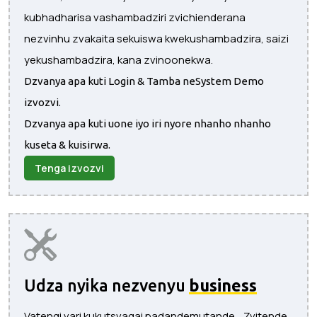
kubhadharisa vashambadziri zvichienderana
nezvinhu zvakaita sekuiswa kwekushambadzira, saizi
yekushambadzira, kana zvinoonekwa.
Dzvanya apa kuti Login & Tamba neSystem Demo
izvozvi.
Dzvanya apa kuti uone iyo iri nyore nhanho nhanho
kuseta & kuisirwa.
Tenga izvozvi
Udza nyika nezvenyu
business
Vatengi vari kukutsvagai padandemutande... Zvitende