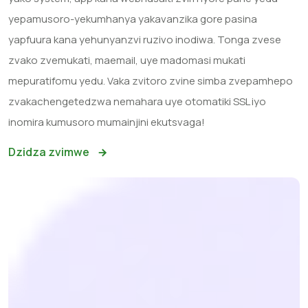
yepamusoro-yekumhanya yakavanzika gore pasina
yapfuura kana yehunyanzvi ruzivo inodiwa. Tonga zvese
zvako zvemukati, maemail, uye madomasi mukati
mepuratifomu yedu. Vaka zvitoro zvine simba zvepamhepo
zvakachengetedzwa nemahara uye otomatiki SSL iyo
inomira kumusoro mumainjini ekutsvaga!
Dzidza zvimwe