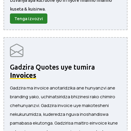
Dzvanya apa kuti uone iyo iri nyore nhanho nhanho
kuseta & kuisirwa.
Tenga izvozvi
Gadzira Quotes uye tumira
Invoices
Gadzira ma invoice anotaridzika ane hunyanzvi ane
branding yako, uchinatsiridza bhizinesi rako chimiro
chehunyanzvi. Gadzira invoice uye makotesheni
nekukurumidza, kuderedza nguva inoshandiswa
pamabasa ekutonga. Gadzirisa maitiro einvoice kune