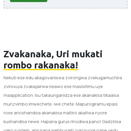
Zvakanaka, Uri mukati
rombo rakanaka!
Nekuti ese edu akagovaniswa zvirongwa zvekugamuchira
zvinouya zvakajairwa neawo ese masisitimu uye
maapplication. Isu takaunganidza ese akanakisa tikaaisa
munzvimbo imwechete, iwe chete. Mapurogiramu epasi
rose anoshandisa akanakisa maitiro akaitwa nyore
kushandisa newe. Hapana gurus rinodiwa pano! Gadzirisa
yako system, app kana webhusaiti zviri nyore pane yedu