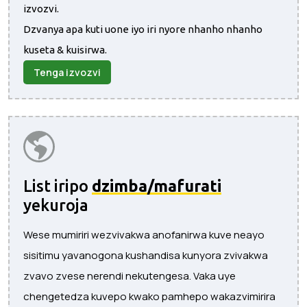
izvozvi.
Dzvanya apa kuti uone iyo iri nyore nhanho nhanho
kuseta & kuisirwa.
Tenga izvozvi
List iripo
dzimba/mafurati
yekuroja
Wese mumiriri wezvivakwa anofanirwa kuve neayo
sisitimu yavanogona kushandisa kunyora zvivakwa
zvavo zvese nerendi nekutengesa. Vaka uye
chengetedza kuvepo kwako pamhepo wakazvimirira