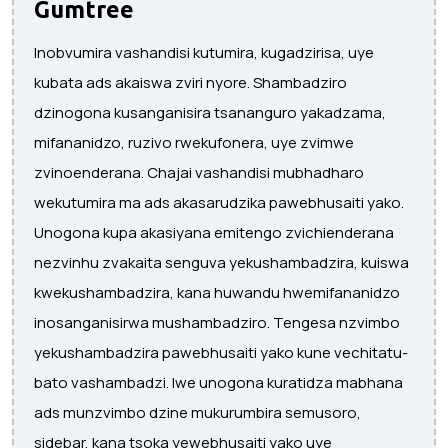
Gumtree
Inobvumira vashandisi kutumira, kugadzirisa, uye
kubata ads akaiswa zviri nyore. Shambadziro
dzinogona kusanganisira tsananguro yakadzama,
mifananidzo, ruzivo rwekufonera, uye zvimwe
zvinoenderana. Chajai vashandisi mubhadharo
wekutumira ma ads akasarudzika pawebhusaiti yako.
Unogona kupa akasiyana emitengo zvichienderana
nezvinhu zvakaita senguva yekushambadzira, kuiswa
kwekushambadzira, kana huwandu hwemifananidzo
inosanganisirwa mushambadziro. Tengesa nzvimbo
yekushambadzira pawebhusaiti yako kune vechitatu-
bato vashambadzi. Iwe unogona kuratidza mabhana
ads munzvimbo dzine mukurumbira semusoro,
sidebar, kana tsoka yewebhusaiti yako uye