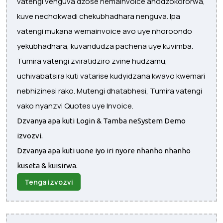
vatengi venguva dzose nemainvoice anodzokororwa,
kuve nechokwadi chekubhadhara nenguva. Ipa
vatengi mukana wemainvoice avo uye nhoroondo
yekubhadhara, kuvandudza pachena uye kuvimba.
Tumira vatengi zviratidziro zvine hudzamu,
uchivabatsira kuti vatarise kudyidzana kwavo kwemari
nebhizinesi rako. Mutengi dhatabhesi, Tumira vatengi
vako nyanzvi Quotes uye Invoice.
Dzvanya apa kuti Login & Tamba neSystem Demo
izvozvi.
Dzvanya apa kuti uone iyo iri nyore nhanho nhanho
kuseta & kuisirwa.
Tenga izvozvi