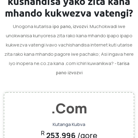
kushandisa yako
zita kana
mhando
kukwezva vatengi?
Unogona kutarisa
. Muchokwadi iwe
ipo pano, izvozvi
unokwanisa kunyoresa zita rako kana mhando ipapo ipapo
kukwezva vatengi ivavo vachishandisa internet kuti utarise
zita rako kana mhando pagore iwe pachako; Asi ingava here
iyo inopera ne.co.za kana .com ichiri kuwanikwa? -
tarisa
pano izvozvi
.Com
Kutanga Kubva
R
253.996
/gore