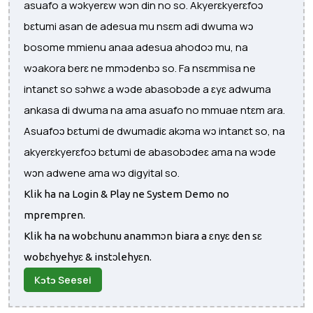
asuafo a wɔkyerɛw wɔn din no so. Akyerɛkyerɛfoɔ
bɛtumi asan de adesua mu nsɛm adi dwuma wɔ
bosome mmienu anaa adesua ahodoɔ mu, na
wɔakora berɛ ne mmɔdenbɔ so. Fa nsɛmmisa ne
intanɛt so sɔhwɛ a wɔde abasobɔde a ɛyɛ adwuma
ankasa di dwuma na ama asuafo no mmuae ntɛm ara.
Asuafoɔ bɛtumi de dwumadiɛ akɔma wɔ intanɛt so, na
akyerɛkyerɛfoɔ bɛtumi de abasobɔdeɛ ama na wɔde
wɔn adwene ama wɔ digyital so.
Klik ha na Login & Play ne System Demo no
mprempren.
Klik ha na wobɛhunu anammɔn biara a ɛnyɛ den sɛ
wobɛhyehyɛ & instɔlehyɛn.
Kɔtɔ Seesei