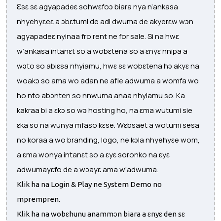
Ɛsɛ sɛ agyapadeɛ sohwɛfoɔ biara nya n’ankasa
nhyehyɛeɛ a ɔbɛtumi de adi dwuma de akyerɛw wɔn
agyapadeɛ nyinaa fro rent ne for sale. Si na hwɛ
w’ankasa intanɛt so a wobɛtena so a ɛnyɛ nnipa a
wɔto so abiɛsa nhyiamu, hwɛ sɛ wobɛtena hɔ akyɛ na
woakɔ so ama wo adan ne afie adwuma a womfa wo
ho nto abɔnten so nnwuma anaa nhyiamu so. Ka
kakraa bi a ɛkɔ so wɔ hosting ho, na ɛma wutumi sie
ɛka so na wunya mfaso kɛse. Wɛbsaet a wotumi sesa
no koraa a wo branding, logo, ne kɔla nhyehyɛe wom,
a ɛma wonya intanɛt so a ɛyɛ soronko na ɛyɛ
adwumayɛfo de a wɔayɛ ama w’adwuma.
Klik ha na Login & Play ne System Demo no
mprempren.
Klik ha na wobɛhunu anammɔn biara a ɛnyɛ den sɛ