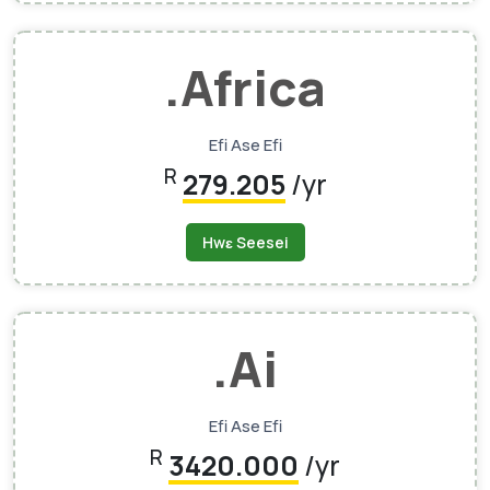
.africa
Efi Ase Efi
R
279.205
/yr
Hwɛ Seesei
.ai
Efi Ase Efi
R
3420.000
/yr