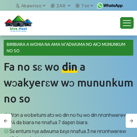
Akawnso
ZAR
Twi
BIRIBIARA A WOHIA NA AMA W’ADWUMA NO AKƆ MUNUNKUM
NO SO
Fa no sɛ wo
din
a
wɔakyerɛw wɔ mununkum
no so
Wɔn a wobetumi atɔ wo din no hu wo din nnɔnhwerew
24 da biara ne nnafua 7 dapɛn biara.
Sɛ entumi nyɛ adwuma bɛyɛ nnafua 3 ne nnɔnhwerew