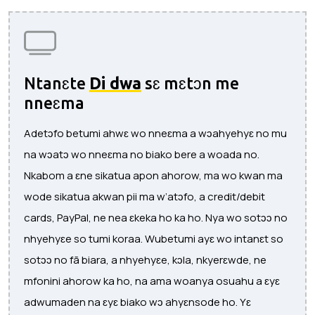
Ntanɛte
Di dwa
sɛ mɛtɔn me
nneɛma
Adetɔfo betumi ahwɛ wo nneɛma a wɔahyehyɛ no mu
na wɔatɔ wo nneɛma no biako bere a woada no.
Nkabom a ɛne sikatua apon ahorow, ma wo kwan ma
wode sikatua akwan pii ma w’atɔfo, a credit/debit
cards, PayPal, ne nea ɛkeka ho ka ho. Nya wo sotɔɔ no
nhyehyɛe so tumi koraa. Wubetumi ayɛ wo intanɛt so
sotɔɔ no fã biara, a nhyehyɛe, kɔla, nkyerɛwde, ne
mfonini ahorow ka ho, na ama woanya osuahu a ɛyɛ
adwumaden na ɛyɛ biako wɔ ahyɛnsode ho. Yɛ