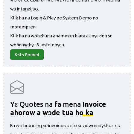
wɔ intanɛt so.
Klik ha na Login & Play ne System Demo no
mprempren.
Klik ha na wobɛhunu anammɔn biara a ɛnyɛ den sɛ
wobɛhyehyɛ & instɔlehyɛn.
Kɔtɔ Seesei
Yɛ Quotes na fa mena
Invoice
ahorow a wɔde tua ho ka
Fa wo branding yɛ invoices a ɛte sɛ adwumayɛfoɔ, na