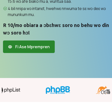
15.6 wɔ afe biako mu a, wuntua saa.
4 bil nnipa wɔ intanɛt, hwehwɛ nnwuma te sɛ wo deɛ wɔ
mununkum mu.
R 10/mo obiara a ɔbɛhwɛ soro no behu wo din
wɔ soro hɔ!
Fi Ase Mprempren