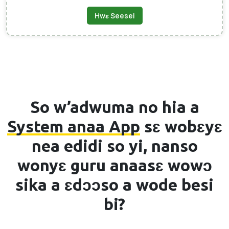
Hwɛ Seesei
So w’adwuma no hia a
System anaa App
sɛ wobɛyɛ
nea edidi so yi, nanso
wonyɛ guru anaasɛ wowɔ
sika a ɛdɔɔso a wode besi
bi?