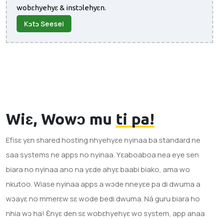
wobɛhyehyɛ & instɔlehyɛn.
Kɔtɔ Seesei
Wiɛ, Wowɔ mu
ti pa!
Efisɛ yɛn shared hosting nhyehyɛe nyinaa ba standard ne
saa systems ne apps no nyinaa. Yɛaboaboa nea eye sen
biara no nyinaa ano na yɛde ahyɛ baabi biako, ama wo
nkutoo. Wiase nyinaa apps a wɔde nneyɛe pa di dwuma a
wɔayɛ no mmerɛw sɛ wode bedi dwuma. Ná guru biara ho
nhia wɔ ha! Ɛnyɛ den sɛ wobɛhyehyɛ wo system, app anaa