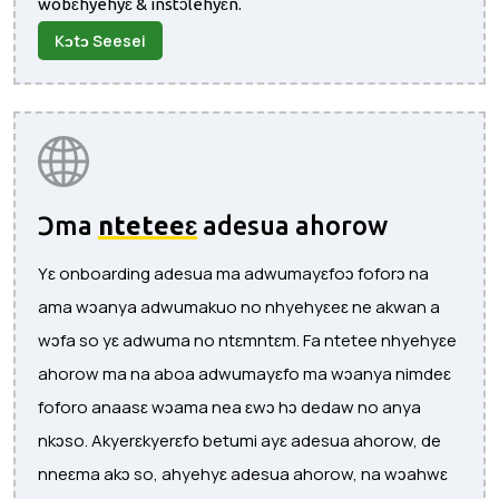
wobɛhyehyɛ & instɔlehyɛn.
Kɔtɔ Seesei
Ɔma
nteteeɛ
adesua ahorow
Yɛ onboarding adesua ma adwumayɛfoɔ foforɔ na
ama wɔanya adwumakuo no nhyehyɛeɛ ne akwan a
wɔfa so yɛ adwuma no ntɛmntɛm. Fa ntetee nhyehyɛe
ahorow ma na aboa adwumayɛfo ma wɔanya nimdeɛ
foforo anaasɛ wɔama nea ɛwɔ hɔ dedaw no anya
nkɔso. Akyerɛkyerɛfo betumi ayɛ adesua ahorow, de
nneɛma akɔ so, ahyehyɛ adesua ahorow, na wɔahwɛ