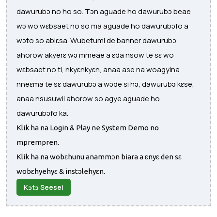
dawurubɔ no ho so. Tɔn aguade ho dawurubɔ beae
wɔ wo wɛbsaet no so ma aguade ho dawurubɔfo a
wɔto so abiɛsa. Wubetumi de banner dawurubɔ
ahorow akyerɛ wɔ mmeae a ɛda nsow te sɛ wo
wɛbsaet no ti, nkyɛnkyɛn, anaa ase na woagyina
nneɛma te sɛ dawurubɔ a wɔde si hɔ, dawurubɔ kɛse,
anaa nsusuwii ahorow so agye aguade ho
dawurubɔfo ka.
Klik ha na Login & Play ne System Demo no
mprempren.
Klik ha na wobɛhunu anammɔn biara a ɛnyɛ den sɛ
wobɛhyehyɛ & instɔlehyɛn.
Kɔtɔ Seesei