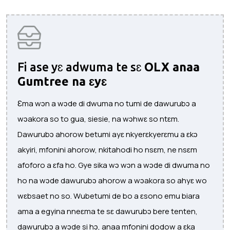
Fi ase yɛ adwuma te sɛ
OLX anaa
Gumtree na ɛyɛ
Ɛma wɔn a wɔde di dwuma no tumi de dawurubɔ a
wɔakora so to gua, siesie, na wɔhwɛ so ntɛm.
Dawurubɔ ahorow betumi ayɛ nkyerɛkyerɛmu a ɛkɔ
akyiri, mfonini ahorow, nkitahodi ho nsɛm, ne nsɛm
afoforo a ɛfa ho. Gye sika wɔ wɔn a wɔde di dwuma no
ho na wɔde dawurubɔ ahorow a wɔakora so ahyɛ wo
wɛbsaet no so. Wubetumi de bo a ɛsono emu biara
ama a egyina nneɛma te sɛ dawurubɔ bere tenten,
dawurubɔ a wɔde si hɔ, anaa mfonini dodow a ɛka