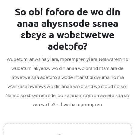
So obi foforo de wo
din
anaa ahyɛnsode
sɛnea
ɛbɛyɛ a wɔbɛtwetwe
adetɔfo?
Wubetumi ahwɛ
. Nokwarem no
ha yi ara, mprempren yi ara
wubetumi akyerɛw wo din anaa wo brand ntɛm ara de
atwetwe saa adetɔfo a wɔde intanɛt di dwuma no ma
w’ankasa hwehwɛ wo din anaa wo brand wɔ cloud no so;
Nanso so ɛbɛyɛ nea ɛde .co.za anaa .com ba awiei a ɛda so
ara wɔ hɔ? - .
hwɛ ha mprempren