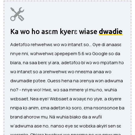
Ka wo ho asɛm kyerɛ wiase
dwadie
Adetɔfoɔ rehwehwɛ wo wɔ intanɛt so... Gye di anaasɛ
nnye nni, wɔhwehwɛ ɔpepepem 5.6 wɔ Google so da
biara, na saa berɛ yi ara, adetɔfoɔ bi wɔ wo mpɔtam hɔ
wɔ intanɛt so a ɔrehwehwɛ wo nneɛma anaa wo
dwumadie pɔtee. Guess hena na ɔrenya wɔn adwuma
no? - nnye wo! Hwɛ, wɔ saa mmere yi mu no, wuhia
wɛbsaet. Nea eye! Wɛbsaet a wɔayɛ no yiye, a ɛkyere
nnipa kɔ anim, ɛma adetɔn kɔ soro, ɛma nsonsonoe ba
brand ahorow mu. Ná wuhia biako da a wufii
w’adwuma ase no, nanso eye sɛ wobɛka akyiri sen sɛ
worenkɔ. Obiara hwehwɛ wo nneɛma ne wo nnwuma