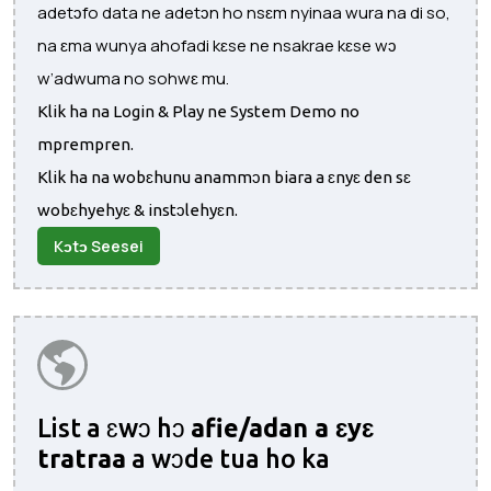
adetɔfo data ne adetɔn ho nsɛm nyinaa wura na di so,
na ɛma wunya ahofadi kɛse ne nsakrae kɛse wɔ
w’adwuma no sohwɛ mu.
Klik ha na Login & Play ne System Demo no
mprempren.
Klik ha na wobɛhunu anammɔn biara a ɛnyɛ den sɛ
wobɛhyehyɛ & instɔlehyɛn.
Kɔtɔ Seesei
List a ɛwɔ hɔ
afie/adan a ɛyɛ
tratraa
a wɔde tua ho ka