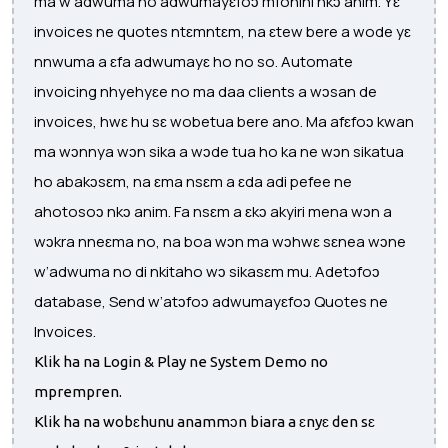
ma w’adwuma no adwumayɛfoɔ mfonini nkɔ anim. Yɛ
invoices ne quotes ntɛmntɛm, na ɛtew bere a wode yɛ
nnwuma a ɛfa adwumayɛ ho no so. Automate
invoicing nhyehyɛe no ma daa clients a wɔsan de
invoices, hwɛ hu sɛ wobetua bere ano. Ma afɛfoɔ kwan
ma wɔnnya wɔn sika a wɔde tua ho ka ne wɔn sikatua
ho abakɔsɛm, na ɛma nsɛm a ɛda adi pefee ne
ahotosoɔ nkɔ anim. Fa nsɛm a ɛkɔ akyiri mena wɔn a
wɔkra nneɛma no, na boa wɔn ma wɔhwɛ sɛnea wɔne
w’adwuma no di nkitaho wɔ sikasɛm mu. Adetɔfoɔ
database, Send w’atɔfoɔ adwumayɛfoɔ Quotes ne
Invoices.
Klik ha na Login & Play ne System Demo no
mprempren.
Klik ha na wobɛhunu anammɔn biara a ɛnyɛ den sɛ