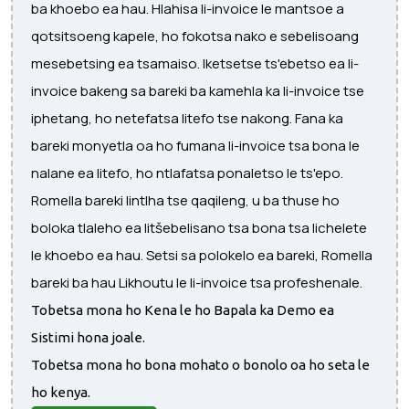
ba khoebo ea hau. Hlahisa li-invoice le mantsoe a
qotsitsoeng kapele, ho fokotsa nako e sebelisoang
mesebetsing ea tsamaiso. Iketsetse ts'ebetso ea li-
invoice bakeng sa bareki ba kamehla ka li-invoice tse
iphetang, ho netefatsa litefo tse nakong. Fana ka
bareki monyetla oa ho fumana li-invoice tsa bona le
nalane ea litefo, ho ntlafatsa ponaletso le ts'epo.
Romella bareki lintlha tse qaqileng, u ba thuse ho
boloka tlaleho ea litšebelisano tsa bona tsa lichelete
le khoebo ea hau. Setsi sa polokelo ea bareki, Romella
bareki ba hau Likhoutu le li-invoice tsa profeshenale.
Tobetsa mona ho Kena le ho Bapala ka Demo ea
Sistimi hona joale.
Tobetsa mona ho bona mohato o bonolo oa ho seta le
ho kenya.