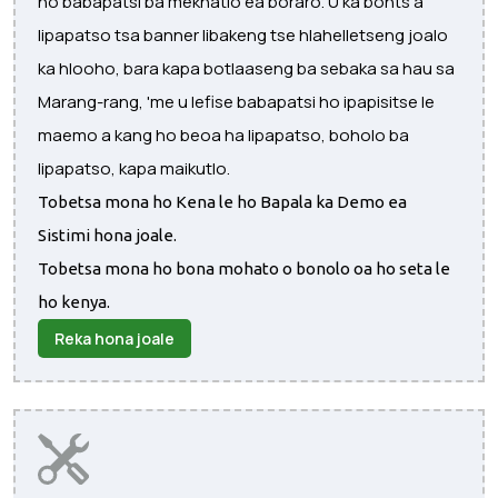
ho babapatsi ba mekhatlo ea boraro. U ka bonts'a
lipapatso tsa banner libakeng tse hlahelletseng joalo
ka hlooho, bara kapa botlaaseng ba sebaka sa hau sa
Marang-rang, 'me u lefise babapatsi ho ipapisitse le
maemo a kang ho beoa ha lipapatso, boholo ba
lipapatso, kapa maikutlo.
Tobetsa mona ho Kena le ho Bapala ka Demo ea
Sistimi hona joale.
Tobetsa mona ho bona mohato o bonolo oa ho seta le
ho kenya.
Reka hona joale