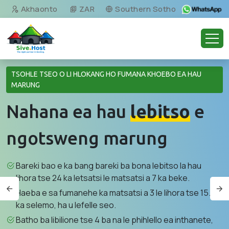
Akhaonto
ZAR
Southern Sotho
TSOHLE TSEO O LI HLOKANG HO FUMANA KHOEBO EA HAU
MARUNG
Nahana ea hau
lebitso
e
ngotsweng marung
Bareki bao e ka bang bareki ba bona lebitso la hau
lihora tse 24 ka letsatsi le matsatsi a 7 ka beke.
Haeba e sa fumanehe ka matsatsi a 3 le lihora tse 15.6
ka selemo, ha u lefelle seo.
Batho ba libilione tse 4 ba na le phihlello ea inthanete,