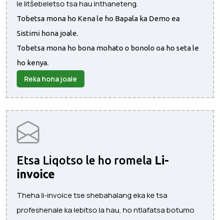
le litšebeletso tsa hau inthaneteng.
Tobetsa mona ho Kena le ho Bapala ka Demo ea
Sistimi hona joale.
Tobetsa mona ho bona mohato o bonolo oa ho seta le
ho kenya.
Reka hona joale
Etsa Liqotso le ho romela
Li-
invoice
Theha li-invoice tse shebahalang eka ke tsa
profeshenale ka lebitso la hau, ho ntlafatsa botumo