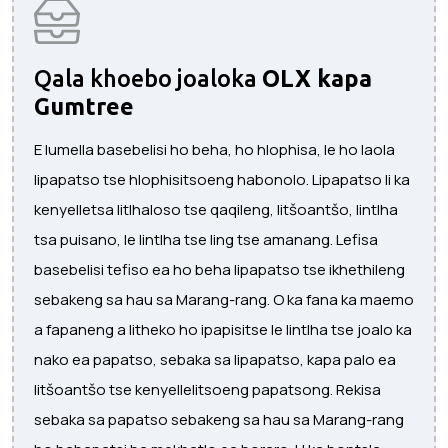
Qala khoebo joaloka
OLX kapa
Gumtree
E lumella basebelisi ho beha, ho hlophisa, le ho laola
lipapatso tse hlophisitsoeng habonolo. Lipapatso li ka
kenyelletsa litlhaloso tse qaqileng, litšoantšo, lintlha
tsa puisano, le lintlha tse ling tse amanang. Lefisa
basebelisi tefiso ea ho beha lipapatso tse ikhethileng
sebakeng sa hau sa Marang-rang. O ka fana ka maemo
a fapaneng a litheko ho ipapisitse le lintlha tse joalo ka
nako ea papatso, sebaka sa lipapatso, kapa palo ea
litšoantšo tse kenyellelitsoeng papatsong. Rekisa
sebaka sa papatso sebakeng sa hau sa Marang-rang