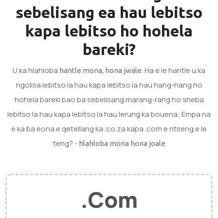
sebelisang ea hau
lebitso
kapa lebitso
ho hohela
bareki?
U ka hlahloba
. Ha e le hantle u ka
hantle mona, hona jwale
ngolisa lebitso la hau kapa lebitso la hau hang-hang ho
hohela bareki bao ba sebelisang marang-rang ho sheba
lebitso la hau kapa lebitso la hau lerung ka bouena; Empa na
e ka ba eona e qetellang ka .co.za kapa .com e ntseng e le
teng? -
hlahloba mona hona joale
.Com