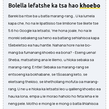
Bolella lefatshe ka tsa hao
khoebo
Bareki ba ntse ba u batla marang-rang... U ka lumela
kapa che, ho na le lipatlisiso tse limilione tse likete tse
5.6 ho Google ka letsatsi, 'me hona joale, ho na le
moreki sebakeng sa heno ea batlang sehlahisoa kapa
tšebeletso ea hau hantle. Nahana hore na ke bo-
mang ba fumanang khoebo ea bona? - Eseng uena!
Sheba, matsatsing ana le lilemo, u hloka sebaka sa
marang-rang. E ntle! Sebaka sa marang-rang se
entsoeng ka bokhabane, se tšoasang keto, se
eketsang thekiso, se khethollang mofuta oa marang-
rang. U ne u e hloka ka letsatsi leo u qalileng khoebo ea
hau ka lona, ​​​​empa u le morao haholo ho feta leha e le
neng pele. Motho e mong le e mong o batla lihlahisoa