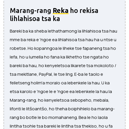
Marang-rang
Reka
ho rekisa
lihlahisoa tsa ka
Bareki ba ka sheba lethathamong la lihlahisoa tsa hau
mme ba reka e 'ngoe ea lihlahisoa tsa hau ha u ntse u
robetse. Ho kopanngoa le liheke tse fapaneng tsa ho
lefa, ho u lumella ho fana ka likhetho tse ngata ho
bareki ba hau, ho kenyeletsoa likarete tsa mokoloto /
tsa mekitlane, PayPal, le tse ling. E-ba le taolo e
felletseng holim'a moralo oa lebenkele la hau. U ka
etsa karolo e 'ngoe le e 'ngoe ea lebenkele la hau la
Marang-rang, ho kenyeletsoa sebopeho, mebala,
lifonti le litšoantšo, ho theha boiphihlelo ba marang-
rang bo botle le bo momahaneng. Bea le ho laola
lintlha tsohle tsa bareki le lintlha tsa thekiso, ho u fa