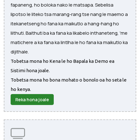
fapaneng, ho boloka nako le matsapa. Sebelisa
lipotso le liteko tsa marang-rang tse nang le maemo a
itekanetseng ho fana ka maikutlo a hang-hang ho
liithuti. Baithuti ba ka fana ka likabelo inthaneteng, 'me
matichere a ka fana ka lintlha le ho fana ka maikutlo ka
dijithale.
Tobetsa mona ho Kena le ho Bapala ka Demo ea
Sistimi hona joale.
Tobetsa mona ho bona mohato o bonolo oa ho seta le
ho kenya.
Reka hona joale