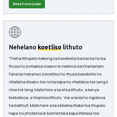
Reka hona joale
Nehelano
koetliso
lithuto
Theha lithupelo bakeng sa basebetsi ba bacha ho ba
thusa ho potlakisa maano le mekhoa ea k'hamphani.
Fana ka mananeo a koetliso ho thusa basebetsi ho
ntlafatsa litsebo tse ncha kapa ho ntlafatsa tse seng li
ntse li le teng. Matichere a ka etsa lithuto, a kenya
lisebelisoa, a hlophisa lithuto, 'me a laola ho ngolisoa
ha baithuti. Matichere a ka sebelisa litaba tsa thupelo
hape ho pholletsa le lisemestara kapa litlelase tse