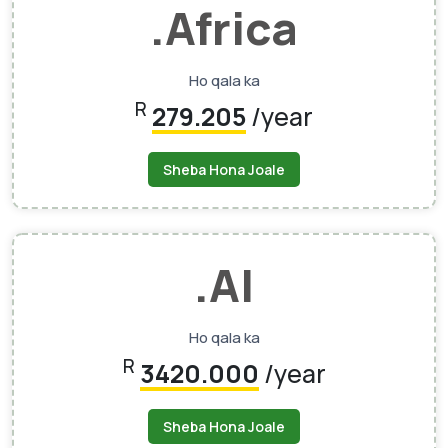
.africa
Ho qala ka
R
279.205
/year
Sheba Hona Joale
.AI
Ho qala ka
R
3420.000
/year
Sheba Hona Joale