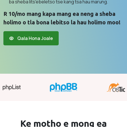
ba sheba lits'ebeletso tse kang tsa hau marung.
R 10/mo mang kapa mang ea neng a sheba
holimo o tla bona lebitso la hau holimo moo!
Qala Hona Joale
Ke motho e mong ea