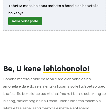
Tobetsa mona ho bona mohato o bonolo oa ho seta le
ho kenya.
Reka hona joale
Be, U kene
lehlohonolo!
Hobane merero eohle ea rona e arolelanoang ea ho
amohela e tla e tloaelehileng ka litsamaiso le lits'ebetso tseo
kaofela. Re bokelletse tse ntlehali 'me re li behile sebakeng se
le seng, molemong oa hau feela. Lisebelisoa tsa maemo a
lefats'e tse sebelisang mekhoa e metle e entsoeng