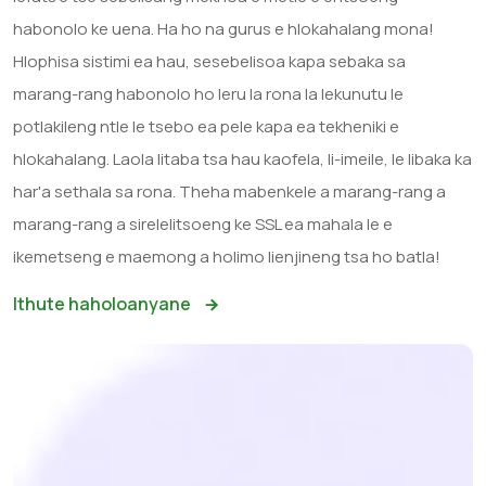
habonolo ke uena. Ha ho na gurus e hlokahalang mona!
Hlophisa sistimi ea hau, sesebelisoa kapa sebaka sa
marang-rang habonolo ho leru la rona la lekunutu le
potlakileng ntle le tsebo ea pele kapa ea tekheniki e
hlokahalang. Laola litaba tsa hau kaofela, li-imeile, le libaka ka
har'a sethala sa rona. Theha mabenkele a marang-rang a
marang-rang a sirelelitsoeng ke SSL ea mahala le e
ikemetseng e maemong a holimo lienjineng tsa ho batla!
Ithute haholoanyane