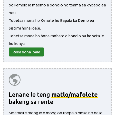
boikemelo le maemo a bonolo ho tsamaisa khoebo ea
hau.
Tobetsa mona ho Kena le ho Bapala ka Demo ea
Sistimi hona joale.
Tobetsa mona ho bona mohato o bonolo oa ho seta le
ho kenya.
Reka hona joale
Lenane le teng
matlo/mafolete
bakeng sa rente
Moemeli e mong le e mong oa thepa o hloka ho ba le