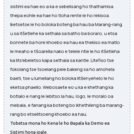
sistimi ea hae eo a ka e sebelisang ho thathamisa
thepa eohle ea hae ho tloha rente le ho rekisoa.
Iketsetse le ho boloka boteng ba hau ba Marang-rang
u sa itšetlehe ka sethala sa batho ba boraro, u etsa
bonnete ba hore khoebo ea hau ea thekiso ea matlo
le meaho e tšoarella nako e telele ntle le ho itšetleha
ka lits'ebeletso kapa sethala sa kantle. Litefiso tse
fokolang tse tsoelang pele bakeng sa ho amohela
baeti, tse u lumellang ho boloka litšenyehelo le ho
eketsa phaello. Webosaete eo u ka e khethang ka
botlalo e nang le lebitso la hau, logo, le moralo oa
mebala, e fanang ka boteng bo ikhethileng ba marang-
rang bo etselitsoeng khoebo ea hau.
Tobetsa mona ho Kena le ho Bapala ka Demo ea
Sistimi hona joale.