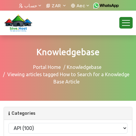
Aec
ZAR
حساب
Knowledgebase
Portal Home
Knowledgebase
Viewing articles tagged How to Search for a Knowledge
Base Article
Categories