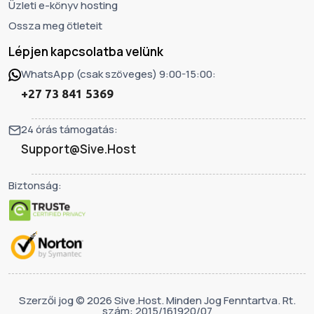
Üzleti e-könyv hosting
Ossza meg ötleteit
Lépjen kapcsolatba velünk
WhatsApp (csak szöveges) 9:00-15:00:
+27 73 841 5369
24 órás támogatás:
Support@Sive.Host
Biztonság:
Szerzői jog © 2026 Sive.Host. Minden Jog Fenntartva. Rt.
szám: 2015/161920/07