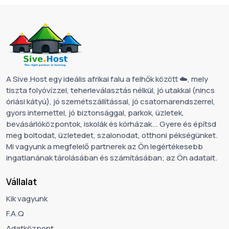
A Sive.Host egy ideális afrikai falu a felhők között ☁️, mely
tiszta folyóvízzel, teherleválasztás nélkül, jó utakkal (nincs
óriási kátyú), jó szemétszállítással, jó csatornarendszerrel,
gyors internettel, jó biztonsággal, parkok, üzletek,
bevásárlóközpontok, iskolák és kórházak... Gyere és építsd
meg boltodat, üzletedet, szalonodat, otthoni pékségünket.
Mi vagyunk a megfelelő partnerek az Ön legértékesebb
ingatlanának tárolásában és számításában; az Ön adatait.
Vállalat
Kik vagyunk
F.A.Q
Adatközpont