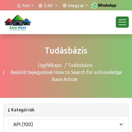
fiók
ZAR
Magyar
Tudásbázis
Ügyfélkapu
Tudásbázis
Bejelölt bejegyzések How to Search for a Knowledge
Base Article
Kategóriák