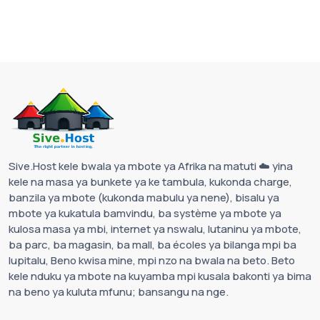
Sive.Host kele bwala ya mbote ya Afrika na matuti ☁️ yina
kele na masa ya bunkete ya ke tambula, kukonda charge,
banzila ya mbote (kukonda mabulu ya nene), bisalu ya
mbote ya kukatula bamvindu, ba système ya mbote ya
kulosa masa ya mbi, internet ya nswalu, lutaninu ya mbote,
ba parc, ba magasin, ba mall, ba écoles ya bilanga mpi ba
lupitalu, Beno kwisa mine, mpi nzo na bwala na beto. Beto
kele nduku ya mbote na kuyamba mpi kusala bakonti ya bima
na beno ya kuluta mfunu; bansangu na nge.