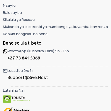
Nzayilu
Baluzayisu
Kikalulu ya Réseau
Mukanda ya elektroniki ya mumbongo ya kuyamba banzenza
Kabula bangindu na beno
Beno solula ti beto
WhatsApp (Kusonika Kaka) 9h - 15h :
+27 73 841 5369
Lusadisu 24/7 :
Support@Sive.Host
Lutaninu Na :