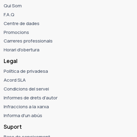
Qui Som
F.A.Q
Centre de dades
Promocions
Carreres professionals
Horari d'obertura
Legal
Política de privadesa
Acord SLA
Condicions del servei
Informes de drets d'autor
Infraccions a la xarxa
Informa d'un abús
Suport
Base de coneixement