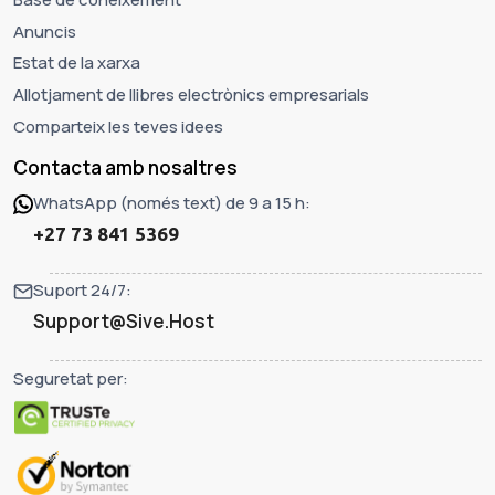
Anuncis
Estat de la xarxa
Allotjament de llibres electrònics empresarials
Comparteix les teves idees
Contacta amb nosaltres
WhatsApp (només text) de 9 a 15 h:
+27 73 841 5369
Suport 24/7:
Support@Sive.Host
Seguretat per: