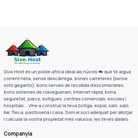
Sive.Host és un poble africà ideal als núvols ☁️ que té aigua
corrent neta, sense descàrrega, bones carreteres (sense
sots gegants), bons serveis de recollida d'escombraries,
bons sistemes de clavegueram, internet ràpid, bona
seguretat, parcs, botigues, centres comercials, escoles i
hospitals... Vine a construir la teva botiga, espai, saló, saló,
llar, fleca, pastisseria i casa. Som el soci adequat per allotjar
i calcular la vostra propietat més valuosa; les teves dades.
Companyia