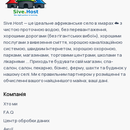
Sive.Host — це ідеальне африканське село в хмарах ☁️ з
чистою проточною водою, без перевантаження,
хорошими дорогами (без гігантських вибоїн), хорошими
послугами з вивезення сміття, хорошою каналізаційною
системою, швидким Інтернетом, хорошою охороною,
парками, магазинами, торговими центрами, школами та
лікарнями ... Приходьте будувати свій магазин, спа-
салон, салон, пекарню, бізнес, ферму, шахти та будинок у
нашому селі. Ми є правильним партнером у розміщенні та
обчисленні вашого найціннішого майна; ваші дані.
Компанія
Хто ми
F.A.Q
Центр обробки даних
Акції