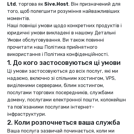
Ltd
, торгова як
Sive.Host
. Він призначений для
того, щоб полегшити розуміння найважливіших
моментів.
Наші повніші умови щодо конкретних продуктів і
юридичні умови викладені в нашому
Детальні
Умови обслуговування
. Ви також повинні
прочитати наш
Політика прийнятного
використання
і
Політика конфіденційності
.
1. До кого застосовуються ці умови
Ці умови застосовуються до всіх послуг, які ми
надаємо, включно зі спільним хостингом, VPS,
виділеними серверами, білим хостингом,
послугами торгових посередників, службами
домену, послугами електронної пошти, колокейшн
та пов’язаними послугами інтернет-
інфраструктури.
2. Коли розпочнеться ваша служба
Ваша послуга зазвичай починається, коли ми