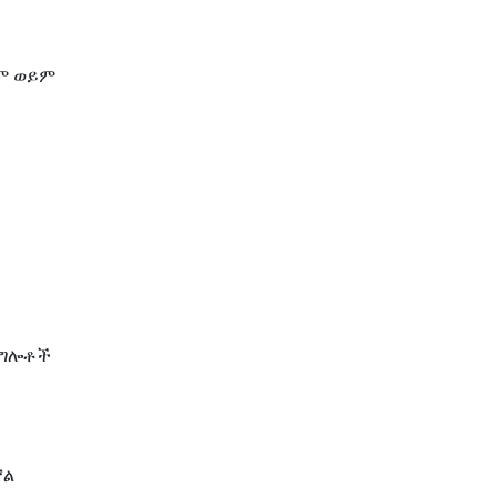
ቀም ወይም
r
ልግሎቶች
ኛል