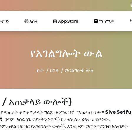
ናገድ
አስላ
AppStore
ማከማቻ
የአገልግሎት ውል
ቤት
ህጋዊ
የአገልግሎት ውል
 / አጠቃላይ ውሎች)
ሚቆጣጠሩት ዋና ዋና ቃላት ግልጽ-እንግሊዝኛ ማጠቃለያ ነው።
Sive Setfu
t
. በጣም አስፈላጊ የሆኑትን ነጥቦች በቀላሉ ለመረዳት ታስቦ ነው.
ተቀምጠዋል
ዝርዝር የአገልግሎት ውሎች
. እንዲሁም የእኛን ማንበብ አለብዎት