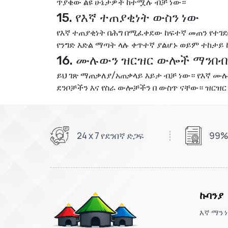
ጥያቄው ልዩ ሁኔታዎች ከተሟሉ ብቻ ነው።
15. የእኛ ተጠያቂነት ውስን ነው
የእኛ ተጠያቂነት በሕግ በሚፈቀደው ከፍተኛ መጠን የተገደ
የንግድ እድል ማጣት ላሉ ቀጥተኛ ያልሆኑ ወይም ተከታይ
16. ሙሉውን ዝርዝር ውሎች ማንበብ
ይህ ገጽ ማጠቃለያ/አጠቃላይ እይታ ብቻ ነው። የእኛ ሙሉ 
ደንቦቻችን እና የስራ ውሎቻችን በ ውስጥ ናቸው።
ዝርዝር
24 x 7 የደንበኛ ድጋፍ
99%
ኩባንያ
እኛ ማን ነ