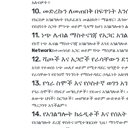
አለብዎት።
10. መድረኩን ለመጠበቅ በፍጥነት እን
የእርስዎ አገልግሎት የአይፈለጌ መልዕክት፣ ማልዌር፣ ሕገ
የደህንነት ስጋት ምንጭ ወይም ዒላማ ከሆነ አገልግሎቱን 
11. ነጭ ሌብል ማስተናገጃ የአጋር አ
የእኛ ነጭ ሌብል ማስተናገጃ አገልግሎቶች እንደ አገልግሎ
Network
ከተመሳሳይ አጋር ወይም ሻጭ ማስቻል አገልግ
12. ሻጮች እና አጋሮች የራሳቸውን 
አንድ የተወሰነ ነጭ መለያ ወይም የሚተዳደር ዝግጅት ተቃራ
የራሳቸውን የደንበኛ ግንኙነት የማስተዳደር ኃላፊነት አለ
13. የጎራ ስሞች እና የሶስተኛ ወገን
የጎራ ስሞች፣ የክፍያ መግቢያዎች፣ የደመና አገልግሎቶች፣
ለውጭ ህጎች፣ ስርዓቶች፣ መዘግየቶች ወይም ውድቀቶች 
ማረጋገጥ አንችልም።
14. የአገልግሎት ክሬዲቶች እና የሰአ
የአገልግሎት ደረጃ ዋስትና በሚተገበርበት ጊዜ፣ ማንኛውም 