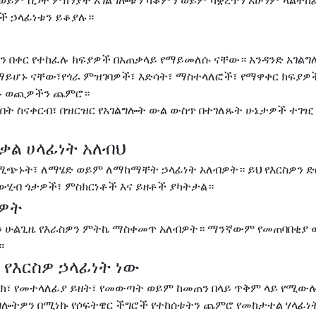
 ወይም ስጋት ምክንያት አገልግሎቱን ካቆምን ወይም ካቋረጥን አሁንም ላልተከ
ች ኃላፊነቱን ይቆያሉ።
ን በቀር የተከፈሉ ክፍያዎች በአጠቃላይ የማይመለሱ ናቸው። አንዳንድ አገል
ማይሆኑ ናቸው፣የጎራ ምዝገባዎች፣ እድሳት፣ ማስተላለፎች፣ የማዋቀር ክፍያዎ
ረጉ ወጪዎችን ጨምሮ።
ብት ስናቀርብ፣ በዝርዝር የአገልግሎት ውል ውስጥ በተገለጹት ሁኔታዎች ተገዢ
 ቃል ሀላፊነት አለብህ
ጭኑት፣ ለማሄድ ወይም ለማከማቸት ኃላፊነት አለብዎት። ይህ የእርስዎን ድ
ሂብ ጎታዎች፣ ምስክርነቶች እና ይዘቶች ያካትታል።
ብዎት
ኳን ሁልጊዜ የእራስዎን ምትኬ ማስቀመጥ አለብዎት። ማንኛውም የመጠባበቂያ
።
 የእርስዎ ኃላፊነት ነው
ክ፣ የመተላለፊያ ይዘት፣ የመውጣት ወይም ከመጠን በላይ ጥቅም ላይ የሚው
ግሎትዎን በሚነኩ የሶፍትዌር ችግሮች የተከሰቱትን ጨምሮ የመከታተል ሃላፊነ