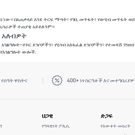
በ ነው። በአጠቃላይ እንደ ትርፍ ማጣት፣ የገቢ መጥፋት፣ የውሂብ መጥፋት ወ
 ኪሳራዎች ተጠያቂ አይደለንም።
 አለብዎት
አገልግሎት-ተኮር ደንቦቻችን፣ የሂሳብ አከፋፈል ደንቦቻችን፣ የተመላሽ ገንዘብ
 የአገልግሎት ውሎች
.
 የሰዓት ዋስትና
400+ ነፃ ስርዓቶች እና መተግበሪያ
ህጋዊ
ድጋፍ
ን
የግላዊነት ፖሊሲ
የእውቀት መሰረት