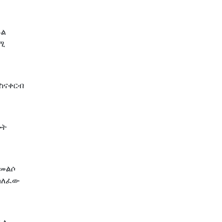
ይል
ሚ
 ስናቀርብ
ሎት
የመልሶ
 ካለፈው