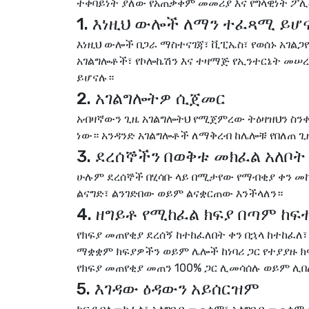
ተቀባይነት ያለው የአጠቃቀም መመሪያ
እና
የግላዊነት ፖ
1. እነዚህ ውሎች ለማን ተፈጻሚ ይሆ
እነዚህ ውሎች በጋራ ማስተናገጃ፣ ቪፒኤስ፣ የወሰኑ አገል
አገልግሎቶች፣ የኮሎኬሽን እና ተዛማጅ የኢንተርኔት መ
ይሆናሉ።
2. አገልግሎትዎ ሲጀመር
አብዛኛውን ጊዜ አገልግሎትህ የሚጀምረው ትዕዛዝህን ስንቀበ
ነው። አንዳንድ አገልግሎቶች ለማቅረብ ከሌሎቹ የበለጠ 
3. ደረሰኞችን በወቅቱ መክፈል አለቦት
ሁሉም ደረሰኞች በሂሳቡ ላይ በሚታየው የማብቂያ ቀን መከ
ልናግድ፣ ልንገድበው ወይም ልናቋርጠው እንችላለን።
4. ዘግይቶ የሚከፈል ክፍያ በጣም ከፍ
የክፍያ መጠየቂያ ደረሰኝ ከተከፈለበት ቀን በኋላ ከተከፈለ፣
ማቋቋም ክፍያዎችን ወይም ሌሎች ከነባሪ ጋር የተያያዙ ክ
የክፍያ መጠየቂያ መጠን 100% ጋር ሊመሳሰሉ ወይም ሊ
5. እገዳው ዕዳውን አይሰርዝም