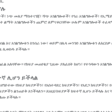
ሊሲ
.
ናሉ
ጋዮች፣ ነጭ መለያ ማስተናገጃ፣ ሻጭ አገልግሎቶች፣ የጎራ አገልግሎቶች፣ የኢሜ
ሠረተ ልማት አገልግሎቶችን ጨምሮ ለምናቀርባቸው ሁሉም አገልግሎቶች ተፈጻ
ል እና አገልግሎቱን ስንሰራ ነው፣ ወይም በሌላ መንገድ አገልግሎቱን ለእርስዎ
ጊዜ ሊወስዱ ይችላሉ።
ፈል አለባቸው። የክፍያ መጠየቂያ ጊዜው ያለፈበት ከሆነ፣ የተጎዳውን አገልግ
ተኛ ሊሆን ይችላል
 ዘግይተው የክፍያ ክፍያዎችን፣ የአስተዳደር ክፍያዎችን፣ የአደጋ ክፍያዎችን፣ 
ፍያዎችን ልንጠይቅ እንችላለን። እነዚህ ክፍያዎች ከፍተኛ ሊሆኑ ይችላሉ እና
በልጡ ይችላሉ።