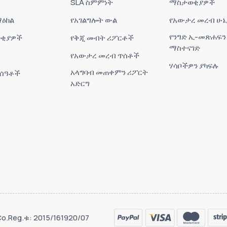
SLA ስምምነት
ማስታወቂያዎች
ዕከል
የአገልግሎት ውል
የአውታረ መረብ ሁኔ
የንግድ ኢ-መጽሐፍን
ቂያዎች
የቅጂ መብት ሪፖርቶች
ማስተናገድ
የአውታረ መረብ ጥሰቶች
ሃሳቦችዎን ያካፍሉ
አላግባብ መጠቀምን ሪፖርት
 ሰዓቶች
አድርግ
 Co.Reg.ቁ: 2015/161920/07