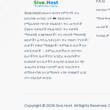
F.A.Q
የውሂብ ማ
Sive.Host በደመና ውስጥ የምትገኝ ጥሩ
አፍሪካዊ መንደር ናት ☁️ ንጹህ ውሃ
ማስተዋወ
የሚፈስባት፣ጭነት የሌለባት፣ ጥሩ መንገዶች
ሙያዎች
(ግዙፍ ጉድጓዶች የሌሉባት)፣ ጥሩ የቆሻሻ
ማስወገጃ አገልግሎቶች፣ ጥሩ የፍሳሽ ማስወገጃ
የመክፈቻ
ዘዴዎች፣ ፈጣን ኢንተርኔት፣ ጥሩ ጥበቃ፣ ፓርኮች፣
ሱቆች፣ የገበያ ማዕከሎች፣ ትምህርት ቤቶች እና
ሆስፒታሎች ... ይምጡ ሱቃችሁን፣ ስፓዛን፣
ቤታችንን፣ ቤታችንን፣ እንጀራ ፋብሪካችን፣
ቢዝነስዎ እና ቤታችን ፋብሪካ፣ ቢዝነስ እና ዳቦ
ፋብሪካን ይገንቡ። በጣም ውድ ንብረትዎን
በማስተናገድ እና በማስላት ረገድ ትክክለኛ አጋር
ነን። የእርስዎ ውሂብ.
Copyright © 2026 Sive.Host. All Rights Reserved.