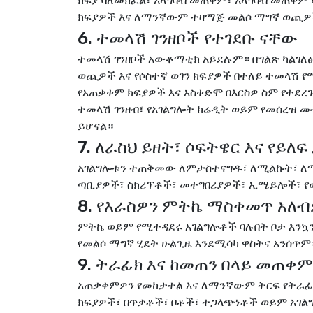
ክፍያ ባለመክፈል፣ አላግባብ መጠቀም፣ አላግባብ መጠቀም
ክፍያዎች እና ለማንኛውም ተዛማጅ መልሶ ማግኛ ወጪዎ
6. ተመላሽ ገንዘቦች የተገደቡ ናቸው
ተመላሽ ገንዘቦች አውቶማቲክ አይደሉም። በግልጽ ካልገለፅ
ወጪዎች እና የሶስተኛ ወገን ክፍያዎች በተለይ ተመላሽ የ
የአጠቃቀም ክፍያዎች እና አስቀድሞ በእርስዎ ስም የተደ
ተመላሽ ገንዘብ፣ የአገልግሎት ክሬዲት ወይም የመሰረዝ መ
ይሆናል።
7. ለራስህ ይዘት፣ ሶፍትዌር እና የይለፍ
አገልግሎቱን ተጠቅመው ለምታስተናግዱ፣ ለሚልኩት፣ ለሚ
ጣቢያዎች፣ ስክሪፕቶች፣ መተግበሪያዎች፣ ኢሜይሎች፣ የው
8. የእራስዎን ምትኬ ማስቀመጥ አለ
ምትኬ ወይም የሚተዳደሩ አገልግሎቶች ባሉበት ቦታ እን
የመልሶ ማግኛ ሂደት ሁልጊዜ እንደሚሳካ ዋስትና አንሰጥም
9. ትራፊክ እና ከመጠን በላይ መጠቀም
አጠቃቀምዎን የመከታተል እና ለማንኛውም ትርፍ የትራፊ
ክፍያዎች፣ በጥቃቶች፣ ቦቶች፣ ተጋላጭነቶች ወይም አገል