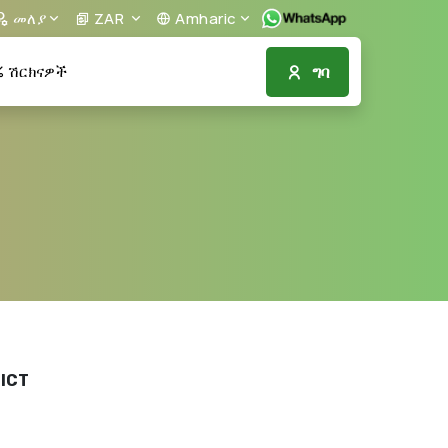
መለያ
ZAR
Amharic
ግባ
ሽርክናዎች
 ICT