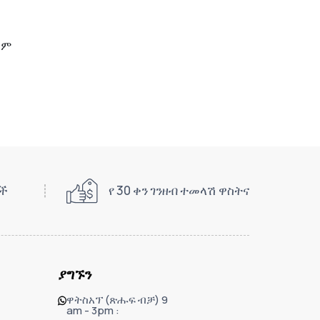
ይም
ዎች
የ 30 ቀን ገንዘብ ተመላሽ ዋስትና
ያግኙን
ዋትስአፕ (ጽሑፍ ብቻ) 9
am - 3pm :