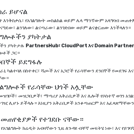
ሰራ ይሆናል
ወጥ እንቅስቃሴ፣ የአገልግሎት መከልከል ወይም ሌላ ማንኛውም አላግባብ መጠ
ልናግደው፣ ልንገለው፣ ልናጣራው፣ ልንገድበው ወይም ልናቋርጠው እንችላለን።
ገልግሎቶችን ያካትታል
ቶችን ያካትታሉ
PartnersHub፣ CloudPort እና Domain Partne
ሎቶች ጋር።
ደንበኞች ይደግፋሉ
ኒ ካልተባለ በስተቀር፣ ሻጮች እና አጋሮች የራሳቸውን ደንበኞች የመደገፍ እና
ባቸው።
 አገልግሎቶች የራሳቸው ህጎች አሏቸው
 መዝገቦች፣ መዝጋቢዎች፣ ማጣሪያ አቅራቢዎች እና ሌሎች የሶስተኛ ወገን አገ
ተገዢ ሊሆኑ ይችላሉ። እነዚያን አቅራቢዎች አንቆጣጠርም እና አፈጻጸማቸውን
ት መጠየቂያዎች የተገደቡ ናቸው።
የአገልግሎት ክሬዲት አብዛኛውን ጊዜ ለጉዳዩ ብቸኛ መፍትሄ ነው፣ እና የይገባ