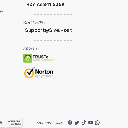
+27 73 841 5369
ታ
24/7 ድጋፍ:
Support@Sive.Host
ደህንነት በ፡
እንደተገናኙ ይቆዩ: