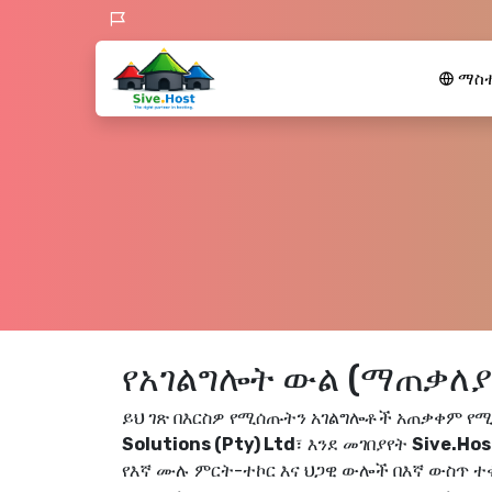
ማስተ
የአገልግሎት ውል (ማጠቃለያ
ይህ ገጽ በእርስዎ የሚሰጡትን አገልግሎቶች አጠቃቀም የ
Solutions (Pty) Ltd
፣ እንደ መገበያየት
Sive.Hos
የእኛ ሙሉ ምርት-ተኮር እና ህጋዊ ውሎች በእኛ ውስጥ 